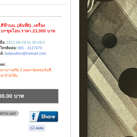
ีฟ้่านม..(คันที่8)..เครื่อง
.บ+ชุดโอน.ราคา.23,000 บาท
มื่อ:
2012-08-28 01:50:29.0
์โทรติดต่อ:
081 - 4127470
ล์:
ballpudfun@hotmail.com
ียด:
รีม+เบาะครีม 2 ตอน+ล้อทองเงินซี่
ปุ่น+ป้ายโค้ง
00.00 บาท