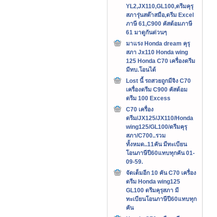
YL2,JX110,GL100,ดรีมคุรุ
สภารุ่นสต๊าสมือ,ดรีม Excel
ภาษี 61,C900 คัสต้อมภาษี
61 มาดูกันด่วนๆ
มาแรง Honda dream คุรุ
สภา Jx110 Honda wing
125 Honda C70 เครื่องดรีม
มีทบ.โอนได้
Lost นี้ รถสวยถูกมีจิง C70
เครื่องดรีม C900 คัสต้อม
ดรีม 100 Excess
C70 เครื่อง
ดรีม/JX125/JX110/Honda
wing125/GL100/ดรีมคุรุ
สภา/C700..รวม
ทั้งหมด..11คัน มีทะเบียน
โอนภาษีปี60แทบทุกคัน 01-
09-59.
จัดเต็มอีก 10 คัน C70 เครื่อง
ดรีม Honda wing125
GL100 ดรีมคุรุสภา มี
ทะเบียนโอนภาษีปี60แทบทุก
คัน