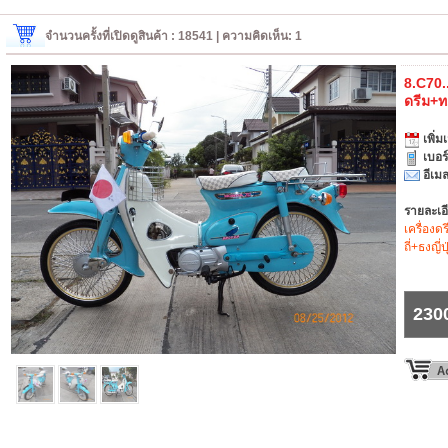
จำนวนครั้งที่เปิดดูสินค้า : 18541 | ความคิดเห็น: 1
8.C70..ส
ดรีม+ท
เพิ่มเ
เบอร
อีเมล
รายละเอ
เครื่องด
ถี่+ธงญี่
230