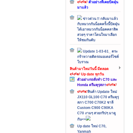
ตัวอย่างที่เคยปัดฝุ่น
มาแล้ว
ข่าวด่วน !! กลับมาแล้ว
กับหมวกกันน็อคครั้งนี้ปัดฝุ่น
ได้เอาหมวกกันน็อคคลาสิค
สวยๆ ราคาโดนใจมาเลือก
ให้ชมกันคับ
Update 1-03-61_ ตระ
กร้าหวายติดรถมอเตอร์ไซค์
โบราณ
สินค้ามาใหม่วันนี้ มีตลอด
Up date ทุกวัน
ตัวอย่างรถสั่งทำ C70 และ
Honda ดรีมคุรุสภา
สินค้า Update ใหม่
JX110 GL100 C70 ดรีมคุรุ
สภา C700 C70K2 ชาลี
Custom C900 C90KA
C70 งามๆ สวยกริปๆ มาดู
กัน<>
Up date ใหม่ C70,
Yanmah