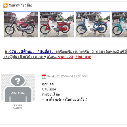
สินค้าที่เกี่ยวข้อง
8.
C70..สีฟ้่านม..(คันที่8)..
เครื่องดรีม+เบาะครีม 2 ตอน+ล้อทองเงินซี่ถี่
+ธงญี่ปุ่น+ป้ายโค้ง+ท.บ+ชุดโอน
.ราคา.23,000 บาท
Post :
2012-09-04 17:36:50.0
คุณบอล..
ขายไปยัง
ทะเบียนไรอะ
ราคานี้รวมจัดส่งให้ด้วยได้มั้ย ;)
potas
- Guest -