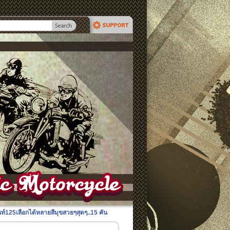
์125เลือกได้หลายสีมุขสวยๆสุดๆ..15 คัน