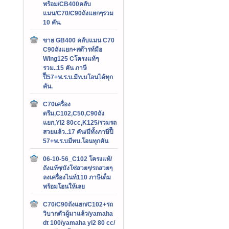
พร้อม/CB400คลับ
แมน/C70/C90ถังแยกๆรวม
10 คัน.
ขาย GB400 คลับแมน C70
C90ถังแยก+สต๊ารท์มือ
Wing125 Cโครงแท้ๆ
รวม..15 คัน ภาษี
ปีี57+พ.ร.บ.มีท.บโอนได้ทุก
คัน.
C70เครื่อง
ดรีม,C102,C50,C90ถัง
แยก,Yl2 80cc,K125/รวมรถ
สวยแล้ว..17 คัน/มีทั้งภาษีปีี
57+พ.ร.บมีทบ.โอนทุกคัน
06-10-56_C102 โครงแท้/
ถังแท้ๆ/บังโซ่สวยๆ/รถสวยๆ
ลงเครื่องไนท์110 ภาษีเต็ม
พร้อมโอนให้เลย
C70/C90ถังแยก/C102+รถ
วิบากตัวผู้มาแล้ว/yamaha
dt 100/yamaha yl2 80 cc/