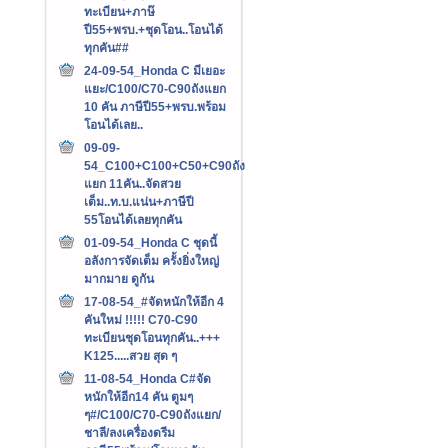
ทะเบียน+ภาษ๊
ปี55+พรบ.+ชุดโอน..โอนได้
ทุกคัน##
24-09-54_Honda C มีเยอะ
แยะ/C100/C70-C90ถังแยก
10 คัน ภาษีปี55+พรบ.พร้อม
โอนได้เลย..
09-09-
54_C100+C100+C50+C90ถัง
แยก 11คัน..จัดสวย
เต็ม..ท.บ.แน่น+ภาษีปี
55โอนได้เลยทุกคัน
01-09-54_Honda C ชุดนี้
อลังการจัดเต็ม ครั้งยิ่งใหญ่
มากมาย ดูกัน
17-08-54_#จัดหนักให้อีก 4
คันใหม่ !!!!! C70-C90
ทะเบียนชุดโอนทุกคัน..+++‏
K125.....สวย สุด ๆ
11-08-54_Honda C#จัด
หนักให้อีก14 คัน ตูมๆ
ๆ#/C100/C70-C90ถังแยก/
ชาลี/ลงเครื่องดรีม