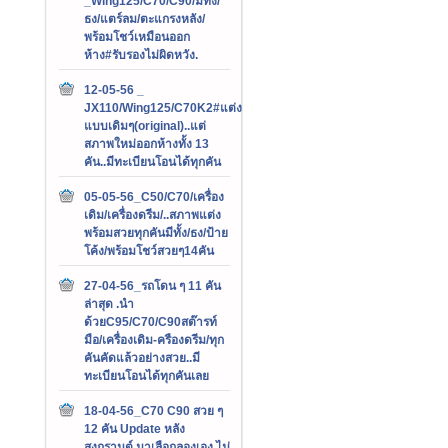
_Wing125/C70/C90/มีทั้ง/
ธง/แตร์ลม/ตะแกรงหลัง/
พร้อมโชว์เหมือนออก
ห้าง#รับรองไม่ผิดหวัง.
12-05-56 _
JX110/Wing125/C70K2#แต่ง
แบบเดิมๆ(original)..แต่
สภาพใหม่ออกห้างทั้ง 13
คัน..มีทะเบียนโอนได้ทุกคัน
05-05-56_C50/C70/เครื่อง
เดิม/เครื่องดรีม/..สภาพแต่ง
พร้อมสวยทุกคันมีทั้ง/ธง/ป้าย
โค้ง/พร้อมโชว์สวยๆ14คัน
27-04-56_รถโดน ๆ 11 คัน
ล่าสุด .นำ
ด้วยC95/C70/C90สต๊ารท์
มือ/เครื่องเดิม-ครืองดรีม/ทุก
คันคัดแล้วอย่างสวย..มี
ทะเบียนโอนได้ทุกคันเลย
18-04-56_C70 C90 สวย ๆ
12 คัน Update หลัง
สงกรานต์.มาเลือกลองเอง ไม่