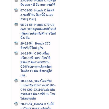
23-01-55_Honda C รับตรุษ
จีน สวย ๆ ดี มีมากมายจัดให้
07-01-55_Honda C ล็อตที่
2 ของปีใหม่ ล็อตนี้มี C100
สวย ๆ งาม ๆ
05-01-55_Honda C70 Up
date รถปัดฝุ่นต้อนรับปีใหม่อี
กล็อตแรกต้อนรับศักราชใหม่
นี้ 5 คัน
29-12-54_ Honda C70
ต้อนรับปีใหม่ ดูกัน
14-12-54_C100เครื่อง
ดรีม+ภาษี+พรบ+โอนให้
พร้อม 2 คันงามๆ#C70-
C90#สวยๆแต่งเต็มพร้อม
โอนอีก 11 คัน เข้ามาดูได้
เลย...
10-12-54_รถมาใหม่กริป
!!!!กองทัพรถโบราณ#C100-
C70-C90-JX110#แต่ละคัน
สวยจิง13 คัน ภาษีปี 55 โอน
ได้เลยทุกคัน
28-11-54_Honda C วันนี้มี
มาใหม่สวย ๆ งามจัดเต็ม