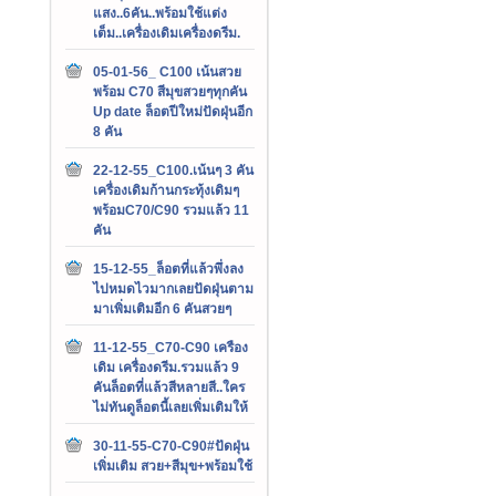
แสง..6คัน..พร้อมใช้แต่ง
เต็ม..เครื่องเดิมเครื่องดรีม.
05-01-56_ C100 เน้นสวย
พร้อม C70 สีมุขสวยๆทุกคัน
Up date ล็อตปีใหม่ปัดฝุ่นอีก
8 คัน
22-12-55_C100.เน้นๆ 3 คัน
เครื่องเดิมก้านกระทุ้งเดิมๆ
พร้อมC70/C90 รวมแล้ว 11
คัน
15-12-55_ล็อตที่แล้วพึ่งลง
ไปหมดไวมากเลยปัดฝุ่นตาม
มาเพิ่มเติมอีก 6 คันสวยๆ
11-12-55_C70-C90 เครือง
เดิม เครื่องดรีม.รวมแล้ว 9
คันล็อตที่แล้วสีหลายสี..ใคร
ไม่ทันดูล็อตนี้เลยเพิ่มเติมให้
30-11-55-C70-C90#ปัดฝุ่น
เพิ่มเติม สวย+สีมุข+พร้อมใช้