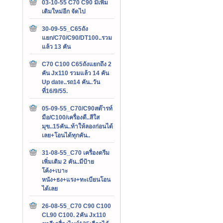
03-10-55 C70 C90 มีเพิ่ม
เติมใหม่อีก จัดไป
30-09-55_C65ถัง
แยก/C70/C90/DT100..รวม
แล้ว 13 คัน
C70 C100 C65ถังแยกถึง 2
คัน Jx110 รวมแล้ว 14 คัน
Up date..รถ14 คัน..วัน
ที่16/9/55.
05-09-55_C70/C90สต๊ารท์
มือ/C100/เครื่องดี..สีใส
มุข..15คัน..ท้าให้ลองก่อนได้
เลย+โอนได้ทุกคัน..
31-08-55_C70 เครื่องดรีม
เพิ่มเติม 2 คัน..มีป้าย
โค้ง+เบาะ
หนัง+ธง+แรง+ทะเบียนโอน
ได้เลย
26-08-55_C70 C90 C100
CL90 C100. 2คัน Jx110