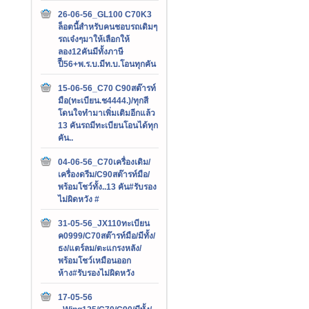
26-06-56_GL100 C70K3
ล็อตนี้สำหรับคนชอบรถเดิมๆ
รถเจ๋งๆมาให้เลือกให้
ลอง12คันมีทั้งภาษี
ปีี56+พ.ร.บ.มีท.บ.โอนทุกคัน
15-06-56_C70 C90สต๊ารท์
มือ(ทะเบียน.ช4444.)/ทุกสี
โดนใจทำมาเพิ่มเติมอีกแล้ว
13 คันรถมีทะเบียนโอนได้ทุก
คัน..
04-06-56_C70เครื่องเดิม/
เครื่องดรีม/C90สต๊ารท์มือ/
พร้อมโชว์ทั้ง..13 คัน#รับรอง
ไม่ผิดหวัง #
31-05-56_JX110ทะเบียน
ค0999/C70สต๊ารท์มือ/มีทั้ง/
ธง/แตร์ลม/ตะแกรงหลัง/
พร้อมโชว์เหมือนออก
ห้าง#รับรองไม่ผิดหวัง
17-05-56