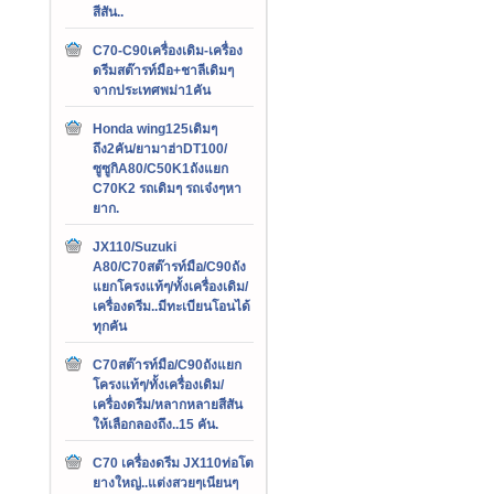
สีสัน..
C70-C90เครื่องเดิม-เครื่อง
ดรีมสต๊ารท์มือ+ชาลีเดิมๆ
จากประเทศพม่า1คัน
Honda wing125เดิมๆ
ถึง2คัน/ยามาฮ่าDT100/
ซูซูกิA80/C50K1ถังแยก
C70K2 รถเดิมๆ รถเจ๋งๆหา
ยาก.
JX110/Suzuki
A80/C70สต๊ารท์มือ/C90ถัง
แยกโครงแท้ๆ/ทั้งเครื่องเดิม/
เครื่องดรีม..มีทะเบียนโอนได้
ทุกคัน
C70สต๊ารท์มือ/C90ถังแยก
โครงแท้ๆ/ทั้งเครื่องเดิม/
เครื่องดรีม/หลากหลายสีสัน
ให้เลือกลองถึง..15 คัน.
C70 เครื่องดรีม JX110ท่อโต
ยางใหญ่..แต่งสวยๆเนียนๆ