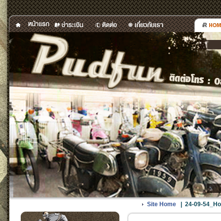
Site Home
|
24-09-54_Hon