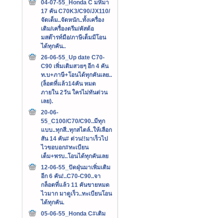
04-07-55_Honda C มหึมา
17 คัน C70K3/C90/JX110/
จัดเต็ม..จัดหนัก..ทั้งเครื่อง
เดิม/เครื่องดรีม/คัสต้อ
มสต๊ารท์มือ/ภาษีเต็มมีโอน
ได้ทุกคัน..
26-06-55_Up date C70-
C90 เพิ่มเติมสวยๆ อีก 4 คัน
ท.บ+ภาษี+โอนได้ทุกคันเลย..
(ล็อตที่แล้ว14คัน หมด
ภายใน 2วัน ใครไม่ทันด่วน
เลย).
20-06-
55_C100/C70/C90..มีทุก
แบบ..ทุกสี..ทุกสไตล์..ให้เลือก
สัน 14 คัน# ด่วน!!มาเร็วไป
ไวขอบอก#ทะเบียน
เต็ม+พรบ..โอนได้ทุกคันเลย
12-06-55_ปัดฝุ่นมาเพิ่มเติม
อีก 6 คัน!..C70-C90..จา
กล็อตที่แล้ว 11 คันขายหมด
ไวมาก มาดูเร็ว..ทะเบียนโอน
ได้ทุกคัน.
05-06-55_Honda C#เติม