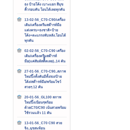
ธง ป้ายโค้ง เบาะแยก สีมุข
คิ้วรอบคัน โอนได้เลยทุกคัน
13-02-56_C70-C90/เครื่อง
เดิม/เครื่องดรีมสต๊ารท์มือ
แต่งครบ+ธงชาติ+ป้าย
โค้ง+ตะแกรงพับหลัง.โอนได้
ทุกคัน
02-02-56_C70-C90 เครือง
เดิม/เครื่องดรีมสต๊ารท์
มือ(แค่สัมผัสติิิิดเลย)..14 คัน
27-01-56_C70-C90..สภาพ
ใหม่ปิ๊งทั้งคันมีทั้ง/ธง/ป้าย
โค้ง/สต๊ารท์มือ/พร้อมโชว์
สวยๆ 12 คัน
20-01-56_GL100 สภาพ
ใหม่ปิ๊งเนียนๆพร้อม
ด้วยC70/C90 เน้นสวยพร้อม
ใช้รวมแล้ว 11 คัน
13-01-56_C70 C90 สวย
จิง..มุขสะท้อน