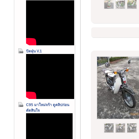
ปัดฝุ่น V.1
C95 มาใหม่จร้า ดูคลิปก่อน
ตัดสินใจ