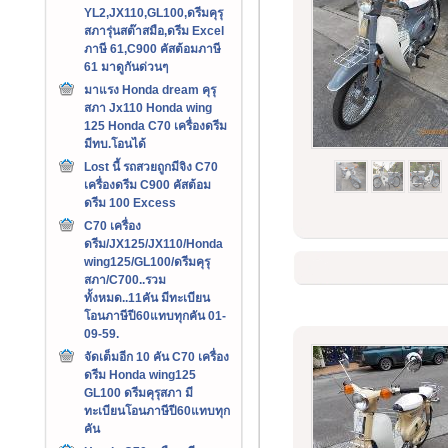
YL2,JX110,GL100,ดรีมคุรุ
สภารุ่นสต๊าสมือ,ดรีม Excel
ภาษี 61,C900 คัสต้อมภาษี
61 มาดูกันด่วนๆ
มาแรง Honda dream คุรุ
สภา Jx110 Honda wing
125 Honda C70 เครื่องดรีม
มีทบ.โอนได้
Lost นี้ รถสวยถูกมีจิง C70
เครื่องดรีม C900 คัสต้อม
ดรีม 100 Excess
C70 เครื่อง
ดรีม/JX125/JX110/Honda
wing125/GL100/ดรีมคุรุ
สภา/C700..รวม
ทั้งหมด..11คัน มีทะเบียน
โอนภาษีปี60แทบทุกคัน 01-
09-59.
จัดเต็มอีก 10 คัน C70 เครื่อง
ดรีม Honda wing125
GL100 ดรีมคุรุสภา มี
ทะเบียนโอนภาษีปี60แทบทุก
คัน