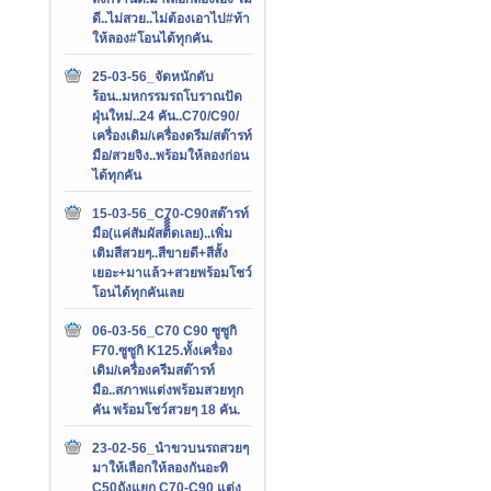
ดี..ไม่สวย..ไม่ต้องเอาไป#ท้า
ให้ลอง#โอนได้ทุกคัน.
25-03-56_จัดหนักดับ
ร้อน..มหกรรมรถโบราณปัด
ฝุ่นใหม่..24 คัน..C70/C90/
เครื่องเดิม/เครื่องดรีม/สต๊ารท์
มือ/สวยจิง..พร้อมให้ลองก่อน
ได้ทุกคัน
15-03-56_C70-C90สต๊ารท์
มือ(แค่สัมผัสติิิิดเลย)..เพิ่ม
เติมสีสวยๆ..สีขายดี+สีสั้ง
เยอะ+มาแล้ว+สวยพร้อมโชว์
โอนได้ทุกคันเลย
06-03-56_C70 C90 ซูซูกิ
F70.ซูซูกิ K125.ทั้งเครื่อง
เดิม/เครื่องครีมสต๊ารท์
มือ..สภาพแต่งพร้อมสวยทุก
คัน พร้อมโชว์สวยๆ 18 คัน.
23-02-56_นำขวบนรถสวยๆ
มาให้เลือกให้ลองกันอะทิ
C50ถังแยก C70-C90 แต่ง