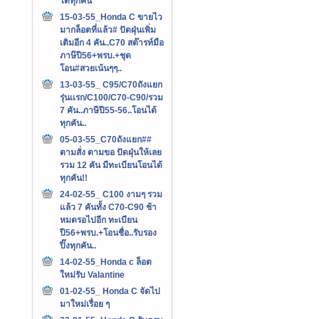
ได้ทุกคัน
15-03-55_Honda C ขายไว
มากล็อตที่แล้ว# ปัดฝุ่นเพิ่ม
เติมอีก 4 คัน..C70 สต๊ารท์มือ
ภาษ๊ปี56+พรบ.+ชุด
โอน#สวยเน้นๆๆ..
13-03-55_ C95/C70ถังแยก
รุ่นเเรก/C100/C70-C90/รวม
7 คัน..ภาษีปี55-56..โอนได้
ทุกคัน..
05-03-55_C70ถังแยก##
ตามสั่ง ตามขอ ปัดฝุ่นให้เลย
รวม 12 คัน มีทะเบียนโอนได้
ทุกคัน!!
24-02-55_ C100 งามๆ รวม
แล้ว 7 คันทั้ง C70-C90 ช้า
หมดรอไปอีก ทะเบียน
ปี56+พรบ.+โอนชื่อ..รับรอง
ปิ๊งทุกคัน..
14-02-55_Honda c ล็อต
ใหม่รับ Valantine
01-02-55_ Honda C จัดไป
มาใหม่เรื่อย ๆ