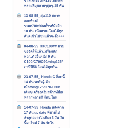
ชาลีเครื่องไนท์125เลือกได้
หลายสีมุขสวยๆสุดๆ..15 คัน
13-08-55_#jx110 สภาพ
ออกห้าง#
รวมc70/c90สต๊่ารท์มืออีก
10 คัน..เน้นสวย+โอนได้ทุก
คัน+เข้าไปชมแล้วจะอึ้ง+++
04-08-55_##C100## ตาม
ขอจัดให้แล้ว..พร้อมพัก
พวก..ตัวอื่นๆ อีก 9 คัน
C100/C70/C90/wing125/
ภาษีปี56 โอนได้ทุกคัน..
23-07-55_ Honda C ล็อตนี้
14 คัน รถตัวผู้-ตัว
เมีย/wing125/C70-C90/
เดิมๆ/เครื่องดรีมสต๊ารท์มือ/
หลากหลายสี มีทบ.โอน
14-07-55_Honda หลังจาก
17 คัน up date ที่ขายไป
ล่าสุดอย่างไวเพียง 3 วัน วัน
นี้มาใหม่ 7 คัน จัดไป