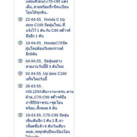
แต่ละสีโดนๆ c70-c90 แต่ง
เต็ม..สวยพร้อมขี่+มีทะเบียน
โอนได้ทุกคัน..
22-04-55_ Honda C Up
date C100 ปัดฝุ่นใหม่..ที่
แจ้งไว้ 1 คัน กับ C90 สต๊ารท์
มืออีก 1 คัน
10-04-55_ HondaC70ปัด
ฝุ่นใหม่ต้อนรับสงกรานต์
อีก9คัน
04-04-55_ ปัดฝุ่นอย่าง
สวยงามวันนี้มี 3 คันใหม่
02-04-55_Up date C100
เสร็จใหม่วันนี้
26-03-55_
#GL125#เดิม+งาม+ครบ..ตาม
ด้วย..C70-C90 สต๊ารท์มือ
ภาษีปี56+พรบ.+ชุดโอน
พร้อม..ทั้งหมด 8 คัน
19-03-55_C70-C90 ปัดฝุ่น
เพิ่มเติมอีก 3 คัน 3 สี..จา
กล็อตที่แล้ว 6 คันวันเดียว
หมด..รถทุกคันมีทะเบียนโอน