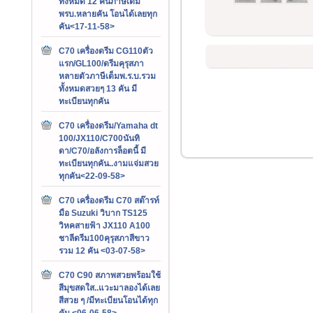
ทั้งหมด 12 คันภาษีเต็ม
พรบ.หลายคัน โอนได้เลยทุก
คัน<17-11-58>
C70 เครื่องดรีม CG110ตัว
แรก/GL100/ดรีมคุรุสภา
หลายตัวภาษีเต็มพ.ร.บ.รวม
ทั้งหมดสวยๆ 13 คัน มี
ทะเบียนทุกคัน
C70 เครื่องดรีม/Yamaha dt
100/JX110/C700นันทิ
ดา/C70/อลังการล็อตนี้ มี
ทะเบียนทุกคัน..งามแจ่มสวย
ทุกคัน<22-09-58>
C70 เครื่องดรีม C70 สต๊ารท์
มือ Suzuki วิบาก TS125
วิหคสายฟ้า JX110 A100
ชาลีดรีม100คุรุสภาสีขาว
รวม 12 คัน <03-07-58>
C70 C90 สภาพสวยพร้อมใช้
สีมุขสดใส..แวะมาลองได้เลย
สีสวย ๆ /มีทะเบียนโอนได้ทุก
คัน <06-06-58>