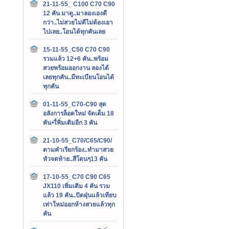
21-11-55_ C100 C70 C90
12 คัน มาดู..มาลองเองดี
กว่า..ไม่สวยไม่ดีไม่ต้องเอา
ไปเลย..โอนได้ทุกคันเลย
15-11-55_C50 C70 C90
รวมแล้ว 12+6 คัน..พร้อม
สวยพร้อมออกงาน ลองได้
เลยทุกคัน..มีทะเบียนโอนได้
ทุกคัน
01-11-55_C70-C90 สุด
อลังการล็อตใหม่ จัดเต็ม 18
คัน+เื่พิ่มเติมอีก 3 คัน
21-10-55_C70/C65/C90/
ตามคำเรียกร้อง..ทำมาสวย
หัวจดท้าย..สีโดนๆ13 คัน
17-10-55_C70 C90 C65
JX110 เพิ่มเติม 4 คัน รวม
แล้ว 19 คัน..ปัดฝุ่นแล้วเทียบ
เท่าใหม่ออกห้างสวยแล้วทุก
คัน