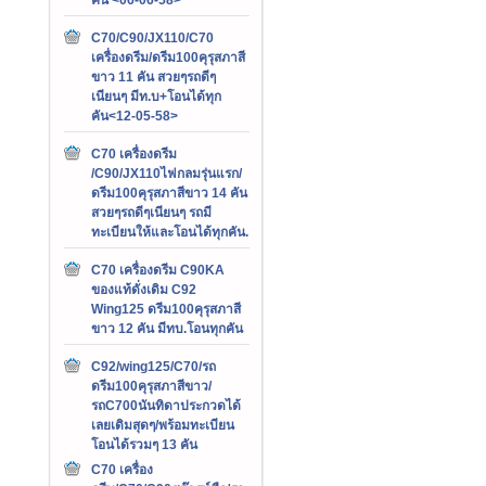
C70/C90/JX110/C70
เครื่องดรีม/ดรีม100คุรุสภาสี
ขาว 11 คัน สวยๆรถดีๆ
เนียนๆ มีท.บ+โอนได้ทุก
คัน<12-05-58>
C70 เครื่องดรีม
/C90/JX110ไฟกลมรุ่นแรก/
ดรีม100คุรุสภาสีขาว 14 คัน
สวยๆรถดีๆเนียนๆ รถมี
ทะเบียนให้และโอนได้ทุกคัน.
C70 เครื่องดรีม C90KA
ของแท้ดั่งเดิม C92
Wing125 ดรีม100คุรุสภาสี
ขาว 12 คัน มีทบ.โอนทุกคัน
C92/wing125/C70/รถ
ดรีม100คุรุสภาสีขาว/
รถC700นันทิดาประกวดได้
เลยเดิมสุดๆ/พร้อมทะเบียน
โอนได้รวมๆ 13 คัน
C70 เครื่อง