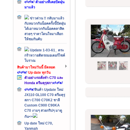
ตัวอย่างที่เคยปัดฝุ่น
มาแล้ว
ข่าวด่วน !! กลับมาแล้ว
กับหมวกกันน็อคครั้งนี้ปัดฝุ่น
ได้เอาหมวกกันน็อคคลาสิค
สวยๆ ราคาโดนใจมาเลือก
ให้ชมกันคับ
Update 1-03-61_ ตระ
กร้าหวายติดรถมอเตอร์ไซค์
โบราณ
สินค้ามาใหม่วันนี้ มีตลอด
Up date ทุกวัน
ตัวอย่างรถสั่งทำ C70 และ
Honda ดรีมคุรุสภา
สินค้า Update ใหม่
JX110 GL100 C70 ดรีมคุรุ
สภา C700 C70K2 ชาลี
Custom C900 C90KA
C70 งามๆ สวยกริปๆ มาดู
กัน<>
Up date ใหม่ C70,
Yanmah