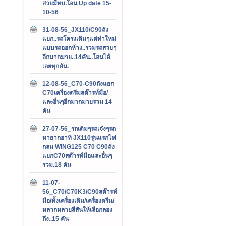
สวยมีทบ.โอน Up date 15-
10-56
31-08-56_JX110/C90ถัง
แยก..รถโครงเดิมๆแต่ทำใหม่
แบบรถออกห้าง..รวมรถสวยๆ
อีกมากมาย..14คัน..โอนได้
เลยทุกคัน.
12-08-56_C70-C90ถังแยก
C70เครื่องดรีมสต๊ารท์มือ/
และอื่นๆอีกมากมายรวม 14
คัน
27-07-56_รถเดิมๆรถเจ๋งๆรถ
หายากอาทิ JX110รุ่นแรกไฟ
กลม WING125 C70 C90ถัง
แยกC70สต๊ารท์มือและอื่นๆ
รวม.18 คัน
11-07-
56_C70/C70K3/C90สต๊ารท์
มือ/ทั้งเครื่องเดิม/เครื่องดรีม/
หลากหลายสีสันให้เลือกลอง
ถึง..15 คัน