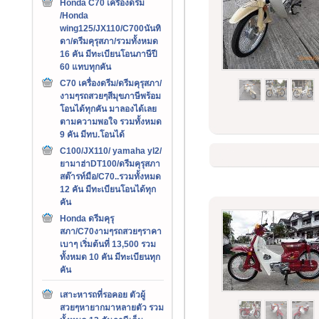
Honda C70 เครืองดรีม
/Honda
wing125/JX110/C700นันทิ
ดา/ดรีมคุรุสภา/รวมทั้งหมด
16 คัน มีทะเบียนโอนภาษีปี
60 แทบทุกคัน
C70 เครื่องดรีม/ดรีมคุรุสภา/
งามๆรถสวยๆสีมุขภาษีพร้อม
โอนได้ทุกคัน มาลองได้เลย
ตามความพอใจ รวมทั้งหมด
9 คัน มีทบ.โอนได้
C100/JX110/ yamaha yl2/
ยามาฮ่าDT100/ดรีมคุรุสภา
สต๊ารท์มือ/C70..รวมทั้งหมด
12 คัน มีทะเบียนโอนได้ทุก
คัน
Honda ดรีมคุรุ
สภา/C70งามๆรถสวยๆราคา
เบาๆ เริ่มต้นที่ 13,500 รวม
ทั้งหมด 10 คัน มีทะเบียนทุก
คัน
เสาะหารถที่รอคอย ตัวผู้
สวยๆหายากมาหลายตัว รวม