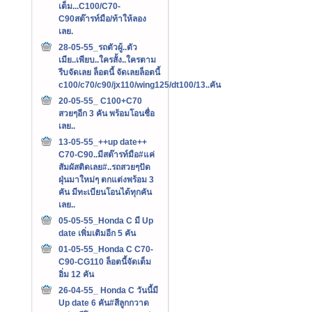
เต็ม...C100/C70-
C90สต๊ารท์มือ/ท้าให้ลอง
เลย.
28-05-55_รถตัวผู้..ตัว
เมีย..เพียบ..ใครสั้ง..ใครตาม
รีบจัดเลย ล็อตนี้ จัดเลยล็อตนี้
c100/c70/c90/jx110/wing125/dt100/13..คัน
20-05-55_ C100+C70
สวยๆอีก 3 คัน พร้อมโอนชื่อ
เลย..
13-05-55_++up date++
C70-C90..มีสต๊ารท์มือ#แค่
สัมผัสติดเลย#..รถสวยๆปัด
ฝุ่นมาใหม่ๆ ตกแต่งพร้อม 3
คัน มีทะเบียนโอนได้ทุกคัน
เลย..
05-05-55_Honda C มี Up
date เพิ่มเติมอีก 5 คัน
01-05-55_Honda C C70-
C90-CG110 ล็อตนี้จัดเต็ม
อิ่ม 12 คัน
26-04-55_ Honda C วันนี้มี
Up date 6 คัน#สีลูกกวาด