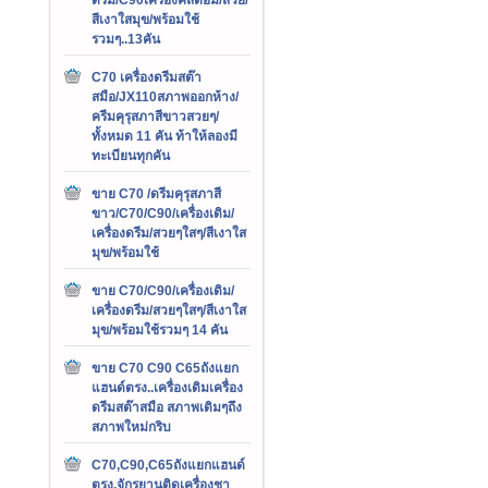
สีเงาใสมุข/พร้อมใช้
รวมๆ..13คัน
C70 เครื่องดรีมสต๊า
สมือ/JX110สภาพออกห้าง/
ครีมคุรุสภาสีขาวสวยๆ/
ทั้งหมด 11 คัน ท้าให้ลองมี
ทะเบียนทุกคัน
ขาย C70 /ดรีมคุรุสภาสี
ขาว/C70/C90/เครื่องเดิม/
เครื่องดรีม/สวยๆใสๆ/สีเงาใส
มุข/พร้อมใช้
ขาย C70/C90/เครื่องเดิม/
เครื่องดรีม/สวยๆใสๆ/สีเงาใส
มุข/พร้อมใช้รวมๆ 14 คัน
ขาย C70 C90 C65ถังแยก
แฮนด์ตรง..เครื่องเดิมเครื่อง
ดรีมสต๊าสมือ สภาพเดิมๆถึง
สภาพใหม่กริบ
C70,C90,C65ถังแยกแฮนด์
ตรง,จักรยานติดเครื่องชา