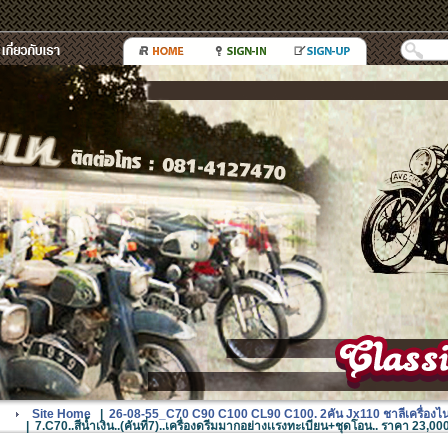
Site Home
|
26-08-55_C70 C90 C100 CL90 C100. 2คัน Jx110 ชาลีเครื่องไนท
|
7.C70..สีน้ำเงิน..(คันที่7)..เครื่องดรีมมากอย่างเเรงทะเบียน+ชุดโอน.. ราคา 23,0