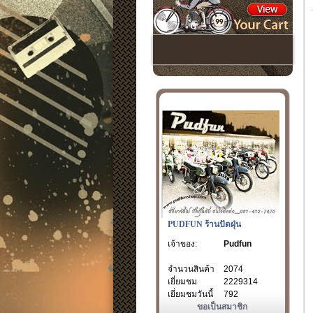
PUDFUN ร้านปัดฝุ่น
เจ้าของ:
Pudfun
จำนวนสินค้า
2074
เยี่ยมชม
2229314
เยี่ยมชมวันนี้
792
ขอเป็นสมาชิก