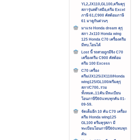
YL2,JX110,GL100,ดรีมคุรุ
สภารุ่นสต๊าสมือ,ดรีม Excel
ภาษี 61,C900 คัสต้อมภาษี
61 มาดูกันด่วนๆ
มาแรง Honda dream คุรุ
สภา Jx110 Honda wing
125 Honda C70 เครื่องดรีม
มีทบ.โอนได้
Lost นี้ รถสวยถูกมีจิง C70
เครื่องดรีม C900 คัสต้อม
ดรีม 100 Excess
C70 เครื่อง
ดรีม/JX125/JX110/Honda
wing125/GL100/ดรีมคุรุ
สภา/C700..รวม
ทั้งหมด..11คัน มีทะเบียน
โอนภาษีปี60แทบทุกคัน 01-
09-59.
จัดเต็มอีก 10 คัน C70 เครื่อง
ดรีม Honda wing125
GL100 ดรีมคุรุสภา มี
ทะเบียนโอนภาษีปี60แทบทุก
คัน