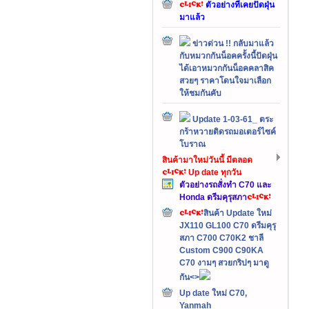
ตัวอย่างที่เคยปัดฝุ่น
มาแล้ว
ข่าวด่วน !! กลับมาแล้ว
กับหมวกกันน็อคครั้งนี้ปัดฝุ่น
ได้เอาหมวกกันน็อคคลาสิค
สวยๆ ราคาโดนใจมาเลือก
ให้ชมกันคับ
Update 1-03-61_ ตระ
กร้าหวายติดรถมอเตอร์ไซค์
โบราณ
สินค้ามาใหม่วันนี้ มีตลอด
Up date ทุกวัน
ตัวอย่างรถสั่งทำ C70 และ
Honda ดรีมคุรุสภา
สินค้า Update ใหม่
JX110 GL100 C70 ดรีมคุรุ
สภา C700 C70K2 ชาลี
Custom C900 C90KA
C70 งามๆ สวยกริปๆ มาดู
กัน<>
Up date ใหม่ C70,
Yanmah