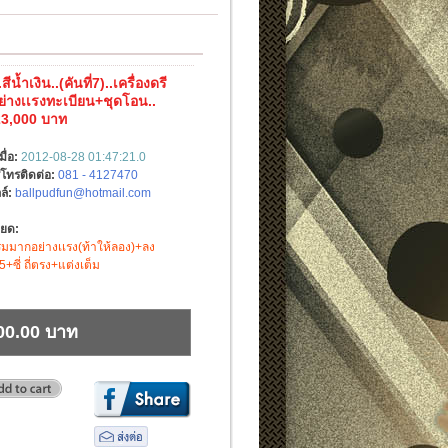
ีน้ำเงิน..(คันที่7)..เครื่องดรี
่างเเรงทะเบียน+ชุดโอน..
23,000 บาท
มื่อ:
2012-08-28 01:47:21.0
์โทรติดต่อ:
081 - 4127470
ล์:
ballpudfun@hotmail.com
ียด:
รีมมากอย่างเเรง(ท้าให้ลอง)+ลง
5+ซี่ ถี่ตรง+แต่งเต็ม
00.00 บาท