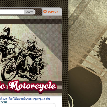
์125เลือกได้หลายสีมุขสวยๆสุดๆ..15 คัน
00 บาท