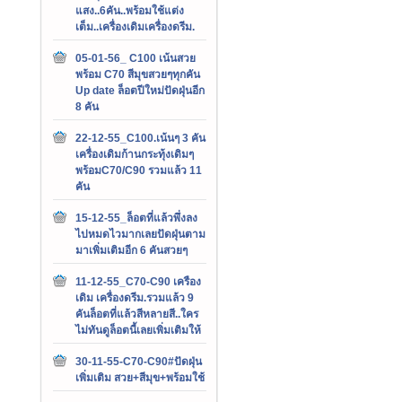
แสง..6คัน..พร้อมใช้แต่ง
เต็ม..เครื่องเดิมเครื่องดรีม.
05-01-56_ C100 เน้นสวย
พร้อม C70 สีมุขสวยๆทุกคัน
Up date ล็อตปีใหม่ปัดฝุ่นอีก
8 คัน
22-12-55_C100.เน้นๆ 3 คัน
เครื่องเดิมก้านกระทุ้งเดิมๆ
พร้อมC70/C90 รวมแล้ว 11
คัน
15-12-55_ล็อตที่แล้วพึ่งลง
ไปหมดไวมากเลยปัดฝุ่นตาม
มาเพิ่มเติมอีก 6 คันสวยๆ
11-12-55_C70-C90 เครือง
เดิม เครื่องดรีม.รวมแล้ว 9
คันล็อตที่แล้วสีหลายสี..ใคร
ไม่ทันดูล็อตนี้เลยเพิ่มเติมให้
30-11-55-C70-C90#ปัดฝุ่น
เพิ่มเติม สวย+สีมุข+พร้อมใช้