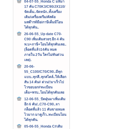
04-07-55_Honda C มหึมา
17 คัน C70K3/C90/JX110/
จัดเต็ม..จัดหนัก..ทั้งเครื่อง
เดิม/เครื่องดรีม/คัสต้อ
มสต๊ารท์มือ/ภาษีเต็มมีโอน
ได้ทุกคัน..
26-06-55_Up date C70-
C90 เพิ่มเติมสวยๆ อีก 4 คัน
ท.บ+ภาษี+โอนได้ทุกคันเลย..
(ล็อตที่แล้ว14คัน หมด
ภายใน 2วัน ใครไม่ทันด่วน
เลย).
20-06-
55_C100/C70/C90..มีทุก
แบบ..ทุกสี..ทุกสไตล์..ให้เลือก
สัน 14 คัน# ด่วน!!มาเร็วไป
ไวขอบอก#ทะเบียน
เต็ม+พรบ..โอนได้ทุกคันเลย
12-06-55_ปัดฝุ่นมาเพิ่มเติม
อีก 6 คัน!..C70-C90..จา
กล็อตที่แล้ว 11 คันขายหมด
ไวมาก มาดูเร็ว..ทะเบียนโอน
ได้ทุกคัน.
05-06-55_Honda C#เติม