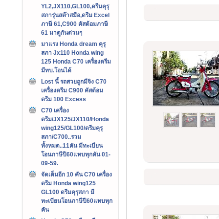
YL2,JX110,GL100,ดรีมคุรุ
สภารุ่นสต๊าสมือ,ดรีม Excel
ภาษี 61,C900 คัสต้อมภาษี
61 มาดูกันด่วนๆ
มาแรง Honda dream คุรุ
สภา Jx110 Honda wing
125 Honda C70 เครื่องดรีม
มีทบ.โอนได้
Lost นี้ รถสวยถูกมีจิง C70
เครื่องดรีม C900 คัสต้อม
ดรีม 100 Excess
C70 เครื่อง
ดรีม/JX125/JX110/Honda
wing125/GL100/ดรีมคุรุ
สภา/C700..รวม
ทั้งหมด..11คัน มีทะเบียน
โอนภาษีปี60แทบทุกคัน 01-
09-59.
จัดเต็มอีก 10 คัน C70 เครื่อง
ดรีม Honda wing125
GL100 ดรีมคุรุสภา มี
ทะเบียนโอนภาษีปี60แทบทุก
คัน