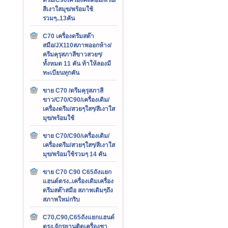
สีเงาใสมุข/พร้อมใช้
รวมๆ..13คัน
C70 เครื่องดรีมสต๊า
สมือ/JX110สภาพออกห้าง/
ครีมคุรุสภาสีขาวสวยๆ/
ทั้งหมด 11 คัน ท้าให้ลองมี
ทะเบียนทุกคัน
ขาย C70 /ดรีมคุรุสภาสี
ขาว/C70/C90/เครื่องเดิม/
เครื่องดรีม/สวยๆใสๆ/สีเงาใส
มุข/พร้อมใช้
ขาย C70/C90/เครื่องเดิม/
เครื่องดรีม/สวยๆใสๆ/สีเงาใส
มุข/พร้อมใช้รวมๆ 14 คัน
ขาย C70 C90 C65ถังแยก
แฮนด์ตรง..เครื่องเดิมเครื่อง
ดรีมสต๊าสมือ สภาพเดิมๆถึง
สภาพใหม่กริบ
C70,C90,C65ถังแยกแฮนด์
ตรง,จักรยานติดเครื่องชา