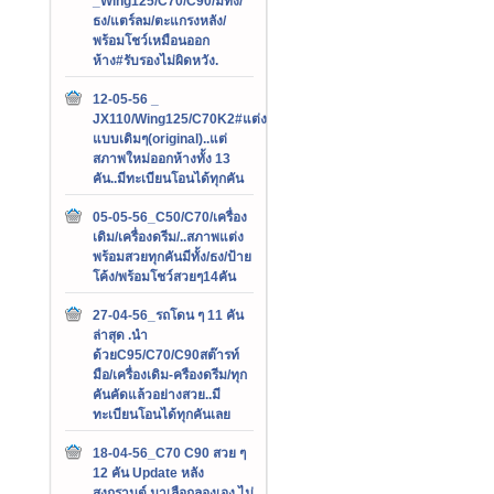
_Wing125/C70/C90/มีทั้ง/
ธง/แตร์ลม/ตะแกรงหลัง/
พร้อมโชว์เหมือนออก
ห้าง#รับรองไม่ผิดหวัง.
12-05-56 _
JX110/Wing125/C70K2#แต่ง
แบบเดิมๆ(original)..แต่
สภาพใหม่ออกห้างทั้ง 13
คัน..มีทะเบียนโอนได้ทุกคัน
05-05-56_C50/C70/เครื่อง
เดิม/เครื่องดรีม/..สภาพแต่ง
พร้อมสวยทุกคันมีทั้ง/ธง/ป้าย
โค้ง/พร้อมโชว์สวยๆ14คัน
27-04-56_รถโดน ๆ 11 คัน
ล่าสุด .นำ
ด้วยC95/C70/C90สต๊ารท์
มือ/เครื่องเดิม-ครืองดรีม/ทุก
คันคัดแล้วอย่างสวย..มี
ทะเบียนโอนได้ทุกคันเลย
18-04-56_C70 C90 สวย ๆ
12 คัน Update หลัง
สงกรานต์.มาเลือกลองเอง ไม่