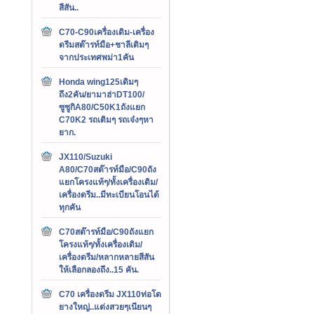
สีสัน..
C70-C90เครื่องเดิม-เครื่อง
ดรีมสต๊ารท์มือ+ชาลีเดิมๆ
จากประเทศพม่า1คัน
Honda wing125เดิมๆ
ถึง2คัน/ยามาฮ่าDT100/
ซูซูกิA80/C50K1ถังแยก
C70K2 รถเดิมๆ รถเจ๋งๆหา
ยาก.
JX110/Suzuki
A80/C70สต๊ารท์มือ/C90ถัง
แยกโครงแท้ๆ/ทั้งเครื่องเดิม/
เครื่องดรีม..มีทะเบียนโอนได้
ทุกคัน
C70สต๊ารท์มือ/C90ถังแยก
โครงแท้ๆ/ทั้งเครื่องเดิม/
เครื่องดรีม/หลากหลายสีสัน
ให้เลือกลองถึง..15 คัน.
C70 เครื่องดรีม JX110ท่อโต
ยางใหญ่..แต่งสวยๆเนียนๆ