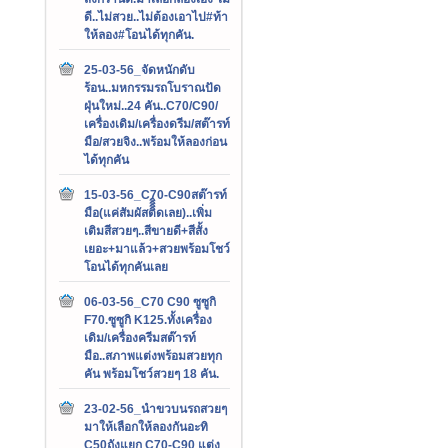
ดี..ไม่สวย..ไม่ต้องเอาไป#ท้า
ให้ลอง#โอนได้ทุกคัน.
25-03-56_จัดหนักดับ
ร้อน..มหกรรมรถโบราณปัด
ฝุ่นใหม่..24 คัน..C70/C90/
เครื่องเดิม/เครื่องดรีม/สต๊ารท์
มือ/สวยจิง..พร้อมให้ลองก่อน
ได้ทุกคัน
15-03-56_C70-C90สต๊ารท์
มือ(แค่สัมผัสติิิิดเลย)..เพิ่ม
เติมสีสวยๆ..สีขายดี+สีสั้ง
เยอะ+มาแล้ว+สวยพร้อมโชว์
โอนได้ทุกคันเลย
06-03-56_C70 C90 ซูซูกิ
F70.ซูซูกิ K125.ทั้งเครื่อง
เดิม/เครื่องครีมสต๊ารท์
มือ..สภาพแต่งพร้อมสวยทุก
คัน พร้อมโชว์สวยๆ 18 คัน.
23-02-56_นำขวบนรถสวยๆ
มาให้เลือกให้ลองกันอะทิ
C50ถังแยก C70-C90 แต่ง