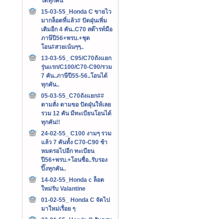
ได้ทุกคัน
15-03-55_Honda C ขายไว
มากล็อตที่แล้ว# ปัดฝุ่นเพิ่ม
เติมอีก 4 คัน..C70 สต๊ารท์มือ
ภาษ๊ปี56+พรบ.+ชุด
โอน#สวยเน้นๆๆ..
13-03-55_ C95/C70ถังแยก
รุ่นเเรก/C100/C70-C90/รวม
7 คัน..ภาษีปี55-56..โอนได้
ทุกคัน..
05-03-55_C70ถังแยก##
ตามสั่ง ตามขอ ปัดฝุ่นให้เลย
รวม 12 คัน มีทะเบียนโอนได้
ทุกคัน!!
24-02-55_ C100 งามๆ รวม
แล้ว 7 คันทั้ง C70-C90 ช้า
หมดรอไปอีก ทะเบียน
ปี56+พรบ.+โอนชื่อ..รับรอง
ปิ๊งทุกคัน..
14-02-55_Honda c ล็อต
ใหม่รับ Valantine
01-02-55_ Honda C จัดไป
มาใหม่เรื่อย ๆ