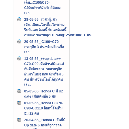
เต็ม...C100/C70-
C90สต๊ารท์มือ/ท้าให้ลอง
เลย.
28-05-55_รถตัวผู้..ตัว
เมีย..เพียบ..ใครสั้ง..ใครตาม
รีบจัดเลย ล็อตนี้ จัดเลยล็อตนี้
c100/c70/c90/jx110/wing125/dt100/13..คัน
20-05-55_ C100+C70
สวยๆอีก 3 คัน พร้อมโอนชื่อ
เลย..
13-05-55_++up date++
C70-C90..มีสต๊ารท์มือ#แค่
สัมผัสติดเลย#..รถสวยๆปัด
ฝุ่นมาใหม่ๆ ตกแต่งพร้อม 3
คัน มีทะเบียนโอนได้ทุกคัน
เลย..
05-05-55_Honda C มี Up
date เพิ่มเติมอีก 5 คัน
01-05-55_Honda C C70-
C90-CG110 ล็อตนี้จัดเต็ม
อิ่ม 12 คัน
26-04-55_ Honda C วันนี้มี
Up date 6 คัน#สีลูกกวาด