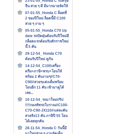
23-01-55_Honda C รับตรุษ
จีน สวย ๆ ดี มีมากมายจัดให้
07-01-55_Honda C ล็อตที่
2 ของปีใหม่ ล็อตนี้มี C100
สวย ๆ งาม ๆ
05-01-55_Honda C70 Up
date รถปัดฝุ่นต้อนรับปีใหม่อี
กล็อตแรกต้อนรับศักราชใหม่
นี้ 5 คัน
29-12-54_ Honda C70
ต้อนรับปีใหม่ ดูกัน
14-12-54_C100เครื่อง
ดรีม+ภาษี+พรบ+โอนให้
พร้อม 2 คันงามๆ#C70-
C90#สวยๆแต่งเต็มพร้อม
โอนอีก 11 คัน เข้ามาดูได้
เลย...
10-12-54_รถมาใหม่กริป
!!!!กองทัพรถโบราณ#C100-
C70-C90-JX110#แต่ละคัน
สวยจิง13 คัน ภาษีปี 55 โอน
ได้เลยทุกคัน
28-11-54_Honda C วันนี้มี
มาใหม่สวย ๆ งามจัดเต็ม