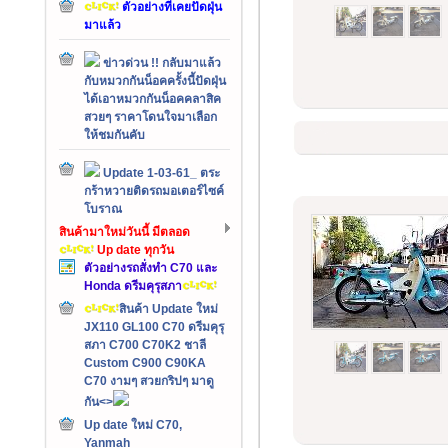
ตัวอย่างที่เคยปัดฝุ่น
มาแล้ว
ข่าวด่วน !! กลับมาแล้ว
กับหมวกกันน็อคครั้งนี้ปัดฝุ่น
ได้เอาหมวกกันน็อคคลาสิค
สวยๆ ราคาโดนใจมาเลือก
ให้ชมกันคับ
Update 1-03-61_ ตระ
กร้าหวายติดรถมอเตอร์ไซค์
โบราณ
สินค้ามาใหม่วันนี้ มีตลอด
Up date ทุกวัน
ตัวอย่างรถสั่งทำ C70 และ
Honda ดรีมคุรุสภา
สินค้า Update ใหม่
JX110 GL100 C70 ดรีมคุรุ
สภา C700 C70K2 ชาลี
Custom C900 C90KA
C70 งามๆ สวยกริปๆ มาดู
กัน<>
Up date ใหม่ C70,
Yanmah