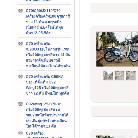
C70/C90/JX110/C70
เครื่องดรีม/ดรีม100คุรุสภาสี
ขาว 11 คัน สวยๆรถดีๆ
เนียนๆ มีท.บ+โอนได้ทุก
คัน<12-05-58>
C70 เครื่องดรีม
/C90/JX110ไฟกลมรุ่นแรก/
ดรีม100คุรุสภาสีขาว 14 คัน
สวยๆรถดีๆเนียนๆ รถมี
ทะเบียนให้และโอนได้ทุกคัน.
C70 เครื่องดรีม C90KA
ของแท้ดั่งเดิม C92
Wing125 ดรีม100คุรุสภาสี
ขาว 12 คัน มีทบ.โอนทุกคัน
C92/wing125/C70/รถ
ดรีม100คุรุสภาสีขาว/
รถC700นันทิดาประกวดได้
เลยเดิมสุดๆ/พร้อมทะเบียน
โอนได้รวมๆ 13 คัน
C70 เครื่อง