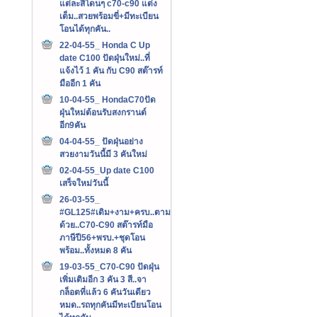
แต่ละสีโดนๆ c70-c90 แต่ง
เต็ม..สวยพร้อมขี่+มีทะเบียน
โอนได้ทุกคัน..
22-04-55_ Honda C Up
date C100 ปัดฝุ่นใหม่..ที่
แจ้งไว้ 1 คัน กับ C90 สต๊ารท์
มืออีก 1 คัน
10-04-55_ HondaC70ปัด
ฝุ่นใหม่ต้อนรับสงกรานต์
อีก9คัน
04-04-55_ ปัดฝุ่นอย่าง
สวยงามวันนี้มี 3 คันใหม่
02-04-55_Up date C100
เสร็จใหม่วันนี้
26-03-55_
#GL125#เดิม+งาม+ครบ..ตาม
ด้วย..C70-C90 สต๊ารท์มือ
ภาษีปี56+พรบ.+ชุดโอน
พร้อม..ทั้งหมด 8 คัน
19-03-55_C70-C90 ปัดฝุ่น
เพิ่มเติมอีก 3 คัน 3 สี..จา
กล็อตที่แล้ว 6 คันวันเดียว
หมด..รถทุกคันมีทะเบียนโอน