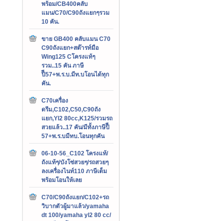
พร้อม/CB400คลับ
แมน/C70/C90ถังแยกๆรวม
10 คัน.
ขาย GB400 คลับแมน C70
C90ถังแยก+สต๊ารท์มือ
Wing125 Cโครงแท้ๆ
รวม..15 คัน ภาษี
ปีี57+พ.ร.บ.มีท.บโอนได้ทุก
คัน.
C70เครื่อง
ดรีม,C102,C50,C90ถัง
แยก,Yl2 80cc,K125/รวมรถ
สวยแล้ว..17 คัน/มีทั้งภาษีปีี
57+พ.ร.บมีทบ.โอนทุกคัน
06-10-56_C102 โครงแท้/
ถังแท้ๆ/บังโซ่สวยๆ/รถสวยๆ
ลงเครื่องไนท์110 ภาษีเต็ม
พร้อมโอนให้เลย
C70/C90ถังแยก/C102+รถ
วิบากตัวผู้มาแล้ว/yamaha
dt 100/yamaha yl2 80 cc/