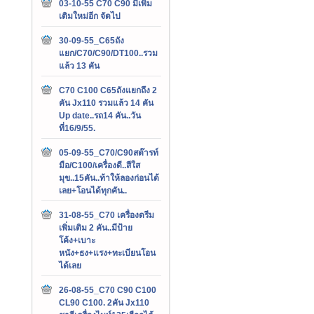
03-10-55 C70 C90 มีเพิ่ม
เติมใหม่อีก จัดไป
30-09-55_C65ถัง
แยก/C70/C90/DT100..รวม
แล้ว 13 คัน
C70 C100 C65ถังแยกถึง 2
คัน Jx110 รวมแล้ว 14 คัน
Up date..รถ14 คัน..วัน
ที่16/9/55.
05-09-55_C70/C90สต๊ารท์
มือ/C100/เครื่องดี..สีใส
มุข..15คัน..ท้าให้ลองก่อนได้
เลย+โอนได้ทุกคัน..
31-08-55_C70 เครื่องดรีม
เพิ่มเติม 2 คัน..มีป้าย
โค้ง+เบาะ
หนัง+ธง+แรง+ทะเบียนโอน
ได้เลย
26-08-55_C70 C90 C100
CL90 C100. 2คัน Jx110