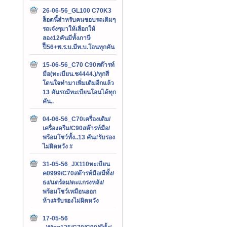
26-06-56_GL100 C70K3
ล็อตนี้สำหรับคนชอบรถเดิมๆ
รถเจ๋งๆมาให้เลือกให้
ลอง12คันมีทั้งภาษี
ปีี56+พ.ร.บ.มีท.บ.โอนทุกคัน
15-06-56_C70 C90สต๊ารท์
มือ(ทะเบียน.ช4444.)/ทุกสี
โดนใจทำมาเพิ่มเติมอีกแล้ว
13 คันรถมีทะเบียนโอนได้ทุก
คัน..
04-06-56_C70เครื่องเดิม/
เครื่องดรีม/C90สต๊ารท์มือ/
พร้อมโชว์ทั้ง..13 คัน#รับรอง
ไม่ผิดหวัง #
31-05-56_JX110ทะเบียน
ค0999/C70สต๊ารท์มือ/มีทั้ง/
ธง/แตร์ลม/ตะแกรงหลัง/
พร้อมโชว์เหมือนออก
ห้าง#รับรองไม่ผิดหวัง
17-05-56