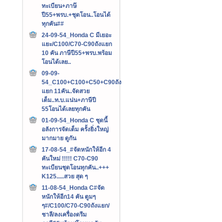
ทะเบียน+ภาษ๊
ปี55+พรบ.+ชุดโอน..โอนได้
ทุกคัน##
24-09-54_Honda C มีเยอะ
แยะ/C100/C70-C90ถังแยก
10 คัน ภาษีปี55+พรบ.พร้อม
โอนได้เลย..
09-09-
54_C100+C100+C50+C90ถัง
แยก 11คัน..จัดสวย
เต็ม..ท.บ.แน่น+ภาษีปี
55โอนได้เลยทุกคัน
01-09-54_Honda C ชุดนี้
อลังการจัดเต็ม ครั้งยิ่งใหญ่
มากมาย ดูกัน
17-08-54_#จัดหนักให้อีก 4
คันใหม่ !!!!! C70-C90
ทะเบียนชุดโอนทุกคัน..+++‏
K125.....สวย สุด ๆ
11-08-54_Honda C#จัด
หนักให้อีก14 คัน ตูมๆ
ๆ#/C100/C70-C90ถังแยก/
ชาลี/ลงเครื่องดรีม