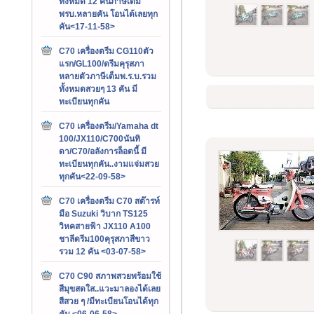
ทั้งหมด 12 คันภาษีเต็ม
พรบ.หลายคัน โอนได้เลยทุก
คัน<17-11-58>
C70 เครื่องดรีม CG110ตัว
แรก/GL100/ดรีมคุรุสภา
หลายตัวภาษีเต็มพ.ร.บ.รวม
ทั้งหมดสวยๆ 13 คัน มี
ทะเบียนทุกคัน
C70 เครื่องดรีม/Yamaha dt
100/JX110/C700นันทิ
ดา/C70/อลังการล็อตนี้ มี
ทะเบียนทุกคัน..งามแจ่มสวย
ทุกคัน<22-09-58>
C70 เครื่องดรีม C70 สต๊ารท์
มือ Suzuki วิบาก TS125
วิหคสายฟ้า JX110 A100
ชาลีดรีม100คุรุสภาสีขาว
รวม 12 คัน <03-07-58>
C70 C90 สภาพสวยพร้อมใช้
สีมุขสดใส..แวะมาลองได้เลย
สีสวย ๆ /มีทะเบียนโอนได้ทุก
คัน <06-06-58>