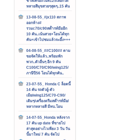
ชาลีเครื่องไนท์125เลือกได้
หลายสีมุขสวยๆสุดๆ..15 คัน
13-08-55_#jx110 สภาพ
ออกห้าง#
รวมc70/c90สต๊่ารท์มืออีก
10 คัน..เน้นสวย+โอนได้ทุก
คัน+เข้าไปชมแล้วจะอึ้ง+++
04-08-55_##C100## ตาม
ขอจัดให้แล้ว..พร้อมพัก
พวก..ตัวอื่นๆ อีก 9 คัน
C100/C70/C90/wing125/
ภาษีปี56 โอนได้ทุกคัน..
23-07-55_ Honda C ล็อตนี้
14 คัน รถตัวผู้-ตัว
เมีย/wing125/C70-C90/
เดิมๆ/เครื่องดรีมสต๊ารท์มือ/
หลากหลายสี มีทบ.โอน
14-07-55_Honda หลังจาก
17 คัน up date ที่ขายไป
ล่าสุดอย่างไวเพียง 3 วัน วัน
นี้มาใหม่ 7 คัน จัดไป