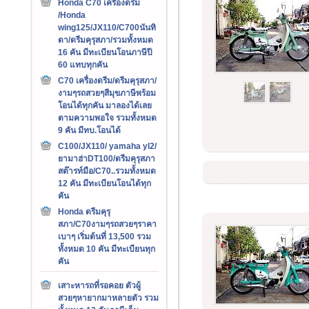
Honda C70 เครืองดรีม
/Honda
wing125/JX110/C700นันทิ
ดา/ดรีมคุรุสภา/รวมทั้งหมด
16 คัน มีทะเบียนโอนภาษีปี
60 แทบทุกคัน
C70 เครื่องดรีม/ดรีมคุรุสภา/
งามๆรถสวยๆสีมุขภาษีพร้อม
โอนได้ทุกคัน มาลองได้เลย
ตามความพอใจ รวมทั้งหมด
9 คัน มีทบ.โอนได้
C100/JX110/ yamaha yl2/
ยามาฮ่าDT100/ดรีมคุรุสภา
สต๊ารท์มือ/C70..รวมทั้งหมด
12 คัน มีทะเบียนโอนได้ทุก
คัน
Honda ดรีมคุรุ
สภา/C70งามๆรถสวยๆราคา
เบาๆ เริ่มต้นที่ 13,500 รวม
ทั้งหมด 10 คัน มีทะเบียนทุก
คัน
เสาะหารถที่รอคอย ตัวผู้
สวยๆหายากมาหลายตัว รวม