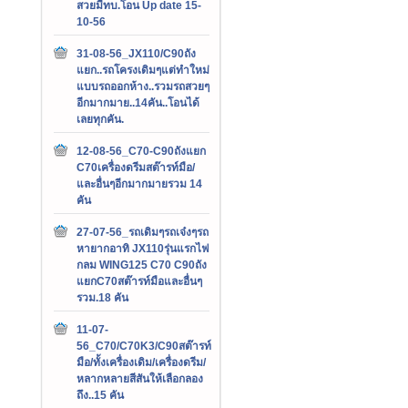
สวยมีทบ.โอน Up date 15-
10-56
31-08-56_JX110/C90ถัง
แยก..รถโครงเดิมๆแต่ทำใหม่
แบบรถออกห้าง..รวมรถสวยๆ
อีกมากมาย..14คัน..โอนได้
เลยทุกคัน.
12-08-56_C70-C90ถังแยก
C70เครื่องดรีมสต๊ารท์มือ/
และอื่นๆอีกมากมายรวม 14
คัน
27-07-56_รถเดิมๆรถเจ๋งๆรถ
หายากอาทิ JX110รุ่นแรกไฟ
กลม WING125 C70 C90ถัง
แยกC70สต๊ารท์มือและอื่นๆ
รวม.18 คัน
11-07-
56_C70/C70K3/C90สต๊ารท์
มือ/ทั้งเครื่องเดิม/เครื่องดรีม/
หลากหลายสีสันให้เลือกลอง
ถึง..15 คัน