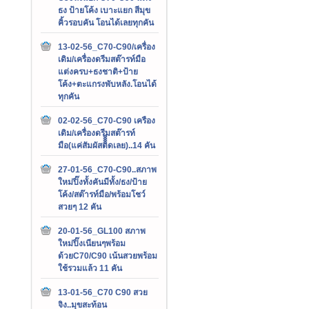
ธง ป้ายโค้ง เบาะแยก สีมุข
คิ้วรอบคัน โอนได้เลยทุกคัน
13-02-56_C70-C90/เครื่อง
เดิม/เครื่องดรีมสต๊ารท์มือ
แต่งครบ+ธงชาติ+ป้าย
โค้ง+ตะแกรงพับหลัง.โอนได้
ทุกคัน
02-02-56_C70-C90 เครือง
เดิม/เครื่องดรีมสต๊ารท์
มือ(แค่สัมผัสติิิิดเลย)..14 คัน
27-01-56_C70-C90..สภาพ
ใหม่ปิ๊งทั้งคันมีทั้ง/ธง/ป้าย
โค้ง/สต๊ารท์มือ/พร้อมโชว์
สวยๆ 12 คัน
20-01-56_GL100 สภาพ
ใหม่ปิ๊งเนียนๆพร้อม
ด้วยC70/C90 เน้นสวยพร้อม
ใช้รวมแล้ว 11 คัน
13-01-56_C70 C90 สวย
จิง..มุขสะท้อน