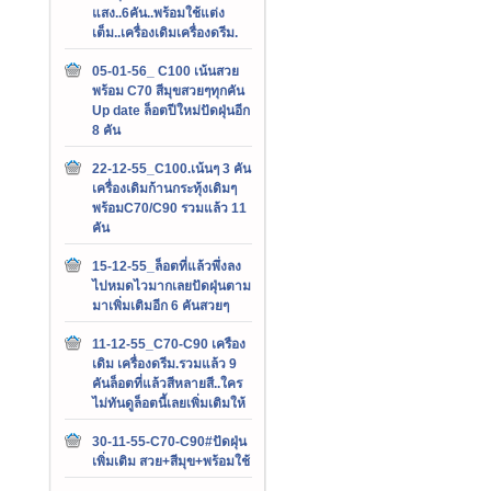
แสง..6คัน..พร้อมใช้แต่ง
เต็ม..เครื่องเดิมเครื่องดรีม.
05-01-56_ C100 เน้นสวย
พร้อม C70 สีมุขสวยๆทุกคัน
Up date ล็อตปีใหม่ปัดฝุ่นอีก
8 คัน
22-12-55_C100.เน้นๆ 3 คัน
เครื่องเดิมก้านกระทุ้งเดิมๆ
พร้อมC70/C90 รวมแล้ว 11
คัน
15-12-55_ล็อตที่แล้วพึ่งลง
ไปหมดไวมากเลยปัดฝุ่นตาม
มาเพิ่มเติมอีก 6 คันสวยๆ
11-12-55_C70-C90 เครือง
เดิม เครื่องดรีม.รวมแล้ว 9
คันล็อตที่แล้วสีหลายสี..ใคร
ไม่ทันดูล็อตนี้เลยเพิ่มเติมให้
30-11-55-C70-C90#ปัดฝุ่น
เพิ่มเติม สวย+สีมุข+พร้อมใช้