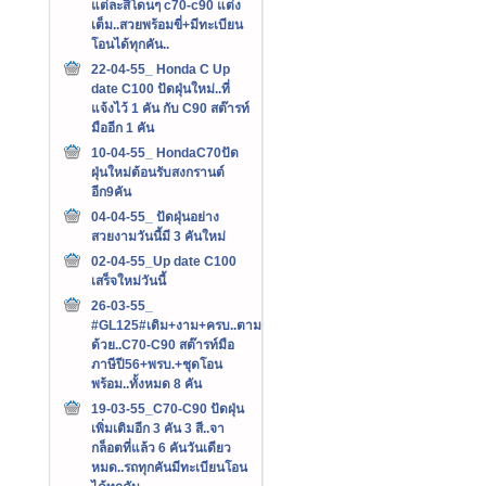
แต่ละสีโดนๆ c70-c90 แต่ง
เต็ม..สวยพร้อมขี่+มีทะเบียน
โอนได้ทุกคัน..
22-04-55_ Honda C Up
date C100 ปัดฝุ่นใหม่..ที่
แจ้งไว้ 1 คัน กับ C90 สต๊ารท์
มืออีก 1 คัน
10-04-55_ HondaC70ปัด
ฝุ่นใหม่ต้อนรับสงกรานต์
อีก9คัน
04-04-55_ ปัดฝุ่นอย่าง
สวยงามวันนี้มี 3 คันใหม่
02-04-55_Up date C100
เสร็จใหม่วันนี้
26-03-55_
#GL125#เดิม+งาม+ครบ..ตาม
ด้วย..C70-C90 สต๊ารท์มือ
ภาษีปี56+พรบ.+ชุดโอน
พร้อม..ทั้งหมด 8 คัน
19-03-55_C70-C90 ปัดฝุ่น
เพิ่มเติมอีก 3 คัน 3 สี..จา
กล็อตที่แล้ว 6 คันวันเดียว
หมด..รถทุกคันมีทะเบียนโอน