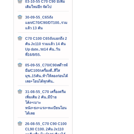
03-10-55 C70 C90 มีเพิ่ม
เติมใหม่อีก จัดไป
30-09-55_C65ถัง
แยก/C70/C90/DT100..รวม
แล้ว 13 คัน
C70 C100 C65ถังแยกถึง 2
คัน Jx110 รวมแล้ว 14 คัน
Up date..รถ14 คัน..วัน
ที่16/9/55.
05-09-55_C70/C90สต๊ารท์
มือ/C100/เครื่องดี..สีใส
มุข..15คัน..ท้าให้ลองก่อนได้
เลย+โอนได้ทุกคัน..
31-08-55_C70 เครื่องดรีม
เพิ่มเติม 2 คัน..มีป้าย
โค้ง+เบาะ
หนัง+ธง+แรง+ทะเบียนโอน
ได้เลย
26-08-55_C70 C90 C100
CL90 C100. 2คัน Jx110