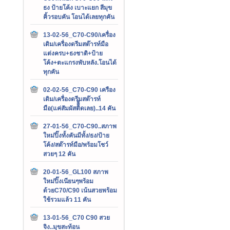
ธง ป้ายโค้ง เบาะแยก สีมุข
คิ้วรอบคัน โอนได้เลยทุกคัน
13-02-56_C70-C90/เครื่อง
เดิม/เครื่องดรีมสต๊ารท์มือ
แต่งครบ+ธงชาติ+ป้าย
โค้ง+ตะแกรงพับหลัง.โอนได้
ทุกคัน
02-02-56_C70-C90 เครือง
เดิม/เครื่องดรีมสต๊ารท์
มือ(แค่สัมผัสติิิิดเลย)..14 คัน
27-01-56_C70-C90..สภาพ
ใหม่ปิ๊งทั้งคันมีทั้ง/ธง/ป้าย
โค้ง/สต๊ารท์มือ/พร้อมโชว์
สวยๆ 12 คัน
20-01-56_GL100 สภาพ
ใหม่ปิ๊งเนียนๆพร้อม
ด้วยC70/C90 เน้นสวยพร้อม
ใช้รวมแล้ว 11 คัน
13-01-56_C70 C90 สวย
จิง..มุขสะท้อน