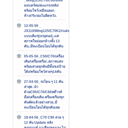
_Wing125/C70/C90/มีทั้ง/
ธง/แตร์ลม/ตะแกรงหลัง/
พร้อมโชว์เหมือนออก
ห้าง#รับรองไม่ผิดหวัง.
12-05-56 _
JX110/Wing125/C70K2#แต่ง
แบบเดิมๆ(original)..แต่
สภาพใหม่ออกห้างทั้ง 13
คัน..มีทะเบียนโอนได้ทุกคัน
05-05-56_C50/C70/เครื่อง
เดิม/เครื่องดรีม/..สภาพแต่ง
พร้อมสวยทุกคันมีทั้ง/ธง/ป้าย
โค้ง/พร้อมโชว์สวยๆ14คัน
27-04-56_รถโดน ๆ 11 คัน
ล่าสุด .นำ
ด้วยC95/C70/C90สต๊ารท์
มือ/เครื่องเดิม-ครืองดรีม/ทุก
คันคัดแล้วอย่างสวย..มี
ทะเบียนโอนได้ทุกคันเลย
18-04-56_C70 C90 สวย ๆ
12 คัน Update หลัง
สงกรานต์.มาเลือกลองเอง ไม่