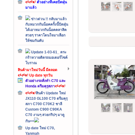
ตัวอย่างที่เคยปัดฝุ่น
มาแล้ว
ข่าวด่วน !! กลับมาแล้ว
กับหมวกกันน็อคครั้งนี้ปัดฝุ่น
ได้เอาหมวกกันน็อคคลาสิค
สวยๆ ราคาโดนใจมาเลือก
ให้ชมกันคับ
Update 1-03-61_ ตระ
กร้าหวายติดรถมอเตอร์ไซค์
โบราณ
สินค้ามาใหม่วันนี้ มีตลอด
Up date ทุกวัน
ตัวอย่างรถสั่งทำ C70 และ
Honda ดรีมคุรุสภา
สินค้า Update ใหม่
JX110 GL100 C70 ดรีมคุรุ
สภา C700 C70K2 ชาลี
Custom C900 C90KA
C70 งามๆ สวยกริปๆ มาดู
กัน<>
Up date ใหม่ C70,
Yanmah