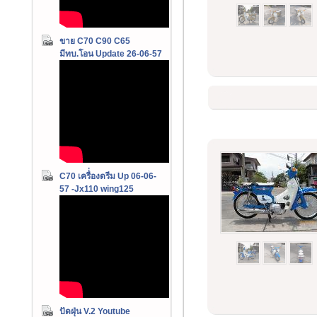
ขาย C70 C90 C65
มีทบ.โอน Update 26-06-57
C70 เครื่่องดรีม Up 06-06-
57 -Jx110 wing125
ปัดฝุ่น V.2 Youtube