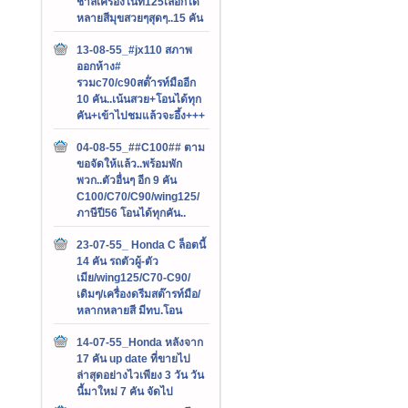
ชาลีเครื่องไนท์125เลือกได้
หลายสีมุขสวยๆสุดๆ..15 คัน
13-08-55_#jx110 สภาพ
ออกห้าง#
รวมc70/c90สต๊่ารท์มืออีก
10 คัน..เน้นสวย+โอนได้ทุก
คัน+เข้าไปชมแล้วจะอึ้ง+++
04-08-55_##C100## ตาม
ขอจัดให้แล้ว..พร้อมพัก
พวก..ตัวอื่นๆ อีก 9 คัน
C100/C70/C90/wing125/
ภาษีปี56 โอนได้ทุกคัน..
23-07-55_ Honda C ล็อตนี้
14 คัน รถตัวผู้-ตัว
เมีย/wing125/C70-C90/
เดิมๆ/เครื่องดรีมสต๊ารท์มือ/
หลากหลายสี มีทบ.โอน
14-07-55_Honda หลังจาก
17 คัน up date ที่ขายไป
ล่าสุดอย่างไวเพียง 3 วัน วัน
นี้มาใหม่ 7 คัน จัดไป