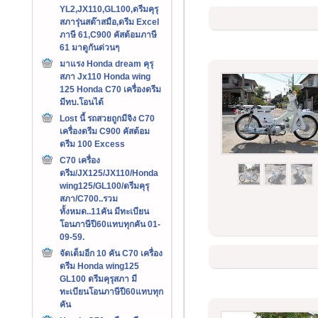
YL2,JX110,GL100,ดรีมคุรุ
สภารุ่นสต๊าสมือ,ดรีม Excel
ภาษี 61,C900 คัสต้อมภาษี
61 มาดูกันด่วนๆ
มาแรง Honda dream คุรุ
สภา Jx110 Honda wing
125 Honda C70 เครื่องดรีม
มีทบ.โอนได้
Lost นี้ รถสวยถูกมีจิง C70
เครื่องดรีม C900 คัสต้อม
ดรีม 100 Excess
C70 เครื่อง
ดรีม/JX125/JX110/Honda
wing125/GL100/ดรีมคุรุ
สภา/C700..รวม
ทั้งหมด..11คัน มีทะเบียน
โอนภาษีปี60แทบทุกคัน 01-
09-59.
จัดเต็มอีก 10 คัน C70 เครื่อง
ดรีม Honda wing125
GL100 ดรีมคุรุสภา มี
ทะเบียนโอนภาษีปี60แทบทุก
คัน