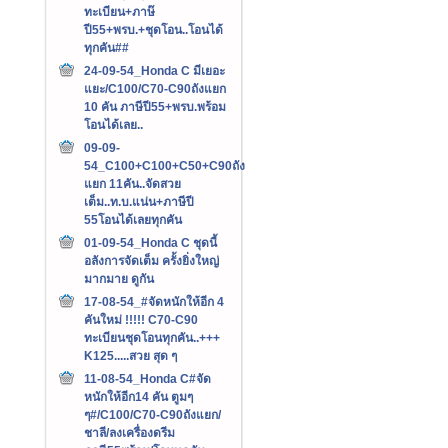
ทะเบียน+ภาษ๊
ปี55+พรบ.+ชุดโอน..โอนได้
ทุกคัน##
24-09-54_Honda C มีเยอะ
แยะ/C100/C70-C90ถังแยก
10 คัน ภาษีปี55+พรบ.พร้อม
โอนได้เลย..
09-09-
54_C100+C100+C50+C90ถัง
แยก 11คัน..จัดสวย
เต็ม..ท.บ.แน่น+ภาษีปี
55โอนได้เลยทุกคัน
01-09-54_Honda C ชุดนี้
อลังการจัดเต็ม ครั้งยิ่งใหญ่
มากมาย ดูกัน
17-08-54_#จัดหนักให้อีก 4
คันใหม่ !!!!! C70-C90
ทะเบียนชุดโอนทุกคัน..+++‏
K125.....สวย สุด ๆ
11-08-54_Honda C#จัด
หนักให้อีก14 คัน ตูมๆ
ๆ#/C100/C70-C90ถังแยก/
ชาลี/ลงเครื่องดรีม