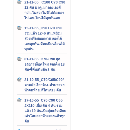
21-11-55_ C100 C70 C90
12 คัน มาดู..มาลองเองดี
กว่า..ไม่สวยไม่ดีไม่ต้องเอา
ไปเลย..โอนได้ทุกคันเลย
15-11-55_C50 C70 C90
รวมแล้ว 12+6 คัน..พร้อม
สวยพร้อมออกงาน ลองได้
เลยทุกคัน..มีทะเบียนโอนได้
ทุกคัน
01-11-55_C70-C90 สุด
อลังการล็อตใหม่ จัดเต็ม 18
คัน+เื่พิ่มเติมอีก 3 คัน
21-10-55_C70/C65/C90/
ตามคำเรียกร้อง..ทำมาสวย
หัวจดท้าย..สีโดนๆ13 คัน
17-10-55_C70 C90 C65
JX110 เพิ่มเติม 4 คัน รวม
แล้ว 19 คัน..ปัดฝุ่นแล้วเทียบ
เท่าใหม่ออกห้างสวยแล้วทุก
คัน