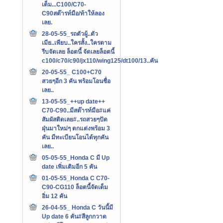
เต็ม...C100/C70-
C90สต๊ารท์มือ/ท้าให้ลอง
เลย.
28-05-55_รถตัวผู้..ตัว
เมีย..เพียบ..ใครสั้ง..ใครตาม
รีบจัดเลย ล็อตนี้ จัดเลยล็อตนี้
c100/c70/c90/jx110/wing125/dt100/13..คัน
20-05-55_ C100+C70
สวยๆอีก 3 คัน พร้อมโอนชื่อ
เลย..
13-05-55_++up date++
C70-C90..มีสต๊ารท์มือ#แค่
สัมผัสติดเลย#..รถสวยๆปัด
ฝุ่นมาใหม่ๆ ตกแต่งพร้อม 3
คัน มีทะเบียนโอนได้ทุกคัน
เลย..
05-05-55_Honda C มี Up
date เพิ่มเติมอีก 5 คัน
01-05-55_Honda C C70-
C90-CG110 ล็อตนี้จัดเต็ม
อิ่ม 12 คัน
26-04-55_ Honda C วันนี้มี
Up date 6 คัน#สีลูกกวาด