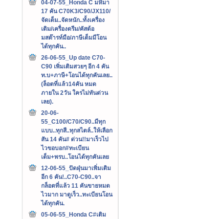
04-07-55_Honda C มหึมา
17 คัน C70K3/C90/JX110/
จัดเต็ม..จัดหนัก..ทั้งเครื่อง
เดิม/เครื่องดรีม/คัสต้อ
มสต๊ารท์มือ/ภาษีเต็มมีโอน
ได้ทุกคัน..
26-06-55_Up date C70-
C90 เพิ่มเติมสวยๆ อีก 4 คัน
ท.บ+ภาษี+โอนได้ทุกคันเลย..
(ล็อตที่แล้ว14คัน หมด
ภายใน 2วัน ใครไม่ทันด่วน
เลย).
20-06-
55_C100/C70/C90..มีทุก
แบบ..ทุกสี..ทุกสไตล์..ให้เลือก
สัน 14 คัน# ด่วน!!มาเร็วไป
ไวขอบอก#ทะเบียน
เต็ม+พรบ..โอนได้ทุกคันเลย
12-06-55_ปัดฝุ่นมาเพิ่มเติม
อีก 6 คัน!..C70-C90..จา
กล็อตที่แล้ว 11 คันขายหมด
ไวมาก มาดูเร็ว..ทะเบียนโอน
ได้ทุกคัน.
05-06-55_Honda C#เติม