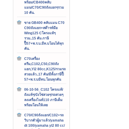
พร้อม/CB400คลับ
แมน/C70/C90ถังแยกๆรวม
10 คัน.
ขาย GB400 คลับแมน C70
C90ถังแยก+สต๊ารท์มือ
Wing125 Cโครงแท้ๆ
รวม..15 คัน ภาษี
ปีี57+พ.ร.บ.มีท.บโอนได้ทุก
คัน.
C70เครื่อง
ดรีม,C102,C50,C90ถัง
แยก,Yl2 80cc,K125/รวมรถ
สวยแล้ว..17 คัน/มีทั้งภาษีปีี
57+พ.ร.บมีทบ.โอนทุกคัน
06-10-56_C102 โครงแท้/
ถังแท้ๆ/บังโซ่สวยๆ/รถสวยๆ
ลงเครื่องไนท์110 ภาษีเต็ม
พร้อมโอนให้เลย
C70/C90ถังแยก/C102+รถ
วิบากตัวผู้มาแล้ว/yamaha
dt 100/yamaha yl2 80 cc/