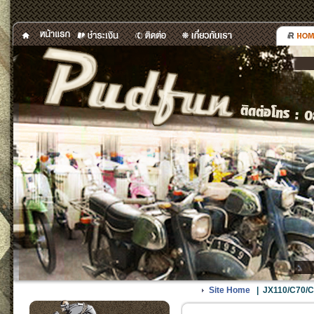
Site Home
|
JX110/C70/C90