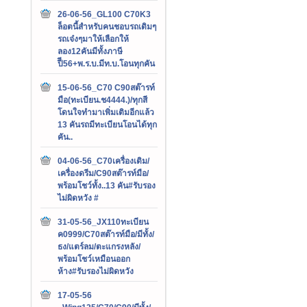
26-06-56_GL100 C70K3
ล็อตนี้สำหรับคนชอบรถเดิมๆ
รถเจ๋งๆมาให้เลือกให้
ลอง12คันมีทั้งภาษี
ปีี56+พ.ร.บ.มีท.บ.โอนทุกคัน
15-06-56_C70 C90สต๊ารท์
มือ(ทะเบียน.ช4444.)/ทุกสี
โดนใจทำมาเพิ่มเติมอีกแล้ว
13 คันรถมีทะเบียนโอนได้ทุก
คัน..
04-06-56_C70เครื่องเดิม/
เครื่องดรีม/C90สต๊ารท์มือ/
พร้อมโชว์ทั้ง..13 คัน#รับรอง
ไม่ผิดหวัง #
31-05-56_JX110ทะเบียน
ค0999/C70สต๊ารท์มือ/มีทั้ง/
ธง/แตร์ลม/ตะแกรงหลัง/
พร้อมโชว์เหมือนออก
ห้าง#รับรองไม่ผิดหวัง
17-05-56