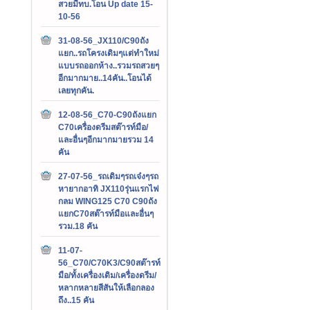
สวยมีทบ.โอน Up date 15-
10-56
31-08-56_JX110/C90ถัง
แยก..รถโครงเดิมๆแต่ทำใหม่
แบบรถออกห้าง..รวมรถสวยๆ
อีกมากมาย..14คัน..โอนได้
เลยทุกคัน.
12-08-56_C70-C90ถังแยก
C70เครื่องดรีมสต๊ารท์มือ/
และอื่นๆอีกมากมายรวม 14
คัน
27-07-56_รถเดิมๆรถเจ๋งๆรถ
หายากอาทิ JX110รุ่นแรกไฟ
กลม WING125 C70 C90ถัง
แยกC70สต๊ารท์มือและอื่นๆ
รวม.18 คัน
11-07-
56_C70/C70K3/C90สต๊ารท์
มือ/ทั้งเครื่องเดิม/เครื่องดรีม/
หลากหลายสีสันให้เลือกลอง
ถึง..15 คัน