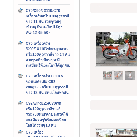
C70/C90/JX110/C70
เครื่องดรีม/ดรีม100คุรุสภาสี
ขาว 11 คัน สวยๆรถดีๆ
เนียนๆ มีท.บ+โอนได้ทุก
คัน<12-05-58>
C70 เครื่องดรีม
/C90/JX110ไฟกลมรุ่นแรก/
ดรีม100คุรุสภาสีขาว 14 คัน
สวยๆรถดีๆเนียนๆ รถมี
ทะเบียนให้และโอนได้ทุกคัน.
C70 เครื่องดรีม C90KA
ของแท้ดั่งเดิม C92
Wing125 ดรีม100คุรุสภาสี
ขาว 12 คัน มีทบ.โอนทุกคัน
C92/wing125/C70/รถ
ดรีม100คุรุสภาสีขาว/
รถC700นันทิดาประกวดได้
เลยเดิมสุดๆ/พร้อมทะเบียน
โอนได้รวมๆ 13 คัน
C70 เครื่อง