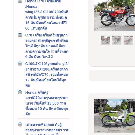
Honda C70 เครืองดรีม
/Honda
wing125/JX110/C700นันทิ
ดา/ดรีมคุรุสภา/รวมทั้งหมด
16 คัน มีทะเบียนโอนภาษีปี
60 แทบทุกคัน
C70 เครื่องดรีม/ดรีมคุรุสภา/
งามๆรถสวยๆสีมุขภาษีพร้อม
โอนได้ทุกคัน มาลองได้เลย
ตามความพอใจ รวมทั้งหมด
9 คัน มีทบ.โอนได้
C100/JX110/ yamaha yl2/
ยามาฮ่าDT100/ดรีมคุรุสภา
สต๊ารท์มือ/C70..รวมทั้งหมด
12 คัน มีทะเบียนโอนได้ทุก
คัน
Honda ดรีมคุรุ
สภา/C70งามๆรถสวยๆราคา
เบาๆ เริ่มต้นที่ 13,500 รวม
ทั้งหมด 10 คัน มีทะเบียนทุก
คัน
เสาะหารถที่รอคอย ตัวผู้
สวยๆหายากมาหลายตัว รวม