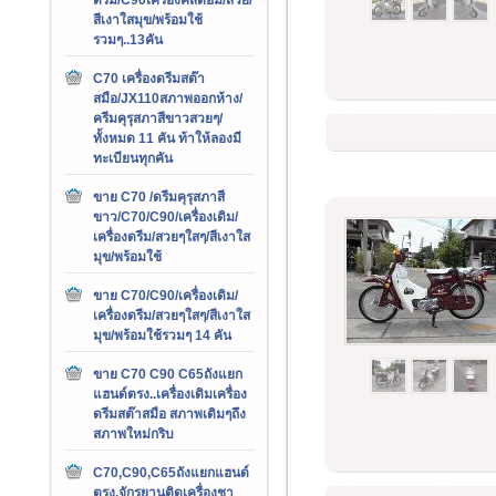
สีเงาใสมุข/พร้อมใช้
รวมๆ..13คัน
C70 เครื่องดรีมสต๊า
สมือ/JX110สภาพออกห้าง/
ครีมคุรุสภาสีขาวสวยๆ/
ทั้งหมด 11 คัน ท้าให้ลองมี
ทะเบียนทุกคัน
ขาย C70 /ดรีมคุรุสภาสี
ขาว/C70/C90/เครื่องเดิม/
เครื่องดรีม/สวยๆใสๆ/สีเงาใส
มุข/พร้อมใช้
ขาย C70/C90/เครื่องเดิม/
เครื่องดรีม/สวยๆใสๆ/สีเงาใส
มุข/พร้อมใช้รวมๆ 14 คัน
ขาย C70 C90 C65ถังแยก
แฮนด์ตรง..เครื่องเดิมเครื่อง
ดรีมสต๊าสมือ สภาพเดิมๆถึง
สภาพใหม่กริบ
C70,C90,C65ถังแยกแฮนด์
ตรง,จักรยานติดเครื่องชา