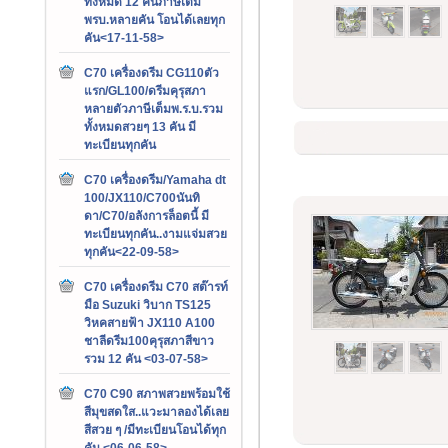
ทั้งหมด 12 คันภาษีเต็ม
พรบ.หลายคัน โอนได้เลยทุก
คัน<17-11-58>
C70 เครื่องดรีม CG110ตัว
แรก/GL100/ดรีมคุรุสภา
หลายตัวภาษีเต็มพ.ร.บ.รวม
ทั้งหมดสวยๆ 13 คัน มี
ทะเบียนทุกคัน
C70 เครื่องดรีม/Yamaha dt
100/JX110/C700นันทิ
ดา/C70/อลังการล็อตนี้ มี
ทะเบียนทุกคัน..งามแจ่มสวย
ทุกคัน<22-09-58>
C70 เครื่องดรีม C70 สต๊ารท์
มือ Suzuki วิบาก TS125
วิหคสายฟ้า JX110 A100
ชาลีดรีม100คุรุสภาสีขาว
รวม 12 คัน <03-07-58>
C70 C90 สภาพสวยพร้อมใช้
สีมุขสดใส..แวะมาลองได้เลย
สีสวย ๆ /มีทะเบียนโอนได้ทุก
คัน <06-06-58>