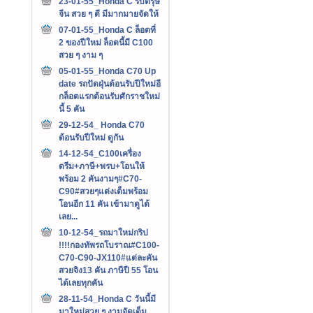
23-01-55_Honda C รับตรุษ
จีน สวย ๆ ดี มีมากมายจัดให้
07-01-55_Honda C ล็อตที่
2 ของปีใหม่ ล็อตนี้มี C100
สวย ๆ งาม ๆ
05-01-55_Honda C70 Up
date รถปัดฝุ่นต้อนรับปีใหม่อี
กล็อตแรกต้อนรับศักราชใหม่
นี้ 5 คัน
29-12-54_ Honda C70
ต้อนรับปีใหม่ ดูกัน
14-12-54_C100เครื่อง
ดรีม+ภาษี+พรบ+โอนให้
พร้อม 2 คันงามๆ#C70-
C90#สวยๆแต่งเต็มพร้อม
โอนอีก 11 คัน เข้ามาดูได้
เลย...
10-12-54_รถมาใหม่กริป
!!!!กองทัพรถโบราณ#C100-
C70-C90-JX110#แต่ละคัน
สวยจิง13 คัน ภาษีปี 55 โอน
ได้เลยทุกคัน
28-11-54_Honda C วันนี้มี
มาใหม่สวย ๆ งามจัดเต็ม