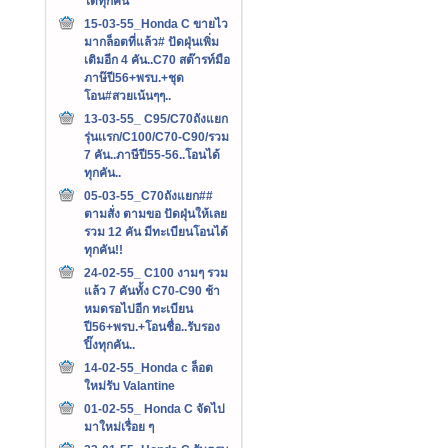
ได้ทุกคัน
15-03-55_Honda C ขายไว
มากล็อตที่แล้ว# ปัดฝุ่นเพิ่ม
เติมอีก 4 คัน..C70 สต๊ารท์มือ
ภาษ๊ปี56+พรบ.+ชุด
โอน#สวยเน้นๆๆ..
13-03-55_ C95/C70ถังแยก
รุ่นเเรก/C100/C70-C90/รวม
7 คัน..ภาษีปี55-56..โอนได้
ทุกคัน..
05-03-55_C70ถังแยก##
ตามสั่ง ตามขอ ปัดฝุ่นให้เลย
รวม 12 คัน มีทะเบียนโอนได้
ทุกคัน!!
24-02-55_ C100 งามๆ รวม
แล้ว 7 คันทั้ง C70-C90 ช้า
หมดรอไปอีก ทะเบียน
ปี56+พรบ.+โอนชื่อ..รับรอง
ปิ๊งทุกคัน..
14-02-55_Honda c ล็อต
ใหม่รับ Valantine
01-02-55_ Honda C จัดไป
มาใหม่เรื่อย ๆ