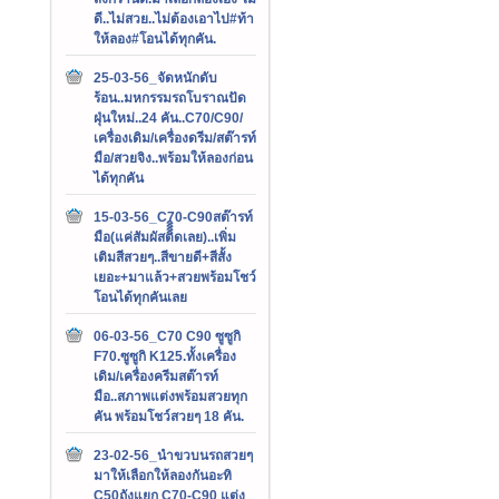
ดี..ไม่สวย..ไม่ต้องเอาไป#ท้า
ให้ลอง#โอนได้ทุกคัน.
25-03-56_จัดหนักดับ
ร้อน..มหกรรมรถโบราณปัด
ฝุ่นใหม่..24 คัน..C70/C90/
เครื่องเดิม/เครื่องดรีม/สต๊ารท์
มือ/สวยจิง..พร้อมให้ลองก่อน
ได้ทุกคัน
15-03-56_C70-C90สต๊ารท์
มือ(แค่สัมผัสติิิิดเลย)..เพิ่ม
เติมสีสวยๆ..สีขายดี+สีสั้ง
เยอะ+มาแล้ว+สวยพร้อมโชว์
โอนได้ทุกคันเลย
06-03-56_C70 C90 ซูซูกิ
F70.ซูซูกิ K125.ทั้งเครื่อง
เดิม/เครื่องครีมสต๊ารท์
มือ..สภาพแต่งพร้อมสวยทุก
คัน พร้อมโชว์สวยๆ 18 คัน.
23-02-56_นำขวบนรถสวยๆ
มาให้เลือกให้ลองกันอะทิ
C50ถังแยก C70-C90 แต่ง