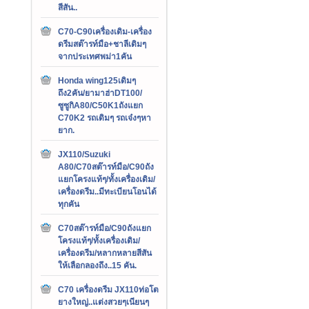
สีสัน..
C70-C90เครื่องเดิม-เครื่อง
ดรีมสต๊ารท์มือ+ชาลีเดิมๆ
จากประเทศพม่า1คัน
Honda wing125เดิมๆ
ถึง2คัน/ยามาฮ่าDT100/
ซูซูกิA80/C50K1ถังแยก
C70K2 รถเดิมๆ รถเจ๋งๆหา
ยาก.
JX110/Suzuki
A80/C70สต๊ารท์มือ/C90ถัง
แยกโครงแท้ๆ/ทั้งเครื่องเดิม/
เครื่องดรีม..มีทะเบียนโอนได้
ทุกคัน
C70สต๊ารท์มือ/C90ถังแยก
โครงแท้ๆ/ทั้งเครื่องเดิม/
เครื่องดรีม/หลากหลายสีสัน
ให้เลือกลองถึง..15 คัน.
C70 เครื่องดรีม JX110ท่อโต
ยางใหญ่..แต่งสวยๆเนียนๆ