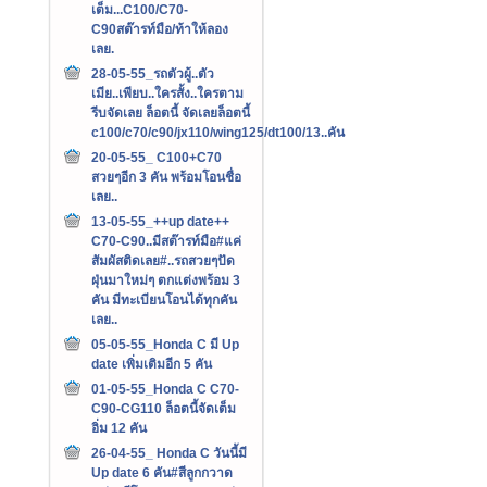
เต็ม...C100/C70-
C90สต๊ารท์มือ/ท้าให้ลอง
เลย.
28-05-55_รถตัวผู้..ตัว
เมีย..เพียบ..ใครสั้ง..ใครตาม
รีบจัดเลย ล็อตนี้ จัดเลยล็อตนี้
c100/c70/c90/jx110/wing125/dt100/13..คัน
20-05-55_ C100+C70
สวยๆอีก 3 คัน พร้อมโอนชื่อ
เลย..
13-05-55_++up date++
C70-C90..มีสต๊ารท์มือ#แค่
สัมผัสติดเลย#..รถสวยๆปัด
ฝุ่นมาใหม่ๆ ตกแต่งพร้อม 3
คัน มีทะเบียนโอนได้ทุกคัน
เลย..
05-05-55_Honda C มี Up
date เพิ่มเติมอีก 5 คัน
01-05-55_Honda C C70-
C90-CG110 ล็อตนี้จัดเต็ม
อิ่ม 12 คัน
26-04-55_ Honda C วันนี้มี
Up date 6 คัน#สีลูกกวาด