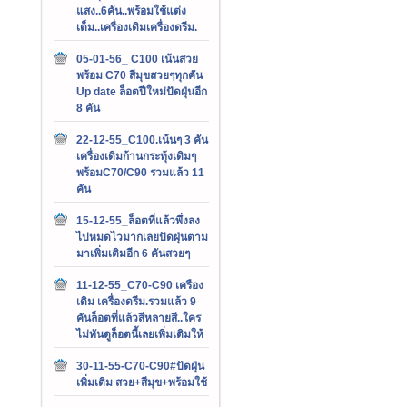
แสง..6คัน..พร้อมใช้แต่ง
เต็ม..เครื่องเดิมเครื่องดรีม.
05-01-56_ C100 เน้นสวย
พร้อม C70 สีมุขสวยๆทุกคัน
Up date ล็อตปีใหม่ปัดฝุ่นอีก
8 คัน
22-12-55_C100.เน้นๆ 3 คัน
เครื่องเดิมก้านกระทุ้งเดิมๆ
พร้อมC70/C90 รวมแล้ว 11
คัน
15-12-55_ล็อตที่แล้วพึ่งลง
ไปหมดไวมากเลยปัดฝุ่นตาม
มาเพิ่มเติมอีก 6 คันสวยๆ
11-12-55_C70-C90 เครือง
เดิม เครื่องดรีม.รวมแล้ว 9
คันล็อตที่แล้วสีหลายสี..ใคร
ไม่ทันดูล็อตนี้เลยเพิ่มเติมให้
30-11-55-C70-C90#ปัดฝุ่น
เพิ่มเติม สวย+สีมุข+พร้อมใช้