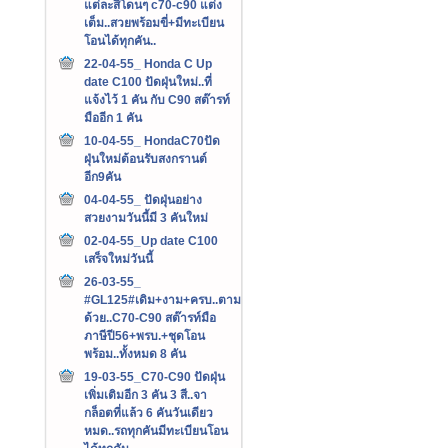
แต่ละสีโดนๆ c70-c90 แต่ง
เต็ม..สวยพร้อมขี่+มีทะเบียน
โอนได้ทุกคัน..
22-04-55_ Honda C Up
date C100 ปัดฝุ่นใหม่..ที่
แจ้งไว้ 1 คัน กับ C90 สต๊ารท์
มืออีก 1 คัน
10-04-55_ HondaC70ปัด
ฝุ่นใหม่ต้อนรับสงกรานต์
อีก9คัน
04-04-55_ ปัดฝุ่นอย่าง
สวยงามวันนี้มี 3 คันใหม่
02-04-55_Up date C100
เสร็จใหม่วันนี้
26-03-55_
#GL125#เดิม+งาม+ครบ..ตาม
ด้วย..C70-C90 สต๊ารท์มือ
ภาษีปี56+พรบ.+ชุดโอน
พร้อม..ทั้งหมด 8 คัน
19-03-55_C70-C90 ปัดฝุ่น
เพิ่มเติมอีก 3 คัน 3 สี..จา
กล็อตที่แล้ว 6 คันวันเดียว
หมด..รถทุกคันมีทะเบียนโอน