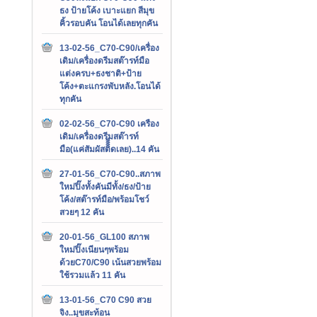
ธง ป้ายโค้ง เบาะแยก สีมุข
คิ้วรอบคัน โอนได้เลยทุกคัน
13-02-56_C70-C90/เครื่อง
เดิม/เครื่องดรีมสต๊ารท์มือ
แต่งครบ+ธงชาติ+ป้าย
โค้ง+ตะแกรงพับหลัง.โอนได้
ทุกคัน
02-02-56_C70-C90 เครือง
เดิม/เครื่องดรีมสต๊ารท์
มือ(แค่สัมผัสติิิิดเลย)..14 คัน
27-01-56_C70-C90..สภาพ
ใหม่ปิ๊งทั้งคันมีทั้ง/ธง/ป้าย
โค้ง/สต๊ารท์มือ/พร้อมโชว์
สวยๆ 12 คัน
20-01-56_GL100 สภาพ
ใหม่ปิ๊งเนียนๆพร้อม
ด้วยC70/C90 เน้นสวยพร้อม
ใช้รวมแล้ว 11 คัน
13-01-56_C70 C90 สวย
จิง..มุขสะท้อน