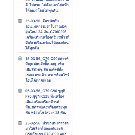
ดี..ไม่สวย..ไม่ต้องเอาไป#ท้า
ให้ลอง#โอนได้ทุกคัน.
25-03-56_จัดหนักดับ
ร้อน..มหกรรมรถโบราณปัด
ฝุ่นใหม่..24 คัน..C70/C90/
เครื่องเดิม/เครื่องดรีม/สต๊ารท์
มือ/สวยจิง..พร้อมให้ลองก่อน
ได้ทุกคัน
15-03-56_C70-C90สต๊ารท์
มือ(แค่สัมผัสติิิิดเลย)..เพิ่ม
เติมสีสวยๆ..สีขายดี+สีสั้ง
เยอะ+มาแล้ว+สวยพร้อมโชว์
โอนได้ทุกคันเลย
06-03-56_C70 C90 ซูซูกิ
F70.ซูซูกิ K125.ทั้งเครื่อง
เดิม/เครื่องครีมสต๊ารท์
มือ..สภาพแต่งพร้อมสวยทุก
คัน พร้อมโชว์สวยๆ 18 คัน.
23-02-56_นำขวบนรถสวยๆ
มาให้เลือกให้ลองกันอะทิ
C50ถังแยก C70-C90 แต่ง