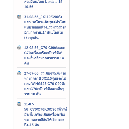
สวยมีทบ.โอน Up date 15-
10-56
31-08-56_JX110/C90ถัง
แยก..รถโครงเดิมๆแต่ทำใหม่
แบบรถออกห้าง..รวมรถสวยๆ
อีกมากมาย..14คัน..โอนได้
เลยทุกคัน.
12-08-56_C70-C90ถังแยก
C70เครื่องดรีมสต๊ารท์มือ/
และอื่นๆอีกมากมายรวม 14
คัน
27-07-56_รถเดิมๆรถเจ๋งๆรถ
หายากอาทิ JX110รุ่นแรกไฟ
กลม WING125 C70 C90ถัง
แยกC70สต๊ารท์มือและอื่นๆ
รวม.18 คัน
11-07-
56_C70/C70K3/C90สต๊ารท์
มือ/ทั้งเครื่องเดิม/เครื่องดรีม/
หลากหลายสีสันให้เลือกลอง
ถึง..15 คัน