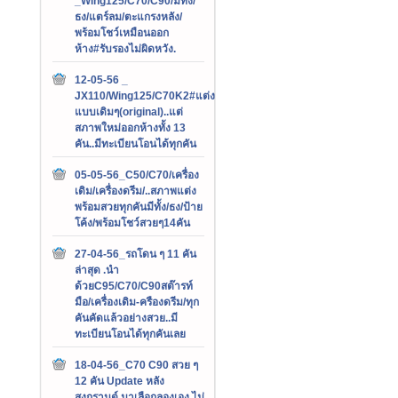
_Wing125/C70/C90/มีทั้ง/
ธง/แตร์ลม/ตะแกรงหลัง/
พร้อมโชว์เหมือนออก
ห้าง#รับรองไม่ผิดหวัง.
12-05-56 _
JX110/Wing125/C70K2#แต่ง
แบบเดิมๆ(original)..แต่
สภาพใหม่ออกห้างทั้ง 13
คัน..มีทะเบียนโอนได้ทุกคัน
05-05-56_C50/C70/เครื่อง
เดิม/เครื่องดรีม/..สภาพแต่ง
พร้อมสวยทุกคันมีทั้ง/ธง/ป้าย
โค้ง/พร้อมโชว์สวยๆ14คัน
27-04-56_รถโดน ๆ 11 คัน
ล่าสุด .นำ
ด้วยC95/C70/C90สต๊ารท์
มือ/เครื่องเดิม-ครืองดรีม/ทุก
คันคัดแล้วอย่างสวย..มี
ทะเบียนโอนได้ทุกคันเลย
18-04-56_C70 C90 สวย ๆ
12 คัน Update หลัง
สงกรานต์.มาเลือกลองเอง ไม่