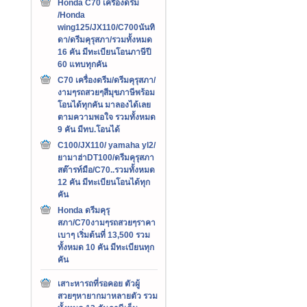
Honda C70 เครืองดรีม
/Honda
wing125/JX110/C700นันทิ
ดา/ดรีมคุรุสภา/รวมทั้งหมด
16 คัน มีทะเบียนโอนภาษีปี
60 แทบทุกคัน
C70 เครื่องดรีม/ดรีมคุรุสภา/
งามๆรถสวยๆสีมุขภาษีพร้อม
โอนได้ทุกคัน มาลองได้เลย
ตามความพอใจ รวมทั้งหมด
9 คัน มีทบ.โอนได้
C100/JX110/ yamaha yl2/
ยามาฮ่าDT100/ดรีมคุรุสภา
สต๊ารท์มือ/C70..รวมทั้งหมด
12 คัน มีทะเบียนโอนได้ทุก
คัน
Honda ดรีมคุรุ
สภา/C70งามๆรถสวยๆราคา
เบาๆ เริ่มต้นที่ 13,500 รวม
ทั้งหมด 10 คัน มีทะเบียนทุก
คัน
เสาะหารถที่รอคอย ตัวผู้
สวยๆหายากมาหลายตัว รวม