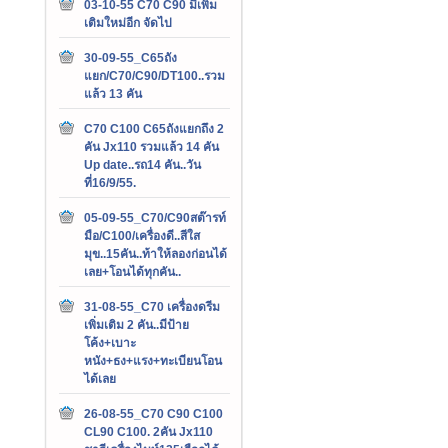
03-10-55 C70 C90 มีเพิ่ม
เติมใหม่อีก จัดไป
30-09-55_C65ถัง
แยก/C70/C90/DT100..รวม
แล้ว 13 คัน
C70 C100 C65ถังแยกถึง 2
คัน Jx110 รวมแล้ว 14 คัน
Up date..รถ14 คัน..วัน
ที่16/9/55.
05-09-55_C70/C90สต๊ารท์
มือ/C100/เครื่องดี..สีใส
มุข..15คัน..ท้าให้ลองก่อนได้
เลย+โอนได้ทุกคัน..
31-08-55_C70 เครื่องดรีม
เพิ่มเติม 2 คัน..มีป้าย
โค้ง+เบาะ
หนัง+ธง+แรง+ทะเบียนโอน
ได้เลย
26-08-55_C70 C90 C100
CL90 C100. 2คัน Jx110