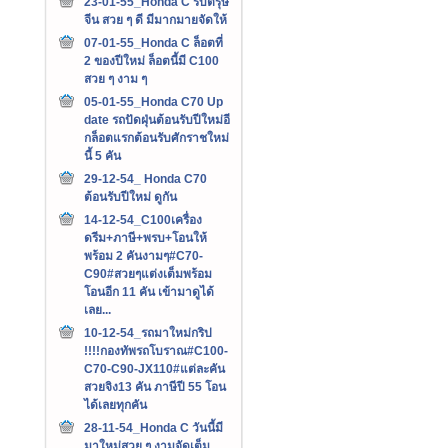
23-01-55_Honda C รับตรุษ
จีน สวย ๆ ดี มีมากมายจัดให้
07-01-55_Honda C ล็อตที่
2 ของปีใหม่ ล็อตนี้มี C100
สวย ๆ งาม ๆ
05-01-55_Honda C70 Up
date รถปัดฝุ่นต้อนรับปีใหม่อี
กล็อตแรกต้อนรับศักราชใหม่
นี้ 5 คัน
29-12-54_ Honda C70
ต้อนรับปีใหม่ ดูกัน
14-12-54_C100เครื่อง
ดรีม+ภาษี+พรบ+โอนให้
พร้อม 2 คันงามๆ#C70-
C90#สวยๆแต่งเต็มพร้อม
โอนอีก 11 คัน เข้ามาดูได้
เลย...
10-12-54_รถมาใหม่กริป
!!!!กองทัพรถโบราณ#C100-
C70-C90-JX110#แต่ละคัน
สวยจิง13 คัน ภาษีปี 55 โอน
ได้เลยทุกคัน
28-11-54_Honda C วันนี้มี
มาใหม่สวย ๆ งามจัดเต็ม