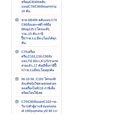
พร้อม/CB400คลับ
แมน/C70/C90ถังแยกๆรวม
10 คัน.
ขาย GB400 คลับแมน C70
C90ถังแยก+สต๊ารท์มือ
Wing125 Cโครงแท้ๆ
รวม..15 คัน ภาษี
ปีี57+พ.ร.บ.มีท.บโอนได้ทุก
คัน.
C70เครื่อง
ดรีม,C102,C50,C90ถัง
แยก,Yl2 80cc,K125/รวมรถ
สวยแล้ว..17 คัน/มีทั้งภาษีปีี
57+พ.ร.บมีทบ.โอนทุกคัน
06-10-56_C102 โครงแท้/
ถังแท้ๆ/บังโซ่สวยๆ/รถสวยๆ
ลงเครื่องไนท์110 ภาษีเต็ม
พร้อมโอนให้เลย
C70/C90ถังแยก/C102+รถ
วิบากตัวผู้มาแล้ว/yamaha
dt 100/yamaha yl2 80 cc/