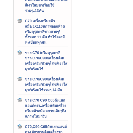
สีเงาใสมุข/พร้อมใช้
รวมๆ..13คัน
C70 เครื่องดรีมสต๊า
สมือ/JX110สภาพออกห้าง/
ครีมคุรุสภาสีขาวสวยๆ/
ทั้งหมด 11 คัน ท้าให้ลองมี
ทะเบียนทุกคัน
ขาย C70 /ดรีมคุรุสภาสี
ขาว/C70/C90/เครื่องเดิม/
เครื่องดรีม/สวยๆใสๆ/สีเงาใส
มุข/พร้อมใช้
ขาย C70/C90/เครื่องเดิม/
เครื่องดรีม/สวยๆใสๆ/สีเงาใส
มุข/พร้อมใช้รวมๆ 14 คัน
ขาย C70 C90 C65ถังแยก
แฮนด์ตรง..เครื่องเดิมเครื่อง
ดรีมสต๊าสมือ สภาพเดิมๆถึง
สภาพใหม่กริบ
C70,C90,C65ถังแยกแฮนด์
ตรง,จักรยานติดเครื่องชา