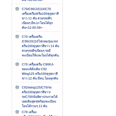
C70/C90/JX110/C70
เครื่องดรีม/ดรีม100คุรุสภาสี
ขาว 11 คัน สวยๆรถดีๆ
เนียนๆ มีท.บ+โอนได้ทุก
คัน<12-05-58>
C70 เครื่องดรีม
/C90/JX110ไฟกลมรุ่นแรก/
ดรีม100คุรุสภาสีขาว 14 คัน
สวยๆรถดีๆเนียนๆ รถมี
ทะเบียนให้และโอนได้ทุกคัน.
C70 เครื่องดรีม C90KA
ของแท้ดั่งเดิม C92
Wing125 ดรีม100คุรุสภาสี
ขาว 12 คัน มีทบ.โอนทุกคัน
C92/wing125/C70/รถ
ดรีม100คุรุสภาสีขาว/
รถC700นันทิดาประกวดได้
เลยเดิมสุดๆ/พร้อมทะเบียน
โอนได้รวมๆ 13 คัน
C70 เครื่อง