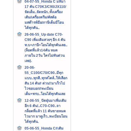
04-07-55_Honda C มหึมา
17 คัน C70K3/C90/JX110/
จัดเต็ม..จัดหนัก..ทั้งเครื่อง
เดิม/เครื่องดรีม/คัสต้อ
มสต๊ารท์มือ/ภาษีเต็มมีโอน
ได้ทุกคัน..
26-06-55_Up date C70-
C90 เพิ่มเติมสวยๆ อีก 4 คัน
ท.บ+ภาษี+โอนได้ทุกคันเลย..
(ล็อตที่แล้ว14คัน หมด
ภายใน 2วัน ใครไม่ทันด่วน
เลย).
20-06-
55_C100/C70/C90..มีทุก
แบบ..ทุกสี..ทุกสไตล์..ให้เลือก
สัน 14 คัน# ด่วน!!มาเร็วไป
ไวขอบอก#ทะเบียน
เต็ม+พรบ..โอนได้ทุกคันเลย
12-06-55_ปัดฝุ่นมาเพิ่มเติม
อีก 6 คัน!..C70-C90..จา
กล็อตที่แล้ว 11 คันขายหมด
ไวมาก มาดูเร็ว..ทะเบียนโอน
ได้ทุกคัน.
05-06-55_Honda C#เติม