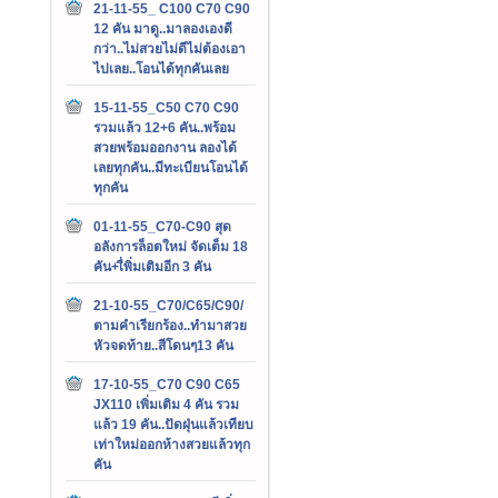
21-11-55_ C100 C70 C90
12 คัน มาดู..มาลองเองดี
กว่า..ไม่สวยไม่ดีไม่ต้องเอา
ไปเลย..โอนได้ทุกคันเลย
15-11-55_C50 C70 C90
รวมแล้ว 12+6 คัน..พร้อม
สวยพร้อมออกงาน ลองได้
เลยทุกคัน..มีทะเบียนโอนได้
ทุกคัน
01-11-55_C70-C90 สุด
อลังการล็อตใหม่ จัดเต็ม 18
คัน+เื่พิ่มเติมอีก 3 คัน
21-10-55_C70/C65/C90/
ตามคำเรียกร้อง..ทำมาสวย
หัวจดท้าย..สีโดนๆ13 คัน
17-10-55_C70 C90 C65
JX110 เพิ่มเติม 4 คัน รวม
แล้ว 19 คัน..ปัดฝุ่นแล้วเทียบ
เท่าใหม่ออกห้างสวยแล้วทุก
คัน