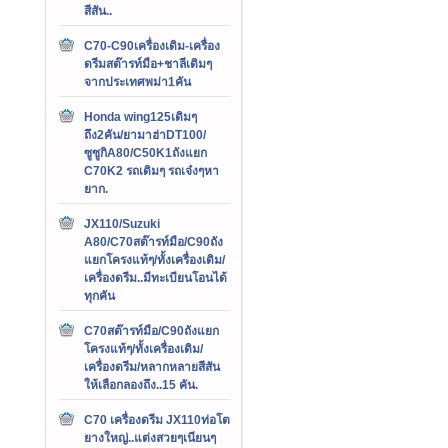
สีสัน..
C70-C90เครื่องเดิม-เครื่อง
ดรีมสต๊ารท์มือ+ชาลีเดิมๆ
จากประเทศพม่า1คัน
Honda wing125เดิมๆ
ถึง2คัน/ยามาฮ่าDT100/
ซูซูกิA80/C50K1ถังแยก
C70K2 รถเดิมๆ รถเจ๋งๆหา
ยาก.
JX110/Suzuki
A80/C70สต๊ารท์มือ/C90ถัง
แยกโครงแท้ๆ/ทั้งเครื่องเดิม/
เครื่องดรีม..มีทะเบียนโอนได้
ทุกคัน
C70สต๊ารท์มือ/C90ถังแยก
โครงแท้ๆ/ทั้งเครื่องเดิม/
เครื่องดรีม/หลากหลายสีสัน
ให้เลือกลองถึง..15 คัน.
C70 เครื่องดรีม JX110ท่อโต
ยางใหญ่..แต่งสวยๆเนียนๆ