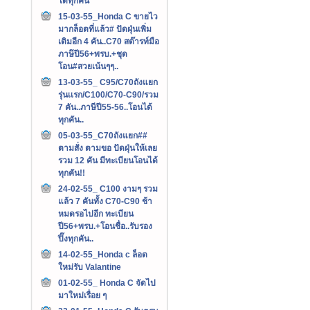
ได้ทุกคัน
15-03-55_Honda C ขายไว
มากล็อตที่แล้ว# ปัดฝุ่นเพิ่ม
เติมอีก 4 คัน..C70 สต๊ารท์มือ
ภาษ๊ปี56+พรบ.+ชุด
โอน#สวยเน้นๆๆ..
13-03-55_ C95/C70ถังแยก
รุ่นเเรก/C100/C70-C90/รวม
7 คัน..ภาษีปี55-56..โอนได้
ทุกคัน..
05-03-55_C70ถังแยก##
ตามสั่ง ตามขอ ปัดฝุ่นให้เลย
รวม 12 คัน มีทะเบียนโอนได้
ทุกคัน!!
24-02-55_ C100 งามๆ รวม
แล้ว 7 คันทั้ง C70-C90 ช้า
หมดรอไปอีก ทะเบียน
ปี56+พรบ.+โอนชื่อ..รับรอง
ปิ๊งทุกคัน..
14-02-55_Honda c ล็อต
ใหม่รับ Valantine
01-02-55_ Honda C จัดไป
มาใหม่เรื่อย ๆ