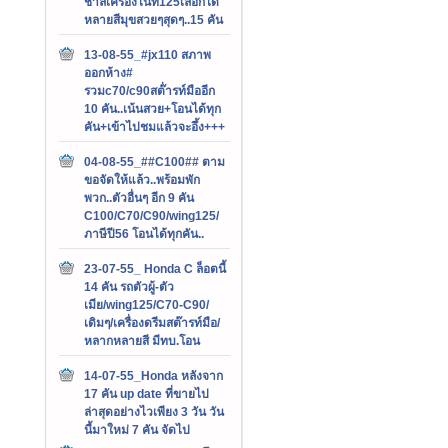
ชาลีเครื่องไนท์125เลือกได้
หลายสีมุขสวยๆสุดๆ..15 คัน
13-08-55_#jx110 สภาพ
ออกห้าง#
รวมc70/c90สต๊่ารท์มืออีก
10 คัน..เน้นสวย+โอนได้ทุก
คัน+เข้าไปชมแล้วจะอึ้ง+++
04-08-55_##C100## ตาม
ขอจัดให้แล้ว..พร้อมพัก
พวก..ตัวอื่นๆ อีก 9 คัน
C100/C70/C90/wing125/
ภาษีปี56 โอนได้ทุกคัน..
23-07-55_ Honda C ล็อตนี้
14 คัน รถตัวผู้-ตัว
เมีย/wing125/C70-C90/
เดิมๆ/เครื่องดรีมสต๊ารท์มือ/
หลากหลายสี มีทบ.โอน
14-07-55_Honda หลังจาก
17 คัน up date ที่ขายไป
ล่าสุดอย่างไวเพียง 3 วัน วัน
นี้มาใหม่ 7 คัน จัดไป