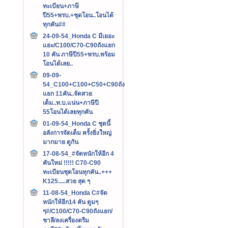
ทะเบียน+ภาษ๊
ปี55+พรบ.+ชุดโอน..โอนได้
ทุกคัน##
24-09-54_Honda C มีเยอะ
แยะ/C100/C70-C90ถังแยก
10 คัน ภาษีปี55+พรบ.พร้อม
โอนได้เลย..
09-09-
54_C100+C100+C50+C90ถัง
แยก 11คัน..จัดสวย
เต็ม..ท.บ.แน่น+ภาษีปี
55โอนได้เลยทุกคัน
01-09-54_Honda C ชุดนี้
อลังการจัดเต็ม ครั้งยิ่งใหญ่
มากมาย ดูกัน
17-08-54_#จัดหนักให้อีก 4
คันใหม่ !!!!! C70-C90
ทะเบียนชุดโอนทุกคัน..+++‏
K125.....สวย สุด ๆ
11-08-54_Honda C#จัด
หนักให้อีก14 คัน ตูมๆ
ๆ#/C100/C70-C90ถังแยก/
ชาลี/ลงเครื่องดรีม