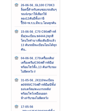
26-06-56_GL100 C70K3
ล็อตนี้สำหรับคนชอบรถเดิมๆ
รถเจ๋งๆมาให้เลือกให้
ลอง12คันมีทั้งภาษี
ปีี56+พ.ร.บ.มีท.บ.โอนทุกคัน
15-06-56_C70 C90สต๊ารท์
มือ(ทะเบียน.ช4444.)/ทุกสี
โดนใจทำมาเพิ่มเติมอีกแล้ว
13 คันรถมีทะเบียนโอนได้ทุก
คัน..
04-06-56_C70เครื่องเดิม/
เครื่องดรีม/C90สต๊ารท์มือ/
พร้อมโชว์ทั้ง..13 คัน#รับรอง
ไม่ผิดหวัง #
31-05-56_JX110ทะเบียน
ค0999/C70สต๊ารท์มือ/มีทั้ง/
ธง/แตร์ลม/ตะแกรงหลัง/
พร้อมโชว์เหมือนออก
ห้าง#รับรองไม่ผิดหวัง
17-05-56