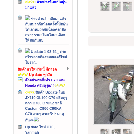
ตัวอย่างที่เคยปัดฝุ่น
มาแล้ว
ข่าวด่วน !! กลับมาแล้ว
กับหมวกกันน็อคครั้งนี้ปัดฝุ่น
ได้เอาหมวกกันน็อคคลาสิค
สวยๆ ราคาโดนใจมาเลือก
ให้ชมกันคับ
Update 1-03-61_ ตระ
กร้าหวายติดรถมอเตอร์ไซค์
โบราณ
สินค้ามาใหม่วันนี้ มีตลอด
Up date ทุกวัน
ตัวอย่างรถสั่งทำ C70 และ
Honda ดรีมคุรุสภา
สินค้า Update ใหม่
JX110 GL100 C70 ดรีมคุรุ
สภา C700 C70K2 ชาลี
Custom C900 C90KA
C70 งามๆ สวยกริปๆ มาดู
กัน<>
Up date ใหม่ C70,
Yanmah