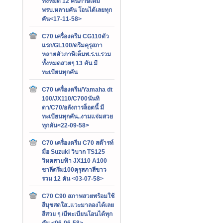
ทั้งหมด 12 คันภาษีเต็ม
พรบ.หลายคัน โอนได้เลยทุก
คัน<17-11-58>
C70 เครื่องดรีม CG110ตัว
แรก/GL100/ดรีมคุรุสภา
หลายตัวภาษีเต็มพ.ร.บ.รวม
ทั้งหมดสวยๆ 13 คัน มี
ทะเบียนทุกคัน
C70 เครื่องดรีม/Yamaha dt
100/JX110/C700นันทิ
ดา/C70/อลังการล็อตนี้ มี
ทะเบียนทุกคัน..งามแจ่มสวย
ทุกคัน<22-09-58>
C70 เครื่องดรีม C70 สต๊ารท์
มือ Suzuki วิบาก TS125
วิหคสายฟ้า JX110 A100
ชาลีดรีม100คุรุสภาสีขาว
รวม 12 คัน <03-07-58>
C70 C90 สภาพสวยพร้อมใช้
สีมุขสดใส..แวะมาลองได้เลย
สีสวย ๆ /มีทะเบียนโอนได้ทุก
คัน <06-06-58>