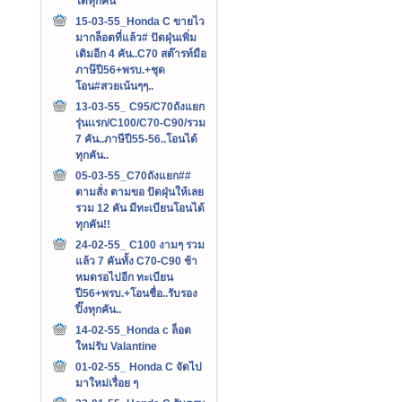
ได้ทุกคัน
15-03-55_Honda C ขายไว
มากล็อตที่แล้ว# ปัดฝุ่นเพิ่ม
เติมอีก 4 คัน..C70 สต๊ารท์มือ
ภาษ๊ปี56+พรบ.+ชุด
โอน#สวยเน้นๆๆ..
13-03-55_ C95/C70ถังแยก
รุ่นเเรก/C100/C70-C90/รวม
7 คัน..ภาษีปี55-56..โอนได้
ทุกคัน..
05-03-55_C70ถังแยก##
ตามสั่ง ตามขอ ปัดฝุ่นให้เลย
รวม 12 คัน มีทะเบียนโอนได้
ทุกคัน!!
24-02-55_ C100 งามๆ รวม
แล้ว 7 คันทั้ง C70-C90 ช้า
หมดรอไปอีก ทะเบียน
ปี56+พรบ.+โอนชื่อ..รับรอง
ปิ๊งทุกคัน..
14-02-55_Honda c ล็อต
ใหม่รับ Valantine
01-02-55_ Honda C จัดไป
มาใหม่เรื่อย ๆ