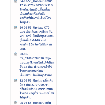
04-07-55_Honda C มหึมา
17 คัน C70K3/C90/JX110/
จัดเต็ม..จัดหนัก..ทั้งเครื่อง
เดิม/เครื่องดรีม/คัสต้อ
มสต๊ารท์มือ/ภาษีเต็มมีโอน
ได้ทุกคัน..
26-06-55_Up date C70-
C90 เพิ่มเติมสวยๆ อีก 4 คัน
ท.บ+ภาษี+โอนได้ทุกคันเลย..
(ล็อตที่แล้ว14คัน หมด
ภายใน 2วัน ใครไม่ทันด่วน
เลย).
20-06-
55_C100/C70/C90..มีทุก
แบบ..ทุกสี..ทุกสไตล์..ให้เลือก
สัน 14 คัน# ด่วน!!มาเร็วไป
ไวขอบอก#ทะเบียน
เต็ม+พรบ..โอนได้ทุกคันเลย
12-06-55_ปัดฝุ่นมาเพิ่มเติม
อีก 6 คัน!..C70-C90..จา
กล็อตที่แล้ว 11 คันขายหมด
ไวมาก มาดูเร็ว..ทะเบียนโอน
ได้ทุกคัน.
05-06-55_Honda C#เติม