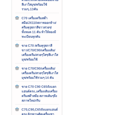
สีเงาใสมุข/พร้อมใช้
รวมๆ..13คัน
C70 เครื่องดรีมสต๊า
สมือ/JX110สภาพออกห้าง/
ครีมคุรุสภาสีขาวสวยๆ/
ทั้งหมด 11 คัน ท้าให้ลองมี
ทะเบียนทุกคัน
ขาย C70 /ดรีมคุรุสภาสี
ขาว/C70/C90/เครื่องเดิม/
เครื่องดรีม/สวยๆใสๆ/สีเงาใส
มุข/พร้อมใช้
ขาย C70/C90/เครื่องเดิม/
เครื่องดรีม/สวยๆใสๆ/สีเงาใส
มุข/พร้อมใช้รวมๆ 14 คัน
ขาย C70 C90 C65ถังแยก
แฮนด์ตรง..เครื่องเดิมเครื่อง
ดรีมสต๊าสมือ สภาพเดิมๆถึง
สภาพใหม่กริบ
C70,C90,C65ถังแยกแฮนด์
ตรง,จักรยานติดเครื่องชา