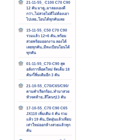
21-11-55_ C100 C70 C90
12 คัน มาดู..มาลองเองดี
กว่า..ไม่สวยไม่ดีไม่ต้องเอา
ไปเลย..โอนได้ทุกคันเลย
15-11-55_C50 C70 C90
รวมแล้ว 12+6 คัน..พร้อม
สวยพร้อมออกงาน ลองได้
เลยทุกคัน..มีทะเบียนโอนได้
ทุกคัน
01-11-55_C70-C90 สุด
อลังการล็อตใหม่ จัดเต็ม 18
คัน+เื่พิ่มเติมอีก 3 คัน
21-10-55_C70/C65/C90/
ตามคำเรียกร้อง..ทำมาสวย
หัวจดท้าย..สีโดนๆ13 คัน
17-10-55_C70 C90 C65
JX110 เพิ่มเติม 4 คัน รวม
แล้ว 19 คัน..ปัดฝุ่นแล้วเทียบ
เท่าใหม่ออกห้างสวยแล้วทุก
คัน