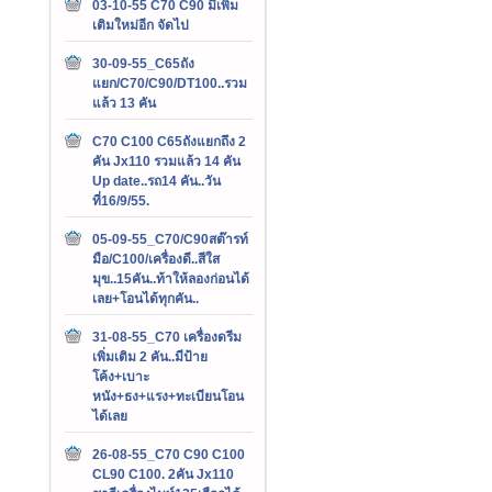
03-10-55 C70 C90 มีเพิ่ม
เติมใหม่อีก จัดไป
30-09-55_C65ถัง
แยก/C70/C90/DT100..รวม
แล้ว 13 คัน
C70 C100 C65ถังแยกถึง 2
คัน Jx110 รวมแล้ว 14 คัน
Up date..รถ14 คัน..วัน
ที่16/9/55.
05-09-55_C70/C90สต๊ารท์
มือ/C100/เครื่องดี..สีใส
มุข..15คัน..ท้าให้ลองก่อนได้
เลย+โอนได้ทุกคัน..
31-08-55_C70 เครื่องดรีม
เพิ่มเติม 2 คัน..มีป้าย
โค้ง+เบาะ
หนัง+ธง+แรง+ทะเบียนโอน
ได้เลย
26-08-55_C70 C90 C100
CL90 C100. 2คัน Jx110