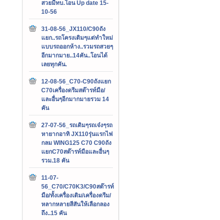
สวยมีทบ.โอน Up date 15-
10-56
31-08-56_JX110/C90ถัง
แยก..รถโครงเดิมๆแต่ทำใหม่
แบบรถออกห้าง..รวมรถสวยๆ
อีกมากมาย..14คัน..โอนได้
เลยทุกคัน.
12-08-56_C70-C90ถังแยก
C70เครื่องดรีมสต๊ารท์มือ/
และอื่นๆอีกมากมายรวม 14
คัน
27-07-56_รถเดิมๆรถเจ๋งๆรถ
หายากอาทิ JX110รุ่นแรกไฟ
กลม WING125 C70 C90ถัง
แยกC70สต๊ารท์มือและอื่นๆ
รวม.18 คัน
11-07-
56_C70/C70K3/C90สต๊ารท์
มือ/ทั้งเครื่องเดิม/เครื่องดรีม/
หลากหลายสีสันให้เลือกลอง
ถึง..15 คัน