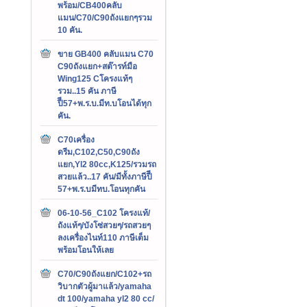
พร้อม/CB400คลับ
แมน/C70/C90ถังแยกๆรวม
10 คัน.
ขาย GB400 คลับแมน C70
C90ถังแยก+สต๊ารท์มือ
Wing125 Cโครงแท้ๆ
รวม..15 คัน ภาษี
ปีี57+พ.ร.บ.มีท.บโอนได้ทุก
คัน.
C70เครื่อง
ดรีม,C102,C50,C90ถัง
แยก,Yl2 80cc,K125/รวมรถ
สวยแล้ว..17 คัน/มีทั้งภาษีปีี
57+พ.ร.บมีทบ.โอนทุกคัน
06-10-56_C102 โครงแท้/
ถังแท้ๆ/บังโซ่สวยๆ/รถสวยๆ
ลงเครื่องไนท์110 ภาษีเต็ม
พร้อมโอนให้เลย
C70/C90ถังแยก/C102+รถ
วิบากตัวผู้มาแล้ว/yamaha
dt 100/yamaha yl2 80 cc/