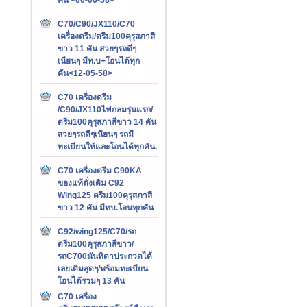
C70/C90/JX110/C70
เครื่องดรีม/ดรีม100คุรุสภาสี
ขาว 11 คัน สวยๆรถดีๆ
เนียนๆ มีท.บ+โอนได้ทุก
คัน<12-05-58>
C70 เครื่องดรีม
/C90/JX110ไฟกลมรุ่นแรก/
ดรีม100คุรุสภาสีขาว 14 คัน
สวยๆรถดีๆเนียนๆ รถมี
ทะเบียนให้และโอนได้ทุกคัน.
C70 เครื่องดรีม C90KA
ของแท้ดั่งเดิม C92
Wing125 ดรีม100คุรุสภาสี
ขาว 12 คัน มีทบ.โอนทุกคัน
C92/wing125/C70/รถ
ดรีม100คุรุสภาสีขาว/
รถC700นันทิดาประกวดได้
เลยเดิมสุดๆ/พร้อมทะเบียน
โอนได้รวมๆ 13 คัน
C70 เครื่อง