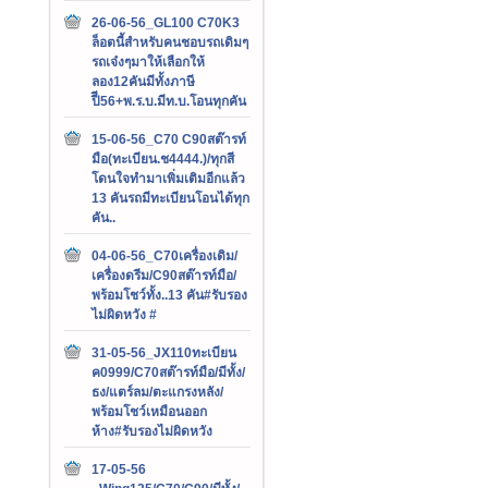
26-06-56_GL100 C70K3
ล็อตนี้สำหรับคนชอบรถเดิมๆ
รถเจ๋งๆมาให้เลือกให้
ลอง12คันมีทั้งภาษี
ปีี56+พ.ร.บ.มีท.บ.โอนทุกคัน
15-06-56_C70 C90สต๊ารท์
มือ(ทะเบียน.ช4444.)/ทุกสี
โดนใจทำมาเพิ่มเติมอีกแล้ว
13 คันรถมีทะเบียนโอนได้ทุก
คัน..
04-06-56_C70เครื่องเดิม/
เครื่องดรีม/C90สต๊ารท์มือ/
พร้อมโชว์ทั้ง..13 คัน#รับรอง
ไม่ผิดหวัง #
31-05-56_JX110ทะเบียน
ค0999/C70สต๊ารท์มือ/มีทั้ง/
ธง/แตร์ลม/ตะแกรงหลัง/
พร้อมโชว์เหมือนออก
ห้าง#รับรองไม่ผิดหวัง
17-05-56