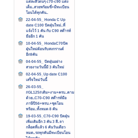
แต่ละสีโดนๆ c70-c90 แต่ง
เต็ม..สวยพร้อมขี่+มีทะเบียน
โอนได้ทุกคัน..
22-04-55_ Honda C Up
date C100 ปัดฝุ่นใหม่..ที่
แจ้งไว้ 1 คัน กับ C90 สต๊ารท์
มืออีก 1 คัน
10-04-55_ HondaC70ปัด
ฝุ่นใหม่ต้อนรับสงกรานต์
อีก9คัน
04-04-55_ ปัดฝุ่นอย่าง
สวยงามวันนี้มี 3 คันใหม่
02-04-55_Up date C100
เสร็จใหม่วันนี้
26-03-55_
#GL125#เดิม+งาม+ครบ..ตาม
ด้วย..C70-C90 สต๊ารท์มือ
ภาษีปี56+พรบ.+ชุดโอน
พร้อม..ทั้งหมด 8 คัน
19-03-55_C70-C90 ปัดฝุ่น
เพิ่มเติมอีก 3 คัน 3 สี..จา
กล็อตที่แล้ว 6 คันวันเดียว
หมด..รถทุกคันมีทะเบียนโอน