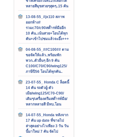
ชาลีเครื่องไนท์125เลือกได้
หลายสีมุขสวยๆสุดๆ..15 คัน
13-08-55_#jx110 สภาพ
ออกห้าง#
รวมc70/c90สต๊่ารท์มืออีก
10 คัน..เน้นสวย+โอนได้ทุก
คัน+เข้าไปชมแล้วจะอึ้ง+++
04-08-55_##C100## ตาม
ขอจัดให้แล้ว..พร้อมพัก
พวก..ตัวอื่นๆ อีก 9 คัน
C100/C70/C90/wing125/
ภาษีปี56 โอนได้ทุกคัน..
23-07-55_ Honda C ล็อตนี้
14 คัน รถตัวผู้-ตัว
เมีย/wing125/C70-C90/
เดิมๆ/เครื่องดรีมสต๊ารท์มือ/
หลากหลายสี มีทบ.โอน
14-07-55_Honda หลังจาก
17 คัน up date ที่ขายไป
ล่าสุดอย่างไวเพียง 3 วัน วัน
นี้มาใหม่ 7 คัน จัดไป