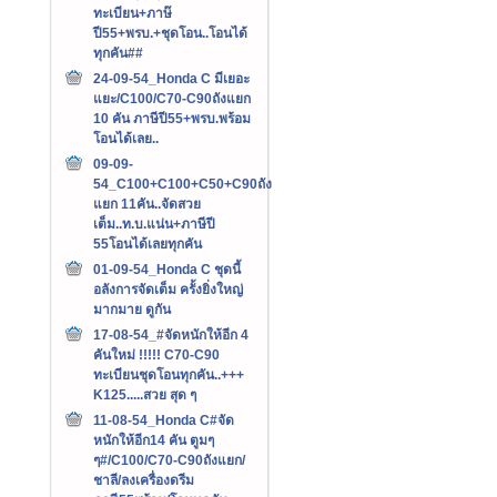
ทะเบียน+ภาษ๊
ปี55+พรบ.+ชุดโอน..โอนได้
ทุกคัน##
24-09-54_Honda C มีเยอะ
แยะ/C100/C70-C90ถังแยก
10 คัน ภาษีปี55+พรบ.พร้อม
โอนได้เลย..
09-09-
54_C100+C100+C50+C90ถัง
แยก 11คัน..จัดสวย
เต็ม..ท.บ.แน่น+ภาษีปี
55โอนได้เลยทุกคัน
01-09-54_Honda C ชุดนี้
อลังการจัดเต็ม ครั้งยิ่งใหญ่
มากมาย ดูกัน
17-08-54_#จัดหนักให้อีก 4
คันใหม่ !!!!! C70-C90
ทะเบียนชุดโอนทุกคัน..+++‏
K125.....สวย สุด ๆ
11-08-54_Honda C#จัด
หนักให้อีก14 คัน ตูมๆ
ๆ#/C100/C70-C90ถังแยก/
ชาลี/ลงเครื่องดรีม