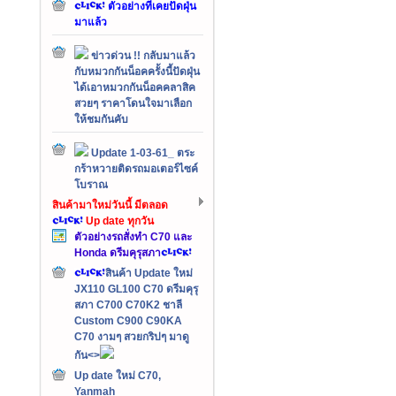
ตัวอย่างที่เคยปัดฝุ่น
มาแล้ว
ข่าวด่วน !! กลับมาแล้ว
กับหมวกกันน็อคครั้งนี้ปัดฝุ่น
ได้เอาหมวกกันน็อคคลาสิค
สวยๆ ราคาโดนใจมาเลือก
ให้ชมกันคับ
Update 1-03-61_ ตระ
กร้าหวายติดรถมอเตอร์ไซค์
โบราณ
สินค้ามาใหม่วันนี้ มีตลอด
Up date ทุกวัน
ตัวอย่างรถสั่งทำ C70 และ
Honda ดรีมคุรุสภา
สินค้า Update ใหม่
JX110 GL100 C70 ดรีมคุรุ
สภา C700 C70K2 ชาลี
Custom C900 C90KA
C70 งามๆ สวยกริปๆ มาดู
กัน<>
Up date ใหม่ C70,
Yanmah