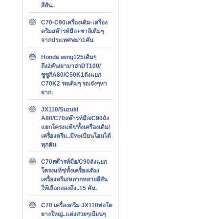
สีสัน..
C70-C90เครื่องเดิม-เครื่อง
ดรีมสต๊ารท์มือ+ชาลีเดิมๆ
จากประเทศพม่า1คัน
Honda wing125เดิมๆ
ถึง2คัน/ยามาฮ่าDT100/
ซูซูกิA80/C50K1ถังแยก
C70K2 รถเดิมๆ รถเจ๋งๆหา
ยาก.
JX110/Suzuki
A80/C70สต๊ารท์มือ/C90ถัง
แยกโครงแท้ๆ/ทั้งเครื่องเดิม/
เครื่องดรีม..มีทะเบียนโอนได้
ทุกคัน
C70สต๊ารท์มือ/C90ถังแยก
โครงแท้ๆ/ทั้งเครื่องเดิม/
เครื่องดรีม/หลากหลายสีสัน
ให้เลือกลองถึง..15 คัน.
C70 เครื่องดรีม JX110ท่อโต
ยางใหญ่..แต่งสวยๆเนียนๆ