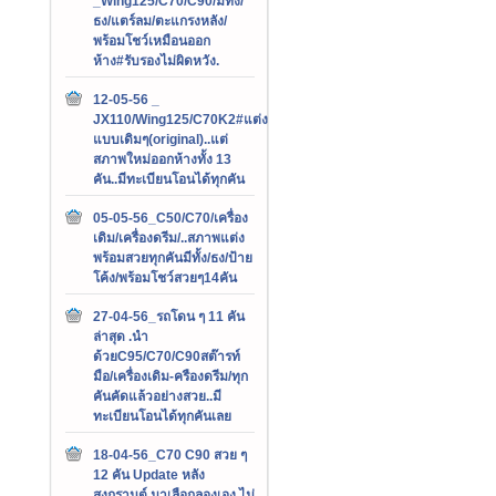
_Wing125/C70/C90/มีทั้ง/
ธง/แตร์ลม/ตะแกรงหลัง/
พร้อมโชว์เหมือนออก
ห้าง#รับรองไม่ผิดหวัง.
12-05-56 _
JX110/Wing125/C70K2#แต่ง
แบบเดิมๆ(original)..แต่
สภาพใหม่ออกห้างทั้ง 13
คัน..มีทะเบียนโอนได้ทุกคัน
05-05-56_C50/C70/เครื่อง
เดิม/เครื่องดรีม/..สภาพแต่ง
พร้อมสวยทุกคันมีทั้ง/ธง/ป้าย
โค้ง/พร้อมโชว์สวยๆ14คัน
27-04-56_รถโดน ๆ 11 คัน
ล่าสุด .นำ
ด้วยC95/C70/C90สต๊ารท์
มือ/เครื่องเดิม-ครืองดรีม/ทุก
คันคัดแล้วอย่างสวย..มี
ทะเบียนโอนได้ทุกคันเลย
18-04-56_C70 C90 สวย ๆ
12 คัน Update หลัง
สงกรานต์.มาเลือกลองเอง ไม่