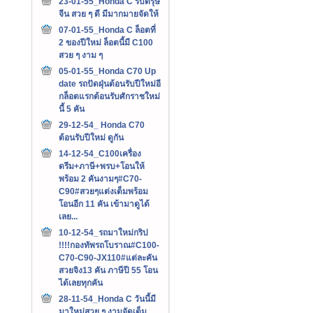
23-01-55_Honda C รับตรุษ
จีน สวย ๆ ดี มีมากมายจัดให้
07-01-55_Honda C ล็อตที่
2 ของปีใหม่ ล็อตนี้มี C100
สวย ๆ งาม ๆ
05-01-55_Honda C70 Up
date รถปัดฝุ่นต้อนรับปีใหม่อี
กล็อตแรกต้อนรับศักราชใหม่
นี้ 5 คัน
29-12-54_ Honda C70
ต้อนรับปีใหม่ ดูกัน
14-12-54_C100เครื่อง
ดรีม+ภาษี+พรบ+โอนให้
พร้อม 2 คันงามๆ#C70-
C90#สวยๆแต่งเต็มพร้อม
โอนอีก 11 คัน เข้ามาดูได้
เลย...
10-12-54_รถมาใหม่กริป
!!!!กองทัพรถโบราณ#C100-
C70-C90-JX110#แต่ละคัน
สวยจิง13 คัน ภาษีปี 55 โอน
ได้เลยทุกคัน
28-11-54_Honda C วันนี้มี
มาใหม่สวย ๆ งามจัดเต็ม