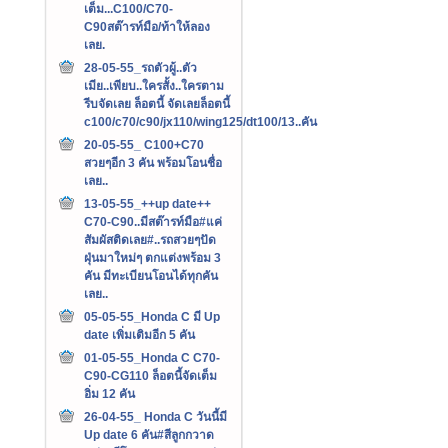
เต็ม...C100/C70-
C90สต๊ารท์มือ/ท้าให้ลอง
เลย.
28-05-55_รถตัวผู้..ตัว
เมีย..เพียบ..ใครสั้ง..ใครตาม
รีบจัดเลย ล็อตนี้ จัดเลยล็อตนี้
c100/c70/c90/jx110/wing125/dt100/13..คัน
20-05-55_ C100+C70
สวยๆอีก 3 คัน พร้อมโอนชื่อ
เลย..
13-05-55_++up date++
C70-C90..มีสต๊ารท์มือ#แค่
สัมผัสติดเลย#..รถสวยๆปัด
ฝุ่นมาใหม่ๆ ตกแต่งพร้อม 3
คัน มีทะเบียนโอนได้ทุกคัน
เลย..
05-05-55_Honda C มี Up
date เพิ่มเติมอีก 5 คัน
01-05-55_Honda C C70-
C90-CG110 ล็อตนี้จัดเต็ม
อิ่ม 12 คัน
26-04-55_ Honda C วันนี้มี
Up date 6 คัน#สีลูกกวาด