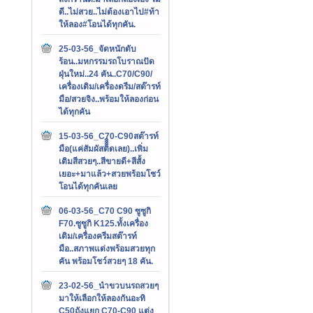
ดี..ไม่สวย..ไม่ต้องเอาไป#ท้า
ให้ลอง#โอนได้ทุกคัน.
25-03-56_จัดหนักดับ
ร้อน..มหกรรมรถโบราณปัด
ฝุ่นใหม่..24 คัน..C70/C90/
เครื่องเดิม/เครื่องดรีม/สต๊ารท์
มือ/สวยจิง..พร้อมให้ลองก่อน
ได้ทุกคัน
15-03-56_C70-C90สต๊ารท์
มือ(แค่สัมผัสติิิิดเลย)..เพิ่ม
เติมสีสวยๆ..สีขายดี+สีสั้ง
เยอะ+มาแล้ว+สวยพร้อมโชว์
โอนได้ทุกคันเลย
06-03-56_C70 C90 ซูซูกิ
F70.ซูซูกิ K125.ทั้งเครื่อง
เดิม/เครื่องครีมสต๊ารท์
มือ..สภาพแต่งพร้อมสวยทุก
คัน พร้อมโชว์สวยๆ 18 คัน.
23-02-56_นำขวบนรถสวยๆ
มาให้เลือกให้ลองกันอะทิ
C50ถังแยก C70-C90 แต่ง