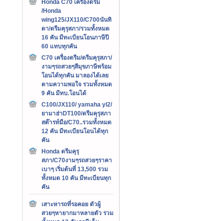
Honda C70 เครืองดรีม
/Honda
wing125/JX110/C700นันทิ
ดา/ดรีมคุรุสภา/รวมทั้งหมด
16 คัน มีทะเบียนโอนภาษีปี
60 แทบทุกคัน
C70 เครื่องดรีม/ดรีมคุรุสภา/
งามๆรถสวยๆสีมุขภาษีพร้อม
โอนได้ทุกคัน มาลองได้เลย
ตามความพอใจ รวมทั้งหมด
9 คัน มีทบ.โอนได้
C100/JX110/ yamaha yl2/
ยามาฮ่าDT100/ดรีมคุรุสภา
สต๊ารท์มือ/C70..รวมทั้งหมด
12 คัน มีทะเบียนโอนได้ทุก
คัน
Honda ดรีมคุรุ
สภา/C70งามๆรถสวยๆราคา
เบาๆ เริ่มต้นที่ 13,500 รวม
ทั้งหมด 10 คัน มีทะเบียนทุก
คัน
เสาะหารถที่รอคอย ตัวผู้
สวยๆหายากมาหลายตัว รวม