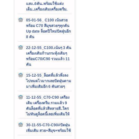
แสง..6คัน..พร้อมใช้แต่ง
เต็ม..เครื่องเดิมเครื่องดรีม.
05-01-56_ C100 เน้นสวย
พร้อม C70 สีมุขสวยๆทุกคัน
Up date ล็อตปีใหม่ปัดฝุ่นอีก
8 คัน
22-12-55_C100.เน้นๆ 3 คัน
เครื่องเดิมก้านกระทุ้งเดิมๆ
พร้อมC70/C90 รวมแล้ว 11
คัน
15-12-55_ล็อตที่แล้วพึ่งลง
ไปหมดไวมากเลยปัดฝุ่นตาม
มาเพิ่มเติมอีก 6 คันสวยๆ
11-12-55_C70-C90 เครือง
เดิม เครื่องดรีม.รวมแล้ว 9
คันล็อตที่แล้วสีหลายสี..ใคร
ไม่ทันดูล็อตนี้เลยเพิ่มเติมให้
30-11-55-C70-C90#ปัดฝุ่น
เพิ่มเติม สวย+สีมุข+พร้อมใช้