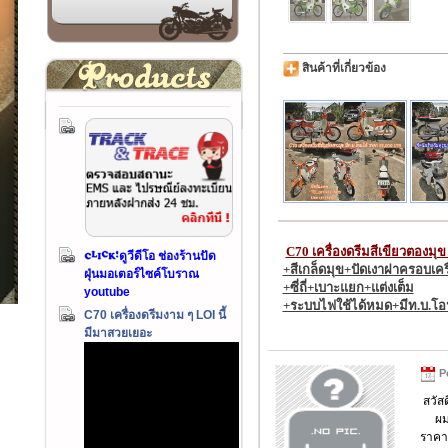
สินค้าที่เกี่ยวข้อง
C70 เครื่องดรีมสีเขียวตองมุ
ดูวีดีโอ ช่องร้านปัด
+สีเกล็ดมุข+ปัดเงาฝาครอบเครื
ฝุ่นมอเตอร์ไซค์โบราณ
+ซี่ถี่+เบาะแยก+แต่งเต็ม
youtube
+ระบบไฟใช้ได้หมด+มีท.บ.โอ
C70 เครื่องดรีมงาม ๆ LOI นี้
มีมาสวยเยอะ
Po
สวัสด
ผมอย
ราคา