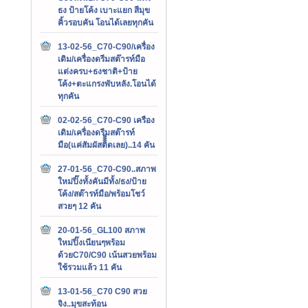
ธง ป้ายโค้ง เบาะแยก สีมุข
คิ้วรอบคัน โอนได้เลยทุกคัน
13-02-56_C70-C90/เครื่อง
เดิม/เครื่องดรีมสต๊ารท์มือ
แต่งครบ+ธงชาติ+ป้าย
โค้ง+ตะแกรงพับหลัง.โอนได้
ทุกคัน
02-02-56_C70-C90 เครือง
เดิม/เครื่องดรีมสต๊ารท์
มือ(แค่สัมผัสติิิิดเลย)..14 คัน
27-01-56_C70-C90..สภาพ
ใหม่ปิ๊งทั้งคันมีทั้ง/ธง/ป้าย
โค้ง/สต๊ารท์มือ/พร้อมโชว์
สวยๆ 12 คัน
20-01-56_GL100 สภาพ
ใหม่ปิ๊งเนียนๆพร้อม
ด้วยC70/C90 เน้นสวยพร้อม
ใช้รวมแล้ว 11 คัน
13-01-56_C70 C90 สวย
จิง..มุขสะท้อน