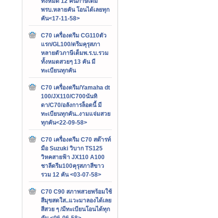
ทั้งหมด 12 คันภาษีเต็ม
พรบ.หลายคัน โอนได้เลยทุก
คัน<17-11-58>
C70 เครื่องดรีม CG110ตัว
แรก/GL100/ดรีมคุรุสภา
หลายตัวภาษีเต็มพ.ร.บ.รวม
ทั้งหมดสวยๆ 13 คัน มี
ทะเบียนทุกคัน
C70 เครื่องดรีม/Yamaha dt
100/JX110/C700นันทิ
ดา/C70/อลังการล็อตนี้ มี
ทะเบียนทุกคัน..งามแจ่มสวย
ทุกคัน<22-09-58>
C70 เครื่องดรีม C70 สต๊ารท์
มือ Suzuki วิบาก TS125
วิหคสายฟ้า JX110 A100
ชาลีดรีม100คุรุสภาสีขาว
รวม 12 คัน <03-07-58>
C70 C90 สภาพสวยพร้อมใช้
สีมุขสดใส..แวะมาลองได้เลย
สีสวย ๆ /มีทะเบียนโอนได้ทุก
คัน <06-06-58>