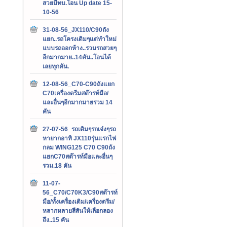
สวยมีทบ.โอน Up date 15-
10-56
31-08-56_JX110/C90ถัง
แยก..รถโครงเดิมๆแต่ทำใหม่
แบบรถออกห้าง..รวมรถสวยๆ
อีกมากมาย..14คัน..โอนได้
เลยทุกคัน.
12-08-56_C70-C90ถังแยก
C70เครื่องดรีมสต๊ารท์มือ/
และอื่นๆอีกมากมายรวม 14
คัน
27-07-56_รถเดิมๆรถเจ๋งๆรถ
หายากอาทิ JX110รุ่นแรกไฟ
กลม WING125 C70 C90ถัง
แยกC70สต๊ารท์มือและอื่นๆ
รวม.18 คัน
11-07-
56_C70/C70K3/C90สต๊ารท์
มือ/ทั้งเครื่องเดิม/เครื่องดรีม/
หลากหลายสีสันให้เลือกลอง
ถึง..15 คัน