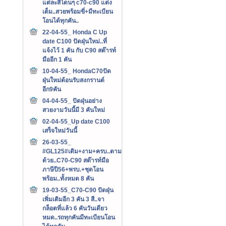
แต่ละสีโดนๆ c70-c90 แต่ง
เต็ม..สวยพร้อมขี่+มีทะเบียน
โอนได้ทุกคัน..
22-04-55_ Honda C Up
date C100 ปัดฝุ่นใหม่..ที่
แจ้งไว้ 1 คัน กับ C90 สต๊ารท์
มืออีก 1 คัน
10-04-55_ HondaC70ปัด
ฝุ่นใหม่ต้อนรับสงกรานต์
อีก9คัน
04-04-55_ ปัดฝุ่นอย่าง
สวยงามวันนี้มี 3 คันใหม่
02-04-55_Up date C100
เสร็จใหม่วันนี้
26-03-55_
#GL125#เดิม+งาม+ครบ..ตาม
ด้วย..C70-C90 สต๊ารท์มือ
ภาษีปี56+พรบ.+ชุดโอน
พร้อม..ทั้งหมด 8 คัน
19-03-55_C70-C90 ปัดฝุ่น
เพิ่มเติมอีก 3 คัน 3 สี..จา
กล็อตที่แล้ว 6 คันวันเดียว
หมด..รถทุกคันมีทะเบียนโอน