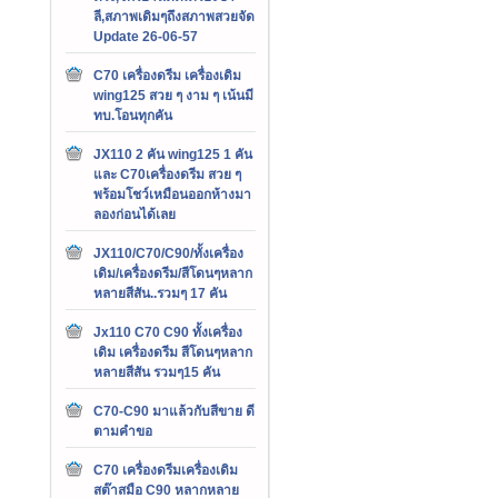
ลี,สภาพเดิมๆถึงสภาพสวยจัด
Update 26-06-57
C70 เครื่องดรีม เครื่องเดิม
wing125 สวย ๆ งาม ๆ เน้นมี
ทบ.โอนทุกคัน
JX110 2 คัน wing125 1 คัน
และ C70เครื่องดรีม สวย ๆ
พร้อมโชว์เหมือนออกห้างมา
ลองก่อนได้เลย
JX110/C70/C90/ทั้งเครื่อง
เดิม/เครื่องดรีม/สีโดนๆหลาก
หลายสีสัน..รวมๆ 17 คัน
Jx110 C70 C90 ทั้งเครื่อง
เดิม เครื่องดรีม สีโดนๆหลาก
หลายสีสัน รวมๆ15 คัน
C70-C90 มาแล้วกับสีขาย ดี
ตามคำขอ
C70 เครื่องดรีมเครื่องเดิม
สต๊าสมือ C90 หลากหลาย