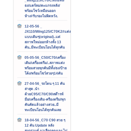
_Wing125/C70/C90/มีทั้ง/
ธง/แตร์ลม/ตะแกรงหลัง/
พร้อมโชว์เหมือนออก
ห้าง#รับรองไม่ผิดหวัง.
12-05-56 _
JX110/Wing125/C70K2#แต่ง
แบบเดิมๆ(original)..แต่
สภาพใหม่ออกห้างทั้ง 13
คัน..มีทะเบียนโอนได้ทุกคัน
05-05-56_C50/C70/เครื่อง
เดิม/เครื่องดรีม/..สภาพแต่ง
พร้อมสวยทุกคันมีทั้ง/ธง/ป้าย
โค้ง/พร้อมโชว์สวยๆ14คัน
27-04-56_รถโดน ๆ 11 คัน
ล่าสุด .นำ
ด้วยC95/C70/C90สต๊ารท์
มือ/เครื่องเดิม-ครืองดรีม/ทุก
คันคัดแล้วอย่างสวย..มี
ทะเบียนโอนได้ทุกคันเลย
18-04-56_C70 C90 สวย ๆ
12 คัน Update หลัง
สงกรานต์.มาเลือกลองเอง ไม่