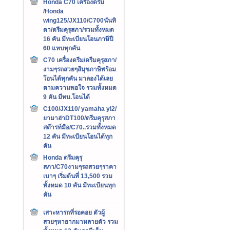
Honda C70 เครืองดรีม
/Honda
wing125/JX110/C700นันทิ
ดา/ดรีมคุรุสภา/รวมทั้งหมด
16 คัน มีทะเบียนโอนภาษีปี
60 แทบทุกคัน
C70 เครื่องดรีม/ดรีมคุรุสภา/
งามๆรถสวยๆสีมุขภาษีพร้อม
โอนได้ทุกคัน มาลองได้เลย
ตามความพอใจ รวมทั้งหมด
9 คัน มีทบ.โอนได้
C100/JX110/ yamaha yl2/
ยามาฮ่าDT100/ดรีมคุรุสภา
สต๊ารท์มือ/C70..รวมทั้งหมด
12 คัน มีทะเบียนโอนได้ทุก
คัน
Honda ดรีมคุรุ
สภา/C70งามๆรถสวยๆราคา
เบาๆ เริ่มต้นที่ 13,500 รวม
ทั้งหมด 10 คัน มีทะเบียนทุก
คัน
เสาะหารถที่รอคอย ตัวผู้
สวยๆหายากมาหลายตัว รวม