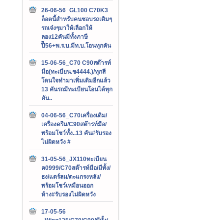
26-06-56_GL100 C70K3
ล็อตนี้สำหรับคนชอบรถเดิมๆ
รถเจ๋งๆมาให้เลือกให้
ลอง12คันมีทั้งภาษี
ปีี56+พ.ร.บ.มีท.บ.โอนทุกคัน
15-06-56_C70 C90สต๊ารท์
มือ(ทะเบียน.ช4444.)/ทุกสี
โดนใจทำมาเพิ่มเติมอีกแล้ว
13 คันรถมีทะเบียนโอนได้ทุก
คัน..
04-06-56_C70เครื่องเดิม/
เครื่องดรีม/C90สต๊ารท์มือ/
พร้อมโชว์ทั้ง..13 คัน#รับรอง
ไม่ผิดหวัง #
31-05-56_JX110ทะเบียน
ค0999/C70สต๊ารท์มือ/มีทั้ง/
ธง/แตร์ลม/ตะแกรงหลัง/
พร้อมโชว์เหมือนออก
ห้าง#รับรองไม่ผิดหวัง
17-05-56