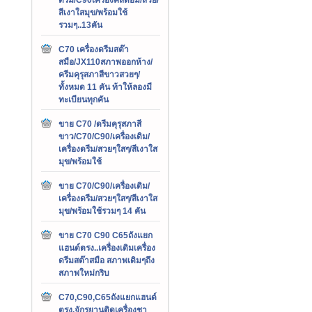
สีเงาใสมุข/พร้อมใช้
รวมๆ..13คัน
C70 เครื่องดรีมสต๊า
สมือ/JX110สภาพออกห้าง/
ครีมคุรุสภาสีขาวสวยๆ/
ทั้งหมด 11 คัน ท้าให้ลองมี
ทะเบียนทุกคัน
ขาย C70 /ดรีมคุรุสภาสี
ขาว/C70/C90/เครื่องเดิม/
เครื่องดรีม/สวยๆใสๆ/สีเงาใส
มุข/พร้อมใช้
ขาย C70/C90/เครื่องเดิม/
เครื่องดรีม/สวยๆใสๆ/สีเงาใส
มุข/พร้อมใช้รวมๆ 14 คัน
ขาย C70 C90 C65ถังแยก
แฮนด์ตรง..เครื่องเดิมเครื่อง
ดรีมสต๊าสมือ สภาพเดิมๆถึง
สภาพใหม่กริบ
C70,C90,C65ถังแยกแฮนด์
ตรง,จักรยานติดเครื่องชา