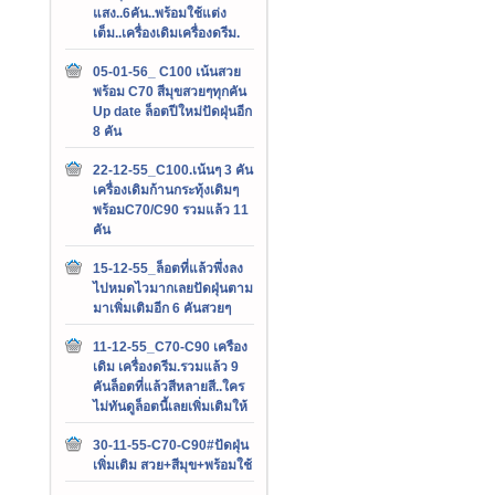
แสง..6คัน..พร้อมใช้แต่ง
เต็ม..เครื่องเดิมเครื่องดรีม.
05-01-56_ C100 เน้นสวย
พร้อม C70 สีมุขสวยๆทุกคัน
Up date ล็อตปีใหม่ปัดฝุ่นอีก
8 คัน
22-12-55_C100.เน้นๆ 3 คัน
เครื่องเดิมก้านกระทุ้งเดิมๆ
พร้อมC70/C90 รวมแล้ว 11
คัน
15-12-55_ล็อตที่แล้วพึ่งลง
ไปหมดไวมากเลยปัดฝุ่นตาม
มาเพิ่มเติมอีก 6 คันสวยๆ
11-12-55_C70-C90 เครือง
เดิม เครื่องดรีม.รวมแล้ว 9
คันล็อตที่แล้วสีหลายสี..ใคร
ไม่ทันดูล็อตนี้เลยเพิ่มเติมให้
30-11-55-C70-C90#ปัดฝุ่น
เพิ่มเติม สวย+สีมุข+พร้อมใช้