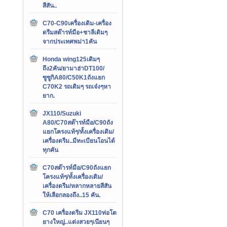
สีสัน..
C70-C90เครื่องเดิม-เครื่อง
ดรีมสต๊ารท์มือ+ชาลีเดิมๆ
จากประเทศพม่า1คัน
Honda wing125เดิมๆ
ถึง2คัน/ยามาฮ่าDT100/
ซูซูกิA80/C50K1ถังแยก
C70K2 รถเดิมๆ รถเจ๋งๆหา
ยาก.
JX110/Suzuki
A80/C70สต๊ารท์มือ/C90ถัง
แยกโครงแท้ๆ/ทั้งเครื่องเดิม/
เครื่องดรีม..มีทะเบียนโอนได้
ทุกคัน
C70สต๊ารท์มือ/C90ถังแยก
โครงแท้ๆ/ทั้งเครื่องเดิม/
เครื่องดรีม/หลากหลายสีสัน
ให้เลือกลองถึง..15 คัน.
C70 เครื่องดรีม JX110ท่อโต
ยางใหญ่..แต่งสวยๆเนียนๆ