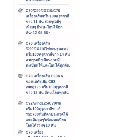
C70/C90/JX110/C70
เครื่องดรีม/ดรีม100คุรุสภาสี
ขาว 11 คัน สวยๆรถดีๆ
เนียนๆ มีท.บ+โอนได้ทุก
คัน<12-05-58>
C70 เครื่องดรีม
/C90/JX110ไฟกลมรุ่นแรก/
ดรีม100คุรุสภาสีขาว 14 คัน
สวยๆรถดีๆเนียนๆ รถมี
ทะเบียนให้และโอนได้ทุกคัน.
C70 เครื่องดรีม C90KA
ของแท้ดั่งเดิม C92
Wing125 ดรีม100คุรุสภาสี
ขาว 12 คัน มีทบ.โอนทุกคัน
C92/wing125/C70/รถ
ดรีม100คุรุสภาสีขาว/
รถC700นันทิดาประกวดได้
เลยเดิมสุดๆ/พร้อมทะเบียน
โอนได้รวมๆ 13 คัน
C70 เครื่อง