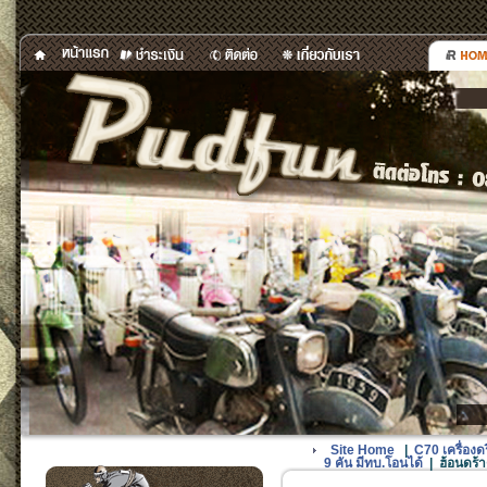
Site Home
|
C70 เครื่อง
9 คัน มีทบ.โอนได้
|
ฮ้อนดร้