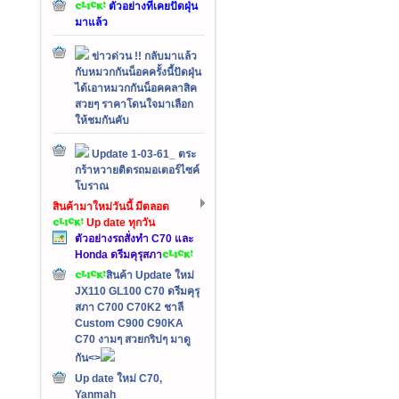
ตัวอย่างที่เคยปัดฝุ่น
มาแล้ว
ข่าวด่วน !! กลับมาแล้ว
กับหมวกกันน็อคครั้งนี้ปัดฝุ่น
ได้เอาหมวกกันน็อคคลาสิค
สวยๆ ราคาโดนใจมาเลือก
ให้ชมกันคับ
Update 1-03-61_ ตระ
กร้าหวายติดรถมอเตอร์ไซค์
โบราณ
สินค้ามาใหม่วันนี้ มีตลอด
Up date ทุกวัน
ตัวอย่างรถสั่งทำ C70 และ
Honda ดรีมคุรุสภา
สินค้า Update ใหม่
JX110 GL100 C70 ดรีมคุรุ
สภา C700 C70K2 ชาลี
Custom C900 C90KA
C70 งามๆ สวยกริปๆ มาดู
กัน<>
Up date ใหม่ C70,
Yanmah