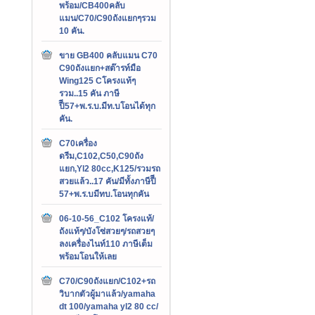
พร้อม/CB400คลับ
แมน/C70/C90ถังแยกๆรวม
10 คัน.
ขาย GB400 คลับแมน C70
C90ถังแยก+สต๊ารท์มือ
Wing125 Cโครงแท้ๆ
รวม..15 คัน ภาษี
ปีี57+พ.ร.บ.มีท.บโอนได้ทุก
คัน.
C70เครื่อง
ดรีม,C102,C50,C90ถัง
แยก,Yl2 80cc,K125/รวมรถ
สวยแล้ว..17 คัน/มีทั้งภาษีปีี
57+พ.ร.บมีทบ.โอนทุกคัน
06-10-56_C102 โครงแท้/
ถังแท้ๆ/บังโซ่สวยๆ/รถสวยๆ
ลงเครื่องไนท์110 ภาษีเต็ม
พร้อมโอนให้เลย
C70/C90ถังแยก/C102+รถ
วิบากตัวผู้มาแล้ว/yamaha
dt 100/yamaha yl2 80 cc/