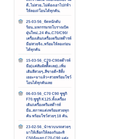
ดี..ไม่สวย..ไม่ต้องเอาไป#ท้า
ให้ลอง#โอนได้ทุกคัน.
25-03-56_จัดหนักดับ
ร้อน..มหกรรมรถโบราณปัด
ฝุ่นใหม่..24 คัน..C70/C90/
เครื่องเดิม/เครื่องดรีม/สต๊ารท์
มือ/สวยจิง..พร้อมให้ลองก่อน
ได้ทุกคัน
15-03-56_C70-C90สต๊ารท์
มือ(แค่สัมผัสติิิิดเลย)..เพิ่ม
เติมสีสวยๆ..สีขายดี+สีสั้ง
เยอะ+มาแล้ว+สวยพร้อมโชว์
โอนได้ทุกคันเลย
06-03-56_C70 C90 ซูซูกิ
F70.ซูซูกิ K125.ทั้งเครื่อง
เดิม/เครื่องครีมสต๊ารท์
มือ..สภาพแต่งพร้อมสวยทุก
คัน พร้อมโชว์สวยๆ 18 คัน.
23-02-56_นำขวบนรถสวยๆ
มาให้เลือกให้ลองกันอะทิ
C50ถังแยก C70-C90 แต่ง