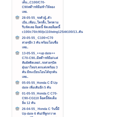
เต็ม...C100/C70-
C90สต๊ารท์มือ/ท้าให้ลอง
เลย.
28-05-55_รถตัวผู้..ตัว
เมีย..เพียบ..ใครสั้ง..ใครตาม
รีบจัดเลย ล็อตนี้ จัดเลยล็อตนี้
c100/c70/c90/jx110/wing125/dt100/13..คัน
20-05-55_ C100+C70
สวยๆอีก 3 คัน พร้อมโอนชื่อ
เลย..
13-05-55_++up date++
C70-C90..มีสต๊ารท์มือ#แค่
สัมผัสติดเลย#..รถสวยๆปัด
ฝุ่นมาใหม่ๆ ตกแต่งพร้อม 3
คัน มีทะเบียนโอนได้ทุกคัน
เลย..
05-05-55_Honda C มี Up
date เพิ่มเติมอีก 5 คัน
01-05-55_Honda C C70-
C90-CG110 ล็อตนี้จัดเต็ม
อิ่ม 12 คัน
26-04-55_ Honda C วันนี้มี
Up date 6 คัน#สีลูกกวาด