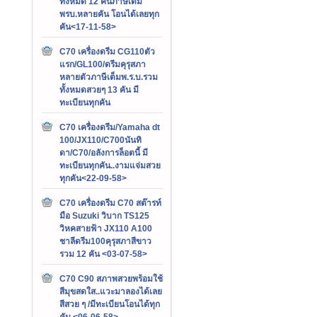
ทั้งหมด 12 คันภาษีเต็ม
พรบ.หลายคัน โอนได้เลยทุก
คัน<17-11-58>
C70 เครื่องดรีม CG110ตัว
แรก/GL100/ดรีมคุรุสภา
หลายตัวภาษีเต็มพ.ร.บ.รวม
ทั้งหมดสวยๆ 13 คัน มี
ทะเบียนทุกคัน
C70 เครื่องดรีม/Yamaha dt
100/JX110/C700นันทิ
ดา/C70/อลังการล็อตนี้ มี
ทะเบียนทุกคัน..งามแจ่มสวย
ทุกคัน<22-09-58>
C70 เครื่องดรีม C70 สต๊ารท์
มือ Suzuki วิบาก TS125
วิหคสายฟ้า JX110 A100
ชาลีดรีม100คุรุสภาสีขาว
รวม 12 คัน <03-07-58>
C70 C90 สภาพสวยพร้อมใช้
สีมุขสดใส..แวะมาลองได้เลย
สีสวย ๆ /มีทะเบียนโอนได้ทุก
คัน <06-06-58>