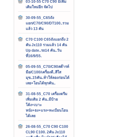
03-10-55 C70 C90 มีเพิ่ม
เติมใหม่อีก จัดไป
30-09-55_C65ถัง
แยก/C70/C90/DT100..รวม
แล้ว 13 คัน
C70 C100 C65ถังแยกถึง 2
คัน Jx110 รวมแล้ว 14 คัน
Up date..รถ14 คัน..วัน
ที่16/9/55.
05-09-55_C70/C90สต๊ารท์
มือ/C100/เครื่องดี..สีใส
มุข..15คัน..ท้าให้ลองก่อนได้
เลย+โอนได้ทุกคัน..
31-08-55_C70 เครื่องดรีม
เพิ่มเติม 2 คัน..มีป้าย
โค้ง+เบาะ
หนัง+ธง+แรง+ทะเบียนโอน
ได้เลย
26-08-55_C70 C90 C100
CL90 C100. 2คัน Jx110