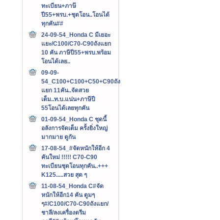
ทะเบียน+ภาษ๊
ปี55+พรบ.+ชุดโอน..โอนได้
ทุกคัน##
24-09-54_Honda C มีเยอะ
แยะ/C100/C70-C90ถังแยก
10 คัน ภาษีปี55+พรบ.พร้อม
โอนได้เลย..
09-09-
54_C100+C100+C50+C90ถัง
แยก 11คัน..จัดสวย
เต็ม..ท.บ.แน่น+ภาษีปี
55โอนได้เลยทุกคัน
01-09-54_Honda C ชุดนี้
อลังการจัดเต็ม ครั้งยิ่งใหญ่
มากมาย ดูกัน
17-08-54_#จัดหนักให้อีก 4
คันใหม่ !!!!! C70-C90
ทะเบียนชุดโอนทุกคัน..+++‏
K125.....สวย สุด ๆ
11-08-54_Honda C#จัด
หนักให้อีก14 คัน ตูมๆ
ๆ#/C100/C70-C90ถังแยก/
ชาลี/ลงเครื่องดรีม