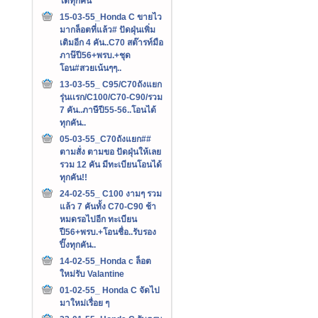
ได้ทุกคัน
15-03-55_Honda C ขายไว
มากล็อตที่แล้ว# ปัดฝุ่นเพิ่ม
เติมอีก 4 คัน..C70 สต๊ารท์มือ
ภาษ๊ปี56+พรบ.+ชุด
โอน#สวยเน้นๆๆ..
13-03-55_ C95/C70ถังแยก
รุ่นเเรก/C100/C70-C90/รวม
7 คัน..ภาษีปี55-56..โอนได้
ทุกคัน..
05-03-55_C70ถังแยก##
ตามสั่ง ตามขอ ปัดฝุ่นให้เลย
รวม 12 คัน มีทะเบียนโอนได้
ทุกคัน!!
24-02-55_ C100 งามๆ รวม
แล้ว 7 คันทั้ง C70-C90 ช้า
หมดรอไปอีก ทะเบียน
ปี56+พรบ.+โอนชื่อ..รับรอง
ปิ๊งทุกคัน..
14-02-55_Honda c ล็อต
ใหม่รับ Valantine
01-02-55_ Honda C จัดไป
มาใหม่เรื่อย ๆ