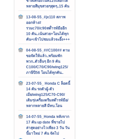
ชาลีเครื่องไนท์125เลือกได้
หลายสีมุขสวยๆสุดๆ..15 คัน
13-08-55_#jx110 สภาพ
ออกห้าง#
รวมc70/c90สต๊่ารท์มืออีก
10 คัน..เน้นสวย+โอนได้ทุก
คัน+เข้าไปชมแล้วจะอึ้ง+++
04-08-55_##C100## ตาม
ขอจัดให้แล้ว..พร้อมพัก
พวก..ตัวอื่นๆ อีก 9 คัน
C100/C70/C90/wing125/
ภาษีปี56 โอนได้ทุกคัน..
23-07-55_ Honda C ล็อตนี้
14 คัน รถตัวผู้-ตัว
เมีย/wing125/C70-C90/
เดิมๆ/เครื่องดรีมสต๊ารท์มือ/
หลากหลายสี มีทบ.โอน
14-07-55_Honda หลังจาก
17 คัน up date ที่ขายไป
ล่าสุดอย่างไวเพียง 3 วัน วัน
นี้มาใหม่ 7 คัน จัดไป