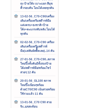
ธง ป้ายโค้ง เบาะแยก สีมุข
คิ้วรอบคัน โอนได้เลยทุกคัน
13-02-56_C70-C90/เครื่อง
เดิม/เครื่องดรีมสต๊ารท์มือ
แต่งครบ+ธงชาติ+ป้าย
โค้ง+ตะแกรงพับหลัง.โอนได้
ทุกคัน
02-02-56_C70-C90 เครือง
เดิม/เครื่องดรีมสต๊ารท์
มือ(แค่สัมผัสติิิิดเลย)..14 คัน
27-01-56_C70-C90..สภาพ
ใหม่ปิ๊งทั้งคันมีทั้ง/ธง/ป้าย
โค้ง/สต๊ารท์มือ/พร้อมโชว์
สวยๆ 12 คัน
20-01-56_GL100 สภาพ
ใหม่ปิ๊งเนียนๆพร้อม
ด้วยC70/C90 เน้นสวยพร้อม
ใช้รวมแล้ว 11 คัน
13-01-56_C70 C90 สวย
จิง..มุขสะท้อน