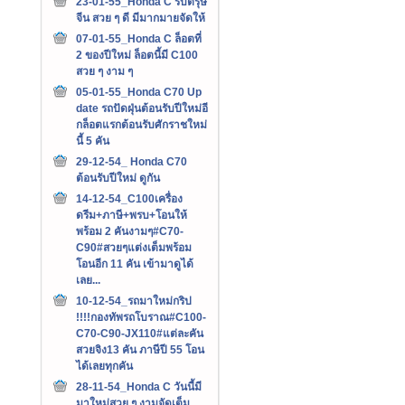
23-01-55_Honda C รับตรุษ
จีน สวย ๆ ดี มีมากมายจัดให้
07-01-55_Honda C ล็อตที่
2 ของปีใหม่ ล็อตนี้มี C100
สวย ๆ งาม ๆ
05-01-55_Honda C70 Up
date รถปัดฝุ่นต้อนรับปีใหม่อี
กล็อตแรกต้อนรับศักราชใหม่
นี้ 5 คัน
29-12-54_ Honda C70
ต้อนรับปีใหม่ ดูกัน
14-12-54_C100เครื่อง
ดรีม+ภาษี+พรบ+โอนให้
พร้อม 2 คันงามๆ#C70-
C90#สวยๆแต่งเต็มพร้อม
โอนอีก 11 คัน เข้ามาดูได้
เลย...
10-12-54_รถมาใหม่กริป
!!!!กองทัพรถโบราณ#C100-
C70-C90-JX110#แต่ละคัน
สวยจิง13 คัน ภาษีปี 55 โอน
ได้เลยทุกคัน
28-11-54_Honda C วันนี้มี
มาใหม่สวย ๆ งามจัดเต็ม