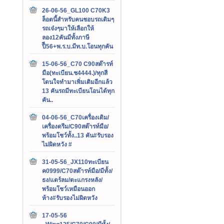
26-06-56_GL100 C70K3
ล็อตนี้สำหรับคนชอบรถเดิมๆ
รถเจ๋งๆมาให้เลือกให้
ลอง12คันมีทั้งภาษี
ปีี56+พ.ร.บ.มีท.บ.โอนทุกคัน
15-06-56_C70 C90สต๊ารท์
มือ(ทะเบียน.ช4444.)/ทุกสี
โดนใจทำมาเพิ่มเติมอีกแล้ว
13 คันรถมีทะเบียนโอนได้ทุก
คัน..
04-06-56_C70เครื่องเดิม/
เครื่องดรีม/C90สต๊ารท์มือ/
พร้อมโชว์ทั้ง..13 คัน#รับรอง
ไม่ผิดหวัง #
31-05-56_JX110ทะเบียน
ค0999/C70สต๊ารท์มือ/มีทั้ง/
ธง/แตร์ลม/ตะแกรงหลัง/
พร้อมโชว์เหมือนออก
ห้าง#รับรองไม่ผิดหวัง
17-05-56