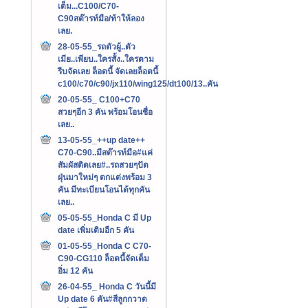
เต็ม...C100/C70-
C90สต๊ารท์มือ/ท้าให้ลอง
เลย.
28-05-55_รถตัวผู้..ตัว
เมีย..เพียบ..ใครสั้ง..ใครตาม
รีบจัดเลย ล็อตนี้ จัดเลยล็อตนี้
c100/c70/c90/jx110/wing125/dt100/13..คัน
20-05-55_ C100+C70
สวยๆอีก 3 คัน พร้อมโอนชื่อ
เลย..
13-05-55_++up date++
C70-C90..มีสต๊ารท์มือ#แค่
สัมผัสติดเลย#..รถสวยๆปัด
ฝุ่นมาใหม่ๆ ตกแต่งพร้อม 3
คัน มีทะเบียนโอนได้ทุกคัน
เลย..
05-05-55_Honda C มี Up
date เพิ่มเติมอีก 5 คัน
01-05-55_Honda C C70-
C90-CG110 ล็อตนี้จัดเต็ม
อิ่ม 12 คัน
26-04-55_ Honda C วันนี้มี
Up date 6 คัน#สีลูกกวาด