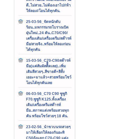
ดี..ไม่สวย..ไม่ต้องเอาไป#ท้า
ให้ลอง#โอนได้ทุกคัน.
25-03-56_จัดหนักดับ
ร้อน..มหกรรมรถโบราณปัด
ฝุ่นใหม่..24 คัน..C70/C90/
เครื่องเดิม/เครื่องดรีม/สต๊ารท์
มือ/สวยจิง..พร้อมให้ลองก่อน
ได้ทุกคัน
15-03-56_C70-C90สต๊ารท์
มือ(แค่สัมผัสติิิิดเลย)..เพิ่ม
เติมสีสวยๆ..สีขายดี+สีสั้ง
เยอะ+มาแล้ว+สวยพร้อมโชว์
โอนได้ทุกคันเลย
06-03-56_C70 C90 ซูซูกิ
F70.ซูซูกิ K125.ทั้งเครื่อง
เดิม/เครื่องครีมสต๊ารท์
มือ..สภาพแต่งพร้อมสวยทุก
คัน พร้อมโชว์สวยๆ 18 คัน.
23-02-56_นำขวบนรถสวยๆ
มาให้เลือกให้ลองกันอะทิ
C50ถังแยก C70-C90 แต่ง