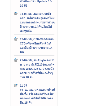
สวยมีทบ.โอน Up date 15-
10-56
31-08-56_JX110/C90ถัง
แยก..รถโครงเดิมๆแต่ทำใหม่
แบบรถออกห้าง..รวมรถสวยๆ
อีกมากมาย..14คัน..โอนได้
เลยทุกคัน.
12-08-56_C70-C90ถังแยก
C70เครื่องดรีมสต๊ารท์มือ/
และอื่นๆอีกมากมายรวม 14
คัน
27-07-56_รถเดิมๆรถเจ๋งๆรถ
หายากอาทิ JX110รุ่นแรกไฟ
กลม WING125 C70 C90ถัง
แยกC70สต๊ารท์มือและอื่นๆ
รวม.18 คัน
11-07-
56_C70/C70K3/C90สต๊ารท์
มือ/ทั้งเครื่องเดิม/เครื่องดรีม/
หลากหลายสีสันให้เลือกลอง
ถึง..15 คัน