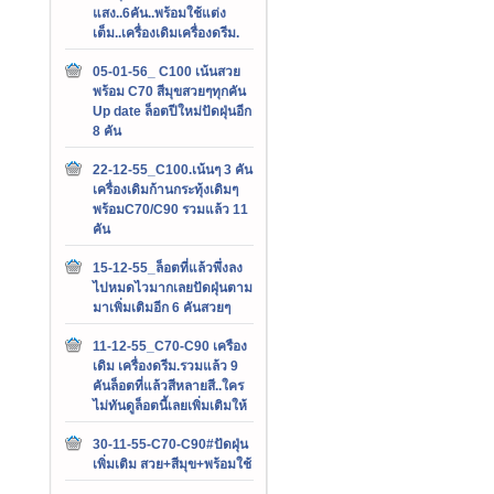
แสง..6คัน..พร้อมใช้แต่ง
เต็ม..เครื่องเดิมเครื่องดรีม.
05-01-56_ C100 เน้นสวย
พร้อม C70 สีมุขสวยๆทุกคัน
Up date ล็อตปีใหม่ปัดฝุ่นอีก
8 คัน
22-12-55_C100.เน้นๆ 3 คัน
เครื่องเดิมก้านกระทุ้งเดิมๆ
พร้อมC70/C90 รวมแล้ว 11
คัน
15-12-55_ล็อตที่แล้วพึ่งลง
ไปหมดไวมากเลยปัดฝุ่นตาม
มาเพิ่มเติมอีก 6 คันสวยๆ
11-12-55_C70-C90 เครือง
เดิม เครื่องดรีม.รวมแล้ว 9
คันล็อตที่แล้วสีหลายสี..ใคร
ไม่ทันดูล็อตนี้เลยเพิ่มเติมให้
30-11-55-C70-C90#ปัดฝุ่น
เพิ่มเติม สวย+สีมุข+พร้อมใช้