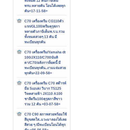
ทั้งหมด 12 คันภาษีเต็ม
พรบ.หลายคัน โอนได้เลยทุก
คัน<17-11-58>
C70 เครื่องดรีม CG110ตัว
แรก/GL100/ดรีมคุรุสภา
หลายตัวภาษีเต็มพ.ร.บ.รวม
ทั้งหมดสวยๆ 13 คัน มี
ทะเบียนทุกคัน
C70 เครื่องดรีม/Yamaha dt
100/JX110/C700นันทิ
ดา/C70/อลังการล็อตนี้ มี
ทะเบียนทุกคัน..งามแจ่มสวย
ทุกคัน<22-09-58>
C70 เครื่องดรีม C70 สต๊ารท์
มือ Suzuki วิบาก TS125
วิหคสายฟ้า JX110 A100
ชาลีดรีม100คุรุสภาสีขาว
รวม 12 คัน <03-07-58>
C70 C90 สภาพสวยพร้อมใช้
สีมุขสดใส..แวะมาลองได้เลย
สีสวย ๆ /มีทะเบียนโอนได้ทุก
คัน <06-06-58>