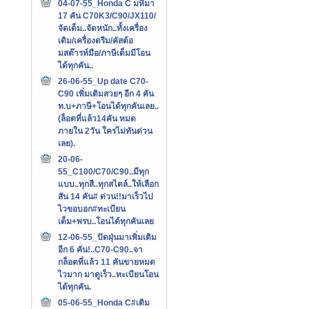
04-07-55_Honda C มหึมา
17 คัน C70K3/C90/JX110/
จัดเต็ม..จัดหนัก..ทั้งเครื่อง
เดิม/เครื่องดรีม/คัสต้อ
มสต๊ารท์มือ/ภาษีเต็มมีโอน
ได้ทุกคัน..
26-06-55_Up date C70-
C90 เพิ่มเติมสวยๆ อีก 4 คัน
ท.บ+ภาษี+โอนได้ทุกคันเลย..
(ล็อตที่แล้ว14คัน หมด
ภายใน 2วัน ใครไม่ทันด่วน
เลย).
20-06-
55_C100/C70/C90..มีทุก
แบบ..ทุกสี..ทุกสไตล์..ให้เลือก
สัน 14 คัน# ด่วน!!มาเร็วไป
ไวขอบอก#ทะเบียน
เต็ม+พรบ..โอนได้ทุกคันเลย
12-06-55_ปัดฝุ่นมาเพิ่มเติม
อีก 6 คัน!..C70-C90..จา
กล็อตที่แล้ว 11 คันขายหมด
ไวมาก มาดูเร็ว..ทะเบียนโอน
ได้ทุกคัน.
05-06-55_Honda C#เติม