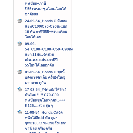
ทะเบียน+ภาษ๊
ปี55+พรบ.+ชุดโอน..โอนได้
ทุกคัน##
24-09-54_Honda C มีเยอะ
แยะ/C100/C70-C90ถังแยก
10 คัน ภาษีปี55+พรบ.พร้อม
โอนได้เลย..
09-09-
54_C100+C100+C50+C90ถัง
แยก 11คัน..จัดสวย
เต็ม..ท.บ.แน่น+ภาษีปี
55โอนได้เลยทุกคัน
01-09-54_Honda C ชุดนี้
อลังการจัดเต็ม ครั้งยิ่งใหญ่
มากมาย ดูกัน
17-08-54_#จัดหนักให้อีก 4
คันใหม่ !!!!! C70-C90
ทะเบียนชุดโอนทุกคัน..+++‏
K125.....สวย สุด ๆ
11-08-54_Honda C#จัด
หนักให้อีก14 คัน ตูมๆ
ๆ#/C100/C70-C90ถังแยก/
ชาลี/ลงเครื่องดรีม