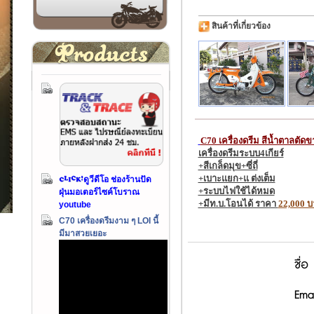
สินค้าที่เกี่ยวข้อง
C70 เครื่องดรีม สีน้ำตาลตัด
เครื่องดรีมระบบ4เกียร์
+สีเกล็ดมุข+ซี่ถี่
+เบาะแยก+แ ต่งเต็ม
ดูวีดีโอ ช่องร้านปัด
+ระบบไฟใช้ได้หมด
ฝุ่นมอเตอร์ไซค์โบราณ
+มีท.บ.โอนได้ ราคา
22,000 
youtube
C70 เครื่องดรีมงาม ๆ LOI นี้
มีมาสวยเยอะ
ชื่อ
Emai