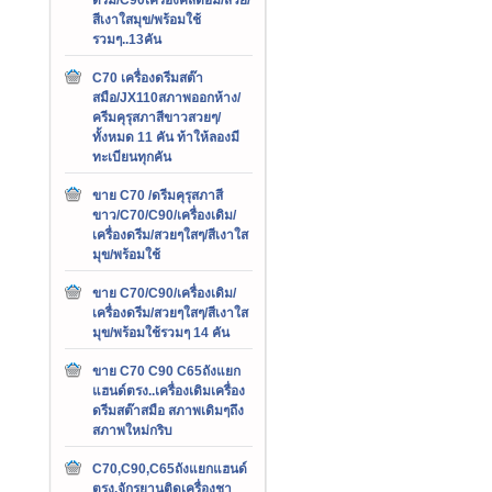
สีเงาใสมุข/พร้อมใช้
รวมๆ..13คัน
C70 เครื่องดรีมสต๊า
สมือ/JX110สภาพออกห้าง/
ครีมคุรุสภาสีขาวสวยๆ/
ทั้งหมด 11 คัน ท้าให้ลองมี
ทะเบียนทุกคัน
ขาย C70 /ดรีมคุรุสภาสี
ขาว/C70/C90/เครื่องเดิม/
เครื่องดรีม/สวยๆใสๆ/สีเงาใส
มุข/พร้อมใช้
ขาย C70/C90/เครื่องเดิม/
เครื่องดรีม/สวยๆใสๆ/สีเงาใส
มุข/พร้อมใช้รวมๆ 14 คัน
ขาย C70 C90 C65ถังแยก
แฮนด์ตรง..เครื่องเดิมเครื่อง
ดรีมสต๊าสมือ สภาพเดิมๆถึง
สภาพใหม่กริบ
C70,C90,C65ถังแยกแฮนด์
ตรง,จักรยานติดเครื่องชา