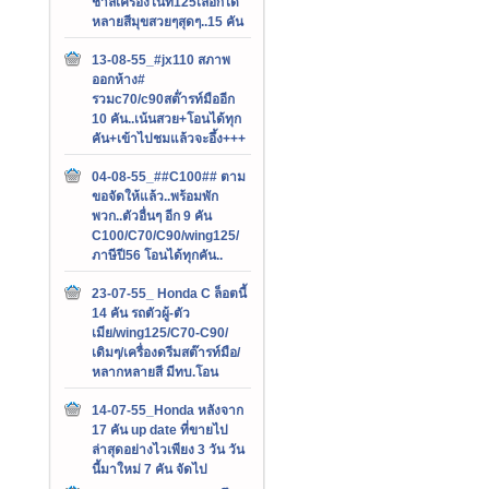
ชาลีเครื่องไนท์125เลือกได้
หลายสีมุขสวยๆสุดๆ..15 คัน
13-08-55_#jx110 สภาพ
ออกห้าง#
รวมc70/c90สต๊่ารท์มืออีก
10 คัน..เน้นสวย+โอนได้ทุก
คัน+เข้าไปชมแล้วจะอึ้ง+++
04-08-55_##C100## ตาม
ขอจัดให้แล้ว..พร้อมพัก
พวก..ตัวอื่นๆ อีก 9 คัน
C100/C70/C90/wing125/
ภาษีปี56 โอนได้ทุกคัน..
23-07-55_ Honda C ล็อตนี้
14 คัน รถตัวผู้-ตัว
เมีย/wing125/C70-C90/
เดิมๆ/เครื่องดรีมสต๊ารท์มือ/
หลากหลายสี มีทบ.โอน
14-07-55_Honda หลังจาก
17 คัน up date ที่ขายไป
ล่าสุดอย่างไวเพียง 3 วัน วัน
นี้มาใหม่ 7 คัน จัดไป