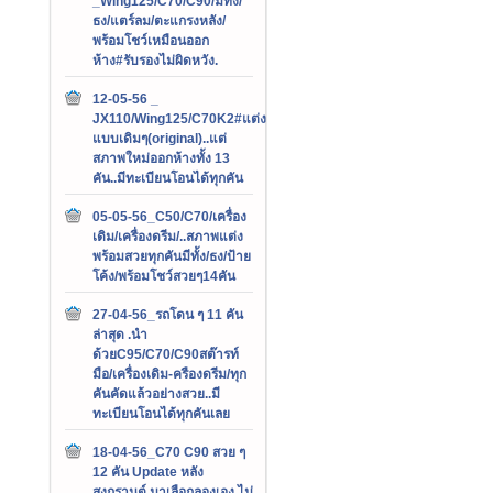
_Wing125/C70/C90/มีทั้ง/
ธง/แตร์ลม/ตะแกรงหลัง/
พร้อมโชว์เหมือนออก
ห้าง#รับรองไม่ผิดหวัง.
12-05-56 _
JX110/Wing125/C70K2#แต่ง
แบบเดิมๆ(original)..แต่
สภาพใหม่ออกห้างทั้ง 13
คัน..มีทะเบียนโอนได้ทุกคัน
05-05-56_C50/C70/เครื่อง
เดิม/เครื่องดรีม/..สภาพแต่ง
พร้อมสวยทุกคันมีทั้ง/ธง/ป้าย
โค้ง/พร้อมโชว์สวยๆ14คัน
27-04-56_รถโดน ๆ 11 คัน
ล่าสุด .นำ
ด้วยC95/C70/C90สต๊ารท์
มือ/เครื่องเดิม-ครืองดรีม/ทุก
คันคัดแล้วอย่างสวย..มี
ทะเบียนโอนได้ทุกคันเลย
18-04-56_C70 C90 สวย ๆ
12 คัน Update หลัง
สงกรานต์.มาเลือกลองเอง ไม่