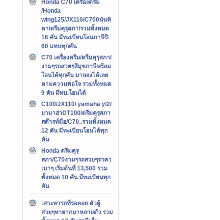
Honda C70 เครืองดรีม
/Honda
wing125/JX110/C700นันทิ
ดา/ดรีมคุรุสภา/รวมทั้งหมด
16 คัน มีทะเบียนโอนภาษีปี
60 แทบทุกคัน
C70 เครื่องดรีม/ดรีมคุรุสภา/
งามๆรถสวยๆสีมุขภาษีพร้อม
โอนได้ทุกคัน มาลองได้เลย
ตามความพอใจ รวมทั้งหมด
9 คัน มีทบ.โอนได้
C100/JX110/ yamaha yl2/
ยามาฮ่าDT100/ดรีมคุรุสภา
สต๊ารท์มือ/C70..รวมทั้งหมด
12 คัน มีทะเบียนโอนได้ทุก
คัน
Honda ดรีมคุรุ
สภา/C70งามๆรถสวยๆราคา
เบาๆ เริ่มต้นที่ 13,500 รวม
ทั้งหมด 10 คัน มีทะเบียนทุก
คัน
เสาะหารถที่รอคอย ตัวผู้
สวยๆหายากมาหลายตัว รวม