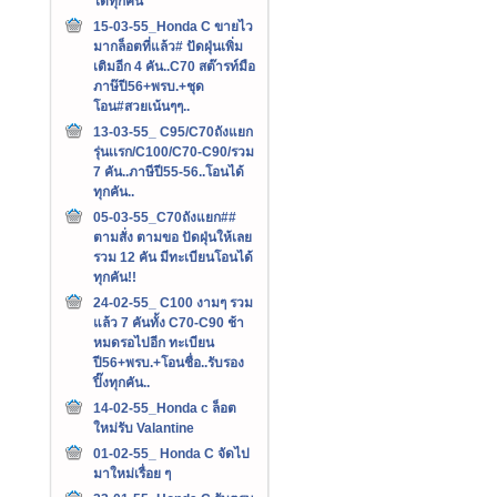
ได้ทุกคัน
15-03-55_Honda C ขายไว
มากล็อตที่แล้ว# ปัดฝุ่นเพิ่ม
เติมอีก 4 คัน..C70 สต๊ารท์มือ
ภาษ๊ปี56+พรบ.+ชุด
โอน#สวยเน้นๆๆ..
13-03-55_ C95/C70ถังแยก
รุ่นเเรก/C100/C70-C90/รวม
7 คัน..ภาษีปี55-56..โอนได้
ทุกคัน..
05-03-55_C70ถังแยก##
ตามสั่ง ตามขอ ปัดฝุ่นให้เลย
รวม 12 คัน มีทะเบียนโอนได้
ทุกคัน!!
24-02-55_ C100 งามๆ รวม
แล้ว 7 คันทั้ง C70-C90 ช้า
หมดรอไปอีก ทะเบียน
ปี56+พรบ.+โอนชื่อ..รับรอง
ปิ๊งทุกคัน..
14-02-55_Honda c ล็อต
ใหม่รับ Valantine
01-02-55_ Honda C จัดไป
มาใหม่เรื่อย ๆ