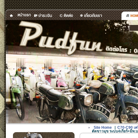
Site Home
|
C70-C90 เครื
ตัดขาวมุข ระบบ4เกียร์+มีท.