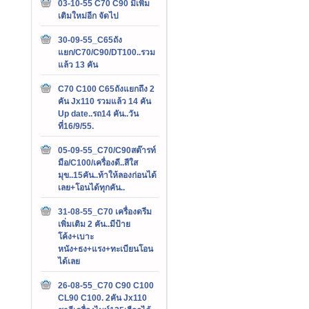
03-10-55 C70 C90 มีเพิ่ม
เติมใหม่อีก จัดไป
30-09-55_C65ถัง
แยก/C70/C90/DT100..รวม
แล้ว 13 คัน
C70 C100 C65ถังแยกถึง 2
คัน Jx110 รวมแล้ว 14 คัน
Up date..รถ14 คัน..วัน
ที่16/9/55.
05-09-55_C70/C90สต๊ารท์
มือ/C100/เครื่องดี..สีใส
มุข..15คัน..ท้าให้ลองก่อนได้
เลย+โอนได้ทุกคัน..
31-08-55_C70 เครื่องดรีม
เพิ่มเติม 2 คัน..มีป้าย
โค้ง+เบาะ
หนัง+ธง+แรง+ทะเบียนโอน
ได้เลย
26-08-55_C70 C90 C100
CL90 C100. 2คัน Jx110