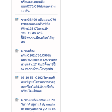
พร้อม/CB400คลับ
แมน/C70/C90ถังแยกๆรวม
10 คัน.
ขาย GB400 คลับแมน C70
C90ถังแยก+สต๊ารท์มือ
Wing125 Cโครงแท้ๆ
รวม..15 คัน ภาษี
ปีี57+พ.ร.บ.มีท.บโอนได้ทุก
คัน.
C70เครื่อง
ดรีม,C102,C50,C90ถัง
แยก,Yl2 80cc,K125/รวมรถ
สวยแล้ว..17 คัน/มีทั้งภาษีปีี
57+พ.ร.บมีทบ.โอนทุกคัน
06-10-56_C102 โครงแท้/
ถังแท้ๆ/บังโซ่สวยๆ/รถสวยๆ
ลงเครื่องไนท์110 ภาษีเต็ม
พร้อมโอนให้เลย
C70/C90ถังแยก/C102+รถ
วิบากตัวผู้มาแล้ว/yamaha
dt 100/yamaha yl2 80 cc/