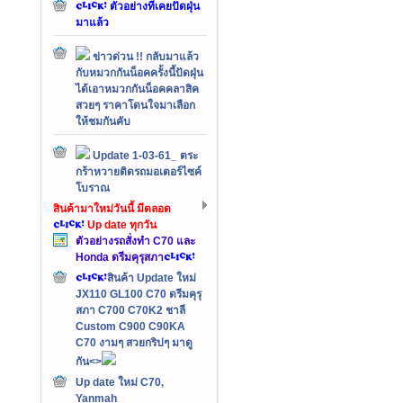
ตัวอย่างที่เคยปัดฝุ่น
มาแล้ว
ข่าวด่วน !! กลับมาแล้ว
กับหมวกกันน็อคครั้งนี้ปัดฝุ่น
ได้เอาหมวกกันน็อคคลาสิค
สวยๆ ราคาโดนใจมาเลือก
ให้ชมกันคับ
Update 1-03-61_ ตระ
กร้าหวายติดรถมอเตอร์ไซค์
โบราณ
สินค้ามาใหม่วันนี้ มีตลอด
Up date ทุกวัน
ตัวอย่างรถสั่งทำ C70 และ
Honda ดรีมคุรุสภา
สินค้า Update ใหม่
JX110 GL100 C70 ดรีมคุรุ
สภา C700 C70K2 ชาลี
Custom C900 C90KA
C70 งามๆ สวยกริปๆ มาดู
กัน<>
Up date ใหม่ C70,
Yanmah