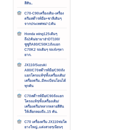
สีสัน..
C70-C90เครื่องเดิม-เครื่อง
ดรีมสต๊ารท์มือ+ชาลีเดิมๆ
จากประเทศพม่า1คัน
Honda wing125เดิมๆ
ถึง2คัน/ยามาฮ่าDT100/
ซูซูกิA80/C50K1ถังแยก
C70K2 รถเดิมๆ รถเจ๋งๆหา
ยาก.
JX110/Suzuki
A80/C70สต๊ารท์มือ/C90ถัง
แยกโครงแท้ๆ/ทั้งเครื่องเดิม/
เครื่องดรีม..มีทะเบียนโอนได้
ทุกคัน
C70สต๊ารท์มือ/C90ถังแยก
โครงแท้ๆ/ทั้งเครื่องเดิม/
เครื่องดรีม/หลากหลายสีสัน
ให้เลือกลองถึง..15 คัน.
C70 เครื่องดรีม JX110ท่อโต
ยางใหญ่..แต่งสวยๆเนียนๆ