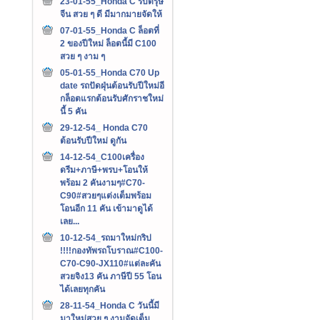
23-01-55_Honda C รับตรุษ
จีน สวย ๆ ดี มีมากมายจัดให้
07-01-55_Honda C ล็อตที่
2 ของปีใหม่ ล็อตนี้มี C100
สวย ๆ งาม ๆ
05-01-55_Honda C70 Up
date รถปัดฝุ่นต้อนรับปีใหม่อี
กล็อตแรกต้อนรับศักราชใหม่
นี้ 5 คัน
29-12-54_ Honda C70
ต้อนรับปีใหม่ ดูกัน
14-12-54_C100เครื่อง
ดรีม+ภาษี+พรบ+โอนให้
พร้อม 2 คันงามๆ#C70-
C90#สวยๆแต่งเต็มพร้อม
โอนอีก 11 คัน เข้ามาดูได้
เลย...
10-12-54_รถมาใหม่กริป
!!!!กองทัพรถโบราณ#C100-
C70-C90-JX110#แต่ละคัน
สวยจิง13 คัน ภาษีปี 55 โอน
ได้เลยทุกคัน
28-11-54_Honda C วันนี้มี
มาใหม่สวย ๆ งามจัดเต็ม