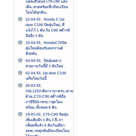
แต่ละสีโดนๆ c70-c90 แต่ง
เต็ม..สวยพร้อมขี่+มีทะเบียน
โอนได้ทุกคัน..
22-04-55_ Honda C Up
date C100 ปัดฝุ่นใหม่..ที่
แจ้งไว้ 1 คัน กับ C90 สต๊ารท์
มืออีก 1 คัน
10-04-55_ HondaC70ปัด
ฝุ่นใหม่ต้อนรับสงกรานต์
อีก9คัน
04-04-55_ ปัดฝุ่นอย่าง
สวยงามวันนี้มี 3 คันใหม่
02-04-55_Up date C100
เสร็จใหม่วันนี้
26-03-55_
#GL125#เดิม+งาม+ครบ..ตาม
ด้วย..C70-C90 สต๊ารท์มือ
ภาษีปี56+พรบ.+ชุดโอน
พร้อม..ทั้งหมด 8 คัน
19-03-55_C70-C90 ปัดฝุ่น
เพิ่มเติมอีก 3 คัน 3 สี..จา
กล็อตที่แล้ว 6 คันวันเดียว
หมด..รถทุกคันมีทะเบียนโอน