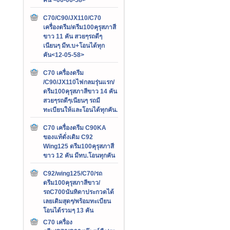
C70/C90/JX110/C70
เครื่องดรีม/ดรีม100คุรุสภาสี
ขาว 11 คัน สวยๆรถดีๆ
เนียนๆ มีท.บ+โอนได้ทุก
คัน<12-05-58>
C70 เครื่องดรีม
/C90/JX110ไฟกลมรุ่นแรก/
ดรีม100คุรุสภาสีขาว 14 คัน
สวยๆรถดีๆเนียนๆ รถมี
ทะเบียนให้และโอนได้ทุกคัน.
C70 เครื่องดรีม C90KA
ของแท้ดั่งเดิม C92
Wing125 ดรีม100คุรุสภาสี
ขาว 12 คัน มีทบ.โอนทุกคัน
C92/wing125/C70/รถ
ดรีม100คุรุสภาสีขาว/
รถC700นันทิดาประกวดได้
เลยเดิมสุดๆ/พร้อมทะเบียน
โอนได้รวมๆ 13 คัน
C70 เครื่อง