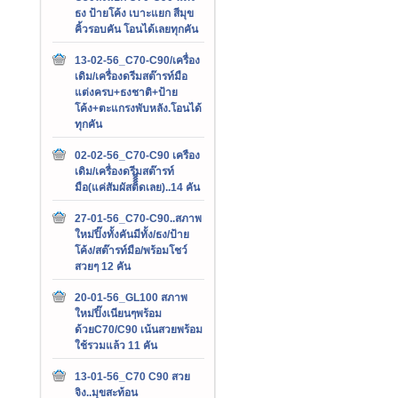
ธง ป้ายโค้ง เบาะแยก สีมุข
คิ้วรอบคัน โอนได้เลยทุกคัน
13-02-56_C70-C90/เครื่อง
เดิม/เครื่องดรีมสต๊ารท์มือ
แต่งครบ+ธงชาติ+ป้าย
โค้ง+ตะแกรงพับหลัง.โอนได้
ทุกคัน
02-02-56_C70-C90 เครือง
เดิม/เครื่องดรีมสต๊ารท์
มือ(แค่สัมผัสติิิิดเลย)..14 คัน
27-01-56_C70-C90..สภาพ
ใหม่ปิ๊งทั้งคันมีทั้ง/ธง/ป้าย
โค้ง/สต๊ารท์มือ/พร้อมโชว์
สวยๆ 12 คัน
20-01-56_GL100 สภาพ
ใหม่ปิ๊งเนียนๆพร้อม
ด้วยC70/C90 เน้นสวยพร้อม
ใช้รวมแล้ว 11 คัน
13-01-56_C70 C90 สวย
จิง..มุขสะท้อน