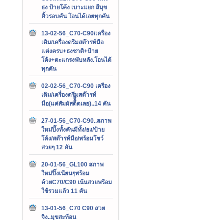
ธง ป้ายโค้ง เบาะแยก สีมุข
คิ้วรอบคัน โอนได้เลยทุกคัน
13-02-56_C70-C90/เครื่อง
เดิม/เครื่องดรีมสต๊ารท์มือ
แต่งครบ+ธงชาติ+ป้าย
โค้ง+ตะแกรงพับหลัง.โอนได้
ทุกคัน
02-02-56_C70-C90 เครือง
เดิม/เครื่องดรีมสต๊ารท์
มือ(แค่สัมผัสติิิิดเลย)..14 คัน
27-01-56_C70-C90..สภาพ
ใหม่ปิ๊งทั้งคันมีทั้ง/ธง/ป้าย
โค้ง/สต๊ารท์มือ/พร้อมโชว์
สวยๆ 12 คัน
20-01-56_GL100 สภาพ
ใหม่ปิ๊งเนียนๆพร้อม
ด้วยC70/C90 เน้นสวยพร้อม
ใช้รวมแล้ว 11 คัน
13-01-56_C70 C90 สวย
จิง..มุขสะท้อน