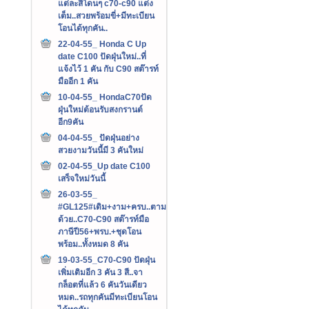
แต่ละสีโดนๆ c70-c90 แต่ง
เต็ม..สวยพร้อมขี่+มีทะเบียน
โอนได้ทุกคัน..
22-04-55_ Honda C Up
date C100 ปัดฝุ่นใหม่..ที่
แจ้งไว้ 1 คัน กับ C90 สต๊ารท์
มืออีก 1 คัน
10-04-55_ HondaC70ปัด
ฝุ่นใหม่ต้อนรับสงกรานต์
อีก9คัน
04-04-55_ ปัดฝุ่นอย่าง
สวยงามวันนี้มี 3 คันใหม่
02-04-55_Up date C100
เสร็จใหม่วันนี้
26-03-55_
#GL125#เดิม+งาม+ครบ..ตาม
ด้วย..C70-C90 สต๊ารท์มือ
ภาษีปี56+พรบ.+ชุดโอน
พร้อม..ทั้งหมด 8 คัน
19-03-55_C70-C90 ปัดฝุ่น
เพิ่มเติมอีก 3 คัน 3 สี..จา
กล็อตที่แล้ว 6 คันวันเดียว
หมด..รถทุกคันมีทะเบียนโอน