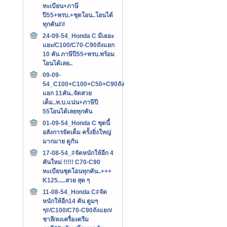
ทะเบียน+ภาษ๊
ปี55+พรบ.+ชุดโอน..โอนได้
ทุกคัน##
24-09-54_Honda C มีเยอะ
แยะ/C100/C70-C90ถังแยก
10 คัน ภาษีปี55+พรบ.พร้อม
โอนได้เลย..
09-09-
54_C100+C100+C50+C90ถัง
แยก 11คัน..จัดสวย
เต็ม..ท.บ.แน่น+ภาษีปี
55โอนได้เลยทุกคัน
01-09-54_Honda C ชุดนี้
อลังการจัดเต็ม ครั้งยิ่งใหญ่
มากมาย ดูกัน
17-08-54_#จัดหนักให้อีก 4
คันใหม่ !!!!! C70-C90
ทะเบียนชุดโอนทุกคัน..+++‏
K125.....สวย สุด ๆ
11-08-54_Honda C#จัด
หนักให้อีก14 คัน ตูมๆ
ๆ#/C100/C70-C90ถังแยก/
ชาลี/ลงเครื่องดรีม