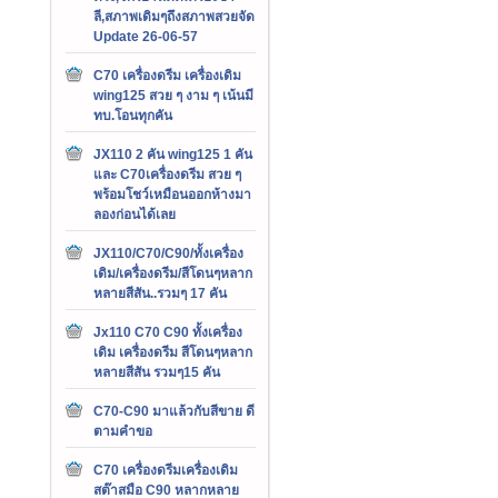
ลี,สภาพเดิมๆถึงสภาพสวยจัด
Update 26-06-57
C70 เครื่องดรีม เครื่องเดิม
wing125 สวย ๆ งาม ๆ เน้นมี
ทบ.โอนทุกคัน
JX110 2 คัน wing125 1 คัน
และ C70เครื่องดรีม สวย ๆ
พร้อมโชว์เหมือนออกห้างมา
ลองก่อนได้เลย
JX110/C70/C90/ทั้งเครื่อง
เดิม/เครื่องดรีม/สีโดนๆหลาก
หลายสีสัน..รวมๆ 17 คัน
Jx110 C70 C90 ทั้งเครื่อง
เดิม เครื่องดรีม สีโดนๆหลาก
หลายสีสัน รวมๆ15 คัน
C70-C90 มาแล้วกับสีขาย ดี
ตามคำขอ
C70 เครื่องดรีมเครื่องเดิม
สต๊าสมือ C90 หลากหลาย