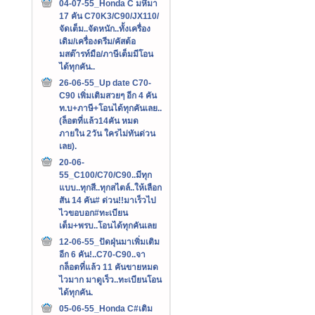
04-07-55_Honda C มหึมา
17 คัน C70K3/C90/JX110/
จัดเต็ม..จัดหนัก..ทั้งเครื่อง
เดิม/เครื่องดรีม/คัสต้อ
มสต๊ารท์มือ/ภาษีเต็มมีโอน
ได้ทุกคัน..
26-06-55_Up date C70-
C90 เพิ่มเติมสวยๆ อีก 4 คัน
ท.บ+ภาษี+โอนได้ทุกคันเลย..
(ล็อตที่แล้ว14คัน หมด
ภายใน 2วัน ใครไม่ทันด่วน
เลย).
20-06-
55_C100/C70/C90..มีทุก
แบบ..ทุกสี..ทุกสไตล์..ให้เลือก
สัน 14 คัน# ด่วน!!มาเร็วไป
ไวขอบอก#ทะเบียน
เต็ม+พรบ..โอนได้ทุกคันเลย
12-06-55_ปัดฝุ่นมาเพิ่มเติม
อีก 6 คัน!..C70-C90..จา
กล็อตที่แล้ว 11 คันขายหมด
ไวมาก มาดูเร็ว..ทะเบียนโอน
ได้ทุกคัน.
05-06-55_Honda C#เติม