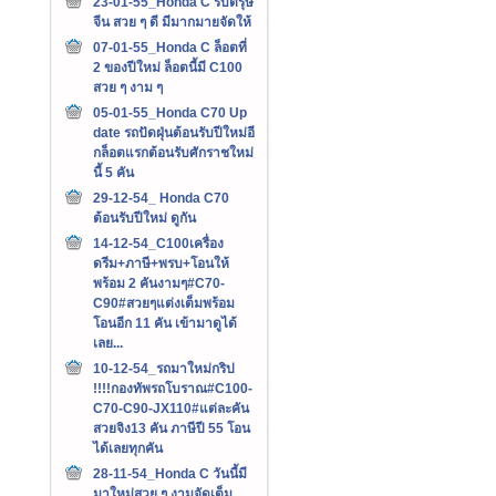
23-01-55_Honda C รับตรุษ
จีน สวย ๆ ดี มีมากมายจัดให้
07-01-55_Honda C ล็อตที่
2 ของปีใหม่ ล็อตนี้มี C100
สวย ๆ งาม ๆ
05-01-55_Honda C70 Up
date รถปัดฝุ่นต้อนรับปีใหม่อี
กล็อตแรกต้อนรับศักราชใหม่
นี้ 5 คัน
29-12-54_ Honda C70
ต้อนรับปีใหม่ ดูกัน
14-12-54_C100เครื่อง
ดรีม+ภาษี+พรบ+โอนให้
พร้อม 2 คันงามๆ#C70-
C90#สวยๆแต่งเต็มพร้อม
โอนอีก 11 คัน เข้ามาดูได้
เลย...
10-12-54_รถมาใหม่กริป
!!!!กองทัพรถโบราณ#C100-
C70-C90-JX110#แต่ละคัน
สวยจิง13 คัน ภาษีปี 55 โอน
ได้เลยทุกคัน
28-11-54_Honda C วันนี้มี
มาใหม่สวย ๆ งามจัดเต็ม