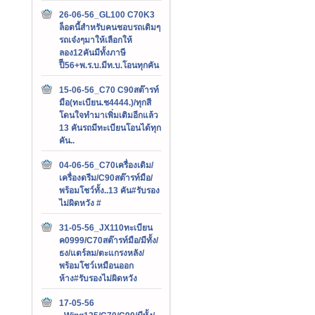
26-06-56_GL100 C70K3
ล็อตนี้สำหรับคนชอบรถเดิมๆ
รถเจ๋งๆมาให้เลือกให้
ลอง12คันมีทั้งภาษี
ปีี56+พ.ร.บ.มีท.บ.โอนทุกคัน
15-06-56_C70 C90สต๊ารท์
มือ(ทะเบียน.ช4444.)/ทุกสี
โดนใจทำมาเพิ่มเติมอีกแล้ว
13 คันรถมีทะเบียนโอนได้ทุก
คัน..
04-06-56_C70เครื่องเดิม/
เครื่องดรีม/C90สต๊ารท์มือ/
พร้อมโชว์ทั้ง..13 คัน#รับรอง
ไม่ผิดหวัง #
31-05-56_JX110ทะเบียน
ค0999/C70สต๊ารท์มือ/มีทั้ง/
ธง/แตร์ลม/ตะแกรงหลัง/
พร้อมโชว์เหมือนออก
ห้าง#รับรองไม่ผิดหวัง
17-05-56