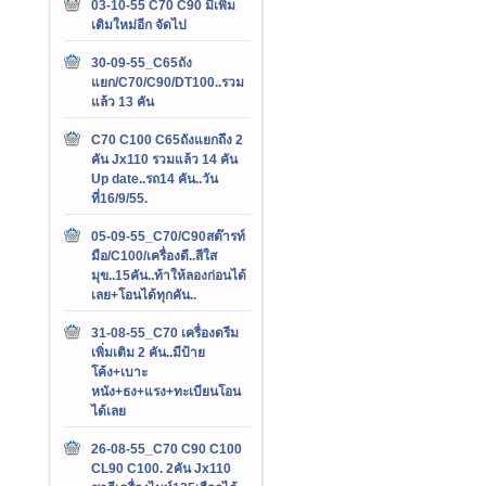
03-10-55 C70 C90 มีเพิ่ม
เติมใหม่อีก จัดไป
30-09-55_C65ถัง
แยก/C70/C90/DT100..รวม
แล้ว 13 คัน
C70 C100 C65ถังแยกถึง 2
คัน Jx110 รวมแล้ว 14 คัน
Up date..รถ14 คัน..วัน
ที่16/9/55.
05-09-55_C70/C90สต๊ารท์
มือ/C100/เครื่องดี..สีใส
มุข..15คัน..ท้าให้ลองก่อนได้
เลย+โอนได้ทุกคัน..
31-08-55_C70 เครื่องดรีม
เพิ่มเติม 2 คัน..มีป้าย
โค้ง+เบาะ
หนัง+ธง+แรง+ทะเบียนโอน
ได้เลย
26-08-55_C70 C90 C100
CL90 C100. 2คัน Jx110