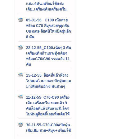
แสง..6คัน..พร้อมใช้แต่ง
เต็ม..เครื่องเดิมเครื่องดรีม.
05-01-56_ C100 เน้นสวย
พร้อม C70 สีมุขสวยๆทุกคัน
Up date ล็อตปีใหม่ปัดฝุ่นอีก
8 คัน
22-12-55_C100.เน้นๆ 3 คัน
เครื่องเดิมก้านกระทุ้งเดิมๆ
พร้อมC70/C90 รวมแล้ว 11
คัน
15-12-55_ล็อตที่แล้วพึ่งลง
ไปหมดไวมากเลยปัดฝุ่นตาม
มาเพิ่มเติมอีก 6 คันสวยๆ
11-12-55_C70-C90 เครือง
เดิม เครื่องดรีม.รวมแล้ว 9
คันล็อตที่แล้วสีหลายสี..ใคร
ไม่ทันดูล็อตนี้เลยเพิ่มเติมให้
30-11-55-C70-C90#ปัดฝุ่น
เพิ่มเติม สวย+สีมุข+พร้อมใช้