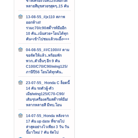
ชาลีเครื่องไนท์125เลือกได้
หลายสีมุขสวยๆสุดๆ..15 คัน
13-08-55_#jx110 สภาพ
ออกห้าง#
รวมc70/c90สต๊่ารท์มืออีก
10 คัน..เน้นสวย+โอนได้ทุก
คัน+เข้าไปชมแล้วจะอึ้ง+++
04-08-55_##C100## ตาม
ขอจัดให้แล้ว..พร้อมพัก
พวก..ตัวอื่นๆ อีก 9 คัน
C100/C70/C90/wing125/
ภาษีปี56 โอนได้ทุกคัน..
23-07-55_ Honda C ล็อตนี้
14 คัน รถตัวผู้-ตัว
เมีย/wing125/C70-C90/
เดิมๆ/เครื่องดรีมสต๊ารท์มือ/
หลากหลายสี มีทบ.โอน
14-07-55_Honda หลังจาก
17 คัน up date ที่ขายไป
ล่าสุดอย่างไวเพียง 3 วัน วัน
นี้มาใหม่ 7 คัน จัดไป