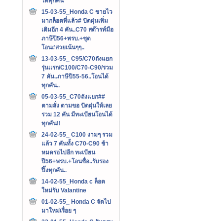
ได้ทุกคัน
15-03-55_Honda C ขายไว
มากล็อตที่แล้ว# ปัดฝุ่นเพิ่ม
เติมอีก 4 คัน..C70 สต๊ารท์มือ
ภาษ๊ปี56+พรบ.+ชุด
โอน#สวยเน้นๆๆ..
13-03-55_ C95/C70ถังแยก
รุ่นเเรก/C100/C70-C90/รวม
7 คัน..ภาษีปี55-56..โอนได้
ทุกคัน..
05-03-55_C70ถังแยก##
ตามสั่ง ตามขอ ปัดฝุ่นให้เลย
รวม 12 คัน มีทะเบียนโอนได้
ทุกคัน!!
24-02-55_ C100 งามๆ รวม
แล้ว 7 คันทั้ง C70-C90 ช้า
หมดรอไปอีก ทะเบียน
ปี56+พรบ.+โอนชื่อ..รับรอง
ปิ๊งทุกคัน..
14-02-55_Honda c ล็อต
ใหม่รับ Valantine
01-02-55_ Honda C จัดไป
มาใหม่เรื่อย ๆ