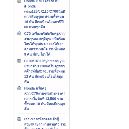
Honda C70 เครืองดรีม
/Honda
wing125/JX110/C700นันทิ
ดา/ดรีมคุรุสภา/รวมทั้งหมด
16 คัน มีทะเบียนโอนภาษีปี
60 แทบทุกคัน
C70 เครื่องดรีม/ดรีมคุรุสภา/
งามๆรถสวยๆสีมุขภาษีพร้อม
โอนได้ทุกคัน มาลองได้เลย
ตามความพอใจ รวมทั้งหมด
9 คัน มีทบ.โอนได้
C100/JX110/ yamaha yl2/
ยามาฮ่าDT100/ดรีมคุรุสภา
สต๊ารท์มือ/C70..รวมทั้งหมด
12 คัน มีทะเบียนโอนได้ทุก
คัน
Honda ดรีมคุรุ
สภา/C70งามๆรถสวยๆราคา
เบาๆ เริ่มต้นที่ 13,500 รวม
ทั้งหมด 10 คัน มีทะเบียนทุก
คัน
เสาะหารถที่รอคอย ตัวผู้
สวยๆหายากมาหลายตัว รวม