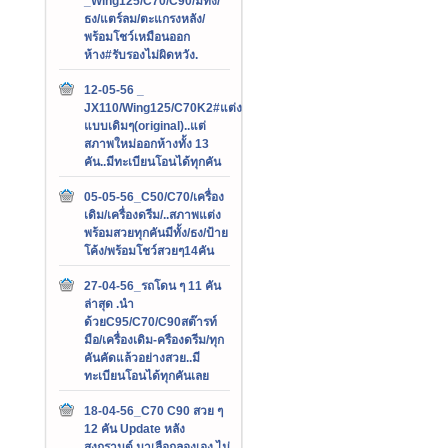
_Wing125/C70/C90/มีทั้ง/
ธง/แตร์ลม/ตะแกรงหลัง/
พร้อมโชว์เหมือนออก
ห้าง#รับรองไม่ผิดหวัง.
12-05-56 _
JX110/Wing125/C70K2#แต่ง
แบบเดิมๆ(original)..แต่
สภาพใหม่ออกห้างทั้ง 13
คัน..มีทะเบียนโอนได้ทุกคัน
05-05-56_C50/C70/เครื่อง
เดิม/เครื่องดรีม/..สภาพแต่ง
พร้อมสวยทุกคันมีทั้ง/ธง/ป้าย
โค้ง/พร้อมโชว์สวยๆ14คัน
27-04-56_รถโดน ๆ 11 คัน
ล่าสุด .นำ
ด้วยC95/C70/C90สต๊ารท์
มือ/เครื่องเดิม-ครืองดรีม/ทุก
คันคัดแล้วอย่างสวย..มี
ทะเบียนโอนได้ทุกคันเลย
18-04-56_C70 C90 สวย ๆ
12 คัน Update หลัง
สงกรานต์.มาเลือกลองเอง ไม่