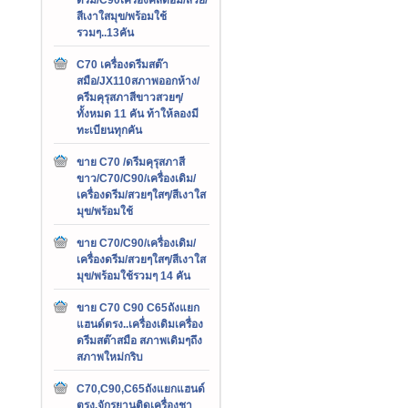
สีเงาใสมุข/พร้อมใช้
รวมๆ..13คัน
C70 เครื่องดรีมสต๊า
สมือ/JX110สภาพออกห้าง/
ครีมคุรุสภาสีขาวสวยๆ/
ทั้งหมด 11 คัน ท้าให้ลองมี
ทะเบียนทุกคัน
ขาย C70 /ดรีมคุรุสภาสี
ขาว/C70/C90/เครื่องเดิม/
เครื่องดรีม/สวยๆใสๆ/สีเงาใส
มุข/พร้อมใช้
ขาย C70/C90/เครื่องเดิม/
เครื่องดรีม/สวยๆใสๆ/สีเงาใส
มุข/พร้อมใช้รวมๆ 14 คัน
ขาย C70 C90 C65ถังแยก
แฮนด์ตรง..เครื่องเดิมเครื่อง
ดรีมสต๊าสมือ สภาพเดิมๆถึง
สภาพใหม่กริบ
C70,C90,C65ถังแยกแฮนด์
ตรง,จักรยานติดเครื่องชา