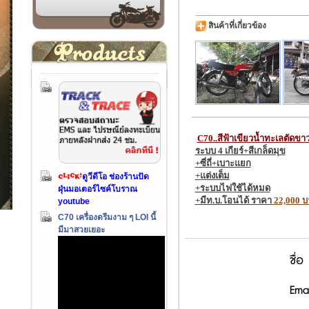
สินค้าที่เกี่ยวข้อง
C70..สีฟ้าเขียวน้ำทะเลตัดขา
ระบบ
4 เกียร์+สีเกล็ดมุข
+ซี่ถี่+เบาะแยก
+แต่งเต็ม
ดูวีดีโอ ช่องร้านปัด
+ระบบไฟใช้ได้หมด
ฝุ่นมอเตอร์ไซค์โบราณ
+มีท.บ.โอนได้ ราคา
22,000 
youtube
C70 เครื่องดรีมงาม ๆ LOI นี้
มีมาสวยเยอะ
ชื่อ
Emai