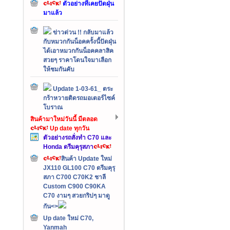
ตัวอย่างที่เคยปัดฝุ่น
มาแล้ว
ข่าวด่วน !! กลับมาแล้ว
กับหมวกกันน็อคครั้งนี้ปัดฝุ่น
ได้เอาหมวกกันน็อคคลาสิค
สวยๆ ราคาโดนใจมาเลือก
ให้ชมกันคับ
Update 1-03-61_ ตระ
กร้าหวายติดรถมอเตอร์ไซค์
โบราณ
สินค้ามาใหม่วันนี้ มีตลอด
Up date ทุกวัน
ตัวอย่างรถสั่งทำ C70 และ
Honda ดรีมคุรุสภา
สินค้า Update ใหม่
JX110 GL100 C70 ดรีมคุรุ
สภา C700 C70K2 ชาลี
Custom C900 C90KA
C70 งามๆ สวยกริปๆ มาดู
กัน<>
Up date ใหม่ C70,
Yanmah