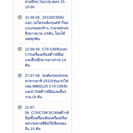
สวยมีทบ.โอน Up date 15-
10-56
31-08-56_JX110/C90ถัง
แยก..รถโครงเดิมๆแต่ทำใหม่
แบบรถออกห้าง..รวมรถสวยๆ
อีกมากมาย..14คัน..โอนได้
เลยทุกคัน.
12-08-56_C70-C90ถังแยก
C70เครื่องดรีมสต๊ารท์มือ/
และอื่นๆอีกมากมายรวม 14
คัน
27-07-56_รถเดิมๆรถเจ๋งๆรถ
หายากอาทิ JX110รุ่นแรกไฟ
กลม WING125 C70 C90ถัง
แยกC70สต๊ารท์มือและอื่นๆ
รวม.18 คัน
11-07-
56_C70/C70K3/C90สต๊ารท์
มือ/ทั้งเครื่องเดิม/เครื่องดรีม/
หลากหลายสีสันให้เลือกลอง
ถึง..15 คัน