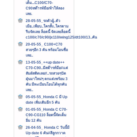
เต็ม...C100/C70-
C90สต๊ารท์มือ/ท้าให้ลอง
เลย.
28-05-55_รถตัวผู้..ตัว
เมีย..เพียบ..ใครสั้ง..ใครตาม
รีบจัดเลย ล็อตนี้ จัดเลยล็อตนี้
c100/c70/c90/jx110/wing125/dt100/13..คัน
20-05-55_ C100+C70
สวยๆอีก 3 คัน พร้อมโอนชื่อ
เลย..
13-05-55_++up date++
C70-C90..มีสต๊ารท์มือ#แค่
สัมผัสติดเลย#..รถสวยๆปัด
ฝุ่นมาใหม่ๆ ตกแต่งพร้อม 3
คัน มีทะเบียนโอนได้ทุกคัน
เลย..
05-05-55_Honda C มี Up
date เพิ่มเติมอีก 5 คัน
01-05-55_Honda C C70-
C90-CG110 ล็อตนี้จัดเต็ม
อิ่ม 12 คัน
26-04-55_ Honda C วันนี้มี
Up date 6 คัน#สีลูกกวาด