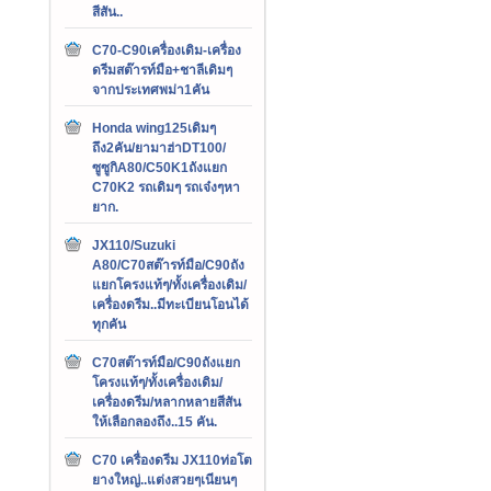
สีสัน..
C70-C90เครื่องเดิม-เครื่อง
ดรีมสต๊ารท์มือ+ชาลีเดิมๆ
จากประเทศพม่า1คัน
Honda wing125เดิมๆ
ถึง2คัน/ยามาฮ่าDT100/
ซูซูกิA80/C50K1ถังแยก
C70K2 รถเดิมๆ รถเจ๋งๆหา
ยาก.
JX110/Suzuki
A80/C70สต๊ารท์มือ/C90ถัง
แยกโครงแท้ๆ/ทั้งเครื่องเดิม/
เครื่องดรีม..มีทะเบียนโอนได้
ทุกคัน
C70สต๊ารท์มือ/C90ถังแยก
โครงแท้ๆ/ทั้งเครื่องเดิม/
เครื่องดรีม/หลากหลายสีสัน
ให้เลือกลองถึง..15 คัน.
C70 เครื่องดรีม JX110ท่อโต
ยางใหญ่..แต่งสวยๆเนียนๆ