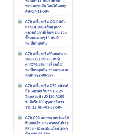
ทั้งหมด 12 คันภาษีเต็ม
พรบ.หลายคัน โอนได้เลยทุก
คัน<17-11-58>
C70 เครื่องดรีม CG110ตัว
แรก/GL100/ดรีมคุรุสภา
หลายตัวภาษีเต็มพ.ร.บ.รวม
ทั้งหมดสวยๆ 13 คัน มี
ทะเบียนทุกคัน
C70 เครื่องดรีม/Yamaha dt
100/JX110/C700นันทิ
ดา/C70/อลังการล็อตนี้ มี
ทะเบียนทุกคัน..งามแจ่มสวย
ทุกคัน<22-09-58>
C70 เครื่องดรีม C70 สต๊ารท์
มือ Suzuki วิบาก TS125
วิหคสายฟ้า JX110 A100
ชาลีดรีม100คุรุสภาสีขาว
รวม 12 คัน <03-07-58>
C70 C90 สภาพสวยพร้อมใช้
สีมุขสดใส..แวะมาลองได้เลย
สีสวย ๆ /มีทะเบียนโอนได้ทุก
คัน <06-06-58>