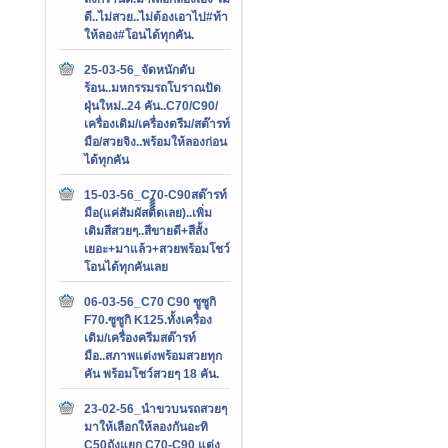
ดี..ไม่สวย..ไม่ต้องเอาไป#ท้า
ให้ลอง#โอนได้ทุกคัน.
25-03-56_จัดหนักดับ
ร้อน..มหกรรมรถโบราณปัด
ฝุ่นใหม่..24 คัน..C70/C90/
เครื่องเดิม/เครื่องดรีม/สต๊ารท์
มือ/สวยจิง..พร้อมให้ลองก่อน
ได้ทุกคัน
15-03-56_C70-C90สต๊ารท์
มือ(แค่สัมผัสติิิิดเลย)..เพิ่ม
เติมสีสวยๆ..สีขายดี+สีสั้ง
เยอะ+มาแล้ว+สวยพร้อมโชว์
โอนได้ทุกคันเลย
06-03-56_C70 C90 ซูซูกิ
F70.ซูซูกิ K125.ทั้งเครื่อง
เดิม/เครื่องครีมสต๊ารท์
มือ..สภาพแต่งพร้อมสวยทุก
คัน พร้อมโชว์สวยๆ 18 คัน.
23-02-56_นำขวบนรถสวยๆ
มาให้เลือกให้ลองกันอะทิ
C50ถังแยก C70-C90 แต่ง