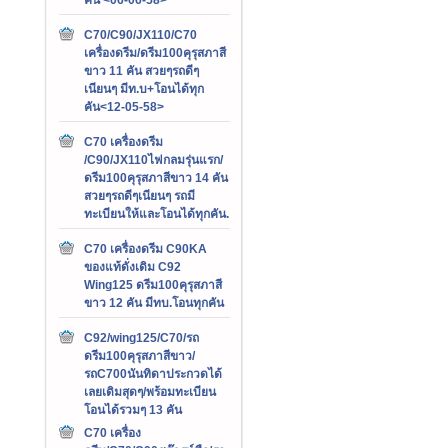
C70/C90/JX110/C70
เครื่องดรีม/ดรีม100คุรุสภาสี
ขาว 11 คัน สวยๆรถดีๆ
เนียนๆ มีท.บ+โอนได้ทุก
คัน<12-05-58>
C70 เครื่องดรีม
/C90/JX110ไฟกลมรุ่นแรก/
ดรีม100คุรุสภาสีขาว 14 คัน
สวยๆรถดีๆเนียนๆ รถมี
ทะเบียนให้และโอนได้ทุกคัน.
C70 เครื่องดรีม C90KA
ของแท้ดั่งเดิม C92
Wing125 ดรีม100คุรุสภาสี
ขาว 12 คัน มีทบ.โอนทุกคัน
C92/wing125/C70/รถ
ดรีม100คุรุสภาสีขาว/
รถC700นันทิดาประกวดได้
เลยเดิมสุดๆ/พร้อมทะเบียน
โอนได้รวมๆ 13 คัน
C70 เครื่อง