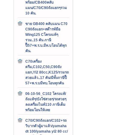
พร้อม/CB400คลับ
แมน/C70/C90ถังแยกๆรวม
10 คัน.
ขาย GB400 คลับแมน C70
C90ถังแยก+สต๊ารท์มือ
Wing125 Cโครงแท้ๆ
รวม..15 คัน ภาษี
ปีี57+พ.ร.บ.มีท.บโอนได้ทุก
คัน.
C70เครื่อง
ดรีม,C102,C50,C90ถัง
แยก,Yl2 80cc,K125/รวมรถ
สวยแล้ว..17 คัน/มีทั้งภาษีปีี
57+พ.ร.บมีทบ.โอนทุกคัน
06-10-56_C102 โครงแท้/
ถังแท้ๆ/บังโซ่สวยๆ/รถสวยๆ
ลงเครื่องไนท์110 ภาษีเต็ม
พร้อมโอนให้เลย
C70/C90ถังแยก/C102+รถ
วิบากตัวผู้มาแล้ว/yamaha
dt 100/yamaha yl2 80 cc/