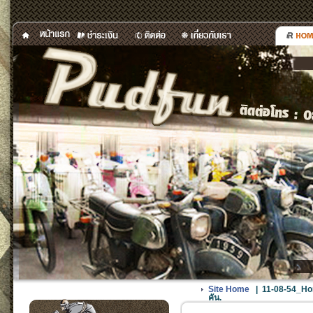
Site Home
|
11-08-54_Hon
คัน.