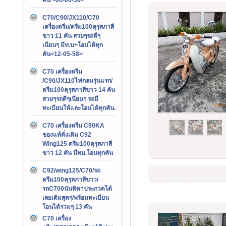
C70/C90/JX110/C70
เครื่องดรีม/ดรีม100คุรุสภาสี
ขาว 11 คัน สวยๆรถดีๆ
เนียนๆ มีท.บ+โอนได้ทุก
คัน<12-05-58>
C70 เครื่องดรีม
/C90/JX110ไฟกลมรุ่นแรก/
ดรีม100คุรุสภาสีขาว 14 คัน
สวยๆรถดีๆเนียนๆ รถมี
ทะเบียนให้และโอนได้ทุกคัน.
C70 เครื่องดรีม C90KA
ของแท้ดั่งเดิม C92
Wing125 ดรีม100คุรุสภาสี
ขาว 12 คัน มีทบ.โอนทุกคัน
C92/wing125/C70/รถ
ดรีม100คุรุสภาสีขาว/
รถC700นันทิดาประกวดได้
เลยเดิมสุดๆ/พร้อมทะเบียน
โอนได้รวมๆ 13 คัน
C70 เครื่อง