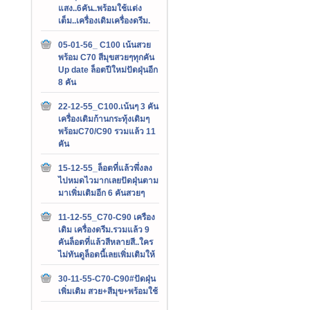
แสง..6คัน..พร้อมใช้แต่ง
เต็ม..เครื่องเดิมเครื่องดรีม.
05-01-56_ C100 เน้นสวย
พร้อม C70 สีมุขสวยๆทุกคัน
Up date ล็อตปีใหม่ปัดฝุ่นอีก
8 คัน
22-12-55_C100.เน้นๆ 3 คัน
เครื่องเดิมก้านกระทุ้งเดิมๆ
พร้อมC70/C90 รวมแล้ว 11
คัน
15-12-55_ล็อตที่แล้วพึ่งลง
ไปหมดไวมากเลยปัดฝุ่นตาม
มาเพิ่มเติมอีก 6 คันสวยๆ
11-12-55_C70-C90 เครือง
เดิม เครื่องดรีม.รวมแล้ว 9
คันล็อตที่แล้วสีหลายสี..ใคร
ไม่ทันดูล็อตนี้เลยเพิ่มเติมให้
30-11-55-C70-C90#ปัดฝุ่น
เพิ่มเติม สวย+สีมุข+พร้อมใช้