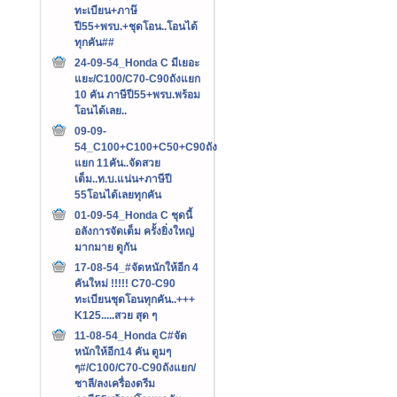
ทะเบียน+ภาษ๊
ปี55+พรบ.+ชุดโอน..โอนได้
ทุกคัน##
24-09-54_Honda C มีเยอะ
แยะ/C100/C70-C90ถังแยก
10 คัน ภาษีปี55+พรบ.พร้อม
โอนได้เลย..
09-09-
54_C100+C100+C50+C90ถัง
แยก 11คัน..จัดสวย
เต็ม..ท.บ.แน่น+ภาษีปี
55โอนได้เลยทุกคัน
01-09-54_Honda C ชุดนี้
อลังการจัดเต็ม ครั้งยิ่งใหญ่
มากมาย ดูกัน
17-08-54_#จัดหนักให้อีก 4
คันใหม่ !!!!! C70-C90
ทะเบียนชุดโอนทุกคัน..+++‏
K125.....สวย สุด ๆ
11-08-54_Honda C#จัด
หนักให้อีก14 คัน ตูมๆ
ๆ#/C100/C70-C90ถังแยก/
ชาลี/ลงเครื่องดรีม