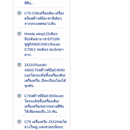
สีสัน..
C70-C90เครื่องเดิม-เครื่อง
ดรีมสต๊ารท์มือ+ชาลีเดิมๆ
จากประเทศพม่า1คัน
Honda wing125เดิมๆ
ถึง2คัน/ยามาฮ่าDT100/
ซูซูกิA80/C50K1ถังแยก
C70K2 รถเดิมๆ รถเจ๋งๆหา
ยาก.
JX110/Suzuki
A80/C70สต๊ารท์มือ/C90ถัง
แยกโครงแท้ๆ/ทั้งเครื่องเดิม/
เครื่องดรีม..มีทะเบียนโอนได้
ทุกคัน
C70สต๊ารท์มือ/C90ถังแยก
โครงแท้ๆ/ทั้งเครื่องเดิม/
เครื่องดรีม/หลากหลายสีสัน
ให้เลือกลองถึง..15 คัน.
C70 เครื่องดรีม JX110ท่อโต
ยางใหญ่..แต่งสวยๆเนียนๆ