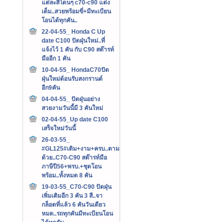
แต่ละสีโดนๆ c70-c90 แต่ง
เต็ม..สวยพร้อมขี่+มีทะเบียน
โอนได้ทุกคัน..
22-04-55_ Honda C Up
date C100 ปัดฝุ่นใหม่..ที่
แจ้งไว้ 1 คัน กับ C90 สต๊ารท์
มืออีก 1 คัน
10-04-55_ HondaC70ปัด
ฝุ่นใหม่ต้อนรับสงกรานต์
อีก9คัน
04-04-55_ ปัดฝุ่นอย่าง
สวยงามวันนี้มี 3 คันใหม่
02-04-55_Up date C100
เสร็จใหม่วันนี้
26-03-55_
#GL125#เดิม+งาม+ครบ..ตาม
ด้วย..C70-C90 สต๊ารท์มือ
ภาษีปี56+พรบ.+ชุดโอน
พร้อม..ทั้งหมด 8 คัน
19-03-55_C70-C90 ปัดฝุ่น
เพิ่มเติมอีก 3 คัน 3 สี..จา
กล็อตที่แล้ว 6 คันวันเดียว
หมด..รถทุกคันมีทะเบียนโอน