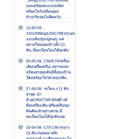
_Wing125/C70/C90/มีทั้ง/
ธง/แตร์ลม/ตะแกรงหลัง/
พร้อมโชว์เหมือนออก
ห้าง#รับรองไม่ผิดหวัง.
12-05-56 _
JX110/Wing125/C70K2#แต่ง
แบบเดิมๆ(original)..แต่
สภาพใหม่ออกห้างทั้ง 13
คัน..มีทะเบียนโอนได้ทุกคัน
05-05-56_C50/C70/เครื่อง
เดิม/เครื่องดรีม/..สภาพแต่ง
พร้อมสวยทุกคันมีทั้ง/ธง/ป้าย
โค้ง/พร้อมโชว์สวยๆ14คัน
27-04-56_รถโดน ๆ 11 คัน
ล่าสุด .นำ
ด้วยC95/C70/C90สต๊ารท์
มือ/เครื่องเดิม-ครืองดรีม/ทุก
คันคัดแล้วอย่างสวย..มี
ทะเบียนโอนได้ทุกคันเลย
18-04-56_C70 C90 สวย ๆ
12 คัน Update หลัง
สงกรานต์.มาเลือกลองเอง ไม่