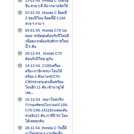
23-01-55_Honda C รับตรุษ
จีน สวย ๆ ดี มีมากมายจัดให้
07-01-55_Honda C ล็อตที่
2 ของปีใหม่ ล็อตนี้มี C100
สวย ๆ งาม ๆ
05-01-55_Honda C70 Up
date รถปัดฝุ่นต้อนรับปีใหม่อี
กล็อตแรกต้อนรับศักราชใหม่
นี้ 5 คัน
29-12-54_ Honda C70
ต้อนรับปีใหม่ ดูกัน
14-12-54_C100เครื่อง
ดรีม+ภาษี+พรบ+โอนให้
พร้อม 2 คันงามๆ#C70-
C90#สวยๆแต่งเต็มพร้อม
โอนอีก 11 คัน เข้ามาดูได้
เลย...
10-12-54_รถมาใหม่กริป
!!!!กองทัพรถโบราณ#C100-
C70-C90-JX110#แต่ละคัน
สวยจิง13 คัน ภาษีปี 55 โอน
ได้เลยทุกคัน
28-11-54_Honda C วันนี้มี
มาใหม่สวย ๆ งามจัดเต็ม