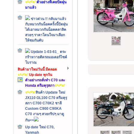
ตัวอย่างที่เคยปัดฝุ่น
มาแล้ว
ข่าวด่วน !! กลับมาแล้ว
กับหมวกกันน็อคครั้งนี้ปัดฝุ่น
ได้เอาหมวกกันน็อคคลาสิค
สวยๆ ราคาโดนใจมาเลือก
ให้ชมกันคับ
Update 1-03-61_ ตระ
กร้าหวายติดรถมอเตอร์ไซค์
โบราณ
สินค้ามาใหม่วันนี้ มีตลอด
Up date ทุกวัน
ตัวอย่างรถสั่งทำ C70 และ
Honda ดรีมคุรุสภา
สินค้า Update ใหม่
JX110 GL100 C70 ดรีมคุรุ
สภา C700 C70K2 ชาลี
Custom C900 C90KA
C70 งามๆ สวยกริปๆ มาดู
กัน<>
Up date ใหม่ C70,
Yanmah