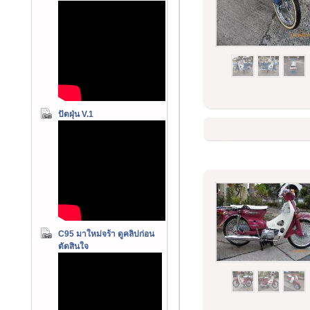
ปัดฝุ่น V.1
C95 มาใหม่จร้า ดูคลิปก่อน
ตัดสินใจ