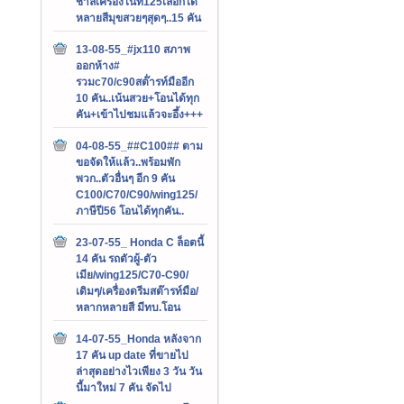
ชาลีเครื่องไนท์125เลือกได้
หลายสีมุขสวยๆสุดๆ..15 คัน
13-08-55_#jx110 สภาพ
ออกห้าง#
รวมc70/c90สต๊่ารท์มืออีก
10 คัน..เน้นสวย+โอนได้ทุก
คัน+เข้าไปชมแล้วจะอึ้ง+++
04-08-55_##C100## ตาม
ขอจัดให้แล้ว..พร้อมพัก
พวก..ตัวอื่นๆ อีก 9 คัน
C100/C70/C90/wing125/
ภาษีปี56 โอนได้ทุกคัน..
23-07-55_ Honda C ล็อตนี้
14 คัน รถตัวผู้-ตัว
เมีย/wing125/C70-C90/
เดิมๆ/เครื่องดรีมสต๊ารท์มือ/
หลากหลายสี มีทบ.โอน
14-07-55_Honda หลังจาก
17 คัน up date ที่ขายไป
ล่าสุดอย่างไวเพียง 3 วัน วัน
นี้มาใหม่ 7 คัน จัดไป