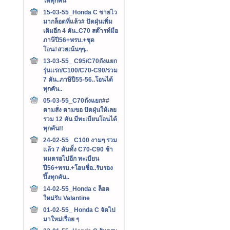
ได้ทุกคัน
15-03-55_Honda C ขายไว
มากล็อตที่แล้ว# ปัดฝุ่นเพิ่ม
เติมอีก 4 คัน..C70 สต๊ารท์มือ
ภาษ๊ปี56+พรบ.+ชุด
โอน#สวยเน้นๆๆ..
13-03-55_ C95/C70ถังแยก
รุ่นเเรก/C100/C70-C90/รวม
7 คัน..ภาษีปี55-56..โอนได้
ทุกคัน..
05-03-55_C70ถังแยก##
ตามสั่ง ตามขอ ปัดฝุ่นให้เลย
รวม 12 คัน มีทะเบียนโอนได้
ทุกคัน!!
24-02-55_ C100 งามๆ รวม
แล้ว 7 คันทั้ง C70-C90 ช้า
หมดรอไปอีก ทะเบียน
ปี56+พรบ.+โอนชื่อ..รับรอง
ปิ๊งทุกคัน..
14-02-55_Honda c ล็อต
ใหม่รับ Valantine
01-02-55_ Honda C จัดไป
มาใหม่เรื่อย ๆ