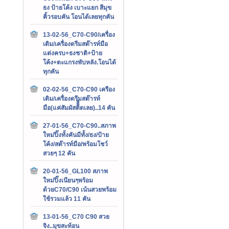
ธง ป้ายโค้ง เบาะแยก สีมุข
คิ้วรอบคัน โอนได้เลยทุกคัน
13-02-56_C70-C90/เครื่อง
เดิม/เครื่องดรีมสต๊ารท์มือ
แต่งครบ+ธงชาติ+ป้าย
โค้ง+ตะแกรงพับหลัง.โอนได้
ทุกคัน
02-02-56_C70-C90 เครือง
เดิม/เครื่องดรีมสต๊ารท์
มือ(แค่สัมผัสติิิิดเลย)..14 คัน
27-01-56_C70-C90..สภาพ
ใหม่ปิ๊งทั้งคันมีทั้ง/ธง/ป้าย
โค้ง/สต๊ารท์มือ/พร้อมโชว์
สวยๆ 12 คัน
20-01-56_GL100 สภาพ
ใหม่ปิ๊งเนียนๆพร้อม
ด้วยC70/C90 เน้นสวยพร้อม
ใช้รวมแล้ว 11 คัน
13-01-56_C70 C90 สวย
จิง..มุขสะท้อน