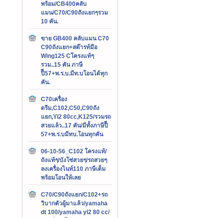
พร้อม/CB400คลับ
แมน/C70/C90ถังแยกๆรวม
10 คัน.
ขาย GB400 คลับแมน C70
C90ถังแยก+สต๊ารท์มือ
Wing125 Cโครงแท้ๆ
รวม..15 คัน ภาษี
ปีี57+พ.ร.บ.มีท.บโอนได้ทุก
คัน.
C70เครื่อง
ดรีม,C102,C50,C90ถัง
แยก,Yl2 80cc,K125/รวมรถ
สวยแล้ว..17 คัน/มีทั้งภาษีปีี
57+พ.ร.บมีทบ.โอนทุกคัน
06-10-56_C102 โครงแท้/
ถังแท้ๆ/บังโซ่สวยๆ/รถสวยๆ
ลงเครื่องไนท์110 ภาษีเต็ม
พร้อมโอนให้เลย
C70/C90ถังแยก/C102+รถ
วิบากตัวผู้มาแล้ว/yamaha
dt 100/yamaha yl2 80 cc/