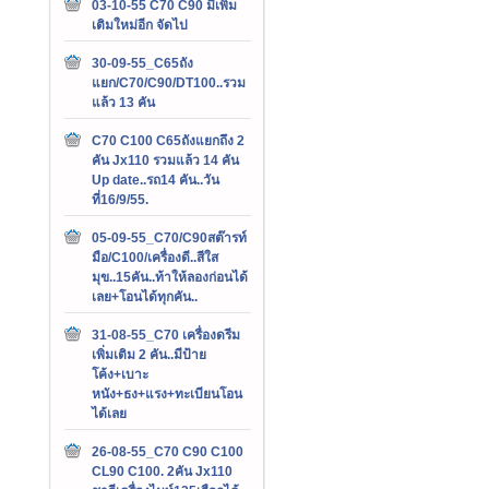
03-10-55 C70 C90 มีเพิ่ม
เติมใหม่อีก จัดไป
30-09-55_C65ถัง
แยก/C70/C90/DT100..รวม
แล้ว 13 คัน
C70 C100 C65ถังแยกถึง 2
คัน Jx110 รวมแล้ว 14 คัน
Up date..รถ14 คัน..วัน
ที่16/9/55.
05-09-55_C70/C90สต๊ารท์
มือ/C100/เครื่องดี..สีใส
มุข..15คัน..ท้าให้ลองก่อนได้
เลย+โอนได้ทุกคัน..
31-08-55_C70 เครื่องดรีม
เพิ่มเติม 2 คัน..มีป้าย
โค้ง+เบาะ
หนัง+ธง+แรง+ทะเบียนโอน
ได้เลย
26-08-55_C70 C90 C100
CL90 C100. 2คัน Jx110