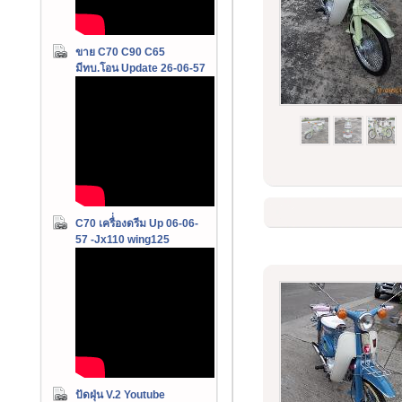
ขาย C70 C90 C65
มีทบ.โอน Update 26-06-57
C70 เครื่่องดรีม Up 06-06-
57 -Jx110 wing125
ปัดฝุ่น V.2 Youtube