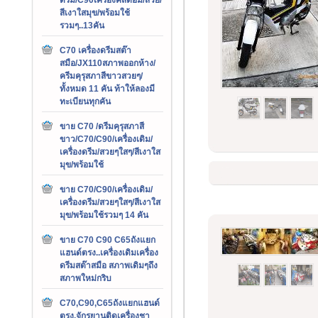
สีเงาใสมุข/พร้อมใช้
รวมๆ..13คัน
C70 เครื่องดรีมสต๊า
สมือ/JX110สภาพออกห้าง/
ครีมคุรุสภาสีขาวสวยๆ/
ทั้งหมด 11 คัน ท้าให้ลองมี
ทะเบียนทุกคัน
ขาย C70 /ดรีมคุรุสภาสี
ขาว/C70/C90/เครื่องเดิม/
เครื่องดรีม/สวยๆใสๆ/สีเงาใส
มุข/พร้อมใช้
ขาย C70/C90/เครื่องเดิม/
เครื่องดรีม/สวยๆใสๆ/สีเงาใส
มุข/พร้อมใช้รวมๆ 14 คัน
ขาย C70 C90 C65ถังแยก
แฮนด์ตรง..เครื่องเดิมเครื่อง
ดรีมสต๊าสมือ สภาพเดิมๆถึง
สภาพใหม่กริบ
C70,C90,C65ถังแยกแฮนด์
ตรง,จักรยานติดเครื่องชา