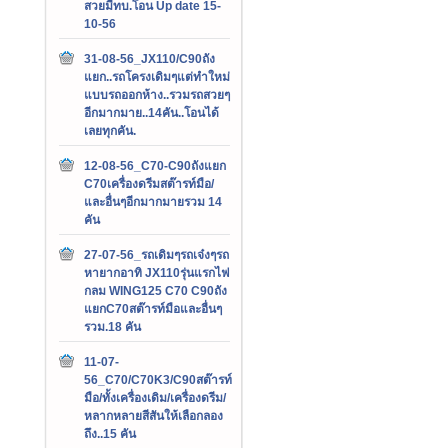
สวยมีทบ.โอน Up date 15-
10-56
31-08-56_JX110/C90ถัง
แยก..รถโครงเดิมๆแต่ทำใหม่
แบบรถออกห้าง..รวมรถสวยๆ
อีกมากมาย..14คัน..โอนได้
เลยทุกคัน.
12-08-56_C70-C90ถังแยก
C70เครื่องดรีมสต๊ารท์มือ/
และอื่นๆอีกมากมายรวม 14
คัน
27-07-56_รถเดิมๆรถเจ๋งๆรถ
หายากอาทิ JX110รุ่นแรกไฟ
กลม WING125 C70 C90ถัง
แยกC70สต๊ารท์มือและอื่นๆ
รวม.18 คัน
11-07-
56_C70/C70K3/C90สต๊ารท์
มือ/ทั้งเครื่องเดิม/เครื่องดรีม/
หลากหลายสีสันให้เลือกลอง
ถึง..15 คัน