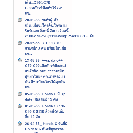
เต็ม...C100/C70-
C90สต๊ารท์มือ/ท้าให้ลอง
เลย.
28-05-55_รถตัวผู้..ตัว
เมีย..เพียบ..ใครสั้ง..ใครตาม
รีบจัดเลย ล็อตนี้ จัดเลยล็อตนี้
c100/c70/c90/jx110/wing125/dt100/13..คัน
20-05-55_ C100+C70
สวยๆอีก 3 คัน พร้อมโอนชื่อ
เลย..
13-05-55_++up date++
C70-C90..มีสต๊ารท์มือ#แค่
สัมผัสติดเลย#..รถสวยๆปัด
ฝุ่นมาใหม่ๆ ตกแต่งพร้อม 3
คัน มีทะเบียนโอนได้ทุกคัน
เลย..
05-05-55_Honda C มี Up
date เพิ่มเติมอีก 5 คัน
01-05-55_Honda C C70-
C90-CG110 ล็อตนี้จัดเต็ม
อิ่ม 12 คัน
26-04-55_ Honda C วันนี้มี
Up date 6 คัน#สีลูกกวาด