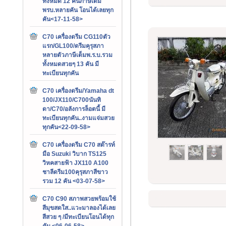
ทั้งหมด 12 คันภาษีเต็ม
พรบ.หลายคัน โอนได้เลยทุก
คัน<17-11-58>
C70 เครื่องดรีม CG110ตัว
แรก/GL100/ดรีมคุรุสภา
หลายตัวภาษีเต็มพ.ร.บ.รวม
ทั้งหมดสวยๆ 13 คัน มี
ทะเบียนทุกคัน
C70 เครื่องดรีม/Yamaha dt
100/JX110/C700นันทิ
ดา/C70/อลังการล็อตนี้ มี
ทะเบียนทุกคัน..งามแจ่มสวย
ทุกคัน<22-09-58>
C70 เครื่องดรีม C70 สต๊ารท์
มือ Suzuki วิบาก TS125
วิหคสายฟ้า JX110 A100
ชาลีดรีม100คุรุสภาสีขาว
รวม 12 คัน <03-07-58>
C70 C90 สภาพสวยพร้อมใช้
สีมุขสดใส..แวะมาลองได้เลย
สีสวย ๆ /มีทะเบียนโอนได้ทุก
คัน <06-06-58>