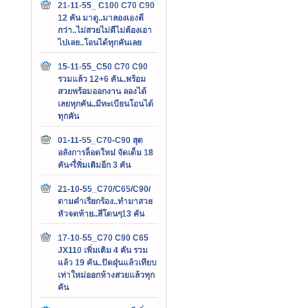
21-11-55_ C100 C70 C90
12 คัน มาดู..มาลองเองดี
กว่า..ไม่สวยไม่ดีไม่ต้องเอา
ไปเลย..โอนได้ทุกคันเลย
15-11-55_C50 C70 C90
รวมแล้ว 12+6 คัน..พร้อม
สวยพร้อมออกงาน ลองได้
เลยทุกคัน..มีทะเบียนโอนได้
ทุกคัน
01-11-55_C70-C90 สุด
อลังการล็อตใหม่ จัดเต็ม 18
คัน+เื่พิ่มเติมอีก 3 คัน
21-10-55_C70/C65/C90/
ตามคำเรียกร้อง..ทำมาสวย
หัวจดท้าย..สีโดนๆ13 คัน
17-10-55_C70 C90 C65
JX110 เพิ่มเติม 4 คัน รวม
แล้ว 19 คัน..ปัดฝุ่นแล้วเทียบ
เท่าใหม่ออกห้างสวยแล้วทุก
คัน