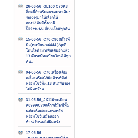
26-06-56_GL100 C70K3
ล็อตนี้สำหรับคนชอบรถเดิมๆ
รถเจ๋งๆมาให้เลือกให้
ลอง12คันมีทั้งภาษี
ปีี56+พ.ร.บ.มีท.บ.โอนทุกคัน
15-06-56_C70 C90สต๊ารท์
มือ(ทะเบียน.ช4444.)/ทุกสี
โดนใจทำมาเพิ่มเติมอีกแล้ว
13 คันรถมีทะเบียนโอนได้ทุก
คัน..
04-06-56_C70เครื่องเดิม/
เครื่องดรีม/C90สต๊ารท์มือ/
พร้อมโชว์ทั้ง..13 คัน#รับรอง
ไม่ผิดหวัง #
31-05-56_JX110ทะเบียน
ค0999/C70สต๊ารท์มือ/มีทั้ง/
ธง/แตร์ลม/ตะแกรงหลัง/
พร้อมโชว์เหมือนออก
ห้าง#รับรองไม่ผิดหวัง
17-05-56