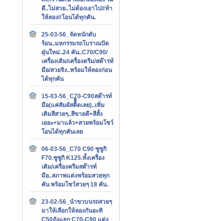
ดี..ไม่สวย..ไม่ต้องเอาไป#ท้า
ให้ลอง#โอนได้ทุกคัน.
25-03-56_จัดหนักดับ
ร้อน..มหกรรมรถโบราณปัด
ฝุ่นใหม่..24 คัน..C70/C90/
เครื่องเดิม/เครื่องดรีม/สต๊ารท์
มือ/สวยจิง..พร้อมให้ลองก่อน
ได้ทุกคัน
15-03-56_C70-C90สต๊ารท์
มือ(แค่สัมผัสติิิิดเลย)..เพิ่ม
เติมสีสวยๆ..สีขายดี+สีสั้ง
เยอะ+มาแล้ว+สวยพร้อมโชว์
โอนได้ทุกคันเลย
06-03-56_C70 C90 ซูซูกิ
F70.ซูซูกิ K125.ทั้งเครื่อง
เดิม/เครื่องครีมสต๊ารท์
มือ..สภาพแต่งพร้อมสวยทุก
คัน พร้อมโชว์สวยๆ 18 คัน.
23-02-56_นำขวบนรถสวยๆ
มาให้เลือกให้ลองกันอะทิ
C50ถังแยก C70-C90 แต่ง