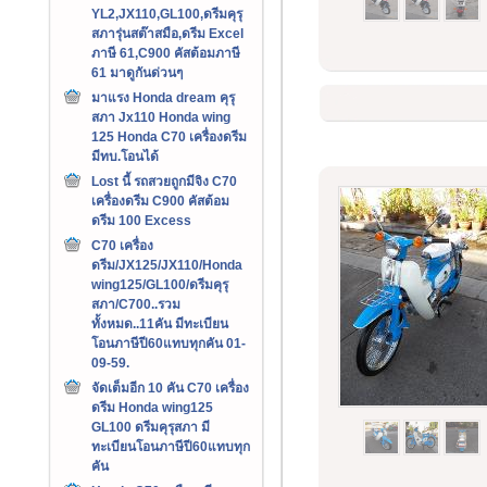
YL2,JX110,GL100,ดรีมคุรุ
สภารุ่นสต๊าสมือ,ดรีม Excel
ภาษี 61,C900 คัสต้อมภาษี
61 มาดูกันด่วนๆ
มาแรง Honda dream คุรุ
สภา Jx110 Honda wing
125 Honda C70 เครื่องดรีม
มีทบ.โอนได้
Lost นี้ รถสวยถูกมีจิง C70
เครื่องดรีม C900 คัสต้อม
ดรีม 100 Excess
C70 เครื่อง
ดรีม/JX125/JX110/Honda
wing125/GL100/ดรีมคุรุ
สภา/C700..รวม
ทั้งหมด..11คัน มีทะเบียน
โอนภาษีปี60แทบทุกคัน 01-
09-59.
จัดเต็มอีก 10 คัน C70 เครื่อง
ดรีม Honda wing125
GL100 ดรีมคุรุสภา มี
ทะเบียนโอนภาษีปี60แทบทุก
คัน