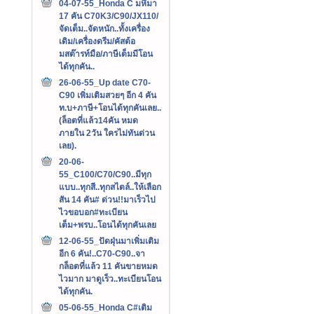
04-07-55_Honda C มหึมา
17 คัน C70K3/C90/JX110/
จัดเต็ม..จัดหนัก..ทั้งเครื่อง
เดิม/เครื่องดรีม/คัสต้อ
มสต๊ารท์มือ/ภาษีเต็มมีโอน
ได้ทุกคัน..
26-06-55_Up date C70-
C90 เพิ่มเติมสวยๆ อีก 4 คัน
ท.บ+ภาษี+โอนได้ทุกคันเลย..
(ล็อตที่แล้ว14คัน หมด
ภายใน 2วัน ใครไม่ทันด่วน
เลย).
20-06-
55_C100/C70/C90..มีทุก
แบบ..ทุกสี..ทุกสไตล์..ให้เลือก
สัน 14 คัน# ด่วน!!มาเร็วไป
ไวขอบอก#ทะเบียน
เต็ม+พรบ..โอนได้ทุกคันเลย
12-06-55_ปัดฝุ่นมาเพิ่มเติม
อีก 6 คัน!..C70-C90..จา
กล็อตที่แล้ว 11 คันขายหมด
ไวมาก มาดูเร็ว..ทะเบียนโอน
ได้ทุกคัน.
05-06-55_Honda C#เติม