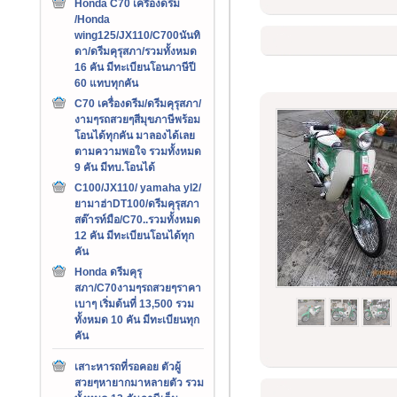
Honda C70 เครืองดรีม
/Honda
wing125/JX110/C700นันทิ
ดา/ดรีมคุรุสภา/รวมทั้งหมด
16 คัน มีทะเบียนโอนภาษีปี
60 แทบทุกคัน
C70 เครื่องดรีม/ดรีมคุรุสภา/
งามๆรถสวยๆสีมุขภาษีพร้อม
โอนได้ทุกคัน มาลองได้เลย
ตามความพอใจ รวมทั้งหมด
9 คัน มีทบ.โอนได้
C100/JX110/ yamaha yl2/
ยามาฮ่าDT100/ดรีมคุรุสภา
สต๊ารท์มือ/C70..รวมทั้งหมด
12 คัน มีทะเบียนโอนได้ทุก
คัน
Honda ดรีมคุรุ
สภา/C70งามๆรถสวยๆราคา
เบาๆ เริ่มต้นที่ 13,500 รวม
ทั้งหมด 10 คัน มีทะเบียนทุก
คัน
เสาะหารถที่รอคอย ตัวผู้
สวยๆหายากมาหลายตัว รวม