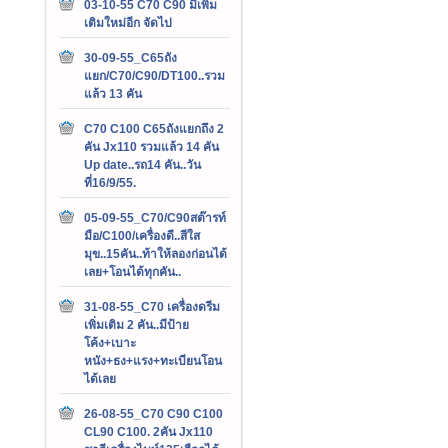
03-10-55 C70 C90 มีเพิ่ม
เติมใหม่อีก จัดไป
30-09-55_C65ถัง
แยก/C70/C90/DT100..รวม
แล้ว 13 คัน
C70 C100 C65ถังแยกถึง 2
คัน Jx110 รวมแล้ว 14 คัน
Up date..รถ14 คัน..วัน
ที่16/9/55.
05-09-55_C70/C90สต๊ารท์
มือ/C100/เครื่องดี..สีใส
มุข..15คัน..ท้าให้ลองก่อนได้
เลย+โอนได้ทุกคัน..
31-08-55_C70 เครื่องดรีม
เพิ่มเติม 2 คัน..มีป้าย
โค้ง+เบาะ
หนัง+ธง+แรง+ทะเบียนโอน
ได้เลย
26-08-55_C70 C90 C100
CL90 C100. 2คัน Jx110