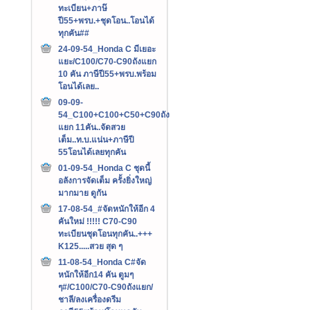
ทะเบียน+ภาษ๊
ปี55+พรบ.+ชุดโอน..โอนได้
ทุกคัน##
24-09-54_Honda C มีเยอะ
แยะ/C100/C70-C90ถังแยก
10 คัน ภาษีปี55+พรบ.พร้อม
โอนได้เลย..
09-09-
54_C100+C100+C50+C90ถัง
แยก 11คัน..จัดสวย
เต็ม..ท.บ.แน่น+ภาษีปี
55โอนได้เลยทุกคัน
01-09-54_Honda C ชุดนี้
อลังการจัดเต็ม ครั้งยิ่งใหญ่
มากมาย ดูกัน
17-08-54_#จัดหนักให้อีก 4
คันใหม่ !!!!! C70-C90
ทะเบียนชุดโอนทุกคัน..+++‏
K125.....สวย สุด ๆ
11-08-54_Honda C#จัด
หนักให้อีก14 คัน ตูมๆ
ๆ#/C100/C70-C90ถังแยก/
ชาลี/ลงเครื่องดรีม