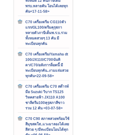
ทั้งหมด 12 คันภาษีเต็ม
พรบ.หลายคัน โอนได้เลยทุก
คัน<17-11-58>
C70 เครื่องดรีม CG110ตัว
แรก/GL100/ดรีมคุรุสภา
หลายตัวภาษีเต็มพ.ร.บ.รวม
ทั้งหมดสวยๆ 13 คัน มี
ทะเบียนทุกคัน
C70 เครื่องดรีม/Yamaha dt
100/JX110/C700นันทิ
ดา/C70/อลังการล็อตนี้ มี
ทะเบียนทุกคัน..งามแจ่มสวย
ทุกคัน<22-09-58>
C70 เครื่องดรีม C70 สต๊ารท์
มือ Suzuki วิบาก TS125
วิหคสายฟ้า JX110 A100
ชาลีดรีม100คุรุสภาสีขาว
รวม 12 คัน <03-07-58>
C70 C90 สภาพสวยพร้อมใช้
สีมุขสดใส..แวะมาลองได้เลย
สีสวย ๆ /มีทะเบียนโอนได้ทุก
คัน <06-06-58>