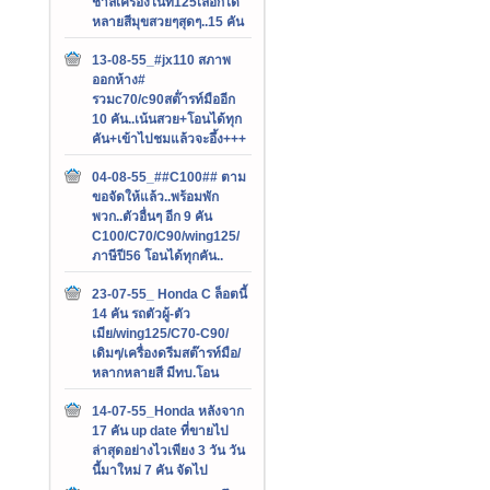
ชาลีเครื่องไนท์125เลือกได้
หลายสีมุขสวยๆสุดๆ..15 คัน
13-08-55_#jx110 สภาพ
ออกห้าง#
รวมc70/c90สต๊่ารท์มืออีก
10 คัน..เน้นสวย+โอนได้ทุก
คัน+เข้าไปชมแล้วจะอึ้ง+++
04-08-55_##C100## ตาม
ขอจัดให้แล้ว..พร้อมพัก
พวก..ตัวอื่นๆ อีก 9 คัน
C100/C70/C90/wing125/
ภาษีปี56 โอนได้ทุกคัน..
23-07-55_ Honda C ล็อตนี้
14 คัน รถตัวผู้-ตัว
เมีย/wing125/C70-C90/
เดิมๆ/เครื่องดรีมสต๊ารท์มือ/
หลากหลายสี มีทบ.โอน
14-07-55_Honda หลังจาก
17 คัน up date ที่ขายไป
ล่าสุดอย่างไวเพียง 3 วัน วัน
นี้มาใหม่ 7 คัน จัดไป