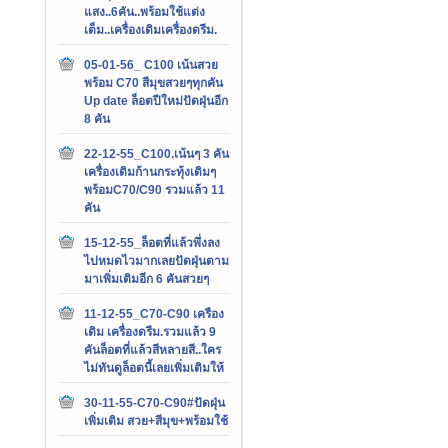
แสง..6คัน..พร้อมใช้แต่ง
เต็ม..เครื่องเดิมเครื่องดรีม.
05-01-56_ C100 เน้นสวย
พร้อม C70 สีมุขสวยๆทุกคัน
Up date ล็อตปีใหม่ปัดฝุ่นอีก
8 คัน
22-12-55_C100.เน้นๆ 3 คัน
เครื่องเดิมก้านกระทุ้งเดิมๆ
พร้อมC70/C90 รวมแล้ว 11
คัน
15-12-55_ล็อตที่แล้วพึ่งลง
ไปหมดไวมากเลยปัดฝุ่นตาม
มาเพิ่มเติมอีก 6 คันสวยๆ
11-12-55_C70-C90 เครือง
เดิม เครื่องดรีม.รวมแล้ว 9
คันล็อตที่แล้วสีหลายสี..ใคร
ไม่ทันดูล็อตนี้เลยเพิ่มเติมให้
30-11-55-C70-C90#ปัดฝุ่น
เพิ่มเติม สวย+สีมุข+พร้อมใช้