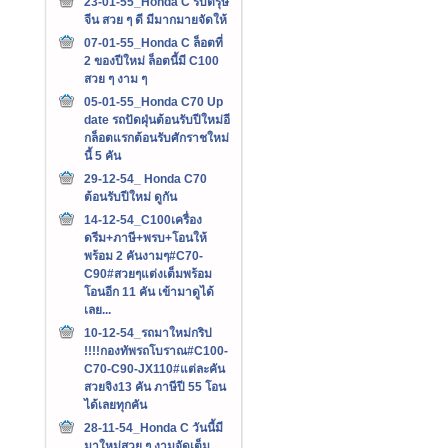
23-01-55_Honda C รับตรุษ
จีน สวย ๆ ดี มีมากมายจัดให้
07-01-55_Honda C ล็อตที่
2 ของปีใหม่ ล็อตนี้มี C100
สวย ๆ งาม ๆ
05-01-55_Honda C70 Up
date รถปัดฝุ่นต้อนรับปีใหม่อี
กล็อตแรกต้อนรับศักราชใหม่
นี้ 5 คัน
29-12-54_ Honda C70
ต้อนรับปีใหม่ ดูกัน
14-12-54_C100เครื่อง
ดรีม+ภาษี+พรบ+โอนให้
พร้อม 2 คันงามๆ#C70-
C90#สวยๆแต่งเต็มพร้อม
โอนอีก 11 คัน เข้ามาดูได้
เลย...
10-12-54_รถมาใหม่กริป
!!!!กองทัพรถโบราณ#C100-
C70-C90-JX110#แต่ละคัน
สวยจิง13 คัน ภาษีปี 55 โอน
ได้เลยทุกคัน
28-11-54_Honda C วันนี้มี
มาใหม่สวย ๆ งามจัดเต็ม