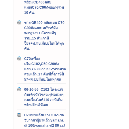
พร้อม/CB400คลับ
แมน/C70/C90ถังแยกๆรวม
10 คัน.
ขาย GB400 คลับแมน C70
C90ถังแยก+สต๊ารท์มือ
Wing125 Cโครงแท้ๆ
รวม..15 คัน ภาษี
ปีี57+พ.ร.บ.มีท.บโอนได้ทุก
คัน.
C70เครื่อง
ดรีม,C102,C50,C90ถัง
แยก,Yl2 80cc,K125/รวมรถ
สวยแล้ว..17 คัน/มีทั้งภาษีปีี
57+พ.ร.บมีทบ.โอนทุกคัน
06-10-56_C102 โครงแท้/
ถังแท้ๆ/บังโซ่สวยๆ/รถสวยๆ
ลงเครื่องไนท์110 ภาษีเต็ม
พร้อมโอนให้เลย
C70/C90ถังแยก/C102+รถ
วิบากตัวผู้มาแล้ว/yamaha
dt 100/yamaha yl2 80 cc/