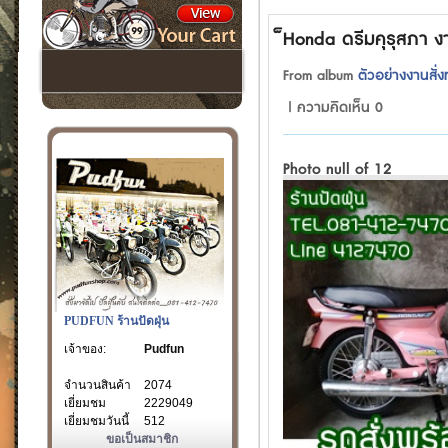
็Honda ดรีมคุรุสภา งา
From album
ตัวอย่างงานสั่
| ความคิดเห็น 0
Photo null of 12
PUDFUN ร้านปัดฝุ่น
เจ้าของ:
Pudfun
จำนวนสินค้า
2074
เยี่ยมชม
2229049
เยี่ยมชมวันนี้
512
ขอเป็นสมาชิก