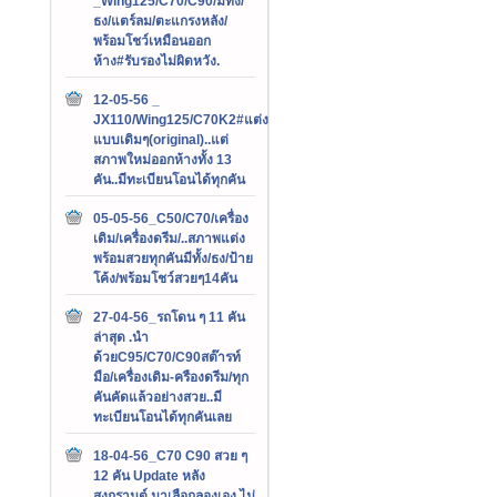
_Wing125/C70/C90/มีทั้ง/
ธง/แตร์ลม/ตะแกรงหลัง/
พร้อมโชว์เหมือนออก
ห้าง#รับรองไม่ผิดหวัง.
12-05-56 _
JX110/Wing125/C70K2#แต่ง
แบบเดิมๆ(original)..แต่
สภาพใหม่ออกห้างทั้ง 13
คัน..มีทะเบียนโอนได้ทุกคัน
05-05-56_C50/C70/เครื่อง
เดิม/เครื่องดรีม/..สภาพแต่ง
พร้อมสวยทุกคันมีทั้ง/ธง/ป้าย
โค้ง/พร้อมโชว์สวยๆ14คัน
27-04-56_รถโดน ๆ 11 คัน
ล่าสุด .นำ
ด้วยC95/C70/C90สต๊ารท์
มือ/เครื่องเดิม-ครืองดรีม/ทุก
คันคัดแล้วอย่างสวย..มี
ทะเบียนโอนได้ทุกคันเลย
18-04-56_C70 C90 สวย ๆ
12 คัน Update หลัง
สงกรานต์.มาเลือกลองเอง ไม่