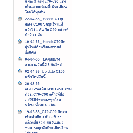
แต่ละสีโดนๆ c70-c90 แต่ง
เต็ม..สวยพร้อมขี่+มีทะเบียน
โอนได้ทุกคัน..
22-04-55_ Honda C Up
date C100 ปัดฝุ่นใหม่..ที่
แจ้งไว้ 1 คัน กับ C90 สต๊ารท์
มืออีก 1 คัน
10-04-55_ HondaC70ปัด
ฝุ่นใหม่ต้อนรับสงกรานต์
อีก9คัน
04-04-55_ ปัดฝุ่นอย่าง
สวยงามวันนี้มี 3 คันใหม่
02-04-55_Up date C100
เสร็จใหม่วันนี้
26-03-55_
#GL125#เดิม+งาม+ครบ..ตาม
ด้วย..C70-C90 สต๊ารท์มือ
ภาษีปี56+พรบ.+ชุดโอน
พร้อม..ทั้งหมด 8 คัน
19-03-55_C70-C90 ปัดฝุ่น
เพิ่มเติมอีก 3 คัน 3 สี..จา
กล็อตที่แล้ว 6 คันวันเดียว
หมด..รถทุกคันมีทะเบียนโอน