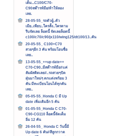
เต็ม...C100/C70-
C90สต๊ารท์มือ/ท้าให้ลอง
เลย.
28-05-55_รถตัวผู้..ตัว
เมีย..เพียบ..ใครสั้ง..ใครตาม
รีบจัดเลย ล็อตนี้ จัดเลยล็อตนี้
c100/c70/c90/jx110/wing125/dt100/13..คัน
20-05-55_ C100+C70
สวยๆอีก 3 คัน พร้อมโอนชื่อ
เลย..
13-05-55_++up date++
C70-C90..มีสต๊ารท์มือ#แค่
สัมผัสติดเลย#..รถสวยๆปัด
ฝุ่นมาใหม่ๆ ตกแต่งพร้อม 3
คัน มีทะเบียนโอนได้ทุกคัน
เลย..
05-05-55_Honda C มี Up
date เพิ่มเติมอีก 5 คัน
01-05-55_Honda C C70-
C90-CG110 ล็อตนี้จัดเต็ม
อิ่ม 12 คัน
26-04-55_ Honda C วันนี้มี
Up date 6 คัน#สีลูกกวาด