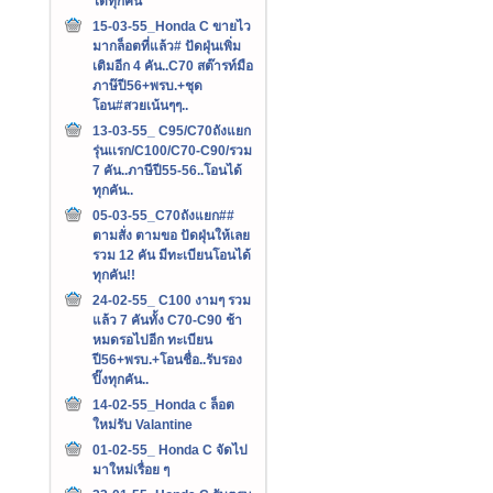
ได้ทุกคัน
15-03-55_Honda C ขายไว
มากล็อตที่แล้ว# ปัดฝุ่นเพิ่ม
เติมอีก 4 คัน..C70 สต๊ารท์มือ
ภาษ๊ปี56+พรบ.+ชุด
โอน#สวยเน้นๆๆ..
13-03-55_ C95/C70ถังแยก
รุ่นเเรก/C100/C70-C90/รวม
7 คัน..ภาษีปี55-56..โอนได้
ทุกคัน..
05-03-55_C70ถังแยก##
ตามสั่ง ตามขอ ปัดฝุ่นให้เลย
รวม 12 คัน มีทะเบียนโอนได้
ทุกคัน!!
24-02-55_ C100 งามๆ รวม
แล้ว 7 คันทั้ง C70-C90 ช้า
หมดรอไปอีก ทะเบียน
ปี56+พรบ.+โอนชื่อ..รับรอง
ปิ๊งทุกคัน..
14-02-55_Honda c ล็อต
ใหม่รับ Valantine
01-02-55_ Honda C จัดไป
มาใหม่เรื่อย ๆ