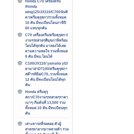
Honda C70 เครืองดรีม
/Honda
wing125/JX110/C700นันทิ
ดา/ดรีมคุรุสภา/รวมทั้งหมด
16 คัน มีทะเบียนโอนภาษีปี
60 แทบทุกคัน
C70 เครื่องดรีม/ดรีมคุรุสภา/
งามๆรถสวยๆสีมุขภาษีพร้อม
โอนได้ทุกคัน มาลองได้เลย
ตามความพอใจ รวมทั้งหมด
9 คัน มีทบ.โอนได้
C100/JX110/ yamaha yl2/
ยามาฮ่าDT100/ดรีมคุรุสภา
สต๊ารท์มือ/C70..รวมทั้งหมด
12 คัน มีทะเบียนโอนได้ทุก
คัน
Honda ดรีมคุรุ
สภา/C70งามๆรถสวยๆราคา
เบาๆ เริ่มต้นที่ 13,500 รวม
ทั้งหมด 10 คัน มีทะเบียนทุก
คัน
เสาะหารถที่รอคอย ตัวผู้
สวยๆหายากมาหลายตัว รวม