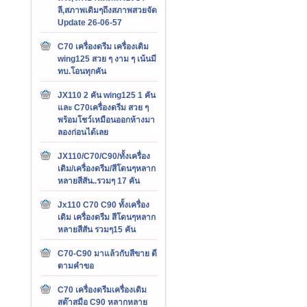
ลี,สภาพเดิมๆถึงสภาพสวยจัด
Update 26-06-57
C70 เครื่องดรีม เครื่องเดิม
wing125 สวย ๆ งาม ๆ เน้นมี
ทบ.โอนทุกคัน
JX110 2 คัน wing125 1 คัน
และ C70เครื่องดรีม สวย ๆ
พร้อมโชว์เหมือนออกห้างมา
ลองก่อนได้เลย
JX110/C70/C90/ทั้งเครื่อง
เดิม/เครื่องดรีม/สีโดนๆหลาก
หลายสีสัน..รวมๆ 17 คัน
Jx110 C70 C90 ทั้งเครื่อง
เดิม เครื่องดรีม สีโดนๆหลาก
หลายสีสัน รวมๆ15 คัน
C70-C90 มาแล้วกับสีขาย ดี
ตามคำขอ
C70 เครื่องดรีมเครื่องเดิม
สต๊าสมือ C90 หลากหลาย