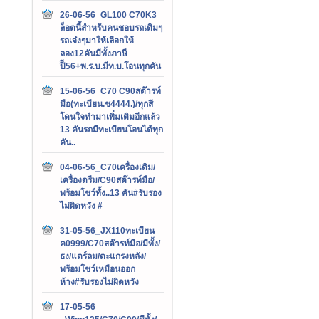
26-06-56_GL100 C70K3
ล็อตนี้สำหรับคนชอบรถเดิมๆ
รถเจ๋งๆมาให้เลือกให้
ลอง12คันมีทั้งภาษี
ปีี56+พ.ร.บ.มีท.บ.โอนทุกคัน
15-06-56_C70 C90สต๊ารท์
มือ(ทะเบียน.ช4444.)/ทุกสี
โดนใจทำมาเพิ่มเติมอีกแล้ว
13 คันรถมีทะเบียนโอนได้ทุก
คัน..
04-06-56_C70เครื่องเดิม/
เครื่องดรีม/C90สต๊ารท์มือ/
พร้อมโชว์ทั้ง..13 คัน#รับรอง
ไม่ผิดหวัง #
31-05-56_JX110ทะเบียน
ค0999/C70สต๊ารท์มือ/มีทั้ง/
ธง/แตร์ลม/ตะแกรงหลัง/
พร้อมโชว์เหมือนออก
ห้าง#รับรองไม่ผิดหวัง
17-05-56