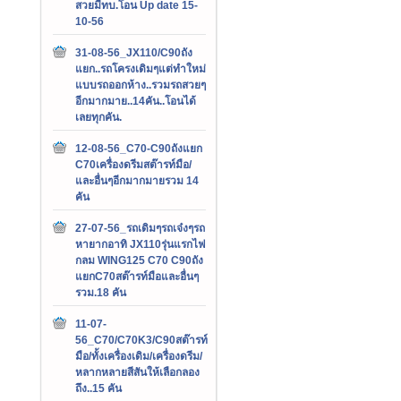
สวยมีทบ.โอน Up date 15-
10-56
31-08-56_JX110/C90ถัง
แยก..รถโครงเดิมๆแต่ทำใหม่
แบบรถออกห้าง..รวมรถสวยๆ
อีกมากมาย..14คัน..โอนได้
เลยทุกคัน.
12-08-56_C70-C90ถังแยก
C70เครื่องดรีมสต๊ารท์มือ/
และอื่นๆอีกมากมายรวม 14
คัน
27-07-56_รถเดิมๆรถเจ๋งๆรถ
หายากอาทิ JX110รุ่นแรกไฟ
กลม WING125 C70 C90ถัง
แยกC70สต๊ารท์มือและอื่นๆ
รวม.18 คัน
11-07-
56_C70/C70K3/C90สต๊ารท์
มือ/ทั้งเครื่องเดิม/เครื่องดรีม/
หลากหลายสีสันให้เลือกลอง
ถึง..15 คัน