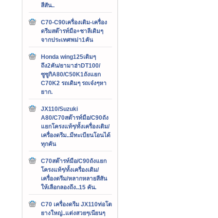
สีสัน..
C70-C90เครื่องเดิม-เครื่อง
ดรีมสต๊ารท์มือ+ชาลีเดิมๆ
จากประเทศพม่า1คัน
Honda wing125เดิมๆ
ถึง2คัน/ยามาฮ่าDT100/
ซูซูกิA80/C50K1ถังแยก
C70K2 รถเดิมๆ รถเจ๋งๆหา
ยาก.
JX110/Suzuki
A80/C70สต๊ารท์มือ/C90ถัง
แยกโครงแท้ๆ/ทั้งเครื่องเดิม/
เครื่องดรีม..มีทะเบียนโอนได้
ทุกคัน
C70สต๊ารท์มือ/C90ถังแยก
โครงแท้ๆ/ทั้งเครื่องเดิม/
เครื่องดรีม/หลากหลายสีสัน
ให้เลือกลองถึง..15 คัน.
C70 เครื่องดรีม JX110ท่อโต
ยางใหญ่..แต่งสวยๆเนียนๆ