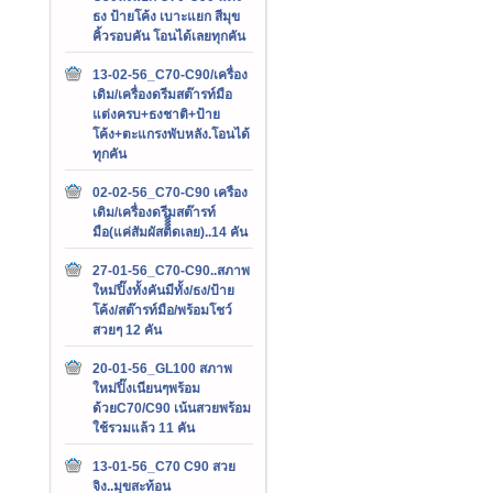
ธง ป้ายโค้ง เบาะแยก สีมุข
คิ้วรอบคัน โอนได้เลยทุกคัน
13-02-56_C70-C90/เครื่อง
เดิม/เครื่องดรีมสต๊ารท์มือ
แต่งครบ+ธงชาติ+ป้าย
โค้ง+ตะแกรงพับหลัง.โอนได้
ทุกคัน
02-02-56_C70-C90 เครือง
เดิม/เครื่องดรีมสต๊ารท์
มือ(แค่สัมผัสติิิิดเลย)..14 คัน
27-01-56_C70-C90..สภาพ
ใหม่ปิ๊งทั้งคันมีทั้ง/ธง/ป้าย
โค้ง/สต๊ารท์มือ/พร้อมโชว์
สวยๆ 12 คัน
20-01-56_GL100 สภาพ
ใหม่ปิ๊งเนียนๆพร้อม
ด้วยC70/C90 เน้นสวยพร้อม
ใช้รวมแล้ว 11 คัน
13-01-56_C70 C90 สวย
จิง..มุขสะท้อน