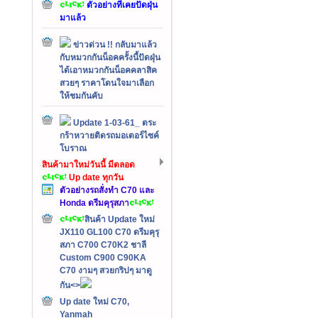
ตัวอย่างที่เคยปัดฝุ่น
มาแล้ว
ข่าวด่วน !! กลับมาแล้ว
กับหมวกกันน็อคครั้งนี้ปัดฝุ่น
ได้เอาหมวกกันน็อคคลาสิค
สวยๆ ราคาโดนใจมาเลือก
ให้ชมกันคับ
Update 1-03-61_ ตระ
กร้าหวายติดรถมอเตอร์ไซค์
โบราณ
สินค้ามาใหม่วันนี้ มีตลอด
Up date ทุกวัน
ตัวอย่างรถสั่งทำ C70 และ
Honda ดรีมคุรุสภา
สินค้า Update ใหม่
JX110 GL100 C70 ดรีมคุรุ
สภา C700 C70K2 ชาลี
Custom C900 C90KA
C70 งามๆ สวยกริปๆ มาดู
กัน<>
Up date ใหม่ C70,
Yanmah