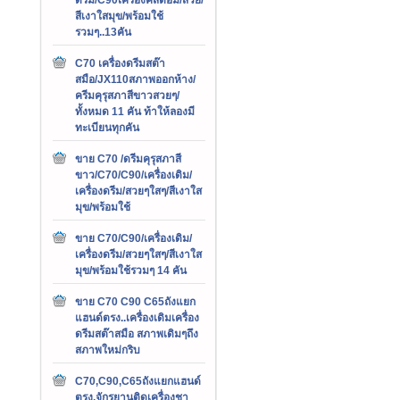
สีเงาใสมุข/พร้อมใช้
รวมๆ..13คัน
C70 เครื่องดรีมสต๊า
สมือ/JX110สภาพออกห้าง/
ครีมคุรุสภาสีขาวสวยๆ/
ทั้งหมด 11 คัน ท้าให้ลองมี
ทะเบียนทุกคัน
ขาย C70 /ดรีมคุรุสภาสี
ขาว/C70/C90/เครื่องเดิม/
เครื่องดรีม/สวยๆใสๆ/สีเงาใส
มุข/พร้อมใช้
ขาย C70/C90/เครื่องเดิม/
เครื่องดรีม/สวยๆใสๆ/สีเงาใส
มุข/พร้อมใช้รวมๆ 14 คัน
ขาย C70 C90 C65ถังแยก
แฮนด์ตรง..เครื่องเดิมเครื่อง
ดรีมสต๊าสมือ สภาพเดิมๆถึง
สภาพใหม่กริบ
C70,C90,C65ถังแยกแฮนด์
ตรง,จักรยานติดเครื่องชา