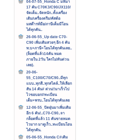
04-07-55_Honda C มหึมา
17 คัน C70K3/C90/JX110/
จัดเต็ม..จัดหนัก..ทั้งเครื่อง
เดิม/เครื่องดรีม/คัสต้อ
มสต๊ารท์มือ/ภาษีเต็มมีโอน
ได้ทุกคัน..
26-06-55_Up date C70-
C90 เพิ่มเติมสวยๆ อีก 4 คัน
ท.บ+ภาษี+โอนได้ทุกคันเลย..
(ล็อตที่แล้ว14คัน หมด
ภายใน 2วัน ใครไม่ทันด่วน
เลย).
20-06-
55_C100/C70/C90..มีทุก
แบบ..ทุกสี..ทุกสไตล์..ให้เลือก
สัน 14 คัน# ด่วน!!มาเร็วไป
ไวขอบอก#ทะเบียน
เต็ม+พรบ..โอนได้ทุกคันเลย
12-06-55_ปัดฝุ่นมาเพิ่มเติม
อีก 6 คัน!..C70-C90..จา
กล็อตที่แล้ว 11 คันขายหมด
ไวมาก มาดูเร็ว..ทะเบียนโอน
ได้ทุกคัน.
05-06-55_Honda C#เติม