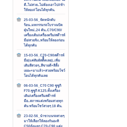
ดี..ไม่สวย..ไม่ต้องเอาไป#ท้า
ให้ลอง#โอนได้ทุกคัน.
25-03-56_จัดหนักดับ
ร้อน..มหกรรมรถโบราณปัด
ฝุ่นใหม่..24 คัน..C70/C90/
เครื่องเดิม/เครื่องดรีม/สต๊ารท์
มือ/สวยจิง..พร้อมให้ลองก่อน
ได้ทุกคัน
15-03-56_C70-C90สต๊ารท์
มือ(แค่สัมผัสติิิิดเลย)..เพิ่ม
เติมสีสวยๆ..สีขายดี+สีสั้ง
เยอะ+มาแล้ว+สวยพร้อมโชว์
โอนได้ทุกคันเลย
06-03-56_C70 C90 ซูซูกิ
F70.ซูซูกิ K125.ทั้งเครื่อง
เดิม/เครื่องครีมสต๊ารท์
มือ..สภาพแต่งพร้อมสวยทุก
คัน พร้อมโชว์สวยๆ 18 คัน.
23-02-56_นำขวบนรถสวยๆ
มาให้เลือกให้ลองกันอะทิ
C50ถังแยก C70-C90 แต่ง