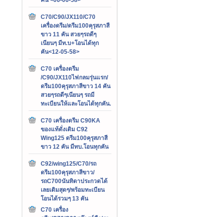
C70/C90/JX110/C70
เครื่องดรีม/ดรีม100คุรุสภาสี
ขาว 11 คัน สวยๆรถดีๆ
เนียนๆ มีท.บ+โอนได้ทุก
คัน<12-05-58>
C70 เครื่องดรีม
/C90/JX110ไฟกลมรุ่นแรก/
ดรีม100คุรุสภาสีขาว 14 คัน
สวยๆรถดีๆเนียนๆ รถมี
ทะเบียนให้และโอนได้ทุกคัน.
C70 เครื่องดรีม C90KA
ของแท้ดั่งเดิม C92
Wing125 ดรีม100คุรุสภาสี
ขาว 12 คัน มีทบ.โอนทุกคัน
C92/wing125/C70/รถ
ดรีม100คุรุสภาสีขาว/
รถC700นันทิดาประกวดได้
เลยเดิมสุดๆ/พร้อมทะเบียน
โอนได้รวมๆ 13 คัน
C70 เครื่อง