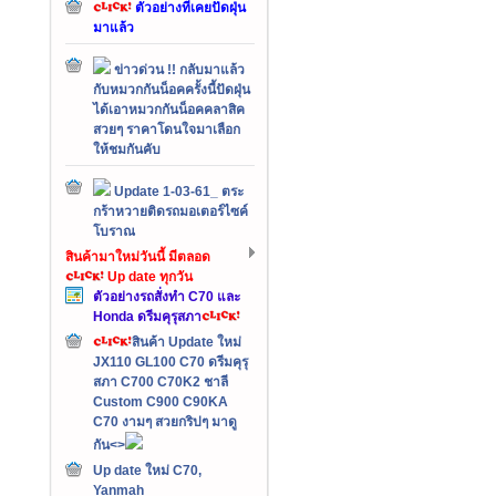
ตัวอย่างที่เคยปัดฝุ่น
มาแล้ว
ข่าวด่วน !! กลับมาแล้ว
กับหมวกกันน็อคครั้งนี้ปัดฝุ่น
ได้เอาหมวกกันน็อคคลาสิค
สวยๆ ราคาโดนใจมาเลือก
ให้ชมกันคับ
Update 1-03-61_ ตระ
กร้าหวายติดรถมอเตอร์ไซค์
โบราณ
สินค้ามาใหม่วันนี้ มีตลอด
Up date ทุกวัน
ตัวอย่างรถสั่งทำ C70 และ
Honda ดรีมคุรุสภา
สินค้า Update ใหม่
JX110 GL100 C70 ดรีมคุรุ
สภา C700 C70K2 ชาลี
Custom C900 C90KA
C70 งามๆ สวยกริปๆ มาดู
กัน<>
Up date ใหม่ C70,
Yanmah