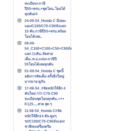
ทะเบียน+ภาษ๊
ปี55+พรบ.+ชุดโอน..โอนได้
ทุกคัน##
24-09-54_Honda C มีเยอะ
แยะ/C100/C70-C90ถังแยก
10 คัน ภาษีปี55+พรบ.พร้อม
โอนได้เลย..
09-09-
54_C100+C100+C50+C90ถัง
แยก 11คัน..จัดสวย
เต็ม..ท.บ.แน่น+ภาษีปี
55โอนได้เลยทุกคัน
01-09-54_Honda C ชุดนี้
อลังการจัดเต็ม ครั้งยิ่งใหญ่
มากมาย ดูกัน
17-08-54_#จัดหนักให้อีก 4
คันใหม่ !!!!! C70-C90
ทะเบียนชุดโอนทุกคัน..+++‏
K125.....สวย สุด ๆ
11-08-54_Honda C#จัด
หนักให้อีก14 คัน ตูมๆ
ๆ#/C100/C70-C90ถังแยก/
ชาลี/ลงเครื่องดรีม