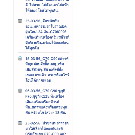
ดี..ไม่สวย..ไม่ต้องเอาไป#ท้า
ให้ลอง#โอนได้ทุกคัน.
25-03-56_จัดหนักดับ
ร้อน..มหกรรมรถโบราณปัด
ฝุ่นใหม่..24 คัน..C70/C90/
เครื่องเดิม/เครื่องดรีม/สต๊ารท์
มือ/สวยจิง..พร้อมให้ลองก่อน
ได้ทุกคัน
15-03-56_C70-C90สต๊ารท์
มือ(แค่สัมผัสติิิิดเลย)..เพิ่ม
เติมสีสวยๆ..สีขายดี+สีสั้ง
เยอะ+มาแล้ว+สวยพร้อมโชว์
โอนได้ทุกคันเลย
06-03-56_C70 C90 ซูซูกิ
F70.ซูซูกิ K125.ทั้งเครื่อง
เดิม/เครื่องครีมสต๊ารท์
มือ..สภาพแต่งพร้อมสวยทุก
คัน พร้อมโชว์สวยๆ 18 คัน.
23-02-56_นำขวบนรถสวยๆ
มาให้เลือกให้ลองกันอะทิ
C50ถังแยก C70-C90 แต่ง