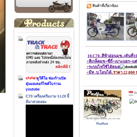
สินค้าที่เกี่ยวข้อง
10.C70..สีฟ้าอ่อนมุข..(คันที่10
+สีเกล็ดมุข+ซี่ถี่+เบาะแยก+แต่
+ระบบไฟใช้ได้หมด
+มีท .บ.โอนได้
..ราคา 22,000
ดูวีดีโอ ช่องร้านปัด
ฝุ่นมอเตอร์ไซค์โบราณ
youtube
Po
C70 เครื่องดรีมงาม ๆ LOI นี้
มีมาสวยเยอะ
Pudfun