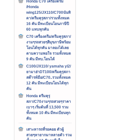
Honda C70 เครืองดรีม
/Honda
wing125/JX110/C700นันทิ
ดา/ดรีมคุรุสภา/รวมทั้งหมด
16 คัน มีทะเบียนโอนภาษีปี
60 แทบทุกคัน
C70 เครื่องดรีม/ดรีมคุรุสภา/
งามๆรถสวยๆสีมุขภาษีพร้อม
โอนได้ทุกคัน มาลองได้เลย
ตามความพอใจ รวมทั้งหมด
9 คัน มีทบ.โอนได้
C100/JX110/ yamaha yl2/
ยามาฮ่าDT100/ดรีมคุรุสภา
สต๊ารท์มือ/C70..รวมทั้งหมด
12 คัน มีทะเบียนโอนได้ทุก
คัน
Honda ดรีมคุรุ
สภา/C70งามๆรถสวยๆราคา
เบาๆ เริ่มต้นที่ 13,500 รวม
ทั้งหมด 10 คัน มีทะเบียนทุก
คัน
เสาะหารถที่รอคอย ตัวผู้
สวยๆหายากมาหลายตัว รวม