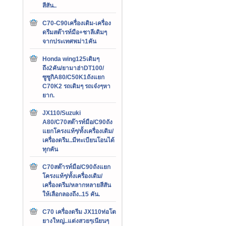
สีสัน..
C70-C90เครื่องเดิม-เครื่อง
ดรีมสต๊ารท์มือ+ชาลีเดิมๆ
จากประเทศพม่า1คัน
Honda wing125เดิมๆ
ถึง2คัน/ยามาฮ่าDT100/
ซูซูกิA80/C50K1ถังแยก
C70K2 รถเดิมๆ รถเจ๋งๆหา
ยาก.
JX110/Suzuki
A80/C70สต๊ารท์มือ/C90ถัง
แยกโครงแท้ๆ/ทั้งเครื่องเดิม/
เครื่องดรีม..มีทะเบียนโอนได้
ทุกคัน
C70สต๊ารท์มือ/C90ถังแยก
โครงแท้ๆ/ทั้งเครื่องเดิม/
เครื่องดรีม/หลากหลายสีสัน
ให้เลือกลองถึง..15 คัน.
C70 เครื่องดรีม JX110ท่อโต
ยางใหญ่..แต่งสวยๆเนียนๆ