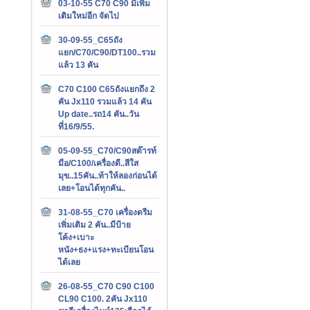
03-10-55 C70 C90 มีเพิ่ม
เติมใหม่อีก จัดไป
30-09-55_C65ถัง
แยก/C70/C90/DT100..รวม
แล้ว 13 คัน
C70 C100 C65ถังแยกถึง 2
คัน Jx110 รวมแล้ว 14 คัน
Up date..รถ14 คัน..วัน
ที่16/9/55.
05-09-55_C70/C90สต๊ารท์
มือ/C100/เครื่องดี..สีใส
มุข..15คัน..ท้าให้ลองก่อนได้
เลย+โอนได้ทุกคัน..
31-08-55_C70 เครื่องดรีม
เพิ่มเติม 2 คัน..มีป้าย
โค้ง+เบาะ
หนัง+ธง+แรง+ทะเบียนโอน
ได้เลย
26-08-55_C70 C90 C100
CL90 C100. 2คัน Jx110