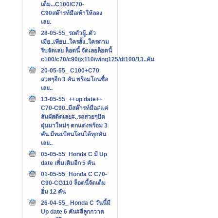
เต็ม...C100/C70-
C90สต๊ารท์มือ/ท้าให้ลอง
เลย.
28-05-55_รถตัวผู้..ตัว
เมีย..เพียบ..ใครสั้ง..ใครตาม
รีบจัดเลย ล็อตนี้ จัดเลยล็อตนี้
c100/c70/c90/jx110/wing125/dt100/13..คัน
20-05-55_ C100+C70
สวยๆอีก 3 คัน พร้อมโอนชื่อ
เลย..
13-05-55_++up date++
C70-C90..มีสต๊ารท์มือ#แค่
สัมผัสติดเลย#..รถสวยๆปัด
ฝุ่นมาใหม่ๆ ตกแต่งพร้อม 3
คัน มีทะเบียนโอนได้ทุกคัน
เลย..
05-05-55_Honda C มี Up
date เพิ่มเติมอีก 5 คัน
01-05-55_Honda C C70-
C90-CG110 ล็อตนี้จัดเต็ม
อิ่ม 12 คัน
26-04-55_ Honda C วันนี้มี
Up date 6 คัน#สีลูกกวาด