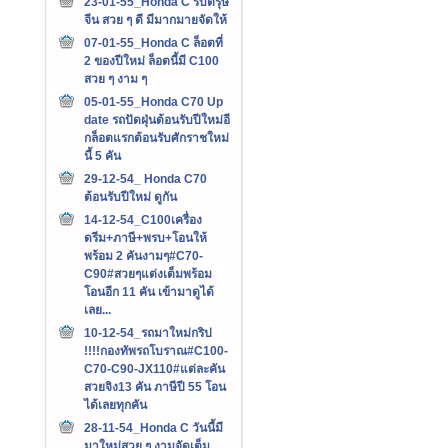
23-01-55_Honda C รับตรุษ
จีน สวย ๆ ดี มีมากมายจัดให้
07-01-55_Honda C ล็อตที่
2 ของปีใหม่ ล็อตนี้มี C100
สวย ๆ งาม ๆ
05-01-55_Honda C70 Up
date รถปัดฝุ่นต้อนรับปีใหม่อี
กล็อตแรกต้อนรับศักราชใหม่
นี้ 5 คัน
29-12-54_ Honda C70
ต้อนรับปีใหม่ ดูกัน
14-12-54_C100เครื่อง
ดรีม+ภาษี+พรบ+โอนให้
พร้อม 2 คันงามๆ#C70-
C90#สวยๆแต่งเต็มพร้อม
โอนอีก 11 คัน เข้ามาดูได้
เลย...
10-12-54_รถมาใหม่กริป
!!!!กองทัพรถโบราณ#C100-
C70-C90-JX110#แต่ละคัน
สวยจิง13 คัน ภาษีปี 55 โอน
ได้เลยทุกคัน
28-11-54_Honda C วันนี้มี
มาใหม่สวย ๆ งามจัดเต็ม