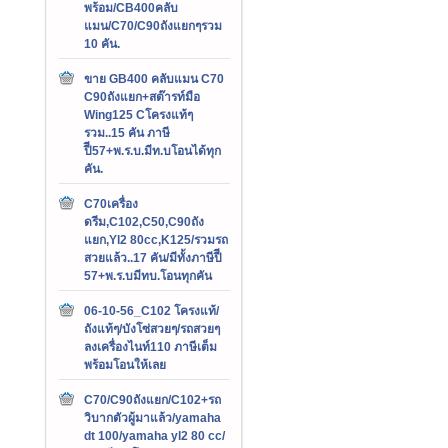
พร้อม/CB400คลับ
แมน/C70/C90ถังแยกๆรวม
10 คัน.
ขาย GB400 คลับแมน C70
C90ถังแยก+สต๊ารท์มือ
Wing125 Cโครงแท้ๆ
รวม..15 คัน ภาษี
ปีี57+พ.ร.บ.มีท.บโอนได้ทุก
คัน.
C70เครื่อง
ดรีม,C102,C50,C90ถัง
แยก,Yl2 80cc,K125/รวมรถ
สวยแล้ว..17 คัน/มีทั้งภาษีปีี
57+พ.ร.บมีทบ.โอนทุกคัน
06-10-56_C102 โครงแท้/
ถังแท้ๆ/บังโซ่สวยๆ/รถสวยๆ
ลงเครื่องไนท์110 ภาษีเต็ม
พร้อมโอนให้เลย
C70/C90ถังแยก/C102+รถ
วิบากตัวผู้มาแล้ว/yamaha
dt 100/yamaha yl2 80 cc/