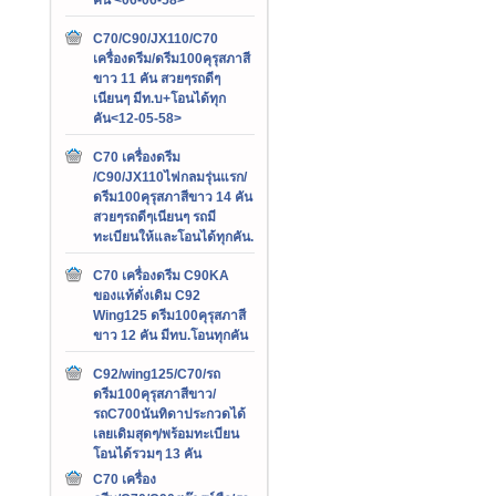
C70/C90/JX110/C70
เครื่องดรีม/ดรีม100คุรุสภาสี
ขาว 11 คัน สวยๆรถดีๆ
เนียนๆ มีท.บ+โอนได้ทุก
คัน<12-05-58>
C70 เครื่องดรีม
/C90/JX110ไฟกลมรุ่นแรก/
ดรีม100คุรุสภาสีขาว 14 คัน
สวยๆรถดีๆเนียนๆ รถมี
ทะเบียนให้และโอนได้ทุกคัน.
C70 เครื่องดรีม C90KA
ของแท้ดั่งเดิม C92
Wing125 ดรีม100คุรุสภาสี
ขาว 12 คัน มีทบ.โอนทุกคัน
C92/wing125/C70/รถ
ดรีม100คุรุสภาสีขาว/
รถC700นันทิดาประกวดได้
เลยเดิมสุดๆ/พร้อมทะเบียน
โอนได้รวมๆ 13 คัน
C70 เครื่อง