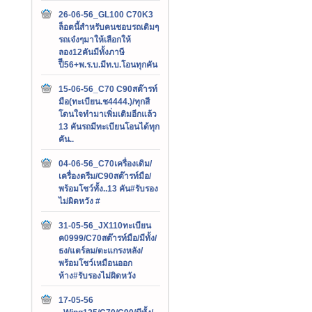
26-06-56_GL100 C70K3
ล็อตนี้สำหรับคนชอบรถเดิมๆ
รถเจ๋งๆมาให้เลือกให้
ลอง12คันมีทั้งภาษี
ปีี56+พ.ร.บ.มีท.บ.โอนทุกคัน
15-06-56_C70 C90สต๊ารท์
มือ(ทะเบียน.ช4444.)/ทุกสี
โดนใจทำมาเพิ่มเติมอีกแล้ว
13 คันรถมีทะเบียนโอนได้ทุก
คัน..
04-06-56_C70เครื่องเดิม/
เครื่องดรีม/C90สต๊ารท์มือ/
พร้อมโชว์ทั้ง..13 คัน#รับรอง
ไม่ผิดหวัง #
31-05-56_JX110ทะเบียน
ค0999/C70สต๊ารท์มือ/มีทั้ง/
ธง/แตร์ลม/ตะแกรงหลัง/
พร้อมโชว์เหมือนออก
ห้าง#รับรองไม่ผิดหวัง
17-05-56