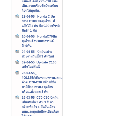
แต่ละสีโดนๆ c70-c90 แต่ง
เต็ม..สวยพร้อมขี่+มีทะเบียน
โอนได้ทุกคัน..
22-04-55_ Honda C Up
date C100 ปัดฝุ่นใหม่..ที่
แจ้งไว้ 1 คัน กับ C90 สต๊ารท์
มืออีก 1 คัน
10-04-55_ HondaC70ปัด
ฝุ่นใหม่ต้อนรับสงกรานต์
อีก9คัน
04-04-55_ ปัดฝุ่นอย่าง
สวยงามวันนี้มี 3 คันใหม่
02-04-55_Up date C100
เสร็จใหม่วันนี้
26-03-55_
#GL125#เดิม+งาม+ครบ..ตาม
ด้วย..C70-C90 สต๊ารท์มือ
ภาษีปี56+พรบ.+ชุดโอน
พร้อม..ทั้งหมด 8 คัน
19-03-55_C70-C90 ปัดฝุ่น
เพิ่มเติมอีก 3 คัน 3 สี..จา
กล็อตที่แล้ว 6 คันวันเดียว
หมด..รถทุกคันมีทะเบียนโอน