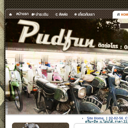
Site Home
|
02-02-56_C70-
ดรีม+มีท .บ.โอนได้..ราคา 2