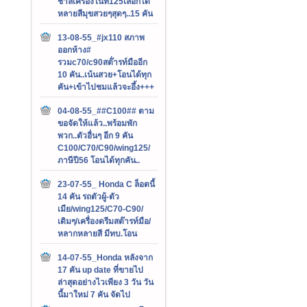
ชาลีเครื่องไนท์125เลือกได้
หลายสีมุขสวยๆสุดๆ..15 คัน
13-08-55_#jx110 สภาพ
ออกห้าง#
รวมc70/c90สต๊่ารท์มืออีก
10 คัน..เน้นสวย+โอนได้ทุก
คัน+เข้าไปชมแล้วจะอึ้ง+++
04-08-55_##C100## ตาม
ขอจัดให้แล้ว..พร้อมพัก
พวก..ตัวอื่นๆ อีก 9 คัน
C100/C70/C90/wing125/
ภาษีปี56 โอนได้ทุกคัน..
23-07-55_ Honda C ล็อตนี้
14 คัน รถตัวผู้-ตัว
เมีย/wing125/C70-C90/
เดิมๆ/เครื่องดรีมสต๊ารท์มือ/
หลากหลายสี มีทบ.โอน
14-07-55_Honda หลังจาก
17 คัน up date ที่ขายไป
ล่าสุดอย่างไวเพียง 3 วัน วัน
นี้มาใหม่ 7 คัน จัดไป