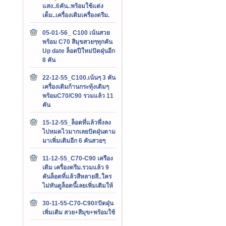
แสง..6คัน..พร้อมใช้แต่ง
เต็ม..เครื่องเดิมเครื่องดรีม.
05-01-56_ C100 เน้นสวย
พร้อม C70 สีมุขสวยๆทุกคัน
Up date ล็อตปีใหม่ปัดฝุ่นอีก
8 คัน
22-12-55_C100.เน้นๆ 3 คัน
เครื่องเดิมก้านกระทุ้งเดิมๆ
พร้อมC70/C90 รวมแล้ว 11
คัน
15-12-55_ล็อตที่แล้วพึ่งลง
ไปหมดไวมากเลยปัดฝุ่นตาม
มาเพิ่มเติมอีก 6 คันสวยๆ
11-12-55_C70-C90 เครือง
เดิม เครื่องดรีม.รวมแล้ว 9
คันล็อตที่แล้วสีหลายสี..ใคร
ไม่ทันดูล็อตนี้เลยเพิ่มเติมให้
30-11-55-C70-C90#ปัดฝุ่น
เพิ่มเติม สวย+สีมุข+พร้อมใช้