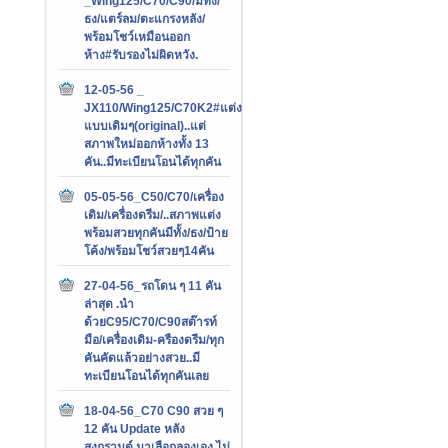
_Wing125/C70/C90/มีทั้ง/
ธง/แตร์ลม/ตะแกรงหลัง/
พร้อมโชว์เหมือนออก
ห้าง#รับรองไม่ผิดหวัง.
12-05-56 _
JX110/Wing125/C70K2#แต่ง
แบบเดิมๆ(original)..แต่
สภาพใหม่ออกห้างทั้ง 13
คัน..มีทะเบียนโอนได้ทุกคัน
05-05-56_C50/C70/เครื่อง
เดิม/เครื่องดรีม/..สภาพแต่ง
พร้อมสวยทุกคันมีทั้ง/ธง/ป้าย
โค้ง/พร้อมโชว์สวยๆ14คัน
27-04-56_รถโดน ๆ 11 คัน
ล่าสุด .นำ
ด้วยC95/C70/C90สต๊ารท์
มือ/เครื่องเดิม-ครืองดรีม/ทุก
คันคัดแล้วอย่างสวย..มี
ทะเบียนโอนได้ทุกคันเลย
18-04-56_C70 C90 สวย ๆ
12 คัน Update หลัง
สงกรานต์.มาเลือกลองเอง ไม่