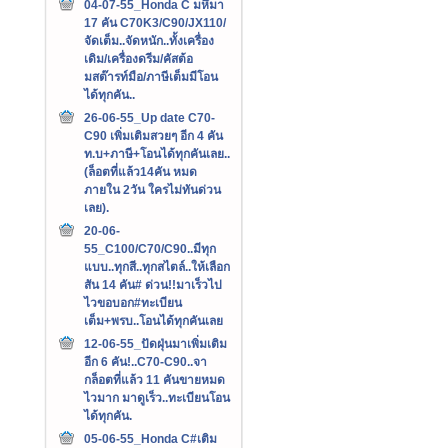
04-07-55_Honda C มหึมา
17 คัน C70K3/C90/JX110/
จัดเต็ม..จัดหนัก..ทั้งเครื่อง
เดิม/เครื่องดรีม/คัสต้อ
มสต๊ารท์มือ/ภาษีเต็มมีโอน
ได้ทุกคัน..
26-06-55_Up date C70-
C90 เพิ่มเติมสวยๆ อีก 4 คัน
ท.บ+ภาษี+โอนได้ทุกคันเลย..
(ล็อตที่แล้ว14คัน หมด
ภายใน 2วัน ใครไม่ทันด่วน
เลย).
20-06-
55_C100/C70/C90..มีทุก
แบบ..ทุกสี..ทุกสไตล์..ให้เลือก
สัน 14 คัน# ด่วน!!มาเร็วไป
ไวขอบอก#ทะเบียน
เต็ม+พรบ..โอนได้ทุกคันเลย
12-06-55_ปัดฝุ่นมาเพิ่มเติม
อีก 6 คัน!..C70-C90..จา
กล็อตที่แล้ว 11 คันขายหมด
ไวมาก มาดูเร็ว..ทะเบียนโอน
ได้ทุกคัน.
05-06-55_Honda C#เติม