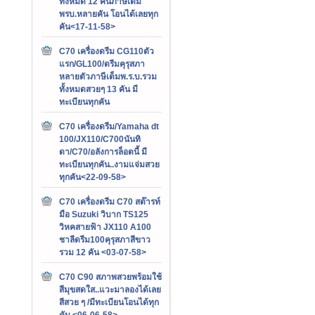
ทั้งหมด 12 คันภาษีเต็ม
พรบ.หลายคัน โอนได้เลยทุก
คัน<17-11-58>
C70 เครื่องดรีม CG110ตัว
แรก/GL100/ดรีมคุรุสภา
หลายตัวภาษีเต็มพ.ร.บ.รวม
ทั้งหมดสวยๆ 13 คัน มี
ทะเบียนทุกคัน
C70 เครื่องดรีม/Yamaha dt
100/JX110/C700นันทิ
ดา/C70/อลังการล็อตนี้ มี
ทะเบียนทุกคัน..งามแจ่มสวย
ทุกคัน<22-09-58>
C70 เครื่องดรีม C70 สต๊ารท์
มือ Suzuki วิบาก TS125
วิหคสายฟ้า JX110 A100
ชาลีดรีม100คุรุสภาสีขาว
รวม 12 คัน <03-07-58>
C70 C90 สภาพสวยพร้อมใช้
สีมุขสดใส..แวะมาลองได้เลย
สีสวย ๆ /มีทะเบียนโอนได้ทุก
คัน <06-06-58>