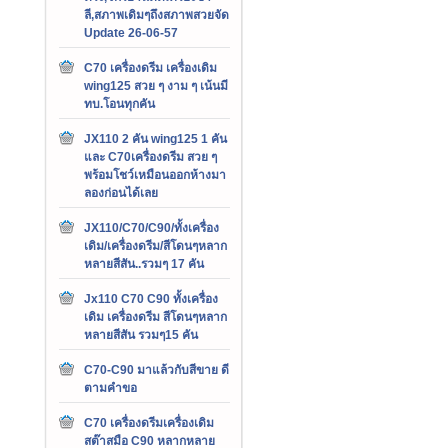
ลี,สภาพเดิมๆถึงสภาพสวยจัด
Update 26-06-57
C70 เครื่องดรีม เครื่องเดิม
wing125 สวย ๆ งาม ๆ เน้นมี
ทบ.โอนทุกคัน
JX110 2 คัน wing125 1 คัน
และ C70เครื่องดรีม สวย ๆ
พร้อมโชว์เหมือนออกห้างมา
ลองก่อนได้เลย
JX110/C70/C90/ทั้งเครื่อง
เดิม/เครื่องดรีม/สีโดนๆหลาก
หลายสีสัน..รวมๆ 17 คัน
Jx110 C70 C90 ทั้งเครื่อง
เดิม เครื่องดรีม สีโดนๆหลาก
หลายสีสัน รวมๆ15 คัน
C70-C90 มาแล้วกับสีขาย ดี
ตามคำขอ
C70 เครื่องดรีมเครื่องเดิม
สต๊าสมือ C90 หลากหลาย