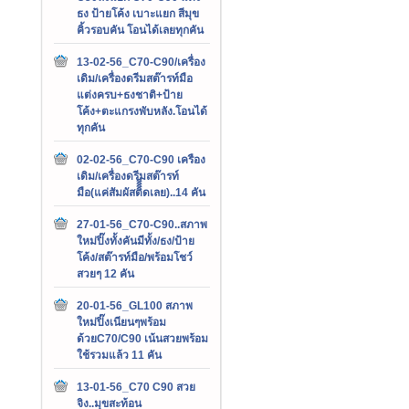
ธง ป้ายโค้ง เบาะแยก สีมุข
คิ้วรอบคัน โอนได้เลยทุกคัน
13-02-56_C70-C90/เครื่อง
เดิม/เครื่องดรีมสต๊ารท์มือ
แต่งครบ+ธงชาติ+ป้าย
โค้ง+ตะแกรงพับหลัง.โอนได้
ทุกคัน
02-02-56_C70-C90 เครือง
เดิม/เครื่องดรีมสต๊ารท์
มือ(แค่สัมผัสติิิิดเลย)..14 คัน
27-01-56_C70-C90..สภาพ
ใหม่ปิ๊งทั้งคันมีทั้ง/ธง/ป้าย
โค้ง/สต๊ารท์มือ/พร้อมโชว์
สวยๆ 12 คัน
20-01-56_GL100 สภาพ
ใหม่ปิ๊งเนียนๆพร้อม
ด้วยC70/C90 เน้นสวยพร้อม
ใช้รวมแล้ว 11 คัน
13-01-56_C70 C90 สวย
จิง..มุขสะท้อน