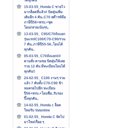
ได้ทุกคัน
15-03-55_Honda C ขายไว
มากล็อตที่แล้ว# ปัดฝุ่นเพิ่ม
เติมอีก 4 คัน..C70 สต๊ารท์มือ
ภาษ๊ปี56+พรบ.+ชุด
โอน#สวยเน้นๆๆ..
13-03-55_ C95/C70ถังแยก
รุ่นเเรก/C100/C70-C90/รวม
7 คัน..ภาษีปี55-56..โอนได้
ทุกคัน..
05-03-55_C70ถังแยก##
ตามสั่ง ตามขอ ปัดฝุ่นให้เลย
รวม 12 คัน มีทะเบียนโอนได้
ทุกคัน!!
24-02-55_ C100 งามๆ รวม
แล้ว 7 คันทั้ง C70-C90 ช้า
หมดรอไปอีก ทะเบียน
ปี56+พรบ.+โอนชื่อ..รับรอง
ปิ๊งทุกคัน..
14-02-55_Honda c ล็อต
ใหม่รับ Valantine
01-02-55_ Honda C จัดไป
มาใหม่เรื่อย ๆ