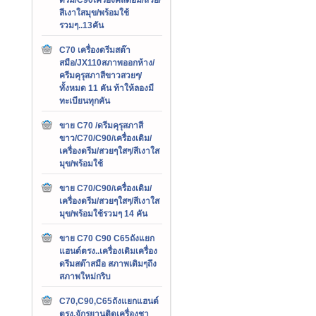
สีเงาใสมุข/พร้อมใช้
รวมๆ..13คัน
C70 เครื่องดรีมสต๊า
สมือ/JX110สภาพออกห้าง/
ครีมคุรุสภาสีขาวสวยๆ/
ทั้งหมด 11 คัน ท้าให้ลองมี
ทะเบียนทุกคัน
ขาย C70 /ดรีมคุรุสภาสี
ขาว/C70/C90/เครื่องเดิม/
เครื่องดรีม/สวยๆใสๆ/สีเงาใส
มุข/พร้อมใช้
ขาย C70/C90/เครื่องเดิม/
เครื่องดรีม/สวยๆใสๆ/สีเงาใส
มุข/พร้อมใช้รวมๆ 14 คัน
ขาย C70 C90 C65ถังแยก
แฮนด์ตรง..เครื่องเดิมเครื่อง
ดรีมสต๊าสมือ สภาพเดิมๆถึง
สภาพใหม่กริบ
C70,C90,C65ถังแยกแฮนด์
ตรง,จักรยานติดเครื่องชา