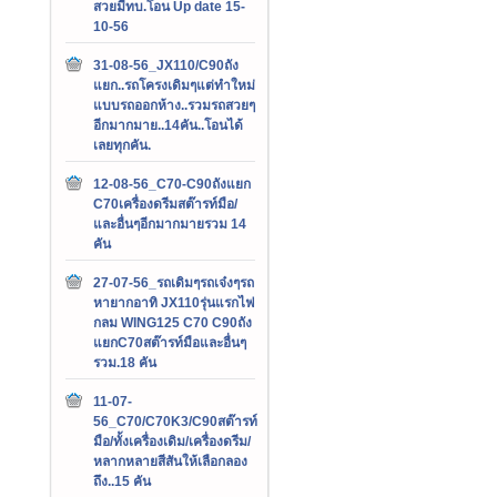
สวยมีทบ.โอน Up date 15-
10-56
31-08-56_JX110/C90ถัง
แยก..รถโครงเดิมๆแต่ทำใหม่
แบบรถออกห้าง..รวมรถสวยๆ
อีกมากมาย..14คัน..โอนได้
เลยทุกคัน.
12-08-56_C70-C90ถังแยก
C70เครื่องดรีมสต๊ารท์มือ/
และอื่นๆอีกมากมายรวม 14
คัน
27-07-56_รถเดิมๆรถเจ๋งๆรถ
หายากอาทิ JX110รุ่นแรกไฟ
กลม WING125 C70 C90ถัง
แยกC70สต๊ารท์มือและอื่นๆ
รวม.18 คัน
11-07-
56_C70/C70K3/C90สต๊ารท์
มือ/ทั้งเครื่องเดิม/เครื่องดรีม/
หลากหลายสีสันให้เลือกลอง
ถึง..15 คัน