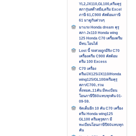
YL2,JX110,GL100,ดรีมคุรุ
สภารุ่นสต๊าสมือ,ดรีม Excel
ภาษี 61,C900 คัสต้อมภาษี
61 มาดูกันด่วนๆ
มาแรง Honda dream คุรุ
สภา Jx110 Honda wing
125 Honda C70 เครื่องดรีม
มีทบ.โอนได้
Lost นี้ รถสวยถูกมีจิง C70
เครื่องดรีม C900 คัสต้อม
ดรีม 100 Excess
C70 เครื่อง
ดรีม/JX125/JX110/Honda
wing125/GL100/ดรีมคุรุ
สภา/C700..รวม
ทั้งหมด..11คัน มีทะเบียน
โอนภาษีปี60แทบทุกคัน 01-
09-59.
จัดเต็มอีก 10 คัน C70 เครื่อง
ดรีม Honda wing125
GL100 ดรีมคุรุสภา มี
ทะเบียนโอนภาษีปี60แทบทุก
คัน