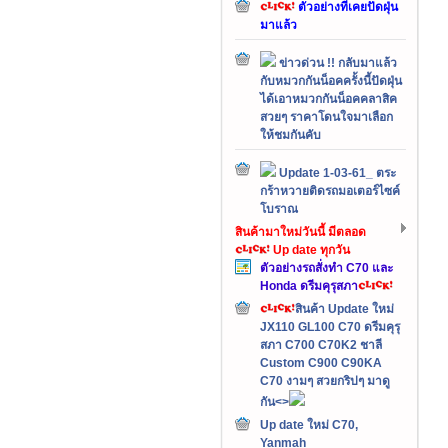
ตัวอย่างที่เคยปัดฝุ่น
มาแล้ว
ข่าวด่วน !! กลับมาแล้ว
กับหมวกกันน็อคครั้งนี้ปัดฝุ่น
ได้เอาหมวกกันน็อคคลาสิค
สวยๆ ราคาโดนใจมาเลือก
ให้ชมกันคับ
Update 1-03-61_ ตระ
กร้าหวายติดรถมอเตอร์ไซค์
โบราณ
สินค้ามาใหม่วันนี้ มีตลอด
Up date ทุกวัน
ตัวอย่างรถสั่งทำ C70 และ
Honda ดรีมคุรุสภา
สินค้า Update ใหม่
JX110 GL100 C70 ดรีมคุรุ
สภา C700 C70K2 ชาลี
Custom C900 C90KA
C70 งามๆ สวยกริปๆ มาดู
กัน<>
Up date ใหม่ C70,
Yanmah