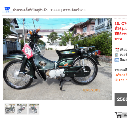
จำนวนครั้งที่เปิดดูสินค้า : 15668 | ความคิดเห็น: 0
16. C70
ที่16).
ปี55+ท
บาท
เพิ่มเ
เบอร
อีเมล
รายละเอ
เครื่อง
นั่ง+ธง
250