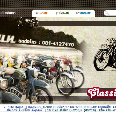
Site Home
|
04-07-55_Honda C มหึมา 17 คัน C70K3/C90/JX110/จัดเต็ม..จัดหนัก.
มือ/ภาษีเต็มมีโอนได้ทุกคัน..
|
16. C70..สีเขียวแมงทับมุข..(คันที่16)..เครื่องดรี