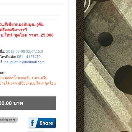
..สีเขียวแมงทับมุข..(คัน
.เครื่องดรีม+ภาษี
.บ.ใหม่+ชุดโอน ราคา..25,000
มื่อ:
2012-07-08 02:47:15.0
์โทรติดต่อ:
081 - 4127470
ล์:
ballpudfun@hotmail.com
ียด:
ดรีม+ปลอกน้ำตาลครีม +เบาะครีม
+ป้ายโค้ ง+ภาษีปี55+ท.บ.ใหม่+ชุดโอน
00.00 บาท