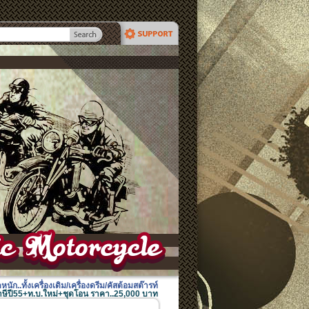
.ทั้งเครื่องเดิม/เครื่องดรีม/คัสต้อมสต๊ารท์
ม+ภาษีปี55+ท.บ.ใหม่+ชุดโอน ราคา..25,000 บาท