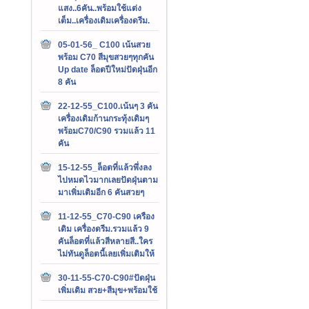
แสง..6คัน..พร้อมใช้แต่ง
เต็ม..เครื่องเดิมเครื่องดรีม.
05-01-56_ C100 เน้นสวย
พร้อม C70 สีมุขสวยๆทุกคัน
Up date ล็อตปีใหม่ปัดฝุ่นอีก
8 คัน
22-12-55_C100.เน้นๆ 3 คัน
เครื่องเดิมก้านกระทุ้งเดิมๆ
พร้อมC70/C90 รวมแล้ว 11
คัน
15-12-55_ล็อตที่แล้วพึ่งลง
ไปหมดไวมากเลยปัดฝุ่นตาม
มาเพิ่มเติมอีก 6 คันสวยๆ
11-12-55_C70-C90 เครือง
เดิม เครื่องดรีม.รวมแล้ว 9
คันล็อตที่แล้วสีหลายสี..ใคร
ไม่ทันดูล็อตนี้เลยเพิ่มเติมให้
30-11-55-C70-C90#ปัดฝุ่น
เพิ่มเติม สวย+สีมุข+พร้อมใช้