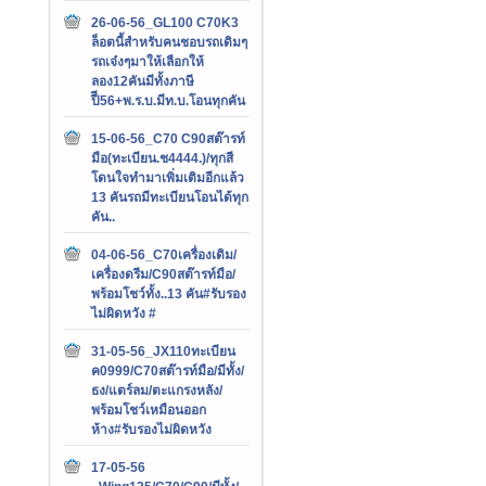
26-06-56_GL100 C70K3
ล็อตนี้สำหรับคนชอบรถเดิมๆ
รถเจ๋งๆมาให้เลือกให้
ลอง12คันมีทั้งภาษี
ปีี56+พ.ร.บ.มีท.บ.โอนทุกคัน
15-06-56_C70 C90สต๊ารท์
มือ(ทะเบียน.ช4444.)/ทุกสี
โดนใจทำมาเพิ่มเติมอีกแล้ว
13 คันรถมีทะเบียนโอนได้ทุก
คัน..
04-06-56_C70เครื่องเดิม/
เครื่องดรีม/C90สต๊ารท์มือ/
พร้อมโชว์ทั้ง..13 คัน#รับรอง
ไม่ผิดหวัง #
31-05-56_JX110ทะเบียน
ค0999/C70สต๊ารท์มือ/มีทั้ง/
ธง/แตร์ลม/ตะแกรงหลัง/
พร้อมโชว์เหมือนออก
ห้าง#รับรองไม่ผิดหวัง
17-05-56