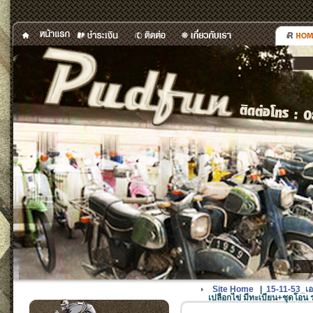
Site Home
|
15-11-53_เอา
เปลือกไข่ มีทะเบียน+ชุดโอ