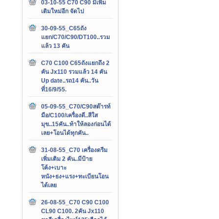
03-10-55 C70 C90 มีเพิ่ม
เติมใหม่อีก จัดไป
30-09-55_C65ถัง
แยก/C70/C90/DT100..รวม
แล้ว 13 คัน
C70 C100 C65ถังแยกถึง 2
คัน Jx110 รวมแล้ว 14 คัน
Up date..รถ14 คัน..วัน
ที่16/9/55.
05-09-55_C70/C90สต๊ารท์
มือ/C100/เครื่องดี..สีใส
มุข..15คัน..ท้าให้ลองก่อนได้
เลย+โอนได้ทุกคัน..
31-08-55_C70 เครื่องดรีม
เพิ่มเติม 2 คัน..มีป้าย
โค้ง+เบาะ
หนัง+ธง+แรง+ทะเบียนโอน
ได้เลย
26-08-55_C70 C90 C100
CL90 C100. 2คัน Jx110