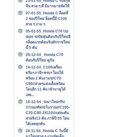
23-01-55_Honda C รับตรุษ
จีน สวย ๆ ดี มีมากมายจัดให้
07-01-55_Honda C ล็อตที่
2 ของปีใหม่ ล็อตนี้มี C100
สวย ๆ งาม ๆ
05-01-55_Honda C70 Up
date รถปัดฝุ่นต้อนรับปีใหม่อี
กล็อตแรกต้อนรับศักราชใหม่
นี้ 5 คัน
29-12-54_ Honda C70
ต้อนรับปีใหม่ ดูกัน
14-12-54_C100เครื่อง
ดรีม+ภาษี+พรบ+โอนให้
พร้อม 2 คันงามๆ#C70-
C90#สวยๆแต่งเต็มพร้อม
โอนอีก 11 คัน เข้ามาดูได้
เลย...
10-12-54_รถมาใหม่กริป
!!!!กองทัพรถโบราณ#C100-
C70-C90-JX110#แต่ละคัน
สวยจิง13 คัน ภาษีปี 55 โอน
ได้เลยทุกคัน
28-11-54_Honda C วันนี้มี
มาใหม่สวย ๆ งามจัดเต็ม