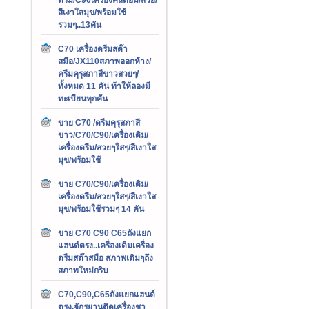
สีเงาใสมุข/พร้อมใช้
รวมๆ..13คัน
C70 เครื่องดรีมสต๊า
สมือ/JX110สภาพออกห้าง/
ครีมคุรุสภาสีขาวสวยๆ/
ทั้งหมด 11 คัน ท้าให้ลองมี
ทะเบียนทุกคัน
ขาย C70 /ดรีมคุรุสภาสี
ขาว/C70/C90/เครื่องเดิม/
เครื่องดรีม/สวยๆใสๆ/สีเงาใส
มุข/พร้อมใช้
ขาย C70/C90/เครื่องเดิม/
เครื่องดรีม/สวยๆใสๆ/สีเงาใส
มุข/พร้อมใช้รวมๆ 14 คัน
ขาย C70 C90 C65ถังแยก
แฮนด์ตรง..เครื่องเดิมเครื่อง
ดรีมสต๊าสมือ สภาพเดิมๆถึง
สภาพใหม่กริบ
C70,C90,C65ถังแยกแฮนด์
ตรง,จักรยานติดเครื่องชา