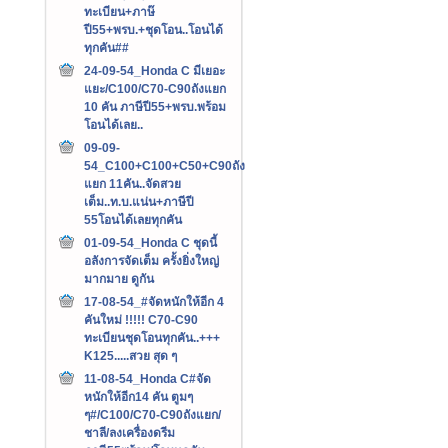
ทะเบียน+ภาษ๊
ปี55+พรบ.+ชุดโอน..โอนได้
ทุกคัน##
24-09-54_Honda C มีเยอะ
แยะ/C100/C70-C90ถังแยก
10 คัน ภาษีปี55+พรบ.พร้อม
โอนได้เลย..
09-09-
54_C100+C100+C50+C90ถัง
แยก 11คัน..จัดสวย
เต็ม..ท.บ.แน่น+ภาษีปี
55โอนได้เลยทุกคัน
01-09-54_Honda C ชุดนี้
อลังการจัดเต็ม ครั้งยิ่งใหญ่
มากมาย ดูกัน
17-08-54_#จัดหนักให้อีก 4
คันใหม่ !!!!! C70-C90
ทะเบียนชุดโอนทุกคัน..+++‏
K125.....สวย สุด ๆ
11-08-54_Honda C#จัด
หนักให้อีก14 คัน ตูมๆ
ๆ#/C100/C70-C90ถังแยก/
ชาลี/ลงเครื่องดรีม