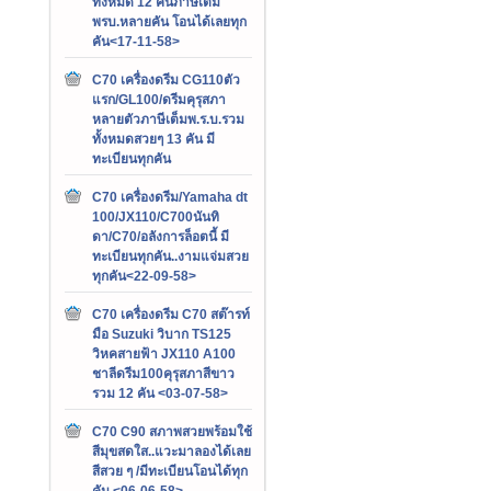
ทั้งหมด 12 คันภาษีเต็ม
พรบ.หลายคัน โอนได้เลยทุก
คัน<17-11-58>
C70 เครื่องดรีม CG110ตัว
แรก/GL100/ดรีมคุรุสภา
หลายตัวภาษีเต็มพ.ร.บ.รวม
ทั้งหมดสวยๆ 13 คัน มี
ทะเบียนทุกคัน
C70 เครื่องดรีม/Yamaha dt
100/JX110/C700นันทิ
ดา/C70/อลังการล็อตนี้ มี
ทะเบียนทุกคัน..งามแจ่มสวย
ทุกคัน<22-09-58>
C70 เครื่องดรีม C70 สต๊ารท์
มือ Suzuki วิบาก TS125
วิหคสายฟ้า JX110 A100
ชาลีดรีม100คุรุสภาสีขาว
รวม 12 คัน <03-07-58>
C70 C90 สภาพสวยพร้อมใช้
สีมุขสดใส..แวะมาลองได้เลย
สีสวย ๆ /มีทะเบียนโอนได้ทุก
คัน <06-06-58>