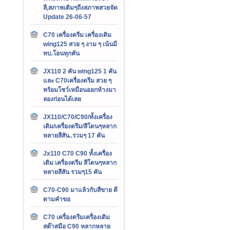
ลี,สภาพเดิมๆถึงสภาพสวยจัด
Update 26-06-57
C70 เครื่องดรีม เครื่องเดิม
wing125 สวย ๆ งาม ๆ เน้นมี
ทบ.โอนทุกคัน
JX110 2 คัน wing125 1 คัน
และ C70เครื่องดรีม สวย ๆ
พร้อมโชว์เหมือนออกห้างมา
ลองก่อนได้เลย
JX110/C70/C90/ทั้งเครื่อง
เดิม/เครื่องดรีม/สีโดนๆหลาก
หลายสีสัน..รวมๆ 17 คัน
Jx110 C70 C90 ทั้งเครื่อง
เดิม เครื่องดรีม สีโดนๆหลาก
หลายสีสัน รวมๆ15 คัน
C70-C90 มาแล้วกับสีขาย ดี
ตามคำขอ
C70 เครื่องดรีมเครื่องเดิม
สต๊าสมือ C90 หลากหลาย