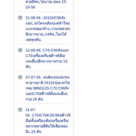
สวยมีทบ.โอน Up date 15-
10-56
31-08-56_JX110/C90ถัง
แยก..รถโครงเดิมๆแต่ทำใหม่
แบบรถออกห้าง..รวมรถสวยๆ
อีกมากมาย..14คัน..โอนได้
เลยทุกคัน.
12-08-56_C70-C90ถังแยก
C70เครื่องดรีมสต๊ารท์มือ/
และอื่นๆอีกมากมายรวม 14
คัน
27-07-56_รถเดิมๆรถเจ๋งๆรถ
หายากอาทิ JX110รุ่นแรกไฟ
กลม WING125 C70 C90ถัง
แยกC70สต๊ารท์มือและอื่นๆ
รวม.18 คัน
11-07-
56_C70/C70K3/C90สต๊ารท์
มือ/ทั้งเครื่องเดิม/เครื่องดรีม/
หลากหลายสีสันให้เลือกลอง
ถึง..15 คัน