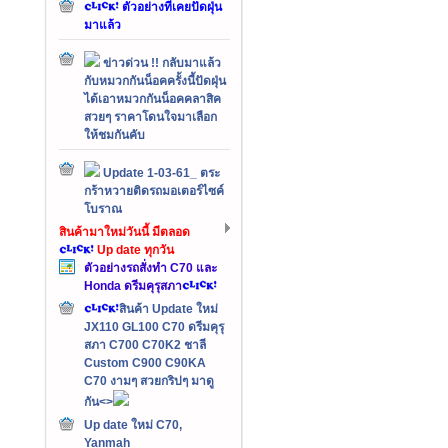
ตัวอย่างที่เคยปัดฝุ่น
มาแล้ว
ข่าวด่วน !! กลับมาแล้ว
กับหมวกกันน็อคครั้งนี้ปัดฝุ่น
ได้เอาหมวกกันน็อคคลาสิค
สวยๆ ราคาโดนใจมาเลือก
ให้ชมกันคับ
Update 1-03-61_ ตระ
กร้าหวายติดรถมอเตอร์ไซค์
โบราณ
สินค้ามาใหม่วันนี้ มีตลอด
Up date ทุกวัน
ตัวอย่างรถสั่งทำ C70 และ
Honda ดรีมคุรุสภา
สินค้า Update ใหม่
JX110 GL100 C70 ดรีมคุรุ
สภา C700 C70K2 ชาลี
Custom C900 C90KA
C70 งามๆ สวยกริปๆ มาดู
กัน<>
Up date ใหม่ C70,
Yanmah