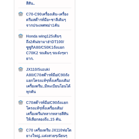
สีสัน..
C70-C90เครื่องเดิม-เครื่อง
ดรีมสต๊ารท์มือ+ชาลีเดิมๆ
จากประเทศพม่า1คัน
Honda wing125เดิมๆ
ถึง2คัน/ยามาฮ่าDT100/
ซูซูกิA80/C50K1ถังแยก
C70K2 รถเดิมๆ รถเจ๋งๆหา
ยาก.
JX110/Suzuki
A80/C70สต๊ารท์มือ/C90ถัง
แยกโครงแท้ๆ/ทั้งเครื่องเดิม/
เครื่องดรีม..มีทะเบียนโอนได้
ทุกคัน
C70สต๊ารท์มือ/C90ถังแยก
โครงแท้ๆ/ทั้งเครื่องเดิม/
เครื่องดรีม/หลากหลายสีสัน
ให้เลือกลองถึง..15 คัน.
C70 เครื่องดรีม JX110ท่อโต
ยางใหญ่..แต่งสวยๆเนียนๆ