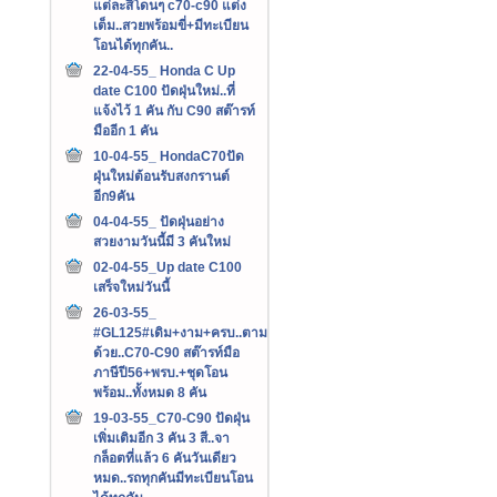
แต่ละสีโดนๆ c70-c90 แต่ง
เต็ม..สวยพร้อมขี่+มีทะเบียน
โอนได้ทุกคัน..
22-04-55_ Honda C Up
date C100 ปัดฝุ่นใหม่..ที่
แจ้งไว้ 1 คัน กับ C90 สต๊ารท์
มืออีก 1 คัน
10-04-55_ HondaC70ปัด
ฝุ่นใหม่ต้อนรับสงกรานต์
อีก9คัน
04-04-55_ ปัดฝุ่นอย่าง
สวยงามวันนี้มี 3 คันใหม่
02-04-55_Up date C100
เสร็จใหม่วันนี้
26-03-55_
#GL125#เดิม+งาม+ครบ..ตาม
ด้วย..C70-C90 สต๊ารท์มือ
ภาษีปี56+พรบ.+ชุดโอน
พร้อม..ทั้งหมด 8 คัน
19-03-55_C70-C90 ปัดฝุ่น
เพิ่มเติมอีก 3 คัน 3 สี..จา
กล็อตที่แล้ว 6 คันวันเดียว
หมด..รถทุกคันมีทะเบียนโอน