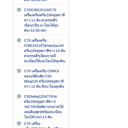
C70/C90/JX110/C70
เครื่องดรีม/ดรีม100คุรุสภาสี
ขาว 11 คัน สวยๆรถดีๆ
เนียนๆ มีท.บ+โอนได้ทุก
คัน<12-05-58>
C70 เครื่องดรีม
/C90/JX110ไฟกลมรุ่นแรก/
ดรีม100คุรุสภาสีขาว 14 คัน
สวยๆรถดีๆเนียนๆ รถมี
ทะเบียนให้และโอนได้ทุกคัน.
C70 เครื่องดรีม C90KA
ของแท้ดั่งเดิม C92
Wing125 ดรีม100คุรุสภาสี
ขาว 12 คัน มีทบ.โอนทุกคัน
C92/wing125/C70/รถ
ดรีม100คุรุสภาสีขาว/
รถC700นันทิดาประกวดได้
เลยเดิมสุดๆ/พร้อมทะเบียน
โอนได้รวมๆ 13 คัน
C70 เครื่อง