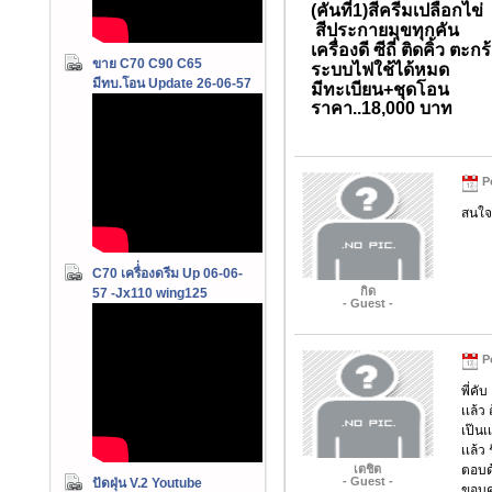
(คันที่1)สีครีมเปลือกไข่
สีประกายมุขทุกคัน
เครื่องดี ซีถี่ ติดคิ้ว ตะก
ขาย C70 C90 C65
ระบบไฟใช้ได้หมด
มีทบ.โอน Update 26-06-57
มีทะเบียน+ชุดโอน
ราคา..18,000 บาท
Po
สนใจค
C70 เครื่่องดรีม Up 06-06-
กิด
57 -Jx110 wing125
- Guest -
Po
พี่คับ
เเล้ว 
เป๊นเ
เเล้ว 
ตอบด
เตชิต
- Guest -
ปัดฝุ่น V.2 Youtube
ขอบค