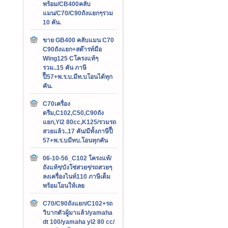
พร้อม/CB400คลับ
แมน/C70/C90ถังแยกๆรวม
10 คัน.
ขาย GB400 คลับแมน C70
C90ถังแยก+สต๊ารท์มือ
Wing125 Cโครงแท้ๆ
รวม..15 คัน ภาษี
ปีี57+พ.ร.บ.มีท.บโอนได้ทุก
คัน.
C70เครื่อง
ดรีม,C102,C50,C90ถัง
แยก,Yl2 80cc,K125/รวมรถ
สวยแล้ว..17 คัน/มีทั้งภาษีปีี
57+พ.ร.บมีทบ.โอนทุกคัน
06-10-56_C102 โครงแท้/
ถังแท้ๆ/บังโซ่สวยๆ/รถสวยๆ
ลงเครื่องไนท์110 ภาษีเต็ม
พร้อมโอนให้เลย
C70/C90ถังแยก/C102+รถ
วิบากตัวผู้มาแล้ว/yamaha
dt 100/yamaha yl2 80 cc/