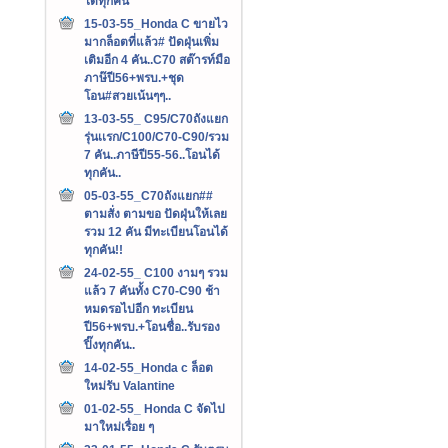
ได้ทุกคัน
15-03-55_Honda C ขายไว
มากล็อตที่แล้ว# ปัดฝุ่นเพิ่ม
เติมอีก 4 คัน..C70 สต๊ารท์มือ
ภาษ๊ปี56+พรบ.+ชุด
โอน#สวยเน้นๆๆ..
13-03-55_ C95/C70ถังแยก
รุ่นเเรก/C100/C70-C90/รวม
7 คัน..ภาษีปี55-56..โอนได้
ทุกคัน..
05-03-55_C70ถังแยก##
ตามสั่ง ตามขอ ปัดฝุ่นให้เลย
รวม 12 คัน มีทะเบียนโอนได้
ทุกคัน!!
24-02-55_ C100 งามๆ รวม
แล้ว 7 คันทั้ง C70-C90 ช้า
หมดรอไปอีก ทะเบียน
ปี56+พรบ.+โอนชื่อ..รับรอง
ปิ๊งทุกคัน..
14-02-55_Honda c ล็อต
ใหม่รับ Valantine
01-02-55_ Honda C จัดไป
มาใหม่เรื่อย ๆ