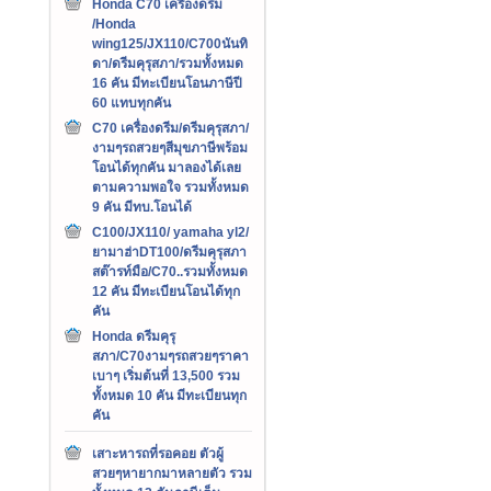
Honda C70 เครืองดรีม
/Honda
wing125/JX110/C700นันทิ
ดา/ดรีมคุรุสภา/รวมทั้งหมด
16 คัน มีทะเบียนโอนภาษีปี
60 แทบทุกคัน
C70 เครื่องดรีม/ดรีมคุรุสภา/
งามๆรถสวยๆสีมุขภาษีพร้อม
โอนได้ทุกคัน มาลองได้เลย
ตามความพอใจ รวมทั้งหมด
9 คัน มีทบ.โอนได้
C100/JX110/ yamaha yl2/
ยามาฮ่าDT100/ดรีมคุรุสภา
สต๊ารท์มือ/C70..รวมทั้งหมด
12 คัน มีทะเบียนโอนได้ทุก
คัน
Honda ดรีมคุรุ
สภา/C70งามๆรถสวยๆราคา
เบาๆ เริ่มต้นที่ 13,500 รวม
ทั้งหมด 10 คัน มีทะเบียนทุก
คัน
เสาะหารถที่รอคอย ตัวผู้
สวยๆหายากมาหลายตัว รวม