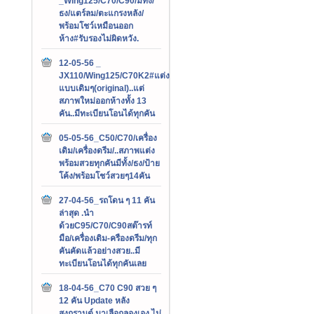
_Wing125/C70/C90/มีทั้ง/
ธง/แตร์ลม/ตะแกรงหลัง/
พร้อมโชว์เหมือนออก
ห้าง#รับรองไม่ผิดหวัง.
12-05-56 _
JX110/Wing125/C70K2#แต่ง
แบบเดิมๆ(original)..แต่
สภาพใหม่ออกห้างทั้ง 13
คัน..มีทะเบียนโอนได้ทุกคัน
05-05-56_C50/C70/เครื่อง
เดิม/เครื่องดรีม/..สภาพแต่ง
พร้อมสวยทุกคันมีทั้ง/ธง/ป้าย
โค้ง/พร้อมโชว์สวยๆ14คัน
27-04-56_รถโดน ๆ 11 คัน
ล่าสุด .นำ
ด้วยC95/C70/C90สต๊ารท์
มือ/เครื่องเดิม-ครืองดรีม/ทุก
คันคัดแล้วอย่างสวย..มี
ทะเบียนโอนได้ทุกคันเลย
18-04-56_C70 C90 สวย ๆ
12 คัน Update หลัง
สงกรานต์.มาเลือกลองเอง ไม่