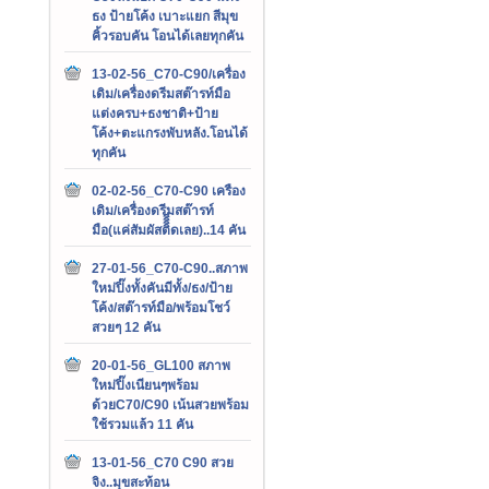
ธง ป้ายโค้ง เบาะแยก สีมุข
คิ้วรอบคัน โอนได้เลยทุกคัน
13-02-56_C70-C90/เครื่อง
เดิม/เครื่องดรีมสต๊ารท์มือ
แต่งครบ+ธงชาติ+ป้าย
โค้ง+ตะแกรงพับหลัง.โอนได้
ทุกคัน
02-02-56_C70-C90 เครือง
เดิม/เครื่องดรีมสต๊ารท์
มือ(แค่สัมผัสติิิิดเลย)..14 คัน
27-01-56_C70-C90..สภาพ
ใหม่ปิ๊งทั้งคันมีทั้ง/ธง/ป้าย
โค้ง/สต๊ารท์มือ/พร้อมโชว์
สวยๆ 12 คัน
20-01-56_GL100 สภาพ
ใหม่ปิ๊งเนียนๆพร้อม
ด้วยC70/C90 เน้นสวยพร้อม
ใช้รวมแล้ว 11 คัน
13-01-56_C70 C90 สวย
จิง..มุขสะท้อน