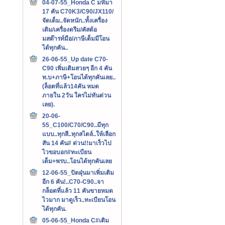
04-07-55_Honda C มหึมา
17 คัน C70K3/C90/JX110/
จัดเต็ม..จัดหนัก..ทั้งเครื่อง
เดิม/เครื่องดรีม/คัสต้อ
มสต๊ารท์มือ/ภาษีเต็มมีโอน
ได้ทุกคัน..
26-06-55_Up date C70-
C90 เพิ่มเติมสวยๆ อีก 4 คัน
ท.บ+ภาษี+โอนได้ทุกคันเลย..
(ล็อตที่แล้ว14คัน หมด
ภายใน 2วัน ใครไม่ทันด่วน
เลย).
20-06-
55_C100/C70/C90..มีทุก
แบบ..ทุกสี..ทุกสไตล์..ให้เลือก
สัน 14 คัน# ด่วน!!มาเร็วไป
ไวขอบอก#ทะเบียน
เต็ม+พรบ..โอนได้ทุกคันเลย
12-06-55_ปัดฝุ่นมาเพิ่มเติม
อีก 6 คัน!..C70-C90..จา
กล็อตที่แล้ว 11 คันขายหมด
ไวมาก มาดูเร็ว..ทะเบียนโอน
ได้ทุกคัน.
05-06-55_Honda C#เติม