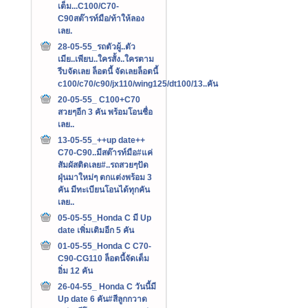
เต็ม...C100/C70-
C90สต๊ารท์มือ/ท้าให้ลอง
เลย.
28-05-55_รถตัวผู้..ตัว
เมีย..เพียบ..ใครสั้ง..ใครตาม
รีบจัดเลย ล็อตนี้ จัดเลยล็อตนี้
c100/c70/c90/jx110/wing125/dt100/13..คัน
20-05-55_ C100+C70
สวยๆอีก 3 คัน พร้อมโอนชื่อ
เลย..
13-05-55_++up date++
C70-C90..มีสต๊ารท์มือ#แค่
สัมผัสติดเลย#..รถสวยๆปัด
ฝุ่นมาใหม่ๆ ตกแต่งพร้อม 3
คัน มีทะเบียนโอนได้ทุกคัน
เลย..
05-05-55_Honda C มี Up
date เพิ่มเติมอีก 5 คัน
01-05-55_Honda C C70-
C90-CG110 ล็อตนี้จัดเต็ม
อิ่ม 12 คัน
26-04-55_ Honda C วันนี้มี
Up date 6 คัน#สีลูกกวาด