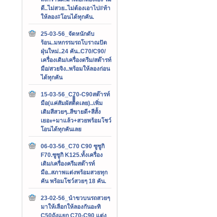
ดี..ไม่สวย..ไม่ต้องเอาไป#ท้า
ให้ลอง#โอนได้ทุกคัน.
25-03-56_จัดหนักดับ
ร้อน..มหกรรมรถโบราณปัด
ฝุ่นใหม่..24 คัน..C70/C90/
เครื่องเดิม/เครื่องดรีม/สต๊ารท์
มือ/สวยจิง..พร้อมให้ลองก่อน
ได้ทุกคัน
15-03-56_C70-C90สต๊ารท์
มือ(แค่สัมผัสติิิิดเลย)..เพิ่ม
เติมสีสวยๆ..สีขายดี+สีสั้ง
เยอะ+มาแล้ว+สวยพร้อมโชว์
โอนได้ทุกคันเลย
06-03-56_C70 C90 ซูซูกิ
F70.ซูซูกิ K125.ทั้งเครื่อง
เดิม/เครื่องครีมสต๊ารท์
มือ..สภาพแต่งพร้อมสวยทุก
คัน พร้อมโชว์สวยๆ 18 คัน.
23-02-56_นำขวบนรถสวยๆ
มาให้เลือกให้ลองกันอะทิ
C50ถังแยก C70-C90 แต่ง