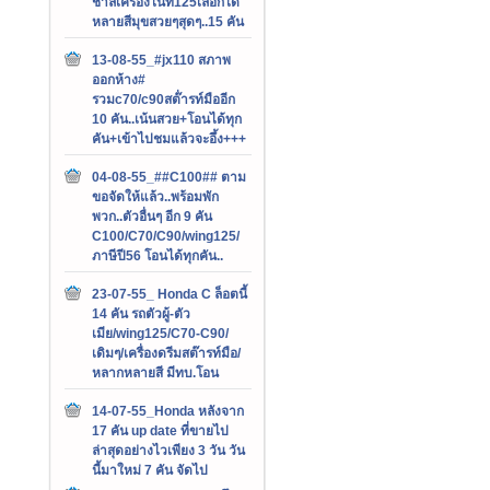
ชาลีเครื่องไนท์125เลือกได้
หลายสีมุขสวยๆสุดๆ..15 คัน
13-08-55_#jx110 สภาพ
ออกห้าง#
รวมc70/c90สต๊่ารท์มืออีก
10 คัน..เน้นสวย+โอนได้ทุก
คัน+เข้าไปชมแล้วจะอึ้ง+++
04-08-55_##C100## ตาม
ขอจัดให้แล้ว..พร้อมพัก
พวก..ตัวอื่นๆ อีก 9 คัน
C100/C70/C90/wing125/
ภาษีปี56 โอนได้ทุกคัน..
23-07-55_ Honda C ล็อตนี้
14 คัน รถตัวผู้-ตัว
เมีย/wing125/C70-C90/
เดิมๆ/เครื่องดรีมสต๊ารท์มือ/
หลากหลายสี มีทบ.โอน
14-07-55_Honda หลังจาก
17 คัน up date ที่ขายไป
ล่าสุดอย่างไวเพียง 3 วัน วัน
นี้มาใหม่ 7 คัน จัดไป