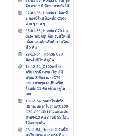
23-01-55_Honda C รับตรุษ
จีน สวย ๆ ดี มีมากมายจัดให้
07-01-55_Honda C ล็อตที่
2 ของปีใหม่ ล็อตนี้มี C100
สวย ๆ งาม ๆ
05-01-55_Honda C70 Up
date รถปัดฝุ่นต้อนรับปีใหม่อี
กล็อตแรกต้อนรับศักราชใหม่
นี้ 5 คัน
29-12-54_ Honda C70
ต้อนรับปีใหม่ ดูกัน
14-12-54_C100เครื่อง
ดรีม+ภาษี+พรบ+โอนให้
พร้อม 2 คันงามๆ#C70-
C90#สวยๆแต่งเต็มพร้อม
โอนอีก 11 คัน เข้ามาดูได้
เลย...
10-12-54_รถมาใหม่กริป
!!!!กองทัพรถโบราณ#C100-
C70-C90-JX110#แต่ละคัน
สวยจิง13 คัน ภาษีปี 55 โอน
ได้เลยทุกคัน
28-11-54_Honda C วันนี้มี
มาใหม่สวย ๆ งามจัดเต็ม