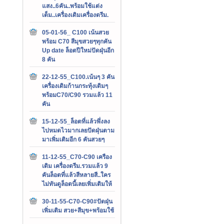
แสง..6คัน..พร้อมใช้แต่ง
เต็ม..เครื่องเดิมเครื่องดรีม.
05-01-56_ C100 เน้นสวย
พร้อม C70 สีมุขสวยๆทุกคัน
Up date ล็อตปีใหม่ปัดฝุ่นอีก
8 คัน
22-12-55_C100.เน้นๆ 3 คัน
เครื่องเดิมก้านกระทุ้งเดิมๆ
พร้อมC70/C90 รวมแล้ว 11
คัน
15-12-55_ล็อตที่แล้วพึ่งลง
ไปหมดไวมากเลยปัดฝุ่นตาม
มาเพิ่มเติมอีก 6 คันสวยๆ
11-12-55_C70-C90 เครือง
เดิม เครื่องดรีม.รวมแล้ว 9
คันล็อตที่แล้วสีหลายสี..ใคร
ไม่ทันดูล็อตนี้เลยเพิ่มเติมให้
30-11-55-C70-C90#ปัดฝุ่น
เพิ่มเติม สวย+สีมุข+พร้อมใช้