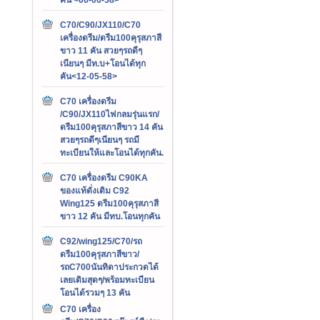
C70/C90/JX110/C70
เครื่องดรีม/ดรีม100คุรุสภาสี
ขาว 11 คัน สวยๆรถดีๆ
เนียนๆ มีท.บ+โอนได้ทุก
คัน<12-05-58>
C70 เครื่องดรีม
/C90/JX110ไฟกลมรุ่นแรก/
ดรีม100คุรุสภาสีขาว 14 คัน
สวยๆรถดีๆเนียนๆ รถมี
ทะเบียนให้และโอนได้ทุกคัน.
C70 เครื่องดรีม C90KA
ของแท้ดั่งเดิม C92
Wing125 ดรีม100คุรุสภาสี
ขาว 12 คัน มีทบ.โอนทุกคัน
C92/wing125/C70/รถ
ดรีม100คุรุสภาสีขาว/
รถC700นันทิดาประกวดได้
เลยเดิมสุดๆ/พร้อมทะเบียน
โอนได้รวมๆ 13 คัน
C70 เครื่อง