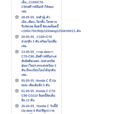
เต็ม...C100/C70-
C90สต๊ารท์มือ/ท้าให้ลอง
เลย.
28-05-55_รถตัวผู้..ตัว
เมีย..เพียบ..ใครสั้ง..ใครตาม
รีบจัดเลย ล็อตนี้ จัดเลยล็อตนี้
c100/c70/c90/jx110/wing125/dt100/13..คัน
20-05-55_ C100+C70
สวยๆอีก 3 คัน พร้อมโอนชื่อ
เลย..
13-05-55_++up date++
C70-C90..มีสต๊ารท์มือ#แค่
สัมผัสติดเลย#..รถสวยๆปัด
ฝุ่นมาใหม่ๆ ตกแต่งพร้อม 3
คัน มีทะเบียนโอนได้ทุกคัน
เลย..
05-05-55_Honda C มี Up
date เพิ่มเติมอีก 5 คัน
01-05-55_Honda C C70-
C90-CG110 ล็อตนี้จัดเต็ม
อิ่ม 12 คัน
26-04-55_ Honda C วันนี้มี
Up date 6 คัน#สีลูกกวาด