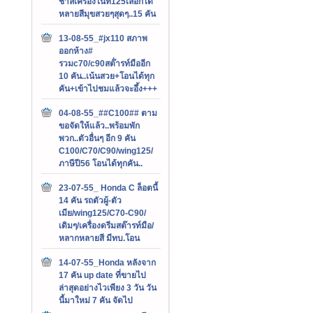
ชาลีเครื่องไนท์125เลือกได้
หลายสีมุขสวยๆสุดๆ..15 คัน
13-08-55_#jx110 สภาพ
ออกห้าง#
รวมc70/c90สต๊่ารท์มืออีก
10 คัน..เน้นสวย+โอนได้ทุก
คัน+เข้าไปชมแล้วจะอึ้ง+++
04-08-55_##C100## ตาม
ขอจัดให้แล้ว..พร้อมพัก
พวก..ตัวอื่นๆ อีก 9 คัน
C100/C70/C90/wing125/
ภาษีปี56 โอนได้ทุกคัน..
23-07-55_ Honda C ล็อตนี้
14 คัน รถตัวผู้-ตัว
เมีย/wing125/C70-C90/
เดิมๆ/เครื่องดรีมสต๊ารท์มือ/
หลากหลายสี มีทบ.โอน
14-07-55_Honda หลังจาก
17 คัน up date ที่ขายไป
ล่าสุดอย่างไวเพียง 3 วัน วัน
นี้มาใหม่ 7 คัน จัดไป