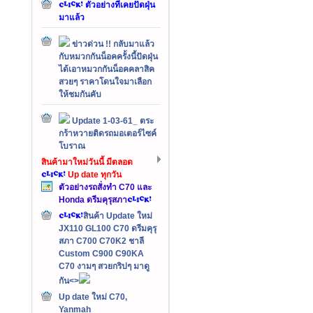
ตัวอย่างที่เคยปัดฝุ่น
มาแล้ว
ข่าวด่วน !! กลับมาแล้ว
กับหมวกกันน็อคครั้งนี้ปัดฝุ่น
ได้เอาหมวกกันน็อคคลาสิค
สวยๆ ราคาโดนใจมาเลือก
ให้ชมกันคับ
Update 1-03-61_ ตระ
กร้าหวายติดรถมอเตอร์ไซค์
โบราณ
สินค้ามาใหม่วันนี้ มีตลอด
Up date ทุกวัน
ตัวอย่างรถสั่งทำ C70 และ
Honda ดรีมคุรุสภา
สินค้า Update ใหม่
JX110 GL100 C70 ดรีมคุรุ
สภา C700 C70K2 ชาลี
Custom C900 C90KA
C70 งามๆ สวยกริปๆ มาดู
กัน<>
Up date ใหม่ C70,
Yanmah