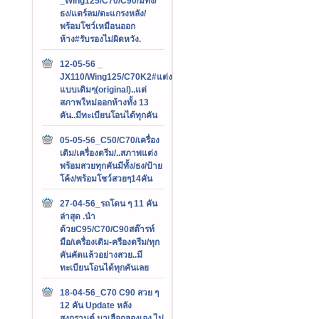
_Wing125/C70/C90/มีทั้ง/
ธง/แตร์ลม/ตะแกรงหลัง/
พร้อมโชว์เหมือนออก
ห้าง#รับรองไม่ผิดหวัง.
12-05-56 _
JX110/Wing125/C70K2#แต่ง
แบบเดิมๆ(original)..แต่
สภาพใหม่ออกห้างทั้ง 13
คัน..มีทะเบียนโอนได้ทุกคัน
05-05-56_C50/C70/เครื่อง
เดิม/เครื่องดรีม/..สภาพแต่ง
พร้อมสวยทุกคันมีทั้ง/ธง/ป้าย
โค้ง/พร้อมโชว์สวยๆ14คัน
27-04-56_รถโดน ๆ 11 คัน
ล่าสุด .นำ
ด้วยC95/C70/C90สต๊ารท์
มือ/เครื่องเดิม-ครืองดรีม/ทุก
คันคัดแล้วอย่างสวย..มี
ทะเบียนโอนได้ทุกคันเลย
18-04-56_C70 C90 สวย ๆ
12 คัน Update หลัง
สงกรานต์.มาเลือกลองเอง ไม่