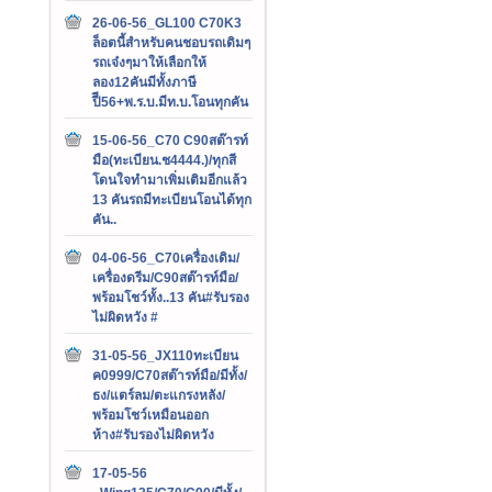
26-06-56_GL100 C70K3
ล็อตนี้สำหรับคนชอบรถเดิมๆ
รถเจ๋งๆมาให้เลือกให้
ลอง12คันมีทั้งภาษี
ปีี56+พ.ร.บ.มีท.บ.โอนทุกคัน
15-06-56_C70 C90สต๊ารท์
มือ(ทะเบียน.ช4444.)/ทุกสี
โดนใจทำมาเพิ่มเติมอีกแล้ว
13 คันรถมีทะเบียนโอนได้ทุก
คัน..
04-06-56_C70เครื่องเดิม/
เครื่องดรีม/C90สต๊ารท์มือ/
พร้อมโชว์ทั้ง..13 คัน#รับรอง
ไม่ผิดหวัง #
31-05-56_JX110ทะเบียน
ค0999/C70สต๊ารท์มือ/มีทั้ง/
ธง/แตร์ลม/ตะแกรงหลัง/
พร้อมโชว์เหมือนออก
ห้าง#รับรองไม่ผิดหวัง
17-05-56