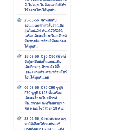
ดี..ไม่สวย..ไม่ต้องเอาไป#ท้า
ให้ลอง#โอนได้ทุกคัน.
25-03-56_จัดหนักดับ
ร้อน..มหกรรมรถโบราณปัด
ฝุ่นใหม่..24 คัน..C70/C90/
เครื่องเดิม/เครื่องดรีม/สต๊ารท์
มือ/สวยจิง..พร้อมให้ลองก่อน
ได้ทุกคัน
15-03-56_C70-C90สต๊ารท์
มือ(แค่สัมผัสติิิิดเลย)..เพิ่ม
เติมสีสวยๆ..สีขายดี+สีสั้ง
เยอะ+มาแล้ว+สวยพร้อมโชว์
โอนได้ทุกคันเลย
06-03-56_C70 C90 ซูซูกิ
F70.ซูซูกิ K125.ทั้งเครื่อง
เดิม/เครื่องครีมสต๊ารท์
มือ..สภาพแต่งพร้อมสวยทุก
คัน พร้อมโชว์สวยๆ 18 คัน.
23-02-56_นำขวบนรถสวยๆ
มาให้เลือกให้ลองกันอะทิ
C50ถังแยก C70-C90 แต่ง