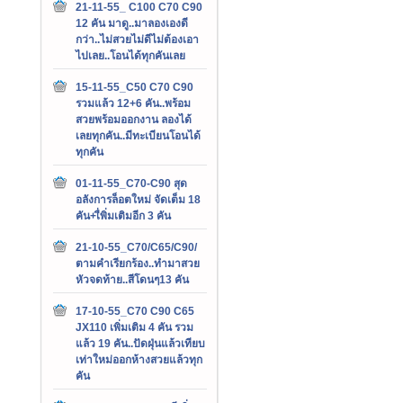
21-11-55_ C100 C70 C90
12 คัน มาดู..มาลองเองดี
กว่า..ไม่สวยไม่ดีไม่ต้องเอา
ไปเลย..โอนได้ทุกคันเลย
15-11-55_C50 C70 C90
รวมแล้ว 12+6 คัน..พร้อม
สวยพร้อมออกงาน ลองได้
เลยทุกคัน..มีทะเบียนโอนได้
ทุกคัน
01-11-55_C70-C90 สุด
อลังการล็อตใหม่ จัดเต็ม 18
คัน+เื่พิ่มเติมอีก 3 คัน
21-10-55_C70/C65/C90/
ตามคำเรียกร้อง..ทำมาสวย
หัวจดท้าย..สีโดนๆ13 คัน
17-10-55_C70 C90 C65
JX110 เพิ่มเติม 4 คัน รวม
แล้ว 19 คัน..ปัดฝุ่นแล้วเทียบ
เท่าใหม่ออกห้างสวยแล้วทุก
คัน