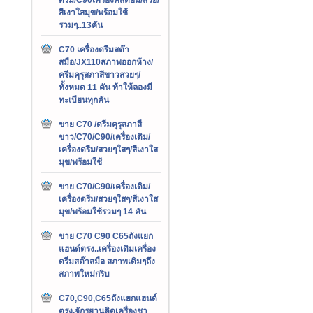
สีเงาใสมุข/พร้อมใช้
รวมๆ..13คัน
C70 เครื่องดรีมสต๊า
สมือ/JX110สภาพออกห้าง/
ครีมคุรุสภาสีขาวสวยๆ/
ทั้งหมด 11 คัน ท้าให้ลองมี
ทะเบียนทุกคัน
ขาย C70 /ดรีมคุรุสภาสี
ขาว/C70/C90/เครื่องเดิม/
เครื่องดรีม/สวยๆใสๆ/สีเงาใส
มุข/พร้อมใช้
ขาย C70/C90/เครื่องเดิม/
เครื่องดรีม/สวยๆใสๆ/สีเงาใส
มุข/พร้อมใช้รวมๆ 14 คัน
ขาย C70 C90 C65ถังแยก
แฮนด์ตรง..เครื่องเดิมเครื่อง
ดรีมสต๊าสมือ สภาพเดิมๆถึง
สภาพใหม่กริบ
C70,C90,C65ถังแยกแฮนด์
ตรง,จักรยานติดเครื่องชา