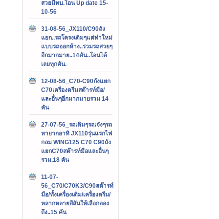
สวยมีทบ.โอน Up date 15-
10-56
31-08-56_JX110/C90ถัง
แยก..รถโครงเดิมๆแต่ทำใหม่
แบบรถออกห้าง..รวมรถสวยๆ
อีกมากมาย..14คัน..โอนได้
เลยทุกคัน.
12-08-56_C70-C90ถังแยก
C70เครื่องดรีมสต๊ารท์มือ/
และอื่นๆอีกมากมายรวม 14
คัน
27-07-56_รถเดิมๆรถเจ๋งๆรถ
หายากอาทิ JX110รุ่นแรกไฟ
กลม WING125 C70 C90ถัง
แยกC70สต๊ารท์มือและอื่นๆ
รวม.18 คัน
11-07-
56_C70/C70K3/C90สต๊ารท์
มือ/ทั้งเครื่องเดิม/เครื่องดรีม/
หลากหลายสีสันให้เลือกลอง
ถึง..15 คัน