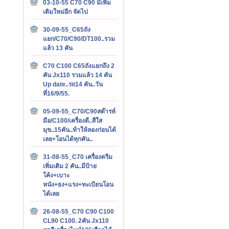
03-10-55 C70 C90 มีเพิ่ม
เติมใหม่อีก จัดไป
30-09-55_C65ถัง
แยก/C70/C90/DT100..รวม
แล้ว 13 คัน
C70 C100 C65ถังแยกถึง 2
คัน Jx110 รวมแล้ว 14 คัน
Up date..รถ14 คัน..วัน
ที่16/9/55.
05-09-55_C70/C90สต๊ารท์
มือ/C100/เครื่องดี..สีใส
มุข..15คัน..ท้าให้ลองก่อนได้
เลย+โอนได้ทุกคัน..
31-08-55_C70 เครื่องดรีม
เพิ่มเติม 2 คัน..มีป้าย
โค้ง+เบาะ
หนัง+ธง+แรง+ทะเบียนโอน
ได้เลย
26-08-55_C70 C90 C100
CL90 C100. 2คัน Jx110