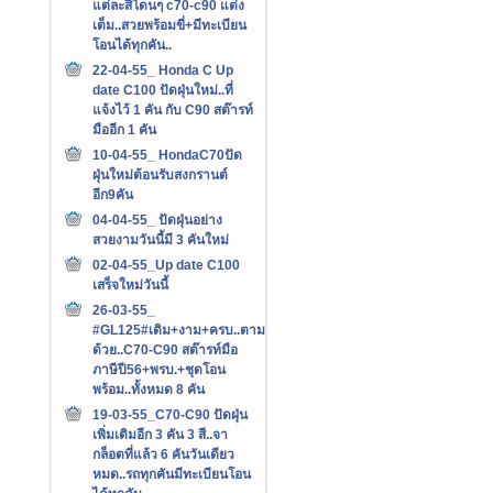
แต่ละสีโดนๆ c70-c90 แต่ง
เต็ม..สวยพร้อมขี่+มีทะเบียน
โอนได้ทุกคัน..
22-04-55_ Honda C Up
date C100 ปัดฝุ่นใหม่..ที่
แจ้งไว้ 1 คัน กับ C90 สต๊ารท์
มืออีก 1 คัน
10-04-55_ HondaC70ปัด
ฝุ่นใหม่ต้อนรับสงกรานต์
อีก9คัน
04-04-55_ ปัดฝุ่นอย่าง
สวยงามวันนี้มี 3 คันใหม่
02-04-55_Up date C100
เสร็จใหม่วันนี้
26-03-55_
#GL125#เดิม+งาม+ครบ..ตาม
ด้วย..C70-C90 สต๊ารท์มือ
ภาษีปี56+พรบ.+ชุดโอน
พร้อม..ทั้งหมด 8 คัน
19-03-55_C70-C90 ปัดฝุ่น
เพิ่มเติมอีก 3 คัน 3 สี..จา
กล็อตที่แล้ว 6 คันวันเดียว
หมด..รถทุกคันมีทะเบียนโอน