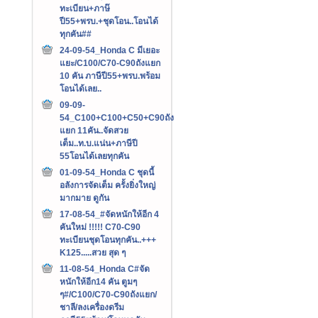
ทะเบียน+ภาษ๊
ปี55+พรบ.+ชุดโอน..โอนได้
ทุกคัน##
24-09-54_Honda C มีเยอะ
แยะ/C100/C70-C90ถังแยก
10 คัน ภาษีปี55+พรบ.พร้อม
โอนได้เลย..
09-09-
54_C100+C100+C50+C90ถัง
แยก 11คัน..จัดสวย
เต็ม..ท.บ.แน่น+ภาษีปี
55โอนได้เลยทุกคัน
01-09-54_Honda C ชุดนี้
อลังการจัดเต็ม ครั้งยิ่งใหญ่
มากมาย ดูกัน
17-08-54_#จัดหนักให้อีก 4
คันใหม่ !!!!! C70-C90
ทะเบียนชุดโอนทุกคัน..+++‏
K125.....สวย สุด ๆ
11-08-54_Honda C#จัด
หนักให้อีก14 คัน ตูมๆ
ๆ#/C100/C70-C90ถังแยก/
ชาลี/ลงเครื่องดรีม