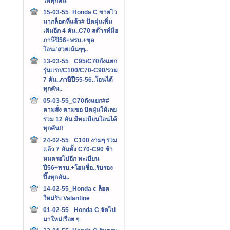
ได้ทุกคัน
15-03-55_Honda C ขายไว
มากล็อตที่แล้ว# ปัดฝุ่นเพิ่ม
เติมอีก 4 คัน..C70 สต๊ารท์มือ
ภาษ๊ปี56+พรบ.+ชุด
โอน#สวยเน้นๆๆ..
13-03-55_ C95/C70ถังแยก
รุ่นเเรก/C100/C70-C90/รวม
7 คัน..ภาษีปี55-56..โอนได้
ทุกคัน..
05-03-55_C70ถังแยก##
ตามสั่ง ตามขอ ปัดฝุ่นให้เลย
รวม 12 คัน มีทะเบียนโอนได้
ทุกคัน!!
24-02-55_ C100 งามๆ รวม
แล้ว 7 คันทั้ง C70-C90 ช้า
หมดรอไปอีก ทะเบียน
ปี56+พรบ.+โอนชื่อ..รับรอง
ปิ๊งทุกคัน..
14-02-55_Honda c ล็อต
ใหม่รับ Valantine
01-02-55_ Honda C จัดไป
มาใหม่เรื่อย ๆ