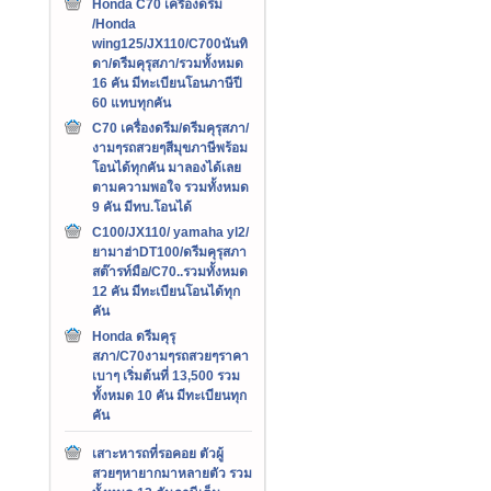
Honda C70 เครืองดรีม
/Honda
wing125/JX110/C700นันทิ
ดา/ดรีมคุรุสภา/รวมทั้งหมด
16 คัน มีทะเบียนโอนภาษีปี
60 แทบทุกคัน
C70 เครื่องดรีม/ดรีมคุรุสภา/
งามๆรถสวยๆสีมุขภาษีพร้อม
โอนได้ทุกคัน มาลองได้เลย
ตามความพอใจ รวมทั้งหมด
9 คัน มีทบ.โอนได้
C100/JX110/ yamaha yl2/
ยามาฮ่าDT100/ดรีมคุรุสภา
สต๊ารท์มือ/C70..รวมทั้งหมด
12 คัน มีทะเบียนโอนได้ทุก
คัน
Honda ดรีมคุรุ
สภา/C70งามๆรถสวยๆราคา
เบาๆ เริ่มต้นที่ 13,500 รวม
ทั้งหมด 10 คัน มีทะเบียนทุก
คัน
เสาะหารถที่รอคอย ตัวผู้
สวยๆหายากมาหลายตัว รวม