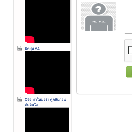
ปัดฝุ่น V.1
C95 มาใหม่จร้า ดูคลิปก่อน
ตัดสินใจ