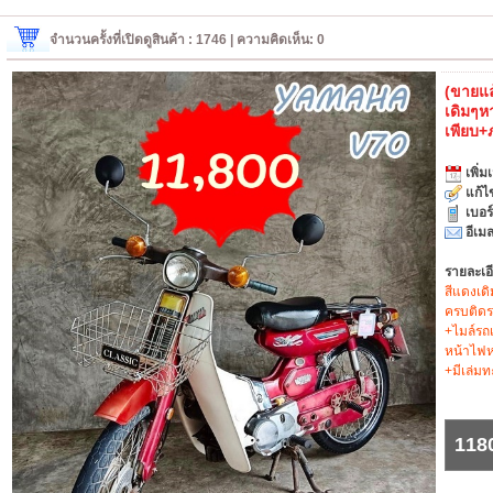
จำนวนครั้งที่เปิดดูสินค้า : 1746 | ความคิดเห็น: 0
(ขายแล
เดิมๆห
เพียบ+
เพิ่มเ
แก้ไ
เบอร
อีเมล
รายละเอ
สีแดงเด
ครบติดรถ
+ไมล์รถเ
หน้าไฟหล
+มีเล่มทะ
118