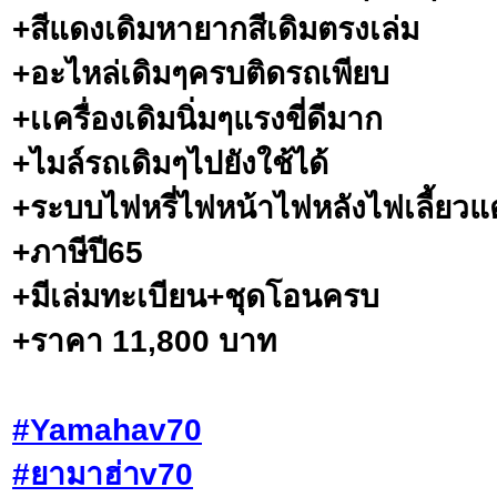
+สีแดงเดิมหายากสีเดิมตรงเล่ม
+อะไหล่เดิมๆครบติดรถเพียบ
+เเครื่องเดิมนิ่มๆแรงขี่ดีมาก
+ไมล์รถเดิมๆไปยังใช้ได้
+ระบบ​ไฟ​หรี่ไฟหน้าไฟหลังไฟเลี้ยวแต
+ภาษีปี65
+มีเล่มทะเบี​ย​น​+ชุด​โอน​ครบ​
+ราคา 11,800 บาท
#Yamahav70
#ยามาฮ่าv70