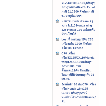
YL2,JX110,GL100,ดรีมคุรุ
สภารุ่นสต๊าสมือ,ดรีม Excel
ภาษี 61,C900 คัสต้อมภาษี
61 มาดูกันด่วนๆ
มาแรง Honda dream คุรุ
สภา Jx110 Honda wing
125 Honda C70 เครื่องดรีม
มีทบ.โอนได้
Lost นี้ รถสวยถูกมีจิง C70
เครื่องดรีม C900 คัสต้อม
ดรีม 100 Excess
C70 เครื่อง
ดรีม/JX125/JX110/Honda
wing125/GL100/ดรีมคุรุ
สภา/C700..รวม
ทั้งหมด..11คัน มีทะเบียน
โอนภาษีปี60แทบทุกคัน 01-
09-59.
จัดเต็มอีก 10 คัน C70 เครื่อง
ดรีม Honda wing125
GL100 ดรีมคุรุสภา มี
ทะเบียนโอนภาษีปี60แทบทุก
คัน