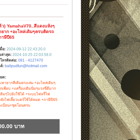
้ว) YamahaV70..สีแดงแห้งๆ
ายาก +อะไหล่เดิมๆครบติดรถ
ภาษีปี65
มื่อ:
2024-09-12 22:43:20.0
ขล่าสุด:
2024-10-25 22:03:58.0
์โทรติดต่อ:
081 - 4127470
ล์:
ballpudfun@hotmail.com
ียด:
ิมหายากสีเดิมตรงเล่ม +อะไหล่เดิมๆ
เพียบ +เเครื่องเดิมนิ่มๆแรงขี่ดีมาก
ดิมๆไปยังใช้ได้ +ระบบ​ไฟ​หรี่ไฟ
ังไฟเลี้ยวแตร์ใช้​ได้หมด +ภาษีปี65
เบี​ย​น​+ชุด​โอน​ครบ​
00.00 บาท