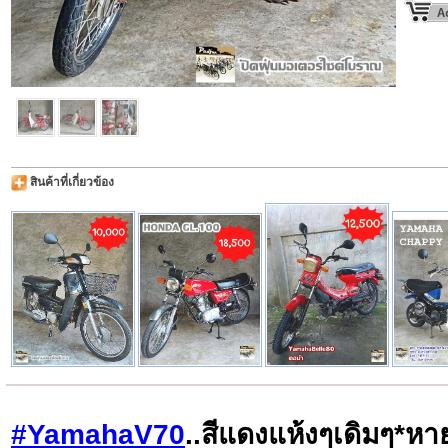
สินค้าที่เกี่ยวข้อง
#YamahaV70
..สีแดงแห้งๆเดิมๆ*หา