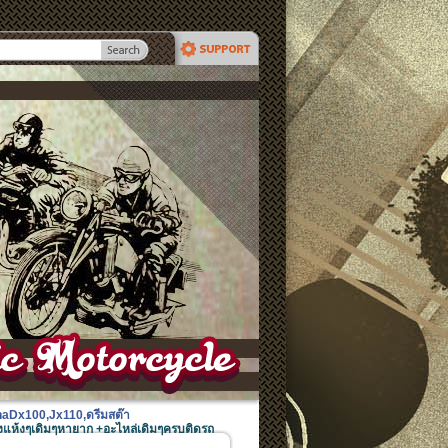
ahaDx100,Jx110,ดรีมสต๊า
แห้งๆเดิมๆหายาก +อะไหล่เดิมๆครบติดรถ