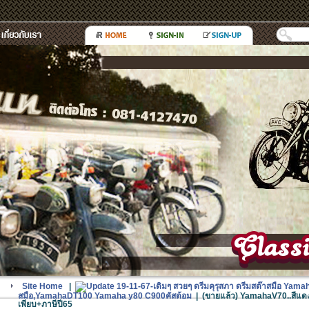
Site Home
|
Update 19-11-67-เดิมๆ สวยๆ ดรีมคุรุสภา ดรีมสต๊าสมือ Yam
สมือ,YamahaDT100 Yamaha y80 C900คัสต้อม
|
(ขายแล้ว) YamahaV70..สีแดง
เพียบ+ภาษีปี65