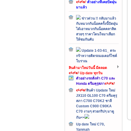
ตัวอย่างที่เคยปัดฝุ่น
มาแล้ว
ข่าวด่วน !! กลับมาแล้ว
กับหมวกกันน็อคครั้งนี้ปัดฝุ่น
ได้เอาหมวกกันน็อคคลาสิค
สวยๆ ราคาโดนใจมาเลือก
ให้ชมกันคับ
Update 1-03-61_ ตระ
กร้าหวายติดรถมอเตอร์ไซค์
โบราณ
สินค้ามาใหม่วันนี้ มีตลอด
Up date ทุกวัน
ตัวอย่างรถสั่งทำ C70 และ
Honda ดรีมคุรุสภา
สินค้า Update ใหม่
JX110 GL100 C70 ดรีมคุรุ
สภา C700 C70K2 ชาลี
Custom C900 C90KA
C70 งามๆ สวยกริปๆ มาดู
กัน<>
Up date ใหม่ C70,
Yanmah