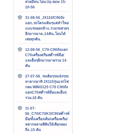
สวยมีทบ.โอน Up date 15-
10-56
31-08-56_JX110/C90ถัง
แยก..รถโครงเดิมๆแต่ทำใหม่
แบบรถออกห้าง..รวมรถสวยๆ
อีกมากมาย..14คัน..โอนได้
เลยทุกคัน.
12-08-56_C70-C90ถังแยก
C70เครื่องดรีมสต๊ารท์มือ/
และอื่นๆอีกมากมายรวม 14
คัน
27-07-56_รถเดิมๆรถเจ๋งๆรถ
หายากอาทิ JX110รุ่นแรกไฟ
กลม WING125 C70 C90ถัง
แยกC70สต๊ารท์มือและอื่นๆ
รวม.18 คัน
11-07-
56_C70/C70K3/C90สต๊ารท์
มือ/ทั้งเครื่องเดิม/เครื่องดรีม/
หลากหลายสีสันให้เลือกลอง
ถึง..15 คัน