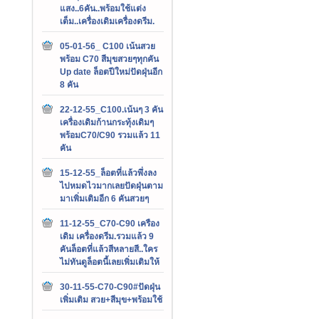
แสง..6คัน..พร้อมใช้แต่ง
เต็ม..เครื่องเดิมเครื่องดรีม.
05-01-56_ C100 เน้นสวย
พร้อม C70 สีมุขสวยๆทุกคัน
Up date ล็อตปีใหม่ปัดฝุ่นอีก
8 คัน
22-12-55_C100.เน้นๆ 3 คัน
เครื่องเดิมก้านกระทุ้งเดิมๆ
พร้อมC70/C90 รวมแล้ว 11
คัน
15-12-55_ล็อตที่แล้วพึ่งลง
ไปหมดไวมากเลยปัดฝุ่นตาม
มาเพิ่มเติมอีก 6 คันสวยๆ
11-12-55_C70-C90 เครือง
เดิม เครื่องดรีม.รวมแล้ว 9
คันล็อตที่แล้วสีหลายสี..ใคร
ไม่ทันดูล็อตนี้เลยเพิ่มเติมให้
30-11-55-C70-C90#ปัดฝุ่น
เพิ่มเติม สวย+สีมุข+พร้อมใช้