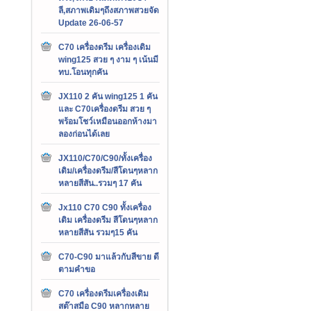
ลี,สภาพเดิมๆถึงสภาพสวยจัด
Update 26-06-57
C70 เครื่องดรีม เครื่องเดิม
wing125 สวย ๆ งาม ๆ เน้นมี
ทบ.โอนทุกคัน
JX110 2 คัน wing125 1 คัน
และ C70เครื่องดรีม สวย ๆ
พร้อมโชว์เหมือนออกห้างมา
ลองก่อนได้เลย
JX110/C70/C90/ทั้งเครื่อง
เดิม/เครื่องดรีม/สีโดนๆหลาก
หลายสีสัน..รวมๆ 17 คัน
Jx110 C70 C90 ทั้งเครื่อง
เดิม เครื่องดรีม สีโดนๆหลาก
หลายสีสัน รวมๆ15 คัน
C70-C90 มาแล้วกับสีขาย ดี
ตามคำขอ
C70 เครื่องดรีมเครื่องเดิม
สต๊าสมือ C90 หลากหลาย