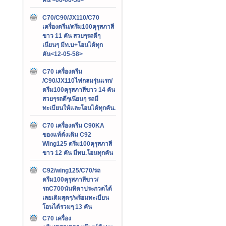
C70/C90/JX110/C70
เครื่องดรีม/ดรีม100คุรุสภาสี
ขาว 11 คัน สวยๆรถดีๆ
เนียนๆ มีท.บ+โอนได้ทุก
คัน<12-05-58>
C70 เครื่องดรีม
/C90/JX110ไฟกลมรุ่นแรก/
ดรีม100คุรุสภาสีขาว 14 คัน
สวยๆรถดีๆเนียนๆ รถมี
ทะเบียนให้และโอนได้ทุกคัน.
C70 เครื่องดรีม C90KA
ของแท้ดั่งเดิม C92
Wing125 ดรีม100คุรุสภาสี
ขาว 12 คัน มีทบ.โอนทุกคัน
C92/wing125/C70/รถ
ดรีม100คุรุสภาสีขาว/
รถC700นันทิดาประกวดได้
เลยเดิมสุดๆ/พร้อมทะเบียน
โอนได้รวมๆ 13 คัน
C70 เครื่อง