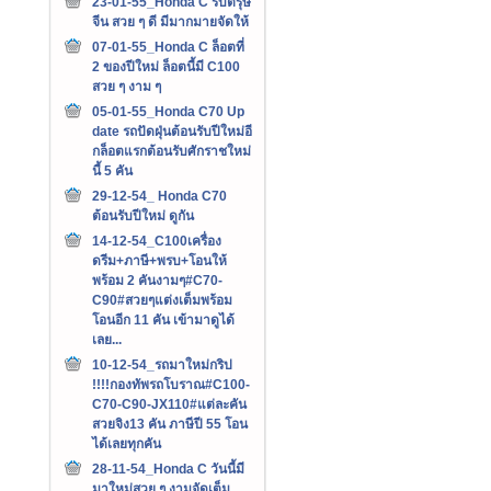
23-01-55_Honda C รับตรุษ
จีน สวย ๆ ดี มีมากมายจัดให้
07-01-55_Honda C ล็อตที่
2 ของปีใหม่ ล็อตนี้มี C100
สวย ๆ งาม ๆ
05-01-55_Honda C70 Up
date รถปัดฝุ่นต้อนรับปีใหม่อี
กล็อตแรกต้อนรับศักราชใหม่
นี้ 5 คัน
29-12-54_ Honda C70
ต้อนรับปีใหม่ ดูกัน
14-12-54_C100เครื่อง
ดรีม+ภาษี+พรบ+โอนให้
พร้อม 2 คันงามๆ#C70-
C90#สวยๆแต่งเต็มพร้อม
โอนอีก 11 คัน เข้ามาดูได้
เลย...
10-12-54_รถมาใหม่กริป
!!!!กองทัพรถโบราณ#C100-
C70-C90-JX110#แต่ละคัน
สวยจิง13 คัน ภาษีปี 55 โอน
ได้เลยทุกคัน
28-11-54_Honda C วันนี้มี
มาใหม่สวย ๆ งามจัดเต็ม