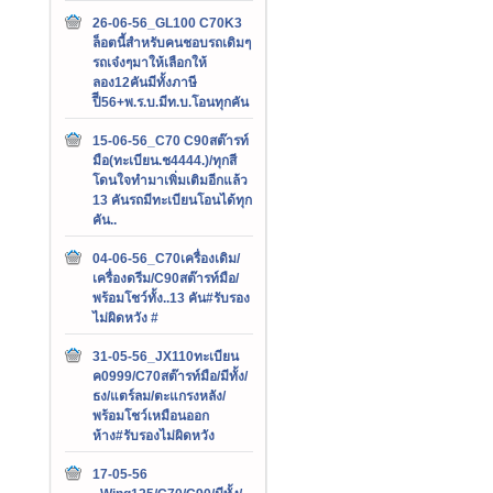
26-06-56_GL100 C70K3
ล็อตนี้สำหรับคนชอบรถเดิมๆ
รถเจ๋งๆมาให้เลือกให้
ลอง12คันมีทั้งภาษี
ปีี56+พ.ร.บ.มีท.บ.โอนทุกคัน
15-06-56_C70 C90สต๊ารท์
มือ(ทะเบียน.ช4444.)/ทุกสี
โดนใจทำมาเพิ่มเติมอีกแล้ว
13 คันรถมีทะเบียนโอนได้ทุก
คัน..
04-06-56_C70เครื่องเดิม/
เครื่องดรีม/C90สต๊ารท์มือ/
พร้อมโชว์ทั้ง..13 คัน#รับรอง
ไม่ผิดหวัง #
31-05-56_JX110ทะเบียน
ค0999/C70สต๊ารท์มือ/มีทั้ง/
ธง/แตร์ลม/ตะแกรงหลัง/
พร้อมโชว์เหมือนออก
ห้าง#รับรองไม่ผิดหวัง
17-05-56