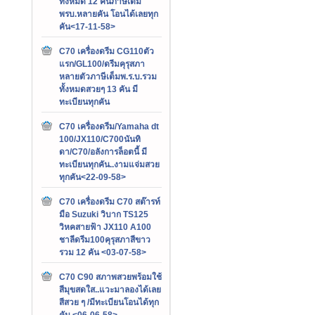
ทั้งหมด 12 คันภาษีเต็ม
พรบ.หลายคัน โอนได้เลยทุก
คัน<17-11-58>
C70 เครื่องดรีม CG110ตัว
แรก/GL100/ดรีมคุรุสภา
หลายตัวภาษีเต็มพ.ร.บ.รวม
ทั้งหมดสวยๆ 13 คัน มี
ทะเบียนทุกคัน
C70 เครื่องดรีม/Yamaha dt
100/JX110/C700นันทิ
ดา/C70/อลังการล็อตนี้ มี
ทะเบียนทุกคัน..งามแจ่มสวย
ทุกคัน<22-09-58>
C70 เครื่องดรีม C70 สต๊ารท์
มือ Suzuki วิบาก TS125
วิหคสายฟ้า JX110 A100
ชาลีดรีม100คุรุสภาสีขาว
รวม 12 คัน <03-07-58>
C70 C90 สภาพสวยพร้อมใช้
สีมุขสดใส..แวะมาลองได้เลย
สีสวย ๆ /มีทะเบียนโอนได้ทุก
คัน <06-06-58>