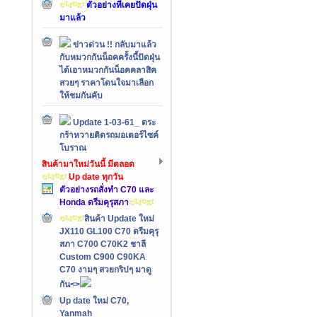
ตัวอย่างที่เคยปัดฝุ่น
มาแล้ว
ข่าวด่วน !! กลับมาแล้ว
กับหมวกกันน็อคครั้งนี้ปัดฝุ่น
ได้เอาหมวกกันน็อคคลาสิค
สวยๆ ราคาโดนใจมาเลือก
ให้ชมกันคับ
Update 1-03-61_ ตระ
กร้าหวายติดรถมอเตอร์ไซค์
โบราณ
สินค้ามาใหม่วันนี้ มีตลอด
Up date ทุกวัน
ตัวอย่างรถสั่งทำ C70 และ
Honda ดรีมคุรุสภา
สินค้า Update ใหม่
JX110 GL100 C70 ดรีมคุรุ
สภา C700 C70K2 ชาลี
Custom C900 C90KA
C70 งามๆ สวยกริปๆ มาดู
กัน<>
Up date ใหม่ C70,
Yanmah