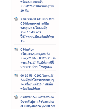
พร้อม/CB400คลับ
แมน/C70/C90ถังแยกๆรวม
10 คัน.
ขาย GB400 คลับแมน C70
C90ถังแยก+สต๊ารท์มือ
Wing125 Cโครงแท้ๆ
รวม..15 คัน ภาษี
ปีี57+พ.ร.บ.มีท.บโอนได้ทุก
คัน.
C70เครื่อง
ดรีม,C102,C50,C90ถัง
แยก,Yl2 80cc,K125/รวมรถ
สวยแล้ว..17 คัน/มีทั้งภาษีปีี
57+พ.ร.บมีทบ.โอนทุกคัน
06-10-56_C102 โครงแท้/
ถังแท้ๆ/บังโซ่สวยๆ/รถสวยๆ
ลงเครื่องไนท์110 ภาษีเต็ม
พร้อมโอนให้เลย
C70/C90ถังแยก/C102+รถ
วิบากตัวผู้มาแล้ว/yamaha
dt 100/yamaha yl2 80 cc/