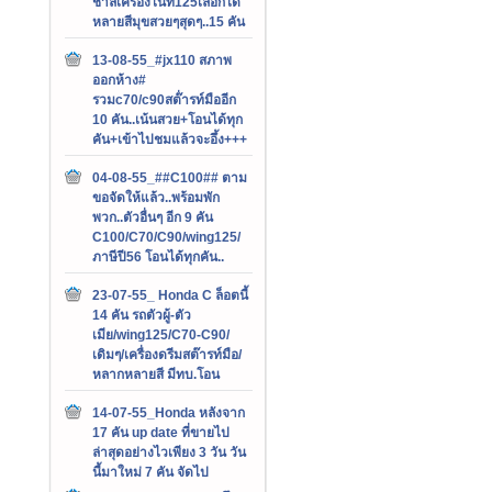
ชาลีเครื่องไนท์125เลือกได้
หลายสีมุขสวยๆสุดๆ..15 คัน
13-08-55_#jx110 สภาพ
ออกห้าง#
รวมc70/c90สต๊่ารท์มืออีก
10 คัน..เน้นสวย+โอนได้ทุก
คัน+เข้าไปชมแล้วจะอึ้ง+++
04-08-55_##C100## ตาม
ขอจัดให้แล้ว..พร้อมพัก
พวก..ตัวอื่นๆ อีก 9 คัน
C100/C70/C90/wing125/
ภาษีปี56 โอนได้ทุกคัน..
23-07-55_ Honda C ล็อตนี้
14 คัน รถตัวผู้-ตัว
เมีย/wing125/C70-C90/
เดิมๆ/เครื่องดรีมสต๊ารท์มือ/
หลากหลายสี มีทบ.โอน
14-07-55_Honda หลังจาก
17 คัน up date ที่ขายไป
ล่าสุดอย่างไวเพียง 3 วัน วัน
นี้มาใหม่ 7 คัน จัดไป