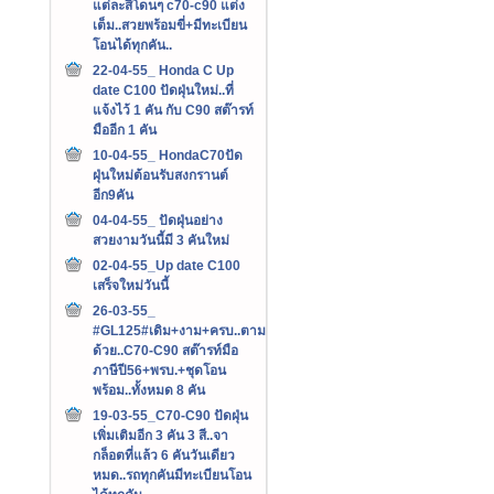
แต่ละสีโดนๆ c70-c90 แต่ง
เต็ม..สวยพร้อมขี่+มีทะเบียน
โอนได้ทุกคัน..
22-04-55_ Honda C Up
date C100 ปัดฝุ่นใหม่..ที่
แจ้งไว้ 1 คัน กับ C90 สต๊ารท์
มืออีก 1 คัน
10-04-55_ HondaC70ปัด
ฝุ่นใหม่ต้อนรับสงกรานต์
อีก9คัน
04-04-55_ ปัดฝุ่นอย่าง
สวยงามวันนี้มี 3 คันใหม่
02-04-55_Up date C100
เสร็จใหม่วันนี้
26-03-55_
#GL125#เดิม+งาม+ครบ..ตาม
ด้วย..C70-C90 สต๊ารท์มือ
ภาษีปี56+พรบ.+ชุดโอน
พร้อม..ทั้งหมด 8 คัน
19-03-55_C70-C90 ปัดฝุ่น
เพิ่มเติมอีก 3 คัน 3 สี..จา
กล็อตที่แล้ว 6 คันวันเดียว
หมด..รถทุกคันมีทะเบียนโอน