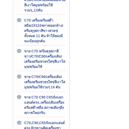
สีเงาใสมุข/พร้อมใช้
รวมๆ..13คัน
C70 เครื่องดรีมสต๊า
สมือ/JX110สภาพออกห้าง/
ครีมคุรุสภาสีขาวสวยๆ/
ทั้งหมด 11 คัน ท้าให้ลองมี
ทะเบียนทุกคัน
ขาย C70 /ดรีมคุรุสภาสี
ขาว/C70/C90/เครื่องเดิม/
เครื่องดรีม/สวยๆใสๆ/สีเงาใส
มุข/พร้อมใช้
ขาย C70/C90/เครื่องเดิม/
เครื่องดรีม/สวยๆใสๆ/สีเงาใส
มุข/พร้อมใช้รวมๆ 14 คัน
ขาย C70 C90 C65ถังแยก
แฮนด์ตรง..เครื่องเดิมเครื่อง
ดรีมสต๊าสมือ สภาพเดิมๆถึง
สภาพใหม่กริบ
C70,C90,C65ถังแยกแฮนด์
ตรง,จักรยานติดเครื่องชา