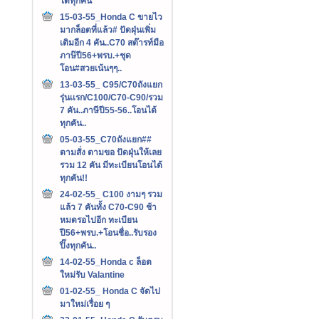
ได้ทุกคัน
15-03-55_Honda C ขายไว
มากล็อตที่แล้ว# ปัดฝุ่นเพิ่ม
เติมอีก 4 คัน..C70 สต๊ารท์มือ
ภาษ๊ปี56+พรบ.+ชุด
โอน#สวยเน้นๆๆ..
13-03-55_ C95/C70ถังแยก
รุ่นเเรก/C100/C70-C90/รวม
7 คัน..ภาษีปี55-56..โอนได้
ทุกคัน..
05-03-55_C70ถังแยก##
ตามสั่ง ตามขอ ปัดฝุ่นให้เลย
รวม 12 คัน มีทะเบียนโอนได้
ทุกคัน!!
24-02-55_ C100 งามๆ รวม
แล้ว 7 คันทั้ง C70-C90 ช้า
หมดรอไปอีก ทะเบียน
ปี56+พรบ.+โอนชื่อ..รับรอง
ปิ๊งทุกคัน..
14-02-55_Honda c ล็อต
ใหม่รับ Valantine
01-02-55_ Honda C จัดไป
มาใหม่เรื่อย ๆ