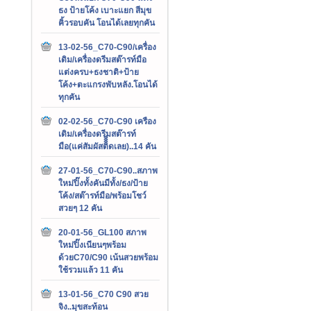
ธง ป้ายโค้ง เบาะแยก สีมุข
คิ้วรอบคัน โอนได้เลยทุกคัน
13-02-56_C70-C90/เครื่อง
เดิม/เครื่องดรีมสต๊ารท์มือ
แต่งครบ+ธงชาติ+ป้าย
โค้ง+ตะแกรงพับหลัง.โอนได้
ทุกคัน
02-02-56_C70-C90 เครือง
เดิม/เครื่องดรีมสต๊ารท์
มือ(แค่สัมผัสติิิิดเลย)..14 คัน
27-01-56_C70-C90..สภาพ
ใหม่ปิ๊งทั้งคันมีทั้ง/ธง/ป้าย
โค้ง/สต๊ารท์มือ/พร้อมโชว์
สวยๆ 12 คัน
20-01-56_GL100 สภาพ
ใหม่ปิ๊งเนียนๆพร้อม
ด้วยC70/C90 เน้นสวยพร้อม
ใช้รวมแล้ว 11 คัน
13-01-56_C70 C90 สวย
จิง..มุขสะท้อน