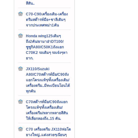
สีสัน..
C70-C90เครื่องเดิม-เครื่อง
ดรีมสต๊ารท์มือ+ชาลีเดิมๆ
จากประเทศพม่า1คัน
Honda wing125เดิมๆ
ถึง2คัน/ยามาฮ่าDT100/
ซูซูกิA80/C50K1ถังแยก
C70K2 รถเดิมๆ รถเจ๋งๆหา
ยาก.
JX110/Suzuki
A80/C70สต๊ารท์มือ/C90ถัง
แยกโครงแท้ๆ/ทั้งเครื่องเดิม/
เครื่องดรีม..มีทะเบียนโอนได้
ทุกคัน
C70สต๊ารท์มือ/C90ถังแยก
โครงแท้ๆ/ทั้งเครื่องเดิม/
เครื่องดรีม/หลากหลายสีสัน
ให้เลือกลองถึง..15 คัน.
C70 เครื่องดรีม JX110ท่อโต
ยางใหญ่..แต่งสวยๆเนียนๆ