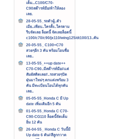
เต็ม...C100/C70-
C90สต๊ารท์มือ/ท้าให้ลอง
เลย.
28-05-55_รถตัวผู้..ตัว
เมีย..เพียบ..ใครสั้ง..ใครตาม
รีบจัดเลย ล็อตนี้ จัดเลยล็อตนี้
c100/c70/c90/jx110/wing125/dt100/13..คัน
20-05-55_ C100+C70
สวยๆอีก 3 คัน พร้อมโอนชื่อ
เลย..
13-05-55_++up date++
C70-C90..มีสต๊ารท์มือ#แค่
สัมผัสติดเลย#..รถสวยๆปัด
ฝุ่นมาใหม่ๆ ตกแต่งพร้อม 3
คัน มีทะเบียนโอนได้ทุกคัน
เลย..
05-05-55_Honda C มี Up
date เพิ่มเติมอีก 5 คัน
01-05-55_Honda C C70-
C90-CG110 ล็อตนี้จัดเต็ม
อิ่ม 12 คัน
26-04-55_ Honda C วันนี้มี
Up date 6 คัน#สีลูกกวาด