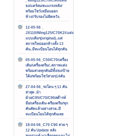
_Wing125/C70/C90/มีทั้ง/
ธง/แตร์ลม/ตะแกรงหลัง/
พร้อมโชว์เหมือนออก
ห้าง#รับรองไม่ผิดหวัง.
12-05-56 _
JX110/Wing125/C70K2#แต่ง
แบบเดิมๆ(original)..แต่
สภาพใหม่ออกห้างทั้ง 13
คัน..มีทะเบียนโอนได้ทุกคัน
05-05-56_C50/C70/เครื่อง
เดิม/เครื่องดรีม/..สภาพแต่ง
พร้อมสวยทุกคันมีทั้ง/ธง/ป้าย
โค้ง/พร้อมโชว์สวยๆ14คัน
27-04-56_รถโดน ๆ 11 คัน
ล่าสุด .นำ
ด้วยC95/C70/C90สต๊ารท์
มือ/เครื่องเดิม-ครืองดรีม/ทุก
คันคัดแล้วอย่างสวย..มี
ทะเบียนโอนได้ทุกคันเลย
18-04-56_C70 C90 สวย ๆ
12 คัน Update หลัง
สงกรานต์.มาเลือกลองเอง ไม่