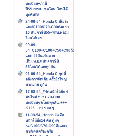
ทะเบียน+ภาษ๊
ปี55+พรบ.+ชุดโอน..โอนได้
ทุกคัน##
24-09-54_Honda C มีเยอะ
แยะ/C100/C70-C90ถังแยก
10 คัน ภาษีปี55+พรบ.พร้อม
โอนได้เลย..
09-09-
54_C100+C100+C50+C90ถัง
แยก 11คัน..จัดสวย
เต็ม..ท.บ.แน่น+ภาษีปี
55โอนได้เลยทุกคัน
01-09-54_Honda C ชุดนี้
อลังการจัดเต็ม ครั้งยิ่งใหญ่
มากมาย ดูกัน
17-08-54_#จัดหนักให้อีก 4
คันใหม่ !!!!! C70-C90
ทะเบียนชุดโอนทุกคัน..+++‏
K125.....สวย สุด ๆ
11-08-54_Honda C#จัด
หนักให้อีก14 คัน ตูมๆ
ๆ#/C100/C70-C90ถังแยก/
ชาลี/ลงเครื่องดรีม