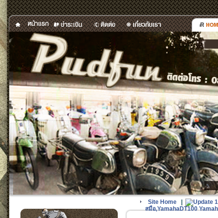
Site Home
|
Update 1
สมือ,YamahaDT100 Yamaha