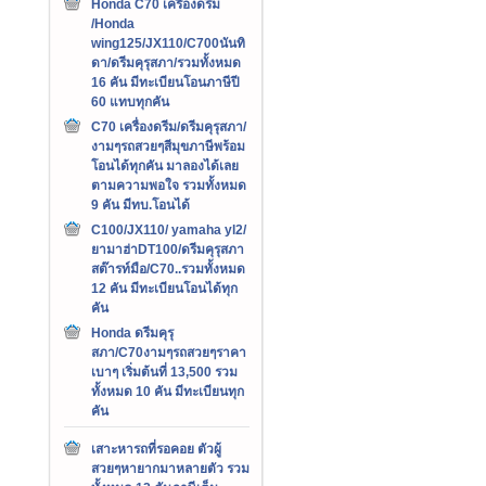
Honda C70 เครืองดรีม
/Honda
wing125/JX110/C700นันทิ
ดา/ดรีมคุรุสภา/รวมทั้งหมด
16 คัน มีทะเบียนโอนภาษีปี
60 แทบทุกคัน
C70 เครื่องดรีม/ดรีมคุรุสภา/
งามๆรถสวยๆสีมุขภาษีพร้อม
โอนได้ทุกคัน มาลองได้เลย
ตามความพอใจ รวมทั้งหมด
9 คัน มีทบ.โอนได้
C100/JX110/ yamaha yl2/
ยามาฮ่าDT100/ดรีมคุรุสภา
สต๊ารท์มือ/C70..รวมทั้งหมด
12 คัน มีทะเบียนโอนได้ทุก
คัน
Honda ดรีมคุรุ
สภา/C70งามๆรถสวยๆราคา
เบาๆ เริ่มต้นที่ 13,500 รวม
ทั้งหมด 10 คัน มีทะเบียนทุก
คัน
เสาะหารถที่รอคอย ตัวผู้
สวยๆหายากมาหลายตัว รวม