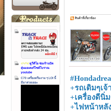
สินค้าที่เกี่ยวข้อง
ดูวีดีโอ ช่องร้านปัด
ฝุ่นมอเตอร์ไซค์โบราณ
youtube
#Hondadre
C70 เครื่องดรีมงาม ๆ LOI นี้
มีมาสวยเยอะ
+รถเดิมๆเจ้
+เครื่องดีน
+ไฟหน้าหลัง