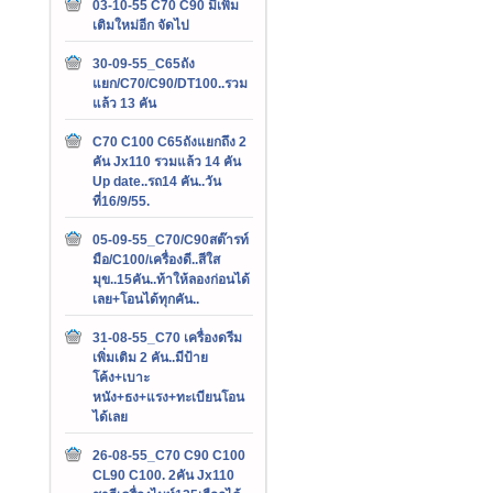
03-10-55 C70 C90 มีเพิ่ม
เติมใหม่อีก จัดไป
30-09-55_C65ถัง
แยก/C70/C90/DT100..รวม
แล้ว 13 คัน
C70 C100 C65ถังแยกถึง 2
คัน Jx110 รวมแล้ว 14 คัน
Up date..รถ14 คัน..วัน
ที่16/9/55.
05-09-55_C70/C90สต๊ารท์
มือ/C100/เครื่องดี..สีใส
มุข..15คัน..ท้าให้ลองก่อนได้
เลย+โอนได้ทุกคัน..
31-08-55_C70 เครื่องดรีม
เพิ่มเติม 2 คัน..มีป้าย
โค้ง+เบาะ
หนัง+ธง+แรง+ทะเบียนโอน
ได้เลย
26-08-55_C70 C90 C100
CL90 C100. 2คัน Jx110