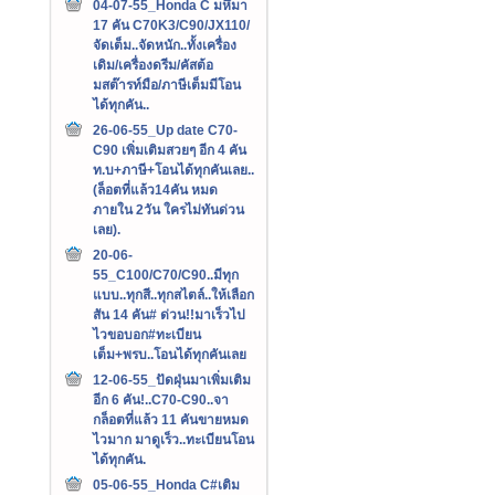
04-07-55_Honda C มหึมา
17 คัน C70K3/C90/JX110/
จัดเต็ม..จัดหนัก..ทั้งเครื่อง
เดิม/เครื่องดรีม/คัสต้อ
มสต๊ารท์มือ/ภาษีเต็มมีโอน
ได้ทุกคัน..
26-06-55_Up date C70-
C90 เพิ่มเติมสวยๆ อีก 4 คัน
ท.บ+ภาษี+โอนได้ทุกคันเลย..
(ล็อตที่แล้ว14คัน หมด
ภายใน 2วัน ใครไม่ทันด่วน
เลย).
20-06-
55_C100/C70/C90..มีทุก
แบบ..ทุกสี..ทุกสไตล์..ให้เลือก
สัน 14 คัน# ด่วน!!มาเร็วไป
ไวขอบอก#ทะเบียน
เต็ม+พรบ..โอนได้ทุกคันเลย
12-06-55_ปัดฝุ่นมาเพิ่มเติม
อีก 6 คัน!..C70-C90..จา
กล็อตที่แล้ว 11 คันขายหมด
ไวมาก มาดูเร็ว..ทะเบียนโอน
ได้ทุกคัน.
05-06-55_Honda C#เติม