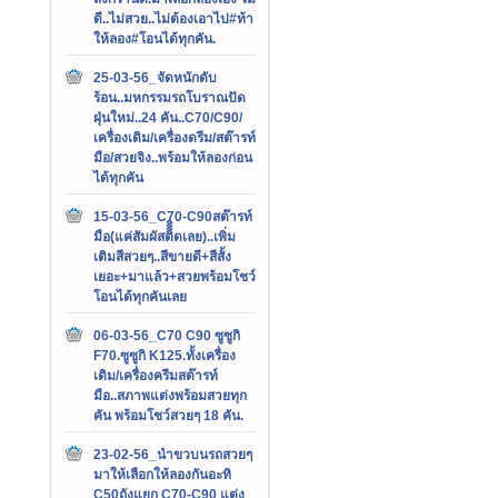
ดี..ไม่สวย..ไม่ต้องเอาไป#ท้า
ให้ลอง#โอนได้ทุกคัน.
25-03-56_จัดหนักดับ
ร้อน..มหกรรมรถโบราณปัด
ฝุ่นใหม่..24 คัน..C70/C90/
เครื่องเดิม/เครื่องดรีม/สต๊ารท์
มือ/สวยจิง..พร้อมให้ลองก่อน
ได้ทุกคัน
15-03-56_C70-C90สต๊ารท์
มือ(แค่สัมผัสติิิิดเลย)..เพิ่ม
เติมสีสวยๆ..สีขายดี+สีสั้ง
เยอะ+มาแล้ว+สวยพร้อมโชว์
โอนได้ทุกคันเลย
06-03-56_C70 C90 ซูซูกิ
F70.ซูซูกิ K125.ทั้งเครื่อง
เดิม/เครื่องครีมสต๊ารท์
มือ..สภาพแต่งพร้อมสวยทุก
คัน พร้อมโชว์สวยๆ 18 คัน.
23-02-56_นำขวบนรถสวยๆ
มาให้เลือกให้ลองกันอะทิ
C50ถังแยก C70-C90 แต่ง