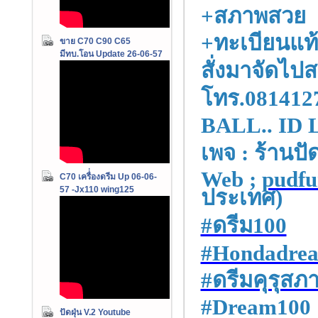
+สภาพสวย
+ทะเบียนแท้
ขาย C70 C90 C65
มีทบ.โอน Update 26-06-57
สั่งมาจัดไป
โทร.081412
BALL.. ID L
เพจ : ร้านป
Web ;
pudfu
C70 เครื่่องดรีม Up 06-06-
57 -Jx110 wing125
ประเทศ)
#ดรีม100
#Hondadre
#ดรีมคุรุสภ
#Dream100
ปัดฝุ่น V.2 Youtube