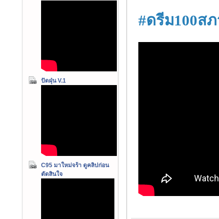
#ดรีม100ส
ปัดฝุ่น V.1
C95 มาใหม่จร้า ดูคลิปก่อน
ตัดสินใจ