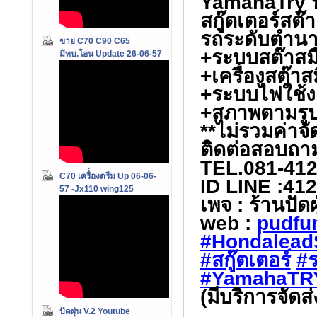
YamahaTry ป
สกู๊ตเตอร์สต๊
รถระดับตำนาน
ขาย C70 C90 C65
+ระบบสต๊าส​ม
มีทบ.โอน Update 26-06-57
+เครื่อง​สต๊าส
+ระบบ​ไฟใช้ง
+สภาพ​ตามรู
**ไม่รวมค่าจั
ติดต่อสอบถามเ
TEL.081-412
C70 เครื่่องดรีม Up 06-06-
ID LINE :41
57 -Jx110 wing125
เพจ : ร้านปั
web :
pudfu
#Hondalead
#สกู๊ตเตอร์
#ร
#YamahaTR
(มีบริการจัดส
ปัดฝุ่น V.2 Youtube