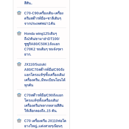
สีสัน..
C70-C90เครื่องเดิม-เครื่อง
ดรีมสต๊ารท์มือ+ชาลีเดิมๆ
จากประเทศพม่า1คัน
Honda wing125เดิมๆ
ถึง2คัน/ยามาฮ่าDT100/
ซูซูกิA80/C50K1ถังแยก
C70K2 รถเดิมๆ รถเจ๋งๆหา
ยาก.
JX110/Suzuki
A80/C70สต๊ารท์มือ/C90ถัง
แยกโครงแท้ๆ/ทั้งเครื่องเดิม/
เครื่องดรีม..มีทะเบียนโอนได้
ทุกคัน
C70สต๊ารท์มือ/C90ถังแยก
โครงแท้ๆ/ทั้งเครื่องเดิม/
เครื่องดรีม/หลากหลายสีสัน
ให้เลือกลองถึง..15 คัน.
C70 เครื่องดรีม JX110ท่อโต
ยางใหญ่..แต่งสวยๆเนียนๆ