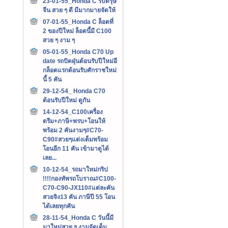
23-01-55_Honda C รับตรุษ
จีน สวย ๆ ดี มีมากมายจัดให้
07-01-55_Honda C ล็อตที่
2 ของปีใหม่ ล็อตนี้มี C100
สวย ๆ งาม ๆ
05-01-55_Honda C70 Up
date รถปัดฝุ่นต้อนรับปีใหม่อี
กล็อตแรกต้อนรับศักราชใหม่
นี้ 5 คัน
29-12-54_ Honda C70
ต้อนรับปีใหม่ ดูกัน
14-12-54_C100เครื่อง
ดรีม+ภาษี+พรบ+โอนให้
พร้อม 2 คันงามๆ#C70-
C90#สวยๆแต่งเต็มพร้อม
โอนอีก 11 คัน เข้ามาดูได้
เลย...
10-12-54_รถมาใหม่กริป
!!!!กองทัพรถโบราณ#C100-
C70-C90-JX110#แต่ละคัน
สวยจิง13 คัน ภาษีปี 55 โอน
ได้เลยทุกคัน
28-11-54_Honda C วันนี้มี
มาใหม่สวย ๆ งามจัดเต็ม