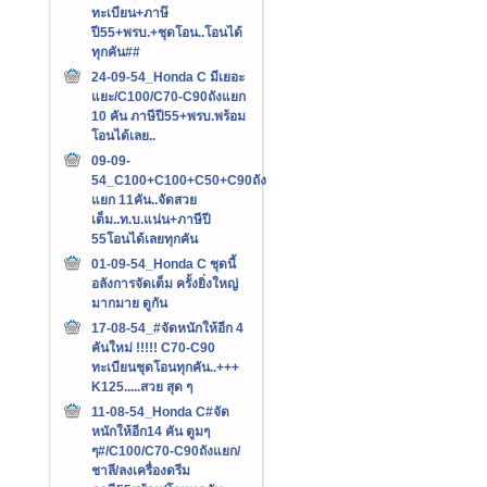
ทะเบียน+ภาษ๊
ปี55+พรบ.+ชุดโอน..โอนได้
ทุกคัน##
24-09-54_Honda C มีเยอะ
แยะ/C100/C70-C90ถังแยก
10 คัน ภาษีปี55+พรบ.พร้อม
โอนได้เลย..
09-09-
54_C100+C100+C50+C90ถัง
แยก 11คัน..จัดสวย
เต็ม..ท.บ.แน่น+ภาษีปี
55โอนได้เลยทุกคัน
01-09-54_Honda C ชุดนี้
อลังการจัดเต็ม ครั้งยิ่งใหญ่
มากมาย ดูกัน
17-08-54_#จัดหนักให้อีก 4
คันใหม่ !!!!! C70-C90
ทะเบียนชุดโอนทุกคัน..+++‏
K125.....สวย สุด ๆ
11-08-54_Honda C#จัด
หนักให้อีก14 คัน ตูมๆ
ๆ#/C100/C70-C90ถังแยก/
ชาลี/ลงเครื่องดรีม