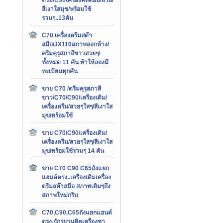
สีเงาใสมุข/พร้อมใช้
รวมๆ..13คัน
C70 เครื่องดรีมสต๊า
สมือ/JX110สภาพออกห้าง/
ครีมคุรุสภาสีขาวสวยๆ/
ทั้งหมด 11 คัน ท้าให้ลองมี
ทะเบียนทุกคัน
ขาย C70 /ดรีมคุรุสภาสี
ขาว/C70/C90/เครื่องเดิม/
เครื่องดรีม/สวยๆใสๆ/สีเงาใส
มุข/พร้อมใช้
ขาย C70/C90/เครื่องเดิม/
เครื่องดรีม/สวยๆใสๆ/สีเงาใส
มุข/พร้อมใช้รวมๆ 14 คัน
ขาย C70 C90 C65ถังแยก
แฮนด์ตรง..เครื่องเดิมเครื่อง
ดรีมสต๊าสมือ สภาพเดิมๆถึง
สภาพใหม่กริบ
C70,C90,C65ถังแยกแฮนด์
ตรง,จักรยานติดเครื่องชา