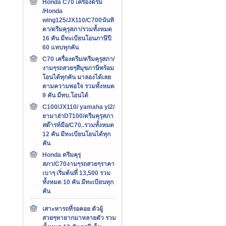
Honda C70 เครืองดรีม
/Honda
wing125/JX110/C700นันทิ
ดา/ดรีมคุรุสภา/รวมทั้งหมด
16 คัน มีทะเบียนโอนภาษีปี
60 แทบทุกคัน
C70 เครื่องดรีม/ดรีมคุรุสภา/
งามๆรถสวยๆสีมุขภาษีพร้อม
โอนได้ทุกคัน มาลองได้เลย
ตามความพอใจ รวมทั้งหมด
9 คัน มีทบ.โอนได้
C100/JX110/ yamaha yl2/
ยามาฮ่าDT100/ดรีมคุรุสภา
สต๊ารท์มือ/C70..รวมทั้งหมด
12 คัน มีทะเบียนโอนได้ทุก
คัน
Honda ดรีมคุรุ
สภา/C70งามๆรถสวยๆราคา
เบาๆ เริ่มต้นที่ 13,500 รวม
ทั้งหมด 10 คัน มีทะเบียนทุก
คัน
เสาะหารถที่รอคอย ตัวผู้
สวยๆหายากมาหลายตัว รวม