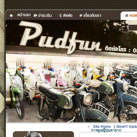
Site Home
|
New!!! Updat
การตูน​ญี่ปุ่น​หายาก