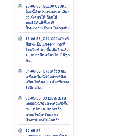
26-06-56_GL100 C70K3
ล็อตนี้สำหรับคนชอบรถเดิมๆ
รถเจ๋งๆมาให้เลือกให้
ลอง12คันมีทั้งภาษี
ปีี56+พ.ร.บ.มีท.บ.โอนทุกคัน
15-06-56_C70 C90สต๊ารท์
มือ(ทะเบียน.ช4444.)/ทุกสี
โดนใจทำมาเพิ่มเติมอีกแล้ว
13 คันรถมีทะเบียนโอนได้ทุก
คัน..
04-06-56_C70เครื่องเดิม/
เครื่องดรีม/C90สต๊ารท์มือ/
พร้อมโชว์ทั้ง..13 คัน#รับรอง
ไม่ผิดหวัง #
31-05-56_JX110ทะเบียน
ค0999/C70สต๊ารท์มือ/มีทั้ง/
ธง/แตร์ลม/ตะแกรงหลัง/
พร้อมโชว์เหมือนออก
ห้าง#รับรองไม่ผิดหวัง
17-05-56