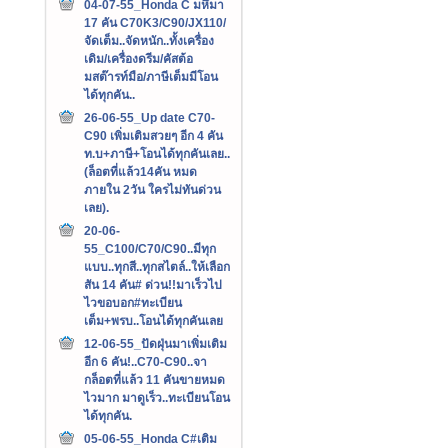
04-07-55_Honda C มหึมา
17 คัน C70K3/C90/JX110/
จัดเต็ม..จัดหนัก..ทั้งเครื่อง
เดิม/เครื่องดรีม/คัสต้อ
มสต๊ารท์มือ/ภาษีเต็มมีโอน
ได้ทุกคัน..
26-06-55_Up date C70-
C90 เพิ่มเติมสวยๆ อีก 4 คัน
ท.บ+ภาษี+โอนได้ทุกคันเลย..
(ล็อตที่แล้ว14คัน หมด
ภายใน 2วัน ใครไม่ทันด่วน
เลย).
20-06-
55_C100/C70/C90..มีทุก
แบบ..ทุกสี..ทุกสไตล์..ให้เลือก
สัน 14 คัน# ด่วน!!มาเร็วไป
ไวขอบอก#ทะเบียน
เต็ม+พรบ..โอนได้ทุกคันเลย
12-06-55_ปัดฝุ่นมาเพิ่มเติม
อีก 6 คัน!..C70-C90..จา
กล็อตที่แล้ว 11 คันขายหมด
ไวมาก มาดูเร็ว..ทะเบียนโอน
ได้ทุกคัน.
05-06-55_Honda C#เติม