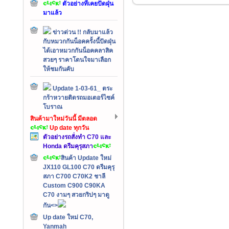
ตัวอย่างที่เคยปัดฝุ่น
มาแล้ว
ข่าวด่วน !! กลับมาแล้ว
กับหมวกกันน็อคครั้งนี้ปัดฝุ่น
ได้เอาหมวกกันน็อคคลาสิค
สวยๆ ราคาโดนใจมาเลือก
ให้ชมกันคับ
Update 1-03-61_ ตระ
กร้าหวายติดรถมอเตอร์ไซค์
โบราณ
สินค้ามาใหม่วันนี้ มีตลอด
Up date ทุกวัน
ตัวอย่างรถสั่งทำ C70 และ
Honda ดรีมคุรุสภา
สินค้า Update ใหม่
JX110 GL100 C70 ดรีมคุรุ
สภา C700 C70K2 ชาลี
Custom C900 C90KA
C70 งามๆ สวยกริปๆ มาดู
กัน<>
Up date ใหม่ C70,
Yanmah