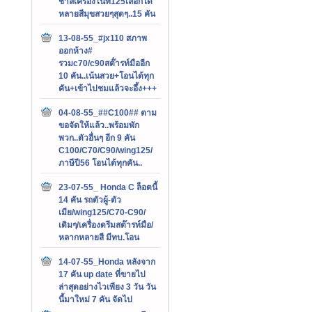
ชาลีเครื่องไนท์125เลือกได้
หลายสีมุขสวยๆสุดๆ..15 คัน
13-08-55_#jx110 สภาพ
ออกห้าง#
รวมc70/c90สต๊่ารท์มืออีก
10 คัน..เน้นสวย+โอนได้ทุก
คัน+เข้าไปชมแล้วจะอึ้ง+++
04-08-55_##C100## ตาม
ขอจัดให้แล้ว..พร้อมพัก
พวก..ตัวอื่นๆ อีก 9 คัน
C100/C70/C90/wing125/
ภาษีปี56 โอนได้ทุกคัน..
23-07-55_ Honda C ล็อตนี้
14 คัน รถตัวผู้-ตัว
เมีย/wing125/C70-C90/
เดิมๆ/เครื่องดรีมสต๊ารท์มือ/
หลากหลายสี มีทบ.โอน
14-07-55_Honda หลังจาก
17 คัน up date ที่ขายไป
ล่าสุดอย่างไวเพียง 3 วัน วัน
นี้มาใหม่ 7 คัน จัดไป