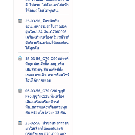
ดี..ไม่สวย..ไม่ต้องเอาไป#ท้า
ให้ลอง#โอนได้ทุกคัน.
25-03-56_จัดหนักดับ
ร้อน..มหกรรมรถโบราณปัด
ฝุ่นใหม่..24 คัน..C70/C90/
เครื่องเดิม/เครื่องดรีม/สต๊ารท์
มือ/สวยจิง..พร้อมให้ลองก่อน
ได้ทุกคัน
15-03-56_C70-C90สต๊ารท์
มือ(แค่สัมผัสติิิิดเลย)..เพิ่ม
เติมสีสวยๆ..สีขายดี+สีสั้ง
เยอะ+มาแล้ว+สวยพร้อมโชว์
โอนได้ทุกคันเลย
06-03-56_C70 C90 ซูซูกิ
F70.ซูซูกิ K125.ทั้งเครื่อง
เดิม/เครื่องครีมสต๊ารท์
มือ..สภาพแต่งพร้อมสวยทุก
คัน พร้อมโชว์สวยๆ 18 คัน.
23-02-56_นำขวบนรถสวยๆ
มาให้เลือกให้ลองกันอะทิ
C50ถังแยก C70-C90 แต่ง