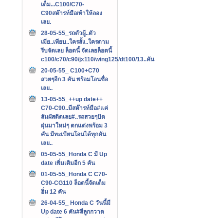
เต็ม...C100/C70-
C90สต๊ารท์มือ/ท้าให้ลอง
เลย.
28-05-55_รถตัวผู้..ตัว
เมีย..เพียบ..ใครสั้ง..ใครตาม
รีบจัดเลย ล็อตนี้ จัดเลยล็อตนี้
c100/c70/c90/jx110/wing125/dt100/13..คัน
20-05-55_ C100+C70
สวยๆอีก 3 คัน พร้อมโอนชื่อ
เลย..
13-05-55_++up date++
C70-C90..มีสต๊ารท์มือ#แค่
สัมผัสติดเลย#..รถสวยๆปัด
ฝุ่นมาใหม่ๆ ตกแต่งพร้อม 3
คัน มีทะเบียนโอนได้ทุกคัน
เลย..
05-05-55_Honda C มี Up
date เพิ่มเติมอีก 5 คัน
01-05-55_Honda C C70-
C90-CG110 ล็อตนี้จัดเต็ม
อิ่ม 12 คัน
26-04-55_ Honda C วันนี้มี
Up date 6 คัน#สีลูกกวาด