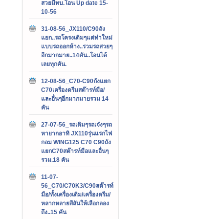
สวยมีทบ.โอน Up date 15-
10-56
31-08-56_JX110/C90ถัง
แยก..รถโครงเดิมๆแต่ทำใหม่
แบบรถออกห้าง..รวมรถสวยๆ
อีกมากมาย..14คัน..โอนได้
เลยทุกคัน.
12-08-56_C70-C90ถังแยก
C70เครื่องดรีมสต๊ารท์มือ/
และอื่นๆอีกมากมายรวม 14
คัน
27-07-56_รถเดิมๆรถเจ๋งๆรถ
หายากอาทิ JX110รุ่นแรกไฟ
กลม WING125 C70 C90ถัง
แยกC70สต๊ารท์มือและอื่นๆ
รวม.18 คัน
11-07-
56_C70/C70K3/C90สต๊ารท์
มือ/ทั้งเครื่องเดิม/เครื่องดรีม/
หลากหลายสีสันให้เลือกลอง
ถึง..15 คัน