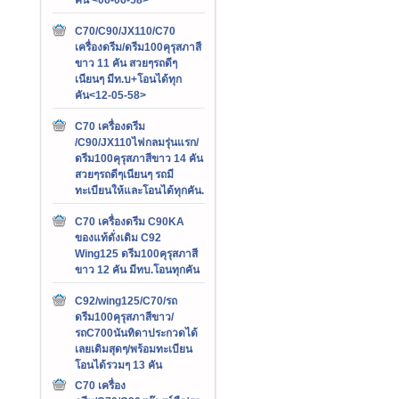
C70/C90/JX110/C70
เครื่องดรีม/ดรีม100คุรุสภาสี
ขาว 11 คัน สวยๆรถดีๆ
เนียนๆ มีท.บ+โอนได้ทุก
คัน<12-05-58>
C70 เครื่องดรีม
/C90/JX110ไฟกลมรุ่นแรก/
ดรีม100คุรุสภาสีขาว 14 คัน
สวยๆรถดีๆเนียนๆ รถมี
ทะเบียนให้และโอนได้ทุกคัน.
C70 เครื่องดรีม C90KA
ของแท้ดั่งเดิม C92
Wing125 ดรีม100คุรุสภาสี
ขาว 12 คัน มีทบ.โอนทุกคัน
C92/wing125/C70/รถ
ดรีม100คุรุสภาสีขาว/
รถC700นันทิดาประกวดได้
เลยเดิมสุดๆ/พร้อมทะเบียน
โอนได้รวมๆ 13 คัน
C70 เครื่อง