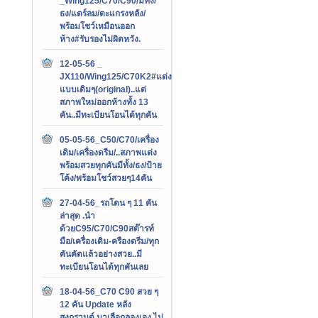
_Wing125/C70/C90/มีทั้ง/
ธง/แตร์ลม/ตะแกรงหลัง/
พร้อมโชว์เหมือนออก
ห้าง#รับรองไม่ผิดหวัง.
12-05-56 _
JX110/Wing125/C70K2#แต่ง
แบบเดิมๆ(original)..แต่
สภาพใหม่ออกห้างทั้ง 13
คัน..มีทะเบียนโอนได้ทุกคัน
05-05-56_C50/C70/เครื่อง
เดิม/เครื่องดรีม/..สภาพแต่ง
พร้อมสวยทุกคันมีทั้ง/ธง/ป้าย
โค้ง/พร้อมโชว์สวยๆ14คัน
27-04-56_รถโดน ๆ 11 คัน
ล่าสุด .นำ
ด้วยC95/C70/C90สต๊ารท์
มือ/เครื่องเดิม-ครืองดรีม/ทุก
คันคัดแล้วอย่างสวย..มี
ทะเบียนโอนได้ทุกคันเลย
18-04-56_C70 C90 สวย ๆ
12 คัน Update หลัง
สงกรานต์.มาเลือกลองเอง ไม่