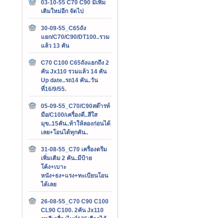
03-10-55 C70 C90 มีเพิ่ม
เติมใหม่อีก จัดไป
30-09-55_C65ถัง
แยก/C70/C90/DT100..รวม
แล้ว 13 คัน
C70 C100 C65ถังแยกถึง 2
คัน Jx110 รวมแล้ว 14 คัน
Up date..รถ14 คัน..วัน
ที่16/9/55.
05-09-55_C70/C90สต๊ารท์
มือ/C100/เครื่องดี..สีใส
มุข..15คัน..ท้าให้ลองก่อนได้
เลย+โอนได้ทุกคัน..
31-08-55_C70 เครื่องดรีม
เพิ่มเติม 2 คัน..มีป้าย
โค้ง+เบาะ
หนัง+ธง+แรง+ทะเบียนโอน
ได้เลย
26-08-55_C70 C90 C100
CL90 C100. 2คัน Jx110