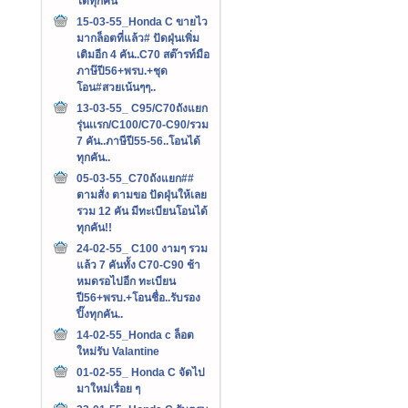
ได้ทุกคัน
15-03-55_Honda C ขายไว
มากล็อตที่แล้ว# ปัดฝุ่นเพิ่ม
เติมอีก 4 คัน..C70 สต๊ารท์มือ
ภาษ๊ปี56+พรบ.+ชุด
โอน#สวยเน้นๆๆ..
13-03-55_ C95/C70ถังแยก
รุ่นเเรก/C100/C70-C90/รวม
7 คัน..ภาษีปี55-56..โอนได้
ทุกคัน..
05-03-55_C70ถังแยก##
ตามสั่ง ตามขอ ปัดฝุ่นให้เลย
รวม 12 คัน มีทะเบียนโอนได้
ทุกคัน!!
24-02-55_ C100 งามๆ รวม
แล้ว 7 คันทั้ง C70-C90 ช้า
หมดรอไปอีก ทะเบียน
ปี56+พรบ.+โอนชื่อ..รับรอง
ปิ๊งทุกคัน..
14-02-55_Honda c ล็อต
ใหม่รับ Valantine
01-02-55_ Honda C จัดไป
มาใหม่เรื่อย ๆ