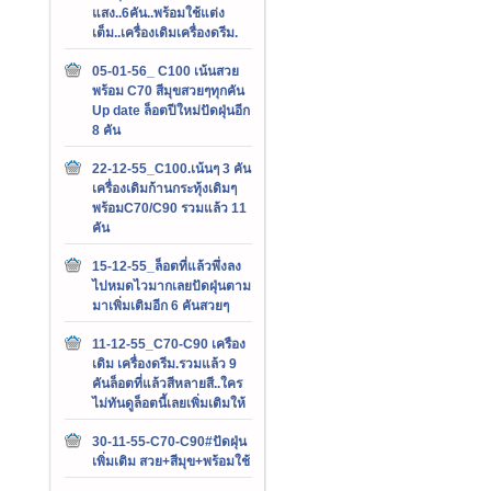
แสง..6คัน..พร้อมใช้แต่ง
เต็ม..เครื่องเดิมเครื่องดรีม.
05-01-56_ C100 เน้นสวย
พร้อม C70 สีมุขสวยๆทุกคัน
Up date ล็อตปีใหม่ปัดฝุ่นอีก
8 คัน
22-12-55_C100.เน้นๆ 3 คัน
เครื่องเดิมก้านกระทุ้งเดิมๆ
พร้อมC70/C90 รวมแล้ว 11
คัน
15-12-55_ล็อตที่แล้วพึ่งลง
ไปหมดไวมากเลยปัดฝุ่นตาม
มาเพิ่มเติมอีก 6 คันสวยๆ
11-12-55_C70-C90 เครือง
เดิม เครื่องดรีม.รวมแล้ว 9
คันล็อตที่แล้วสีหลายสี..ใคร
ไม่ทันดูล็อตนี้เลยเพิ่มเติมให้
30-11-55-C70-C90#ปัดฝุ่น
เพิ่มเติม สวย+สีมุข+พร้อมใช้