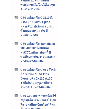
ทั้งหมด 12 คันภาษีเต็ม
พรบ.หลายคัน โอนได้เลยทุก
คัน<17-11-58>
C70 เครื่องดรีม CG110ตัว
แรก/GL100/ดรีมคุรุสภา
หลายตัวภาษีเต็มพ.ร.บ.รวม
ทั้งหมดสวยๆ 13 คัน มี
ทะเบียนทุกคัน
C70 เครื่องดรีม/Yamaha dt
100/JX110/C700นันทิ
ดา/C70/อลังการล็อตนี้ มี
ทะเบียนทุกคัน..งามแจ่มสวย
ทุกคัน<22-09-58>
C70 เครื่องดรีม C70 สต๊ารท์
มือ Suzuki วิบาก TS125
วิหคสายฟ้า JX110 A100
ชาลีดรีม100คุรุสภาสีขาว
รวม 12 คัน <03-07-58>
C70 C90 สภาพสวยพร้อมใช้
สีมุขสดใส..แวะมาลองได้เลย
สีสวย ๆ /มีทะเบียนโอนได้ทุก
คัน <06-06-58>