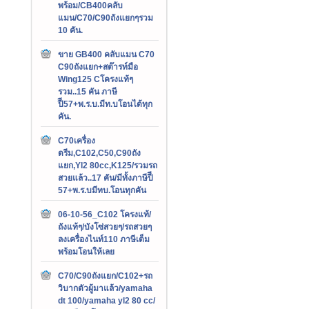
พร้อม/CB400คลับ
แมน/C70/C90ถังแยกๆรวม
10 คัน.
ขาย GB400 คลับแมน C70
C90ถังแยก+สต๊ารท์มือ
Wing125 Cโครงแท้ๆ
รวม..15 คัน ภาษี
ปีี57+พ.ร.บ.มีท.บโอนได้ทุก
คัน.
C70เครื่อง
ดรีม,C102,C50,C90ถัง
แยก,Yl2 80cc,K125/รวมรถ
สวยแล้ว..17 คัน/มีทั้งภาษีปีี
57+พ.ร.บมีทบ.โอนทุกคัน
06-10-56_C102 โครงแท้/
ถังแท้ๆ/บังโซ่สวยๆ/รถสวยๆ
ลงเครื่องไนท์110 ภาษีเต็ม
พร้อมโอนให้เลย
C70/C90ถังแยก/C102+รถ
วิบากตัวผู้มาแล้ว/yamaha
dt 100/yamaha yl2 80 cc/