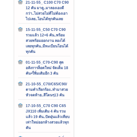
21-11-55_ C100 C70 C90
12 คัน มาดู..มาลองเองดี
กว่า..ไม่สวยไม่ดีไม่ต้องเอา
ไปเลย..โอนได้ทุกคันเลย
15-11-55_C50 C70 C90
รวมแล้ว 12+6 คัน..พร้อม
สวยพร้อมออกงาน ลองได้
เลยทุกคัน..มีทะเบียนโอนได้
ทุกคัน
01-11-55_C70-C90 สุด
อลังการล็อตใหม่ จัดเต็ม 18
คัน+เื่พิ่มเติมอีก 3 คัน
21-10-55_C70/C65/C90/
ตามคำเรียกร้อง..ทำมาสวย
หัวจดท้าย..สีโดนๆ13 คัน
17-10-55_C70 C90 C65
JX110 เพิ่มเติม 4 คัน รวม
แล้ว 19 คัน..ปัดฝุ่นแล้วเทียบ
เท่าใหม่ออกห้างสวยแล้วทุก
คัน