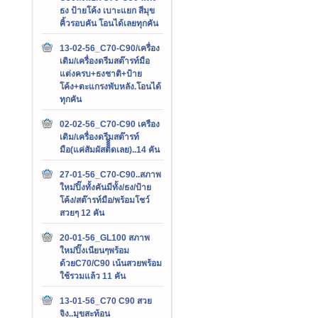
ธง ป้ายโค้ง เบาะแยก สีมุข
คิ้วรอบคัน โอนได้เลยทุกคัน
13-02-56_C70-C90/เครื่อง
เดิม/เครื่องดรีมสต๊ารท์มือ
แต่งครบ+ธงชาติ+ป้าย
โค้ง+ตะแกรงพับหลัง.โอนได้
ทุกคัน
02-02-56_C70-C90 เครือง
เดิม/เครื่องดรีมสต๊ารท์
มือ(แค่สัมผัสติิิิดเลย)..14 คัน
27-01-56_C70-C90..สภาพ
ใหม่ปิ๊งทั้งคันมีทั้ง/ธง/ป้าย
โค้ง/สต๊ารท์มือ/พร้อมโชว์
สวยๆ 12 คัน
20-01-56_GL100 สภาพ
ใหม่ปิ๊งเนียนๆพร้อม
ด้วยC70/C90 เน้นสวยพร้อม
ใช้รวมแล้ว 11 คัน
13-01-56_C70 C90 สวย
จิง..มุขสะท้อน