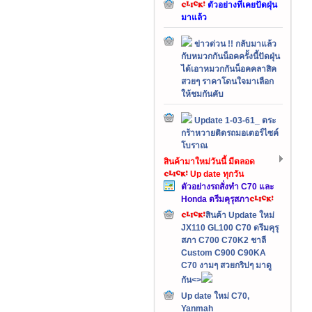
ตัวอย่างที่เคยปัดฝุ่น
มาแล้ว
ข่าวด่วน !! กลับมาแล้ว
กับหมวกกันน็อคครั้งนี้ปัดฝุ่น
ได้เอาหมวกกันน็อคคลาสิค
สวยๆ ราคาโดนใจมาเลือก
ให้ชมกันคับ
Update 1-03-61_ ตระ
กร้าหวายติดรถมอเตอร์ไซค์
โบราณ
สินค้ามาใหม่วันนี้ มีตลอด
Up date ทุกวัน
ตัวอย่างรถสั่งทำ C70 และ
Honda ดรีมคุรุสภา
สินค้า Update ใหม่
JX110 GL100 C70 ดรีมคุรุ
สภา C700 C70K2 ชาลี
Custom C900 C90KA
C70 งามๆ สวยกริปๆ มาดู
กัน<>
Up date ใหม่ C70,
Yanmah