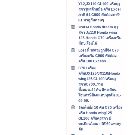
YL2,JX110,GL100,ดรีมคุรุ
สภารุ่นสต๊าสมือ,ดรีม Excel
ภาษี 61,C900 คัสต้อมภาษี
61 มาดูกันด่วนๆ
มาแรง Honda dream คุรุ
สภา Jx110 Honda wing
125 Honda C70 เครื่องดรีม
มีทบ.โอนได้
Lost นี้ รถสวยถูกมีจิง C70
เครื่องดรีม C900 คัสต้อม
ดรีม 100 Excess
C70 เครื่อง
ดรีม/JX125/JX110/Honda
wing125/GL100/ดรีมคุรุ
สภา/C700..รวม
ทั้งหมด..11คัน มีทะเบียน
โอนภาษีปี60แทบทุกคัน 01-
09-59.
จัดเต็มอีก 10 คัน C70 เครื่อง
ดรีม Honda wing125
GL100 ดรีมคุรุสภา มี
ทะเบียนโอนภาษีปี60แทบทุก
คัน