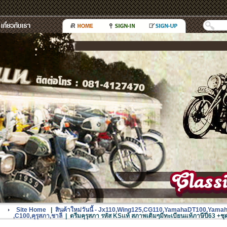
Site Home
|
สินค้าใหม่วันนี้ - Jx110,Wing125,CG110,YamahaDT100,Ya
,C100,คุรุสภา,ชาลี
|
ดรีมคุรุสภา รหัส KSเเท้ สภาพเดิมๆมีทะเบียนแท้ภาษีปี63 +