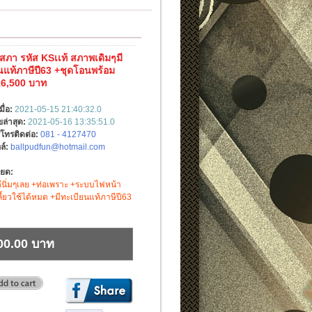
ุสภา รหัส KSเเท้ สภาพเดิมๆมี
นแท้ภาษีปี63 +ชุด​โอนพร้อม
16,500 บาท
มื่อ:
2021-05-15 21:40:32.0
ขล่าสุด:
2021-05-16 13:35:51.0
์โทรติดต่อ:
081 - 4127470
ล์:
ballpudfun@hotmail.com
ียด:
ดีนิ่มๆเลย +ท่อเพราะ +ระบบไฟหน้า
ี้ยวใช้ได้หมด +มีทะเบียนแท้ภาษีปี63
00.00 บาท