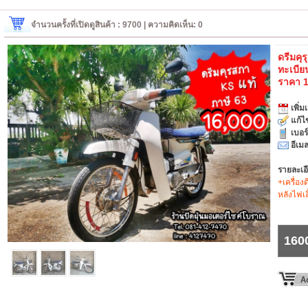
จำนวนครั้งที่เปิดดูสินค้า : 9700 | ความคิดเห็น: 0
ดรีมคุร
ทะเบีย
ราคา 
เพิ่มเ
แก้ไ
เบอร
อีเมล
รายละเอ
+เครื่อง
หลังไฟเล
160