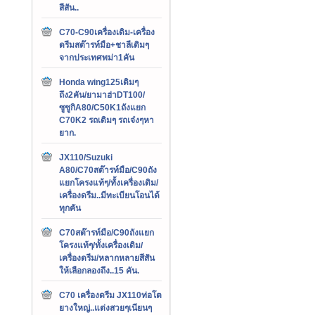
สีสัน..
C70-C90เครื่องเดิม-เครื่อง
ดรีมสต๊ารท์มือ+ชาลีเดิมๆ
จากประเทศพม่า1คัน
Honda wing125เดิมๆ
ถึง2คัน/ยามาฮ่าDT100/
ซูซูกิA80/C50K1ถังแยก
C70K2 รถเดิมๆ รถเจ๋งๆหา
ยาก.
JX110/Suzuki
A80/C70สต๊ารท์มือ/C90ถัง
แยกโครงแท้ๆ/ทั้งเครื่องเดิม/
เครื่องดรีม..มีทะเบียนโอนได้
ทุกคัน
C70สต๊ารท์มือ/C90ถังแยก
โครงแท้ๆ/ทั้งเครื่องเดิม/
เครื่องดรีม/หลากหลายสีสัน
ให้เลือกลองถึง..15 คัน.
C70 เครื่องดรีม JX110ท่อโต
ยางใหญ่..แต่งสวยๆเนียนๆ