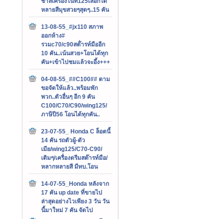
ชาลีเครื่องไนท์125เลือกได้
หลายสีมุขสวยๆสุดๆ..15 คัน
13-08-55_#jx110 สภาพ
ออกห้าง#
รวมc70/c90สต๊่ารท์มืออีก
10 คัน..เน้นสวย+โอนได้ทุก
คัน+เข้าไปชมแล้วจะอึ้ง+++
04-08-55_##C100## ตาม
ขอจัดให้แล้ว..พร้อมพัก
พวก..ตัวอื่นๆ อีก 9 คัน
C100/C70/C90/wing125/
ภาษีปี56 โอนได้ทุกคัน..
23-07-55_ Honda C ล็อตนี้
14 คัน รถตัวผู้-ตัว
เมีย/wing125/C70-C90/
เดิมๆ/เครื่องดรีมสต๊ารท์มือ/
หลากหลายสี มีทบ.โอน
14-07-55_Honda หลังจาก
17 คัน up date ที่ขายไป
ล่าสุดอย่างไวเพียง 3 วัน วัน
นี้มาใหม่ 7 คัน จัดไป