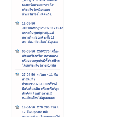
_Wing125/C70/C90/มีทั้ง/
ธง/แตร์ลม/ตะแกรงหลัง/
พร้อมโชว์เหมือนออก
ห้าง#รับรองไม่ผิดหวัง.
12-05-56 _
JX110/Wing125/C70K2#แต่ง
แบบเดิมๆ(original)..แต่
สภาพใหม่ออกห้างทั้ง 13
คัน..มีทะเบียนโอนได้ทุกคัน
05-05-56_C50/C70/เครื่อง
เดิม/เครื่องดรีม/..สภาพแต่ง
พร้อมสวยทุกคันมีทั้ง/ธง/ป้าย
โค้ง/พร้อมโชว์สวยๆ14คัน
27-04-56_รถโดน ๆ 11 คัน
ล่าสุด .นำ
ด้วยC95/C70/C90สต๊ารท์
มือ/เครื่องเดิม-ครืองดรีม/ทุก
คันคัดแล้วอย่างสวย..มี
ทะเบียนโอนได้ทุกคันเลย
18-04-56_C70 C90 สวย ๆ
12 คัน Update หลัง
สงกรานต์.มาเลือกลองเอง ไม่