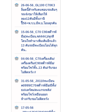
26-06-56_GL100 C70K3
ล็อตนี้สำหรับคนชอบรถเดิมๆ
รถเจ๋งๆมาให้เลือกให้
ลอง12คันมีทั้งภาษี
ปีี56+พ.ร.บ.มีท.บ.โอนทุกคัน
15-06-56_C70 C90สต๊ารท์
มือ(ทะเบียน.ช4444.)/ทุกสี
โดนใจทำมาเพิ่มเติมอีกแล้ว
13 คันรถมีทะเบียนโอนได้ทุก
คัน..
04-06-56_C70เครื่องเดิม/
เครื่องดรีม/C90สต๊ารท์มือ/
พร้อมโชว์ทั้ง..13 คัน#รับรอง
ไม่ผิดหวัง #
31-05-56_JX110ทะเบียน
ค0999/C70สต๊ารท์มือ/มีทั้ง/
ธง/แตร์ลม/ตะแกรงหลัง/
พร้อมโชว์เหมือนออก
ห้าง#รับรองไม่ผิดหวัง
17-05-56