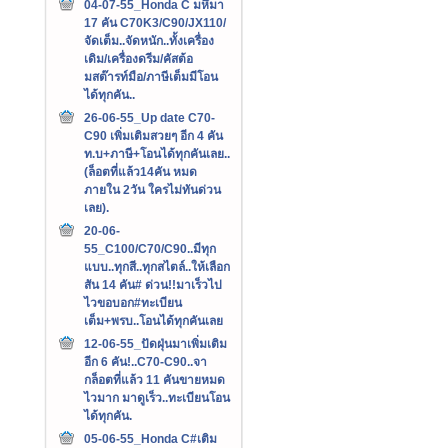
04-07-55_Honda C มหึมา
17 คัน C70K3/C90/JX110/
จัดเต็ม..จัดหนัก..ทั้งเครื่อง
เดิม/เครื่องดรีม/คัสต้อ
มสต๊ารท์มือ/ภาษีเต็มมีโอน
ได้ทุกคัน..
26-06-55_Up date C70-
C90 เพิ่มเติมสวยๆ อีก 4 คัน
ท.บ+ภาษี+โอนได้ทุกคันเลย..
(ล็อตที่แล้ว14คัน หมด
ภายใน 2วัน ใครไม่ทันด่วน
เลย).
20-06-
55_C100/C70/C90..มีทุก
แบบ..ทุกสี..ทุกสไตล์..ให้เลือก
สัน 14 คัน# ด่วน!!มาเร็วไป
ไวขอบอก#ทะเบียน
เต็ม+พรบ..โอนได้ทุกคันเลย
12-06-55_ปัดฝุ่นมาเพิ่มเติม
อีก 6 คัน!..C70-C90..จา
กล็อตที่แล้ว 11 คันขายหมด
ไวมาก มาดูเร็ว..ทะเบียนโอน
ได้ทุกคัน.
05-06-55_Honda C#เติม