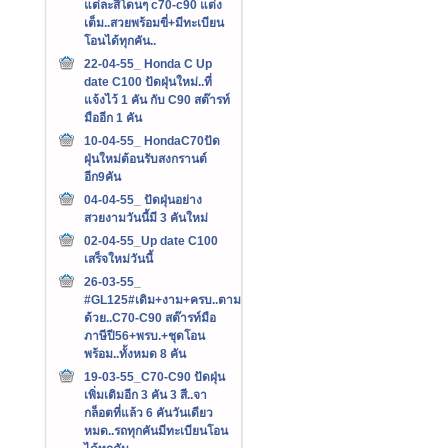
แต่ละสีโดนๆ c70-c90 แต่ง
เต็ม..สวยพร้อมขี่+มีทะเบียน
โอนได้ทุกคัน..
22-04-55_ Honda C Up
date C100 ปัดฝุ่นใหม่..ที่
แจ้งไว้ 1 คัน กับ C90 สต๊ารท์
มืออีก 1 คัน
10-04-55_ HondaC70ปัด
ฝุ่นใหม่ต้อนรับสงกรานต์
อีก9คัน
04-04-55_ ปัดฝุ่นอย่าง
สวยงามวันนี้มี 3 คันใหม่
02-04-55_Up date C100
เสร็จใหม่วันนี้
26-03-55_
#GL125#เดิม+งาม+ครบ..ตาม
ด้วย..C70-C90 สต๊ารท์มือ
ภาษีปี56+พรบ.+ชุดโอน
พร้อม..ทั้งหมด 8 คัน
19-03-55_C70-C90 ปัดฝุ่น
เพิ่มเติมอีก 3 คัน 3 สี..จา
กล็อตที่แล้ว 6 คันวันเดียว
หมด..รถทุกคันมีทะเบียนโอน