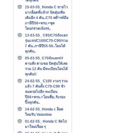
ได้ทุกคัน
15-03-55_Honda C ขายไว
มากล็อตที่แล้ว# ปัดฝุ่นเพิ่ม
เติมอีก 4 คัน..C70 สต๊ารท์มือ
ภาษ๊ปี56+พรบ.+ชุด
โอน#สวยเน้นๆๆ..
13-03-55_ C95/C70ถังแยก
รุ่นเเรก/C100/C70-C90/รวม
7 คัน..ภาษีปี55-56..โอนได้
ทุกคัน..
05-03-55_C70ถังแยก##
ตามสั่ง ตามขอ ปัดฝุ่นให้เลย
รวม 12 คัน มีทะเบียนโอนได้
ทุกคัน!!
24-02-55_ C100 งามๆ รวม
แล้ว 7 คันทั้ง C70-C90 ช้า
หมดรอไปอีก ทะเบียน
ปี56+พรบ.+โอนชื่อ..รับรอง
ปิ๊งทุกคัน..
14-02-55_Honda c ล็อต
ใหม่รับ Valantine
01-02-55_ Honda C จัดไป
มาใหม่เรื่อย ๆ