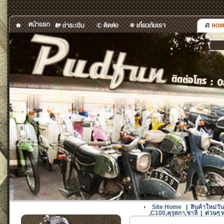
Site Home
|
สินค้าใหม่
,C100,คุรุสภา,ชาลี
|
ด่วนๆ 