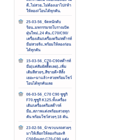
ดี..ไม่สวย..ไม่ต้องเอาไป#ท้า
ให้ลอง#โอนได้ทุกคัน.
25-03-56_จัดหนักดับ
ร้อน..มหกรรมรถโบราณปัด
ฝุ่นใหม่..24 คัน..C70/C90/
เครื่องเดิม/เครื่องดรีม/สต๊ารท์
มือ/สวยจิง..พร้อมให้ลองก่อน
ได้ทุกคัน
15-03-56_C70-C90สต๊ารท์
มือ(แค่สัมผัสติิิิดเลย)..เพิ่ม
เติมสีสวยๆ..สีขายดี+สีสั้ง
เยอะ+มาแล้ว+สวยพร้อมโชว์
โอนได้ทุกคันเลย
06-03-56_C70 C90 ซูซูกิ
F70.ซูซูกิ K125.ทั้งเครื่อง
เดิม/เครื่องครีมสต๊ารท์
มือ..สภาพแต่งพร้อมสวยทุก
คัน พร้อมโชว์สวยๆ 18 คัน.
23-02-56_นำขวบนรถสวยๆ
มาให้เลือกให้ลองกันอะทิ
C50ถังแยก C70-C90 แต่ง