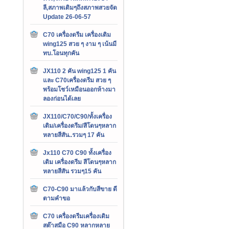
ลี,สภาพเดิมๆถึงสภาพสวยจัด
Update 26-06-57
C70 เครื่องดรีม เครื่องเดิม
wing125 สวย ๆ งาม ๆ เน้นมี
ทบ.โอนทุกคัน
JX110 2 คัน wing125 1 คัน
และ C70เครื่องดรีม สวย ๆ
พร้อมโชว์เหมือนออกห้างมา
ลองก่อนได้เลย
JX110/C70/C90/ทั้งเครื่อง
เดิม/เครื่องดรีม/สีโดนๆหลาก
หลายสีสัน..รวมๆ 17 คัน
Jx110 C70 C90 ทั้งเครื่อง
เดิม เครื่องดรีม สีโดนๆหลาก
หลายสีสัน รวมๆ15 คัน
C70-C90 มาแล้วกับสีขาย ดี
ตามคำขอ
C70 เครื่องดรีมเครื่องเดิม
สต๊าสมือ C90 หลากหลาย