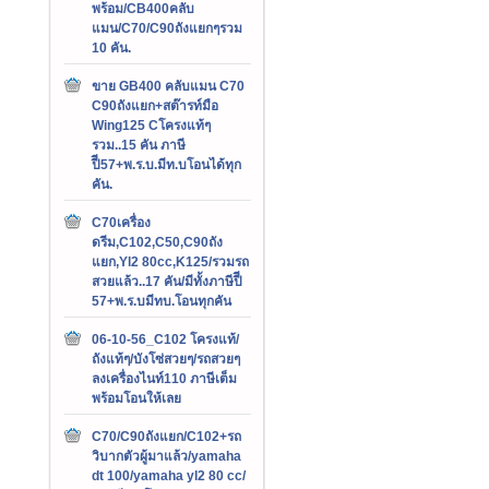
พร้อม/CB400คลับ
แมน/C70/C90ถังแยกๆรวม
10 คัน.
ขาย GB400 คลับแมน C70
C90ถังแยก+สต๊ารท์มือ
Wing125 Cโครงแท้ๆ
รวม..15 คัน ภาษี
ปีี57+พ.ร.บ.มีท.บโอนได้ทุก
คัน.
C70เครื่อง
ดรีม,C102,C50,C90ถัง
แยก,Yl2 80cc,K125/รวมรถ
สวยแล้ว..17 คัน/มีทั้งภาษีปีี
57+พ.ร.บมีทบ.โอนทุกคัน
06-10-56_C102 โครงแท้/
ถังแท้ๆ/บังโซ่สวยๆ/รถสวยๆ
ลงเครื่องไนท์110 ภาษีเต็ม
พร้อมโอนให้เลย
C70/C90ถังแยก/C102+รถ
วิบากตัวผู้มาแล้ว/yamaha
dt 100/yamaha yl2 80 cc/