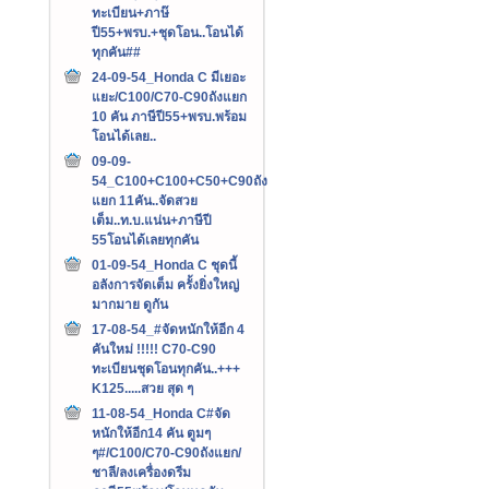
ทะเบียน+ภาษ๊
ปี55+พรบ.+ชุดโอน..โอนได้
ทุกคัน##
24-09-54_Honda C มีเยอะ
แยะ/C100/C70-C90ถังแยก
10 คัน ภาษีปี55+พรบ.พร้อม
โอนได้เลย..
09-09-
54_C100+C100+C50+C90ถัง
แยก 11คัน..จัดสวย
เต็ม..ท.บ.แน่น+ภาษีปี
55โอนได้เลยทุกคัน
01-09-54_Honda C ชุดนี้
อลังการจัดเต็ม ครั้งยิ่งใหญ่
มากมาย ดูกัน
17-08-54_#จัดหนักให้อีก 4
คันใหม่ !!!!! C70-C90
ทะเบียนชุดโอนทุกคัน..+++‏
K125.....สวย สุด ๆ
11-08-54_Honda C#จัด
หนักให้อีก14 คัน ตูมๆ
ๆ#/C100/C70-C90ถังแยก/
ชาลี/ลงเครื่องดรีม