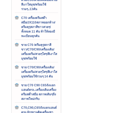
สีเงาใสมุข/พร้อมใช้
รวมๆ..13คัน
C70 เครื่องดรีมสต๊า
สมือ/JX110สภาพออกห้าง/
ครีมคุรุสภาสีขาวสวยๆ/
ทั้งหมด 11 คัน ท้าให้ลองมี
ทะเบียนทุกคัน
ขาย C70 /ดรีมคุรุสภาสี
ขาว/C70/C90/เครื่องเดิม/
เครื่องดรีม/สวยๆใสๆ/สีเงาใส
มุข/พร้อมใช้
ขาย C70/C90/เครื่องเดิม/
เครื่องดรีม/สวยๆใสๆ/สีเงาใส
มุข/พร้อมใช้รวมๆ 14 คัน
ขาย C70 C90 C65ถังแยก
แฮนด์ตรง..เครื่องเดิมเครื่อง
ดรีมสต๊าสมือ สภาพเดิมๆถึง
สภาพใหม่กริบ
C70,C90,C65ถังแยกแฮนด์
ตรง,จักรยานติดเครื่องชา