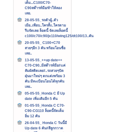
เต็ม...C100/C70-
C90สต๊ารท์มือ/ท้าให้ลอง
เลย.
28-05-55_รถตัวผู้..ตัว
เมีย..เพียบ..ใครสั้ง..ใครตาม
รีบจัดเลย ล็อตนี้ จัดเลยล็อตนี้
c100/c70/c90/jx110/wing125/dt100/13..คัน
20-05-55_ C100+C70
สวยๆอีก 3 คัน พร้อมโอนชื่อ
เลย..
13-05-55_++up date++
C70-C90..มีสต๊ารท์มือ#แค่
สัมผัสติดเลย#..รถสวยๆปัด
ฝุ่นมาใหม่ๆ ตกแต่งพร้อม 3
คัน มีทะเบียนโอนได้ทุกคัน
เลย..
05-05-55_Honda C มี Up
date เพิ่มเติมอีก 5 คัน
01-05-55_Honda C C70-
C90-CG110 ล็อตนี้จัดเต็ม
อิ่ม 12 คัน
26-04-55_ Honda C วันนี้มี
Up date 6 คัน#สีลูกกวาด