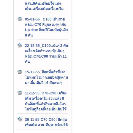
แสง..6คัน..พร้อมใช้แต่ง
เต็ม..เครื่องเดิมเครื่องดรีม.
05-01-56_ C100 เน้นสวย
พร้อม C70 สีมุขสวยๆทุกคัน
Up date ล็อตปีใหม่ปัดฝุ่นอีก
8 คัน
22-12-55_C100.เน้นๆ 3 คัน
เครื่องเดิมก้านกระทุ้งเดิมๆ
พร้อมC70/C90 รวมแล้ว 11
คัน
15-12-55_ล็อตที่แล้วพึ่งลง
ไปหมดไวมากเลยปัดฝุ่นตาม
มาเพิ่มเติมอีก 6 คันสวยๆ
11-12-55_C70-C90 เครือง
เดิม เครื่องดรีม.รวมแล้ว 9
คันล็อตที่แล้วสีหลายสี..ใคร
ไม่ทันดูล็อตนี้เลยเพิ่มเติมให้
30-11-55-C70-C90#ปัดฝุ่น
เพิ่มเติม สวย+สีมุข+พร้อมใช้