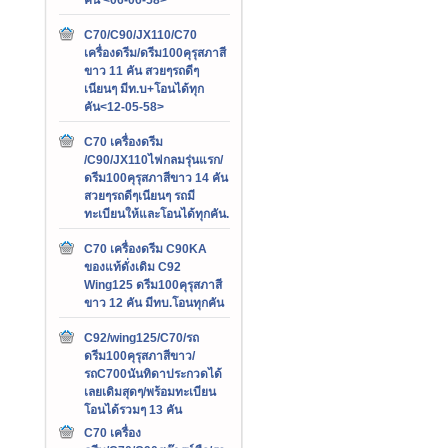
C70/C90/JX110/C70
เครื่องดรีม/ดรีม100คุรุสภาสี
ขาว 11 คัน สวยๆรถดีๆ
เนียนๆ มีท.บ+โอนได้ทุก
คัน<12-05-58>
C70 เครื่องดรีม
/C90/JX110ไฟกลมรุ่นแรก/
ดรีม100คุรุสภาสีขาว 14 คัน
สวยๆรถดีๆเนียนๆ รถมี
ทะเบียนให้และโอนได้ทุกคัน.
C70 เครื่องดรีม C90KA
ของแท้ดั่งเดิม C92
Wing125 ดรีม100คุรุสภาสี
ขาว 12 คัน มีทบ.โอนทุกคัน
C92/wing125/C70/รถ
ดรีม100คุรุสภาสีขาว/
รถC700นันทิดาประกวดได้
เลยเดิมสุดๆ/พร้อมทะเบียน
โอนได้รวมๆ 13 คัน
C70 เครื่อง