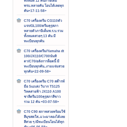
ทั้งหมด 12 คันภาษีเต็ม
พรบ.หลายคัน โอนได้เลยทุก
คัน<17-11-58>
C70 เครื่องดรีม CG110ตัว
แรก/GL100/ดรีมคุรุสภา
หลายตัวภาษีเต็มพ.ร.บ.รวม
ทั้งหมดสวยๆ 13 คัน มี
ทะเบียนทุกคัน
C70 เครื่องดรีม/Yamaha dt
100/JX110/C700นันทิ
ดา/C70/อลังการล็อตนี้ มี
ทะเบียนทุกคัน..งามแจ่มสวย
ทุกคัน<22-09-58>
C70 เครื่องดรีม C70 สต๊ารท์
มือ Suzuki วิบาก TS125
วิหคสายฟ้า JX110 A100
ชาลีดรีม100คุรุสภาสีขาว
รวม 12 คัน <03-07-58>
C70 C90 สภาพสวยพร้อมใช้
สีมุขสดใส..แวะมาลองได้เลย
สีสวย ๆ /มีทะเบียนโอนได้ทุก
คัน <06-06-58>