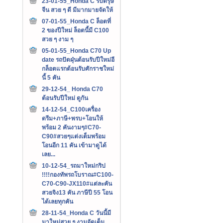
23-01-55_Honda C รับตรุษ
จีน สวย ๆ ดี มีมากมายจัดให้
07-01-55_Honda C ล็อตที่
2 ของปีใหม่ ล็อตนี้มี C100
สวย ๆ งาม ๆ
05-01-55_Honda C70 Up
date รถปัดฝุ่นต้อนรับปีใหม่อี
กล็อตแรกต้อนรับศักราชใหม่
นี้ 5 คัน
29-12-54_ Honda C70
ต้อนรับปีใหม่ ดูกัน
14-12-54_C100เครื่อง
ดรีม+ภาษี+พรบ+โอนให้
พร้อม 2 คันงามๆ#C70-
C90#สวยๆแต่งเต็มพร้อม
โอนอีก 11 คัน เข้ามาดูได้
เลย...
10-12-54_รถมาใหม่กริป
!!!!กองทัพรถโบราณ#C100-
C70-C90-JX110#แต่ละคัน
สวยจิง13 คัน ภาษีปี 55 โอน
ได้เลยทุกคัน
28-11-54_Honda C วันนี้มี
มาใหม่สวย ๆ งามจัดเต็ม