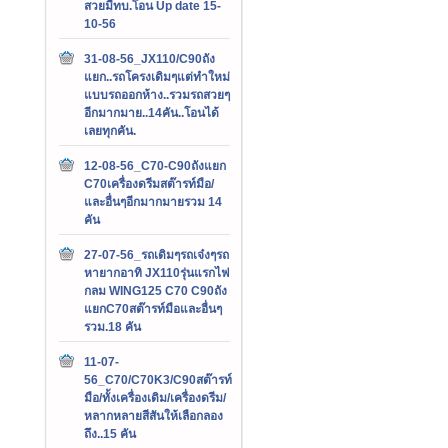
สวยมีทบ.โอน Up date 15-
10-56
31-08-56_JX110/C90ถัง
แยก..รถโครงเดิมๆแต่ทำใหม่
แบบรถออกห้าง..รวมรถสวยๆ
อีกมากมาย..14คัน..โอนได้
เลยทุกคัน.
12-08-56_C70-C90ถังแยก
C70เครื่องดรีมสต๊ารท์มือ/
และอื่นๆอีกมากมายรวม 14
คัน
27-07-56_รถเดิมๆรถเจ๋งๆรถ
หายากอาทิ JX110รุ่นแรกไฟ
กลม WING125 C70 C90ถัง
แยกC70สต๊ารท์มือและอื่นๆ
รวม.18 คัน
11-07-
56_C70/C70K3/C90สต๊ารท์
มือ/ทั้งเครื่องเดิม/เครื่องดรีม/
หลากหลายสีสันให้เลือกลอง
ถึง..15 คัน