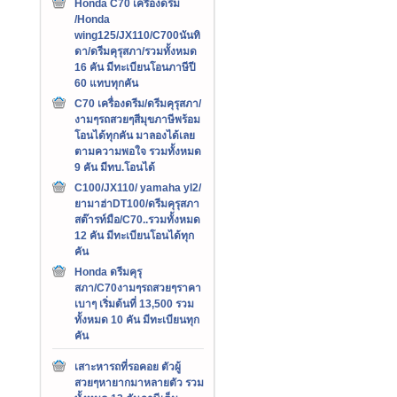
Honda C70 เครืองดรีม
/Honda
wing125/JX110/C700นันทิ
ดา/ดรีมคุรุสภา/รวมทั้งหมด
16 คัน มีทะเบียนโอนภาษีปี
60 แทบทุกคัน
C70 เครื่องดรีม/ดรีมคุรุสภา/
งามๆรถสวยๆสีมุขภาษีพร้อม
โอนได้ทุกคัน มาลองได้เลย
ตามความพอใจ รวมทั้งหมด
9 คัน มีทบ.โอนได้
C100/JX110/ yamaha yl2/
ยามาฮ่าDT100/ดรีมคุรุสภา
สต๊ารท์มือ/C70..รวมทั้งหมด
12 คัน มีทะเบียนโอนได้ทุก
คัน
Honda ดรีมคุรุ
สภา/C70งามๆรถสวยๆราคา
เบาๆ เริ่มต้นที่ 13,500 รวม
ทั้งหมด 10 คัน มีทะเบียนทุก
คัน
เสาะหารถที่รอคอย ตัวผู้
สวยๆหายากมาหลายตัว รวม