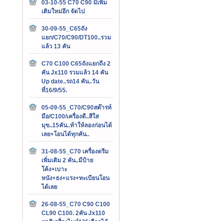
03-10-55 C70 C90 มีเพิ่ม
เติมใหม่อีก จัดไป
30-09-55_C65ถัง
แยก/C70/C90/DT100..รวม
แล้ว 13 คัน
C70 C100 C65ถังแยกถึง 2
คัน Jx110 รวมแล้ว 14 คัน
Up date..รถ14 คัน..วัน
ที่16/9/55.
05-09-55_C70/C90สต๊ารท์
มือ/C100/เครื่องดี..สีใส
มุข..15คัน..ท้าให้ลองก่อนได้
เลย+โอนได้ทุกคัน..
31-08-55_C70 เครื่องดรีม
เพิ่มเติม 2 คัน..มีป้าย
โค้ง+เบาะ
หนัง+ธง+แรง+ทะเบียนโอน
ได้เลย
26-08-55_C70 C90 C100
CL90 C100. 2คัน Jx110