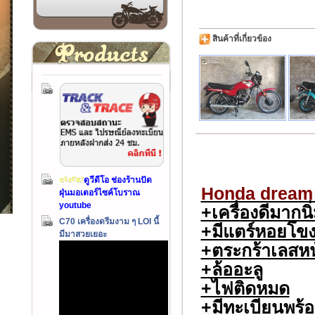
สินค้าที่เกี่ยวข้อง
ดูวีดีโอ ช่องร้านปัด
Honda dream 
ฝุ่นมอเตอร์ไซค์โบราณ
youtube
+เครื่องดีมากนิ
C70 เครื่องดรีมงาม ๆ LOI นี้
+มีแตร์หอยโข
มีมาสวยเยอะ
+ตระกร้าเลสหน
+ล้ออะลู
+ไฟติดหมด
+มีทะเบียนพร