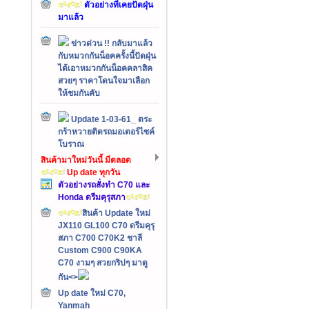
ตัวอย่างที่เคยปัดฝุ่น
มาแล้ว
ข่าวด่วน !! กลับมาแล้ว
กับหมวกกันน็อคครั้งนี้ปัดฝุ่น
ได้เอาหมวกกันน็อคคลาสิค
สวยๆ ราคาโดนใจมาเลือก
ให้ชมกันคับ
Update 1-03-61_ ตระ
กร้าหวายติดรถมอเตอร์ไซค์
โบราณ
สินค้ามาใหม่วันนี้ มีตลอด
Up date ทุกวัน
ตัวอย่างรถสั่งทำ C70 และ
Honda ดรีมคุรุสภา
สินค้า Update ใหม่
JX110 GL100 C70 ดรีมคุรุ
สภา C700 C70K2 ชาลี
Custom C900 C90KA
C70 งามๆ สวยกริปๆ มาดู
กัน<>
Up date ใหม่ C70,
Yanmah