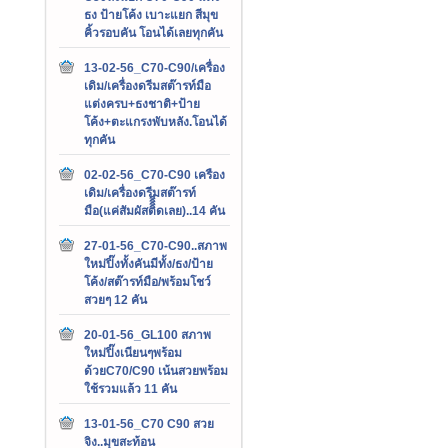
ธง ป้ายโค้ง เบาะแยก สีมุข
คิ้วรอบคัน โอนได้เลยทุกคัน
13-02-56_C70-C90/เครื่อง
เดิม/เครื่องดรีมสต๊ารท์มือ
แต่งครบ+ธงชาติ+ป้าย
โค้ง+ตะแกรงพับหลัง.โอนได้
ทุกคัน
02-02-56_C70-C90 เครือง
เดิม/เครื่องดรีมสต๊ารท์
มือ(แค่สัมผัสติิิิดเลย)..14 คัน
27-01-56_C70-C90..สภาพ
ใหม่ปิ๊งทั้งคันมีทั้ง/ธง/ป้าย
โค้ง/สต๊ารท์มือ/พร้อมโชว์
สวยๆ 12 คัน
20-01-56_GL100 สภาพ
ใหม่ปิ๊งเนียนๆพร้อม
ด้วยC70/C90 เน้นสวยพร้อม
ใช้รวมแล้ว 11 คัน
13-01-56_C70 C90 สวย
จิง..มุขสะท้อน