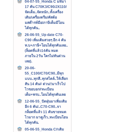
04-07-55_Honda C มหึมา
17 คัน C70K3/C90/JX110/
จัดเต็ม..จัดหนัก..ทั้งเครื่อง
เดิม/เครื่องดรีม/คัสต้อ
มสต๊ารท์มือ/ภาษีเต็มมีโอน
ได้ทุกคัน..
26-06-55_Up date C70-
C90 เพิ่มเติมสวยๆ อีก 4 คัน
ท.บ+ภาษี+โอนได้ทุกคันเลย..
(ล็อตที่แล้ว14คัน หมด
ภายใน 2วัน ใครไม่ทันด่วน
เลย).
20-06-
55_C100/C70/C90..มีทุก
แบบ..ทุกสี..ทุกสไตล์..ให้เลือก
สัน 14 คัน# ด่วน!!มาเร็วไป
ไวขอบอก#ทะเบียน
เต็ม+พรบ..โอนได้ทุกคันเลย
12-06-55_ปัดฝุ่นมาเพิ่มเติม
อีก 6 คัน!..C70-C90..จา
กล็อตที่แล้ว 11 คันขายหมด
ไวมาก มาดูเร็ว..ทะเบียนโอน
ได้ทุกคัน.
05-06-55_Honda C#เติม