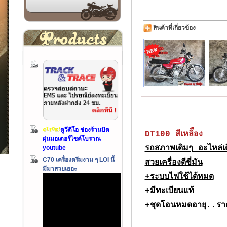
สินค้าที่เกี่ยวข้อง
ดูวีดีโอ ช่องร้านปัด
DT100 สีเหลิือง
ฝุ่นมอเตอร์ไซค์โบราณ
รถสภาพเดิมๆ อะไหล่เ
youtube
C70 เครื่องดรีมงาม ๆ LOI นี้
สวยเครื่องดีขี่มัน
มีมาสวยเยอะ
+ระบบไฟใช้ได้หมด
+มีทะเบียนแท้
+ชุดโอนหมดอายุ..รา