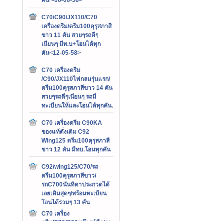
C70/C90/JX110/C70
เครื่องดรีม/ดรีม100คุรุสภาสี
ขาว 11 คัน สวยๆรถดีๆ
เนียนๆ มีท.บ+โอนได้ทุก
คัน<12-05-58>
C70 เครื่องดรีม
/C90/JX110ไฟกลมรุ่นแรก/
ดรีม100คุรุสภาสีขาว 14 คัน
สวยๆรถดีๆเนียนๆ รถมี
ทะเบียนให้และโอนได้ทุกคัน.
C70 เครื่องดรีม C90KA
ของแท้ดั่งเดิม C92
Wing125 ดรีม100คุรุสภาสี
ขาว 12 คัน มีทบ.โอนทุกคัน
C92/wing125/C70/รถ
ดรีม100คุรุสภาสีขาว/
รถC700นันทิดาประกวดได้
เลยเดิมสุดๆ/พร้อมทะเบียน
โอนได้รวมๆ 13 คัน
C70 เครื่อง