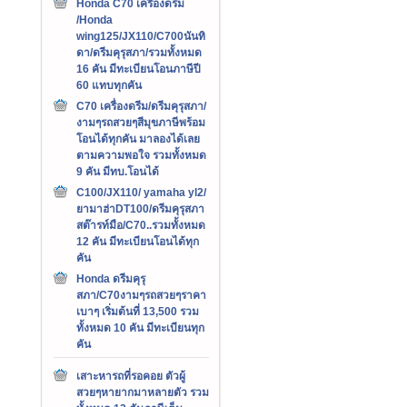
Honda C70 เครืองดรีม
/Honda
wing125/JX110/C700นันทิ
ดา/ดรีมคุรุสภา/รวมทั้งหมด
16 คัน มีทะเบียนโอนภาษีปี
60 แทบทุกคัน
C70 เครื่องดรีม/ดรีมคุรุสภา/
งามๆรถสวยๆสีมุขภาษีพร้อม
โอนได้ทุกคัน มาลองได้เลย
ตามความพอใจ รวมทั้งหมด
9 คัน มีทบ.โอนได้
C100/JX110/ yamaha yl2/
ยามาฮ่าDT100/ดรีมคุรุสภา
สต๊ารท์มือ/C70..รวมทั้งหมด
12 คัน มีทะเบียนโอนได้ทุก
คัน
Honda ดรีมคุรุ
สภา/C70งามๆรถสวยๆราคา
เบาๆ เริ่มต้นที่ 13,500 รวม
ทั้งหมด 10 คัน มีทะเบียนทุก
คัน
เสาะหารถที่รอคอย ตัวผู้
สวยๆหายากมาหลายตัว รวม