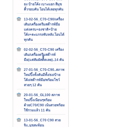
ธง ป้ายโค้ง เบาะแยก สีมุข
คิ้วรอบคัน โอนได้เลยทุกคัน
13-02-56_C70-C90/เครื่อง
เดิม/เครื่องดรีมสต๊ารท์มือ
แต่งครบ+ธงชาติ+ป้าย
โค้ง+ตะแกรงพับหลัง.โอนได้
ทุกคัน
02-02-56_C70-C90 เครือง
เดิม/เครื่องดรีมสต๊ารท์
มือ(แค่สัมผัสติิิิดเลย)..14 คัน
27-01-56_C70-C90..สภาพ
ใหม่ปิ๊งทั้งคันมีทั้ง/ธง/ป้าย
โค้ง/สต๊ารท์มือ/พร้อมโชว์
สวยๆ 12 คัน
20-01-56_GL100 สภาพ
ใหม่ปิ๊งเนียนๆพร้อม
ด้วยC70/C90 เน้นสวยพร้อม
ใช้รวมแล้ว 11 คัน
13-01-56_C70 C90 สวย
จิง..มุขสะท้อน