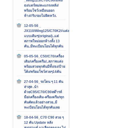
_Wing125/C70/C90/มีทั้ง/
ธง/แตร์ลม/ตะแกรงหลัง/
พร้อมโชว์เหมือนออก
ห้าง#รับรองไม่ผิดหวัง.
12-05-56 _
JX110/Wing125/C70K2#แต่ง
แบบเดิมๆ(original)..แต่
สภาพใหม่ออกห้างทั้ง 13
คัน..มีทะเบียนโอนได้ทุกคัน
05-05-56_C50/C70/เครื่อง
เดิม/เครื่องดรีม/..สภาพแต่ง
พร้อมสวยทุกคันมีทั้ง/ธง/ป้าย
โค้ง/พร้อมโชว์สวยๆ14คัน
27-04-56_รถโดน ๆ 11 คัน
ล่าสุด .นำ
ด้วยC95/C70/C90สต๊ารท์
มือ/เครื่องเดิม-ครืองดรีม/ทุก
คันคัดแล้วอย่างสวย..มี
ทะเบียนโอนได้ทุกคันเลย
18-04-56_C70 C90 สวย ๆ
12 คัน Update หลัง
สงกรานต์.มาเลือกลองเอง ไม่