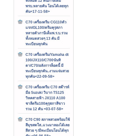
ทั้งหมด 12 คันภาษีเต็ม
พรบ.หลายคัน โอนได้เลยทุก
คัน<17-11-58>
C70 เครื่องดรีม CG110ตัว
แรก/GL100/ดรีมคุรุสภา
หลายตัวภาษีเต็มพ.ร.บ.รวม
ทั้งหมดสวยๆ 13 คัน มี
ทะเบียนทุกคัน
C70 เครื่องดรีม/Yamaha dt
100/JX110/C700นันทิ
ดา/C70/อลังการล็อตนี้ มี
ทะเบียนทุกคัน..งามแจ่มสวย
ทุกคัน<22-09-58>
C70 เครื่องดรีม C70 สต๊ารท์
มือ Suzuki วิบาก TS125
วิหคสายฟ้า JX110 A100
ชาลีดรีม100คุรุสภาสีขาว
รวม 12 คัน <03-07-58>
C70 C90 สภาพสวยพร้อมใช้
สีมุขสดใส..แวะมาลองได้เลย
สีสวย ๆ /มีทะเบียนโอนได้ทุก
คัน <06-06-58>