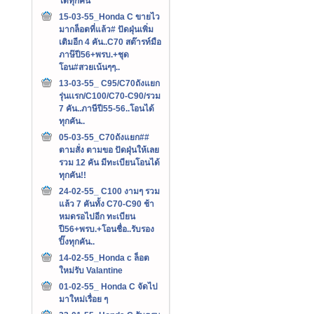
ได้ทุกคัน
15-03-55_Honda C ขายไว
มากล็อตที่แล้ว# ปัดฝุ่นเพิ่ม
เติมอีก 4 คัน..C70 สต๊ารท์มือ
ภาษ๊ปี56+พรบ.+ชุด
โอน#สวยเน้นๆๆ..
13-03-55_ C95/C70ถังแยก
รุ่นเเรก/C100/C70-C90/รวม
7 คัน..ภาษีปี55-56..โอนได้
ทุกคัน..
05-03-55_C70ถังแยก##
ตามสั่ง ตามขอ ปัดฝุ่นให้เลย
รวม 12 คัน มีทะเบียนโอนได้
ทุกคัน!!
24-02-55_ C100 งามๆ รวม
แล้ว 7 คันทั้ง C70-C90 ช้า
หมดรอไปอีก ทะเบียน
ปี56+พรบ.+โอนชื่อ..รับรอง
ปิ๊งทุกคัน..
14-02-55_Honda c ล็อต
ใหม่รับ Valantine
01-02-55_ Honda C จัดไป
มาใหม่เรื่อย ๆ