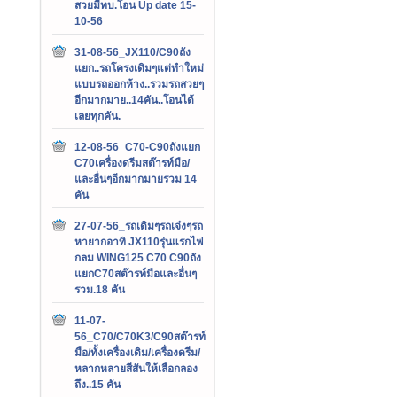
สวยมีทบ.โอน Up date 15-
10-56
31-08-56_JX110/C90ถัง
แยก..รถโครงเดิมๆแต่ทำใหม่
แบบรถออกห้าง..รวมรถสวยๆ
อีกมากมาย..14คัน..โอนได้
เลยทุกคัน.
12-08-56_C70-C90ถังแยก
C70เครื่องดรีมสต๊ารท์มือ/
และอื่นๆอีกมากมายรวม 14
คัน
27-07-56_รถเดิมๆรถเจ๋งๆรถ
หายากอาทิ JX110รุ่นแรกไฟ
กลม WING125 C70 C90ถัง
แยกC70สต๊ารท์มือและอื่นๆ
รวม.18 คัน
11-07-
56_C70/C70K3/C90สต๊ารท์
มือ/ทั้งเครื่องเดิม/เครื่องดรีม/
หลากหลายสีสันให้เลือกลอง
ถึง..15 คัน