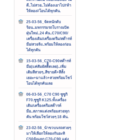
ดี..ไม่สวย..ไม่ต้องเอาไป#ท้า
ให้ลอง#โอนได้ทุกคัน.
25-03-56_จัดหนักดับ
ร้อน..มหกรรมรถโบราณปัด
ฝุ่นใหม่..24 คัน..C70/C90/
เครื่องเดิม/เครื่องดรีม/สต๊ารท์
มือ/สวยจิง..พร้อมให้ลองก่อน
ได้ทุกคัน
15-03-56_C70-C90สต๊ารท์
มือ(แค่สัมผัสติิิิดเลย)..เพิ่ม
เติมสีสวยๆ..สีขายดี+สีสั้ง
เยอะ+มาแล้ว+สวยพร้อมโชว์
โอนได้ทุกคันเลย
06-03-56_C70 C90 ซูซูกิ
F70.ซูซูกิ K125.ทั้งเครื่อง
เดิม/เครื่องครีมสต๊ารท์
มือ..สภาพแต่งพร้อมสวยทุก
คัน พร้อมโชว์สวยๆ 18 คัน.
23-02-56_นำขวบนรถสวยๆ
มาให้เลือกให้ลองกันอะทิ
C50ถังแยก C70-C90 แต่ง