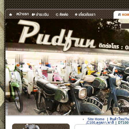
Site Home
|
สินค้าใหม่
,C100,คุรุสภา,ชาลี
|
DT100 