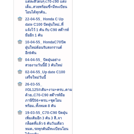
แต่ละสีโดนๆ c70-c90 แต่ง
เต็ม..สวยพร้อมขี่+มีทะเบียน
โอนได้ทุกคัน..
22-04-55_ Honda C Up
date C100 ปัดฝุ่นใหม่..ที่
แจ้งไว้ 1 คัน กับ C90 สต๊ารท์
มืออีก 1 คัน
10-04-55_ HondaC70ปัด
ฝุ่นใหม่ต้อนรับสงกรานต์
อีก9คัน
04-04-55_ ปัดฝุ่นอย่าง
สวยงามวันนี้มี 3 คันใหม่
02-04-55_Up date C100
เสร็จใหม่วันนี้
26-03-55_
#GL125#เดิม+งาม+ครบ..ตาม
ด้วย..C70-C90 สต๊ารท์มือ
ภาษีปี56+พรบ.+ชุดโอน
พร้อม..ทั้งหมด 8 คัน
19-03-55_C70-C90 ปัดฝุ่น
เพิ่มเติมอีก 3 คัน 3 สี..จา
กล็อตที่แล้ว 6 คันวันเดียว
หมด..รถทุกคันมีทะเบียนโอน