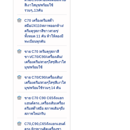
สีเงาใสมุข/พร้อมใช้
รวมๆ..13คัน
C70 เครื่องดรีมสต๊า
สมือ/JX110สภาพออกห้าง/
ครีมคุรุสภาสีขาวสวยๆ/
ทั้งหมด 11 คัน ท้าให้ลองมี
ทะเบียนทุกคัน
ขาย C70 /ดรีมคุรุสภาสี
ขาว/C70/C90/เครื่องเดิม/
เครื่องดรีม/สวยๆใสๆ/สีเงาใส
มุข/พร้อมใช้
ขาย C70/C90/เครื่องเดิม/
เครื่องดรีม/สวยๆใสๆ/สีเงาใส
มุข/พร้อมใช้รวมๆ 14 คัน
ขาย C70 C90 C65ถังแยก
แฮนด์ตรง..เครื่องเดิมเครื่อง
ดรีมสต๊าสมือ สภาพเดิมๆถึง
สภาพใหม่กริบ
C70,C90,C65ถังแยกแฮนด์
ตรง,จักรยานติดเครื่องชา