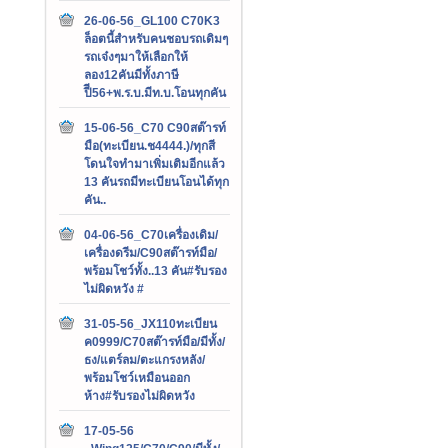
26-06-56_GL100 C70K3
ล็อตนี้สำหรับคนชอบรถเดิมๆ
รถเจ๋งๆมาให้เลือกให้
ลอง12คันมีทั้งภาษี
ปีี56+พ.ร.บ.มีท.บ.โอนทุกคัน
15-06-56_C70 C90สต๊ารท์
มือ(ทะเบียน.ช4444.)/ทุกสี
โดนใจทำมาเพิ่มเติมอีกแล้ว
13 คันรถมีทะเบียนโอนได้ทุก
คัน..
04-06-56_C70เครื่องเดิม/
เครื่องดรีม/C90สต๊ารท์มือ/
พร้อมโชว์ทั้ง..13 คัน#รับรอง
ไม่ผิดหวัง #
31-05-56_JX110ทะเบียน
ค0999/C70สต๊ารท์มือ/มีทั้ง/
ธง/แตร์ลม/ตะแกรงหลัง/
พร้อมโชว์เหมือนออก
ห้าง#รับรองไม่ผิดหวัง
17-05-56