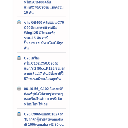
พร้อม/CB400คลับ
แมน/C70/C90ถังแยกๆรวม
10 คัน.
ขาย GB400 คลับแมน C70
C90ถังแยก+สต๊ารท์มือ
Wing125 Cโครงแท้ๆ
รวม..15 คัน ภาษี
ปีี57+พ.ร.บ.มีท.บโอนได้ทุก
คัน.
C70เครื่อง
ดรีม,C102,C50,C90ถัง
แยก,Yl2 80cc,K125/รวมรถ
สวยแล้ว..17 คัน/มีทั้งภาษีปีี
57+พ.ร.บมีทบ.โอนทุกคัน
06-10-56_C102 โครงแท้/
ถังแท้ๆ/บังโซ่สวยๆ/รถสวยๆ
ลงเครื่องไนท์110 ภาษีเต็ม
พร้อมโอนให้เลย
C70/C90ถังแยก/C102+รถ
วิบากตัวผู้มาแล้ว/yamaha
dt 100/yamaha yl2 80 cc/