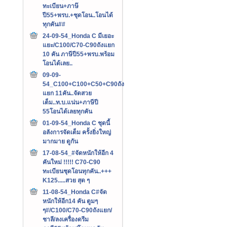
ทะเบียน+ภาษ๊
ปี55+พรบ.+ชุดโอน..โอนได้
ทุกคัน##
24-09-54_Honda C มีเยอะ
แยะ/C100/C70-C90ถังแยก
10 คัน ภาษีปี55+พรบ.พร้อม
โอนได้เลย..
09-09-
54_C100+C100+C50+C90ถัง
แยก 11คัน..จัดสวย
เต็ม..ท.บ.แน่น+ภาษีปี
55โอนได้เลยทุกคัน
01-09-54_Honda C ชุดนี้
อลังการจัดเต็ม ครั้งยิ่งใหญ่
มากมาย ดูกัน
17-08-54_#จัดหนักให้อีก 4
คันใหม่ !!!!! C70-C90
ทะเบียนชุดโอนทุกคัน..+++‏
K125.....สวย สุด ๆ
11-08-54_Honda C#จัด
หนักให้อีก14 คัน ตูมๆ
ๆ#/C100/C70-C90ถังแยก/
ชาลี/ลงเครื่องดรีม