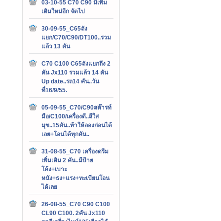
03-10-55 C70 C90 มีเพิ่ม
เติมใหม่อีก จัดไป
30-09-55_C65ถัง
แยก/C70/C90/DT100..รวม
แล้ว 13 คัน
C70 C100 C65ถังแยกถึง 2
คัน Jx110 รวมแล้ว 14 คัน
Up date..รถ14 คัน..วัน
ที่16/9/55.
05-09-55_C70/C90สต๊ารท์
มือ/C100/เครื่องดี..สีใส
มุข..15คัน..ท้าให้ลองก่อนได้
เลย+โอนได้ทุกคัน..
31-08-55_C70 เครื่องดรีม
เพิ่มเติม 2 คัน..มีป้าย
โค้ง+เบาะ
หนัง+ธง+แรง+ทะเบียนโอน
ได้เลย
26-08-55_C70 C90 C100
CL90 C100. 2คัน Jx110