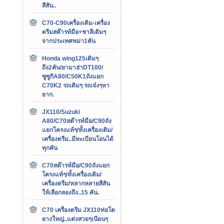
สีสัน..
C70-C90เครื่องเดิม-เครื่อง
ดรีมสต๊ารท์มือ+ชาลีเดิมๆ
จากประเทศพม่า1คัน
Honda wing125เดิมๆ
ถึง2คัน/ยามาฮ่าDT100/
ซูซูกิA80/C50K1ถังแยก
C70K2 รถเดิมๆ รถเจ๋งๆหา
ยาก.
JX110/Suzuki
A80/C70สต๊ารท์มือ/C90ถัง
แยกโครงแท้ๆ/ทั้งเครื่องเดิม/
เครื่องดรีม..มีทะเบียนโอนได้
ทุกคัน
C70สต๊ารท์มือ/C90ถังแยก
โครงแท้ๆ/ทั้งเครื่องเดิม/
เครื่องดรีม/หลากหลายสีสัน
ให้เลือกลองถึง..15 คัน.
C70 เครื่องดรีม JX110ท่อโต
ยางใหญ่..แต่งสวยๆเนียนๆ