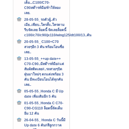
เต็ม...C100/C70-
C90สต๊ารท์มือ/ท้าให้ลอง
เลย.
28-05-55_รถตัวผู้..ตัว
เมีย..เพียบ..ใครสั้ง..ใครตาม
รีบจัดเลย ล็อตนี้ จัดเลยล็อตนี้
c100/c70/c90/jx110/wing125/dt100/13..คัน
20-05-55_ C100+C70
สวยๆอีก 3 คัน พร้อมโอนชื่อ
เลย..
13-05-55_++up date++
C70-C90..มีสต๊ารท์มือ#แค่
สัมผัสติดเลย#..รถสวยๆปัด
ฝุ่นมาใหม่ๆ ตกแต่งพร้อม 3
คัน มีทะเบียนโอนได้ทุกคัน
เลย..
05-05-55_Honda C มี Up
date เพิ่มเติมอีก 5 คัน
01-05-55_Honda C C70-
C90-CG110 ล็อตนี้จัดเต็ม
อิ่ม 12 คัน
26-04-55_ Honda C วันนี้มี
Up date 6 คัน#สีลูกกวาด