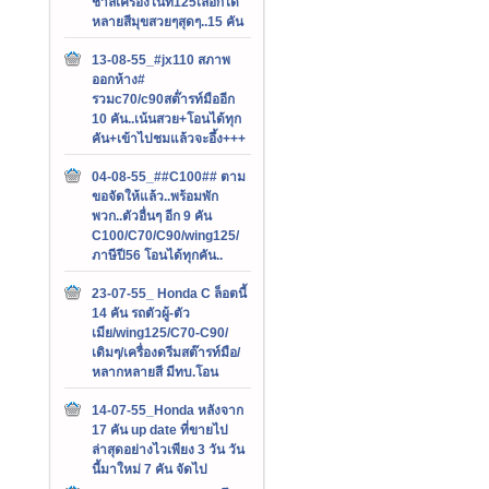
ชาลีเครื่องไนท์125เลือกได้
หลายสีมุขสวยๆสุดๆ..15 คัน
13-08-55_#jx110 สภาพ
ออกห้าง#
รวมc70/c90สต๊่ารท์มืออีก
10 คัน..เน้นสวย+โอนได้ทุก
คัน+เข้าไปชมแล้วจะอึ้ง+++
04-08-55_##C100## ตาม
ขอจัดให้แล้ว..พร้อมพัก
พวก..ตัวอื่นๆ อีก 9 คัน
C100/C70/C90/wing125/
ภาษีปี56 โอนได้ทุกคัน..
23-07-55_ Honda C ล็อตนี้
14 คัน รถตัวผู้-ตัว
เมีย/wing125/C70-C90/
เดิมๆ/เครื่องดรีมสต๊ารท์มือ/
หลากหลายสี มีทบ.โอน
14-07-55_Honda หลังจาก
17 คัน up date ที่ขายไป
ล่าสุดอย่างไวเพียง 3 วัน วัน
นี้มาใหม่ 7 คัน จัดไป