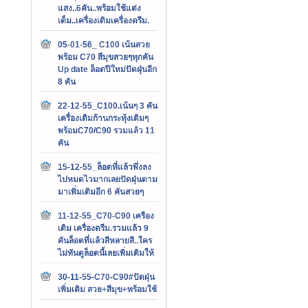
แสง..6คัน..พร้อมใช้แต่ง
เต็ม..เครื่องเดิมเครื่องดรีม.
05-01-56_ C100 เน้นสวย
พร้อม C70 สีมุขสวยๆทุกคัน
Up date ล็อตปีใหม่ปัดฝุ่นอีก
8 คัน
22-12-55_C100.เน้นๆ 3 คัน
เครื่องเดิมก้านกระทุ้งเดิมๆ
พร้อมC70/C90 รวมแล้ว 11
คัน
15-12-55_ล็อตที่แล้วพึ่งลง
ไปหมดไวมากเลยปัดฝุ่นตาม
มาเพิ่มเติมอีก 6 คันสวยๆ
11-12-55_C70-C90 เครือง
เดิม เครื่องดรีม.รวมแล้ว 9
คันล็อตที่แล้วสีหลายสี..ใคร
ไม่ทันดูล็อตนี้เลยเพิ่มเติมให้
30-11-55-C70-C90#ปัดฝุ่น
เพิ่มเติม สวย+สีมุข+พร้อมใช้