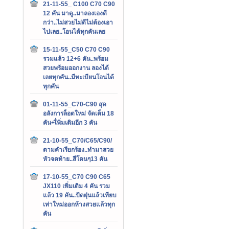
21-11-55_ C100 C70 C90
12 คัน มาดู..มาลองเองดี
กว่า..ไม่สวยไม่ดีไม่ต้องเอา
ไปเลย..โอนได้ทุกคันเลย
15-11-55_C50 C70 C90
รวมแล้ว 12+6 คัน..พร้อม
สวยพร้อมออกงาน ลองได้
เลยทุกคัน..มีทะเบียนโอนได้
ทุกคัน
01-11-55_C70-C90 สุด
อลังการล็อตใหม่ จัดเต็ม 18
คัน+เื่พิ่มเติมอีก 3 คัน
21-10-55_C70/C65/C90/
ตามคำเรียกร้อง..ทำมาสวย
หัวจดท้าย..สีโดนๆ13 คัน
17-10-55_C70 C90 C65
JX110 เพิ่มเติม 4 คัน รวม
แล้ว 19 คัน..ปัดฝุ่นแล้วเทียบ
เท่าใหม่ออกห้างสวยแล้วทุก
คัน