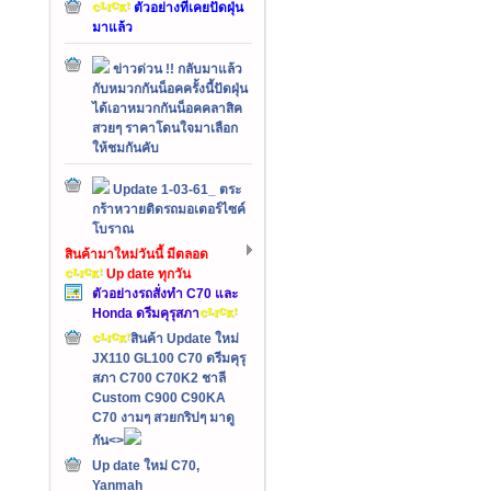
ตัวอย่างที่เคยปัดฝุ่น
มาแล้ว
ข่าวด่วน !! กลับมาแล้ว
กับหมวกกันน็อคครั้งนี้ปัดฝุ่น
ได้เอาหมวกกันน็อคคลาสิค
สวยๆ ราคาโดนใจมาเลือก
ให้ชมกันคับ
Update 1-03-61_ ตระ
กร้าหวายติดรถมอเตอร์ไซค์
โบราณ
สินค้ามาใหม่วันนี้ มีตลอด
Up date ทุกวัน
ตัวอย่างรถสั่งทำ C70 และ
Honda ดรีมคุรุสภา
สินค้า Update ใหม่
JX110 GL100 C70 ดรีมคุรุ
สภา C700 C70K2 ชาลี
Custom C900 C90KA
C70 งามๆ สวยกริปๆ มาดู
กัน<>
Up date ใหม่ C70,
Yanmah