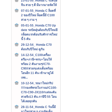
23-01-55_Honda C รับตรุษ
จีน สวย ๆ ดี มีมากมายจัดให้
07-01-55_Honda C ล็อตที่
2 ของปีใหม่ ล็อตนี้มี C100
สวย ๆ งาม ๆ
05-01-55_Honda C70 Up
date รถปัดฝุ่นต้อนรับปีใหม่อี
กล็อตแรกต้อนรับศักราชใหม่
นี้ 5 คัน
29-12-54_ Honda C70
ต้อนรับปีใหม่ ดูกัน
14-12-54_C100เครื่อง
ดรีม+ภาษี+พรบ+โอนให้
พร้อม 2 คันงามๆ#C70-
C90#สวยๆแต่งเต็มพร้อม
โอนอีก 11 คัน เข้ามาดูได้
เลย...
10-12-54_รถมาใหม่กริป
!!!!กองทัพรถโบราณ#C100-
C70-C90-JX110#แต่ละคัน
สวยจิง13 คัน ภาษีปี 55 โอน
ได้เลยทุกคัน
28-11-54_Honda C วันนี้มี
มาใหม่สวย ๆ งามจัดเต็ม