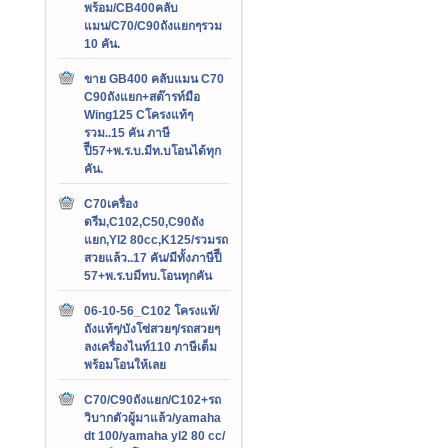
พร้อม/CB400คลับ
แมน/C70/C90ถังแยกๆรวม
10 คัน.
ขาย GB400 คลับแมน C70
C90ถังแยก+สต๊ารท์มือ
Wing125 Cโครงแท้ๆ
รวม..15 คัน ภาษี
ปีี57+พ.ร.บ.มีท.บโอนได้ทุก
คัน.
C70เครื่อง
ดรีม,C102,C50,C90ถัง
แยก,Yl2 80cc,K125/รวมรถ
สวยแล้ว..17 คัน/มีทั้งภาษีปีี
57+พ.ร.บมีทบ.โอนทุกคัน
06-10-56_C102 โครงแท้/
ถังแท้ๆ/บังโซ่สวยๆ/รถสวยๆ
ลงเครื่องไนท์110 ภาษีเต็ม
พร้อมโอนให้เลย
C70/C90ถังแยก/C102+รถ
วิบากตัวผู้มาแล้ว/yamaha
dt 100/yamaha yl2 80 cc/