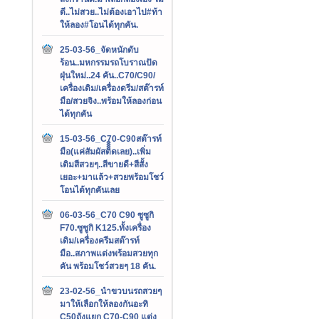
ดี..ไม่สวย..ไม่ต้องเอาไป#ท้า
ให้ลอง#โอนได้ทุกคัน.
25-03-56_จัดหนักดับ
ร้อน..มหกรรมรถโบราณปัด
ฝุ่นใหม่..24 คัน..C70/C90/
เครื่องเดิม/เครื่องดรีม/สต๊ารท์
มือ/สวยจิง..พร้อมให้ลองก่อน
ได้ทุกคัน
15-03-56_C70-C90สต๊ารท์
มือ(แค่สัมผัสติิิิดเลย)..เพิ่ม
เติมสีสวยๆ..สีขายดี+สีสั้ง
เยอะ+มาแล้ว+สวยพร้อมโชว์
โอนได้ทุกคันเลย
06-03-56_C70 C90 ซูซูกิ
F70.ซูซูกิ K125.ทั้งเครื่อง
เดิม/เครื่องครีมสต๊ารท์
มือ..สภาพแต่งพร้อมสวยทุก
คัน พร้อมโชว์สวยๆ 18 คัน.
23-02-56_นำขวบนรถสวยๆ
มาให้เลือกให้ลองกันอะทิ
C50ถังแยก C70-C90 แต่ง