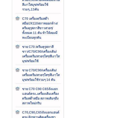
สีเงาใสมุข/พร้อมใช้
รวมๆ..13คัน
C70 เครื่องดรีมสต๊า
สมือ/JX110สภาพออกห้าง/
ครีมคุรุสภาสีขาวสวยๆ/
ทั้งหมด 11 คัน ท้าให้ลองมี
ทะเบียนทุกคัน
ขาย C70 /ดรีมคุรุสภาสี
ขาว/C70/C90/เครื่องเดิม/
เครื่องดรีม/สวยๆใสๆ/สีเงาใส
มุข/พร้อมใช้
ขาย C70/C90/เครื่องเดิม/
เครื่องดรีม/สวยๆใสๆ/สีเงาใส
มุข/พร้อมใช้รวมๆ 14 คัน
ขาย C70 C90 C65ถังแยก
แฮนด์ตรง..เครื่องเดิมเครื่อง
ดรีมสต๊าสมือ สภาพเดิมๆถึง
สภาพใหม่กริบ
C70,C90,C65ถังแยกแฮนด์
ตรง,จักรยานติดเครื่องชา