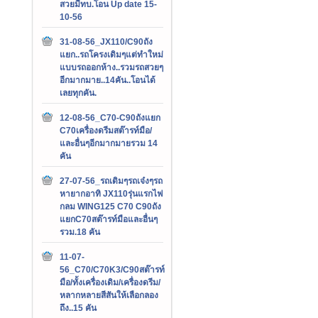
สวยมีทบ.โอน Up date 15-
10-56
31-08-56_JX110/C90ถัง
แยก..รถโครงเดิมๆแต่ทำใหม่
แบบรถออกห้าง..รวมรถสวยๆ
อีกมากมาย..14คัน..โอนได้
เลยทุกคัน.
12-08-56_C70-C90ถังแยก
C70เครื่องดรีมสต๊ารท์มือ/
และอื่นๆอีกมากมายรวม 14
คัน
27-07-56_รถเดิมๆรถเจ๋งๆรถ
หายากอาทิ JX110รุ่นแรกไฟ
กลม WING125 C70 C90ถัง
แยกC70สต๊ารท์มือและอื่นๆ
รวม.18 คัน
11-07-
56_C70/C70K3/C90สต๊ารท์
มือ/ทั้งเครื่องเดิม/เครื่องดรีม/
หลากหลายสีสันให้เลือกลอง
ถึง..15 คัน