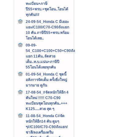
ทะเบียน+ภาษ๊
ปี55+พรบ.+ชุดโอน..โอนได้
ทุกคัน##
24-09-54_Honda C มีเยอะ
แยะ/C100/C70-C90ถังแยก
10 คัน ภาษีปี55+พรบ.พร้อม
โอนได้เลย..
09-09-
54_C100+C100+C50+C90ถัง
แยก 11คัน..จัดสวย
เต็ม..ท.บ.แน่น+ภาษีปี
55โอนได้เลยทุกคัน
01-09-54_Honda C ชุดนี้
อลังการจัดเต็ม ครั้งยิ่งใหญ่
มากมาย ดูกัน
17-08-54_#จัดหนักให้อีก 4
คันใหม่ !!!!! C70-C90
ทะเบียนชุดโอนทุกคัน..+++‏
K125.....สวย สุด ๆ
11-08-54_Honda C#จัด
หนักให้อีก14 คัน ตูมๆ
ๆ#/C100/C70-C90ถังแยก/
ชาลี/ลงเครื่องดรีม