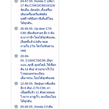
04-07-55_Honda C มหึมา
17 คัน C70K3/C90/JX110/
จัดเต็ม..จัดหนัก..ทั้งเครื่อง
เดิม/เครื่องดรีม/คัสต้อ
มสต๊ารท์มือ/ภาษีเต็มมีโอน
ได้ทุกคัน..
26-06-55_Up date C70-
C90 เพิ่มเติมสวยๆ อีก 4 คัน
ท.บ+ภาษี+โอนได้ทุกคันเลย..
(ล็อตที่แล้ว14คัน หมด
ภายใน 2วัน ใครไม่ทันด่วน
เลย).
20-06-
55_C100/C70/C90..มีทุก
แบบ..ทุกสี..ทุกสไตล์..ให้เลือก
สัน 14 คัน# ด่วน!!มาเร็วไป
ไวขอบอก#ทะเบียน
เต็ม+พรบ..โอนได้ทุกคันเลย
12-06-55_ปัดฝุ่นมาเพิ่มเติม
อีก 6 คัน!..C70-C90..จา
กล็อตที่แล้ว 11 คันขายหมด
ไวมาก มาดูเร็ว..ทะเบียนโอน
ได้ทุกคัน.
05-06-55_Honda C#เติม