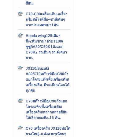
สีสัน..
C70-C90เครื่องเดิม-เครื่อง
ดรีมสต๊ารท์มือ+ชาลีเดิมๆ
จากประเทศพม่า1คัน
Honda wing125เดิมๆ
ถึง2คัน/ยามาฮ่าDT100/
ซูซูกิA80/C50K1ถังแยก
C70K2 รถเดิมๆ รถเจ๋งๆหา
ยาก.
JX110/Suzuki
A80/C70สต๊ารท์มือ/C90ถัง
แยกโครงแท้ๆ/ทั้งเครื่องเดิม/
เครื่องดรีม..มีทะเบียนโอนได้
ทุกคัน
C70สต๊ารท์มือ/C90ถังแยก
โครงแท้ๆ/ทั้งเครื่องเดิม/
เครื่องดรีม/หลากหลายสีสัน
ให้เลือกลองถึง..15 คัน.
C70 เครื่องดรีม JX110ท่อโต
ยางใหญ่..แต่งสวยๆเนียนๆ