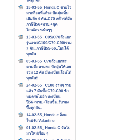
ได้ทุกคัน
15-03-55_Honda C ขายไว
มากล็อตที่แล้ว# ปัดฝุ่นเพิ่ม
เติมอีก 4 คัน..C70 สต๊ารท์มือ
ภาษ๊ปี56+พรบ.+ชุด
โอน#สวยเน้นๆๆ..
13-03-55_ C95/C70ถังแยก
รุ่นเเรก/C100/C70-C90/รวม
7 คัน..ภาษีปี55-56..โอนได้
ทุกคัน..
05-03-55_C70ถังแยก##
ตามสั่ง ตามขอ ปัดฝุ่นให้เลย
รวม 12 คัน มีทะเบียนโอนได้
ทุกคัน!!
24-02-55_ C100 งามๆ รวม
แล้ว 7 คันทั้ง C70-C90 ช้า
หมดรอไปอีก ทะเบียน
ปี56+พรบ.+โอนชื่อ..รับรอง
ปิ๊งทุกคัน..
14-02-55_Honda c ล็อต
ใหม่รับ Valantine
01-02-55_ Honda C จัดไป
มาใหม่เรื่อย ๆ