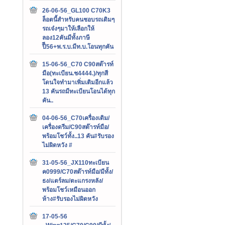
26-06-56_GL100 C70K3
ล็อตนี้สำหรับคนชอบรถเดิมๆ
รถเจ๋งๆมาให้เลือกให้
ลอง12คันมีทั้งภาษี
ปีี56+พ.ร.บ.มีท.บ.โอนทุกคัน
15-06-56_C70 C90สต๊ารท์
มือ(ทะเบียน.ช4444.)/ทุกสี
โดนใจทำมาเพิ่มเติมอีกแล้ว
13 คันรถมีทะเบียนโอนได้ทุก
คัน..
04-06-56_C70เครื่องเดิม/
เครื่องดรีม/C90สต๊ารท์มือ/
พร้อมโชว์ทั้ง..13 คัน#รับรอง
ไม่ผิดหวัง #
31-05-56_JX110ทะเบียน
ค0999/C70สต๊ารท์มือ/มีทั้ง/
ธง/แตร์ลม/ตะแกรงหลัง/
พร้อมโชว์เหมือนออก
ห้าง#รับรองไม่ผิดหวัง
17-05-56