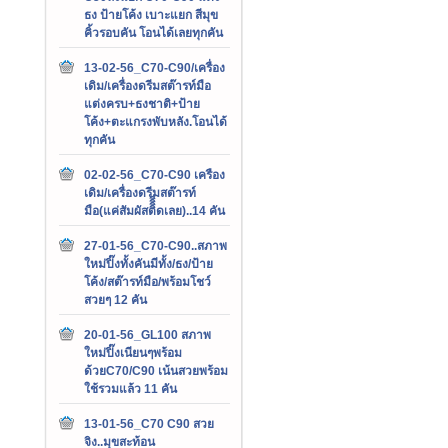
ธง ป้ายโค้ง เบาะแยก สีมุข
คิ้วรอบคัน โอนได้เลยทุกคัน
13-02-56_C70-C90/เครื่อง
เดิม/เครื่องดรีมสต๊ารท์มือ
แต่งครบ+ธงชาติ+ป้าย
โค้ง+ตะแกรงพับหลัง.โอนได้
ทุกคัน
02-02-56_C70-C90 เครือง
เดิม/เครื่องดรีมสต๊ารท์
มือ(แค่สัมผัสติิิิดเลย)..14 คัน
27-01-56_C70-C90..สภาพ
ใหม่ปิ๊งทั้งคันมีทั้ง/ธง/ป้าย
โค้ง/สต๊ารท์มือ/พร้อมโชว์
สวยๆ 12 คัน
20-01-56_GL100 สภาพ
ใหม่ปิ๊งเนียนๆพร้อม
ด้วยC70/C90 เน้นสวยพร้อม
ใช้รวมแล้ว 11 คัน
13-01-56_C70 C90 สวย
จิง..มุขสะท้อน