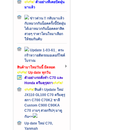
ตัวอย่างที่เคยปัดฝุ่น
มาแล้ว
ข่าวด่วน !! กลับมาแล้ว
กับหมวกกันน็อคครั้งนี้ปัดฝุ่น
ได้เอาหมวกกันน็อคคลาสิค
สวยๆ ราคาโดนใจมาเลือก
ให้ชมกันคับ
Update 1-03-61_ ตระ
กร้าหวายติดรถมอเตอร์ไซค์
โบราณ
สินค้ามาใหม่วันนี้ มีตลอด
Up date ทุกวัน
ตัวอย่างรถสั่งทำ C70 และ
Honda ดรีมคุรุสภา
สินค้า Update ใหม่
JX110 GL100 C70 ดรีมคุรุ
สภา C700 C70K2 ชาลี
Custom C900 C90KA
C70 งามๆ สวยกริปๆ มาดู
กัน<>
Up date ใหม่ C70,
Yanmah