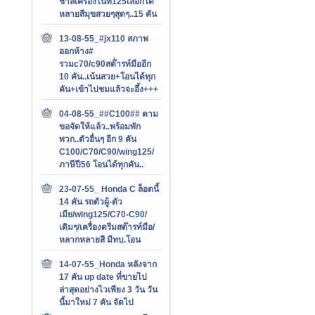
ชาลีเครื่องไนท์125เลือกได้
หลายสีมุขสวยๆสุดๆ..15 คัน
13-08-55_#jx110 สภาพ
ออกห้าง#
รวมc70/c90สต๊่ารท์มืออีก
10 คัน..เน้นสวย+โอนได้ทุก
คัน+เข้าไปชมแล้วจะอึ้ง+++
04-08-55_##C100## ตาม
ขอจัดให้แล้ว..พร้อมพัก
พวก..ตัวอื่นๆ อีก 9 คัน
C100/C70/C90/wing125/
ภาษีปี56 โอนได้ทุกคัน..
23-07-55_ Honda C ล็อตนี้
14 คัน รถตัวผู้-ตัว
เมีย/wing125/C70-C90/
เดิมๆ/เครื่องดรีมสต๊ารท์มือ/
หลากหลายสี มีทบ.โอน
14-07-55_Honda หลังจาก
17 คัน up date ที่ขายไป
ล่าสุดอย่างไวเพียง 3 วัน วัน
นี้มาใหม่ 7 คัน จัดไป