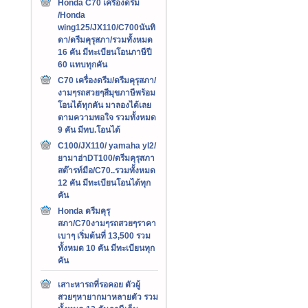
Honda C70 เครืองดรีม
/Honda
wing125/JX110/C700นันทิ
ดา/ดรีมคุรุสภา/รวมทั้งหมด
16 คัน มีทะเบียนโอนภาษีปี
60 แทบทุกคัน
C70 เครื่องดรีม/ดรีมคุรุสภา/
งามๆรถสวยๆสีมุขภาษีพร้อม
โอนได้ทุกคัน มาลองได้เลย
ตามความพอใจ รวมทั้งหมด
9 คัน มีทบ.โอนได้
C100/JX110/ yamaha yl2/
ยามาฮ่าDT100/ดรีมคุรุสภา
สต๊ารท์มือ/C70..รวมทั้งหมด
12 คัน มีทะเบียนโอนได้ทุก
คัน
Honda ดรีมคุรุ
สภา/C70งามๆรถสวยๆราคา
เบาๆ เริ่มต้นที่ 13,500 รวม
ทั้งหมด 10 คัน มีทะเบียนทุก
คัน
เสาะหารถที่รอคอย ตัวผู้
สวยๆหายากมาหลายตัว รวม