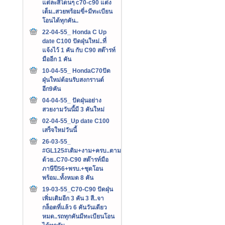
แต่ละสีโดนๆ c70-c90 แต่ง
เต็ม..สวยพร้อมขี่+มีทะเบียน
โอนได้ทุกคัน..
22-04-55_ Honda C Up
date C100 ปัดฝุ่นใหม่..ที่
แจ้งไว้ 1 คัน กับ C90 สต๊ารท์
มืออีก 1 คัน
10-04-55_ HondaC70ปัด
ฝุ่นใหม่ต้อนรับสงกรานต์
อีก9คัน
04-04-55_ ปัดฝุ่นอย่าง
สวยงามวันนี้มี 3 คันใหม่
02-04-55_Up date C100
เสร็จใหม่วันนี้
26-03-55_
#GL125#เดิม+งาม+ครบ..ตาม
ด้วย..C70-C90 สต๊ารท์มือ
ภาษีปี56+พรบ.+ชุดโอน
พร้อม..ทั้งหมด 8 คัน
19-03-55_C70-C90 ปัดฝุ่น
เพิ่มเติมอีก 3 คัน 3 สี..จา
กล็อตที่แล้ว 6 คันวันเดียว
หมด..รถทุกคันมีทะเบียนโอน