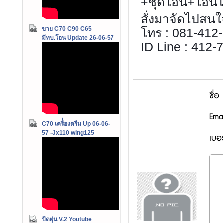
+ชุดโอน
+โอนไ
สั่งมาจัดไปสนใ
ขาย C70 C90 C65
โทร : 081-412
มีทบ.โอน Update 26-06-57
ID Line : 412-7
ชื่อ
Emai
C70 เครื่่องดรีม Up 06-06-
57 -Jx110 wing125
เบอร
ปัดฝุ่น V.2 Youtube