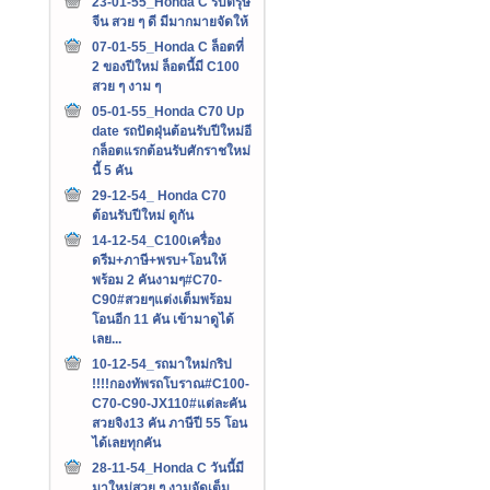
23-01-55_Honda C รับตรุษ
จีน สวย ๆ ดี มีมากมายจัดให้
07-01-55_Honda C ล็อตที่
2 ของปีใหม่ ล็อตนี้มี C100
สวย ๆ งาม ๆ
05-01-55_Honda C70 Up
date รถปัดฝุ่นต้อนรับปีใหม่อี
กล็อตแรกต้อนรับศักราชใหม่
นี้ 5 คัน
29-12-54_ Honda C70
ต้อนรับปีใหม่ ดูกัน
14-12-54_C100เครื่อง
ดรีม+ภาษี+พรบ+โอนให้
พร้อม 2 คันงามๆ#C70-
C90#สวยๆแต่งเต็มพร้อม
โอนอีก 11 คัน เข้ามาดูได้
เลย...
10-12-54_รถมาใหม่กริป
!!!!กองทัพรถโบราณ#C100-
C70-C90-JX110#แต่ละคัน
สวยจิง13 คัน ภาษีปี 55 โอน
ได้เลยทุกคัน
28-11-54_Honda C วันนี้มี
มาใหม่สวย ๆ งามจัดเต็ม