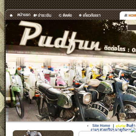
Site Home
|
สินค้
งามๆ สวยกริปๆ มาดูกัน<>