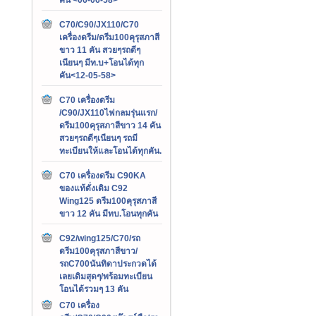
C70/C90/JX110/C70
เครื่องดรีม/ดรีม100คุรุสภาสี
ขาว 11 คัน สวยๆรถดีๆ
เนียนๆ มีท.บ+โอนได้ทุก
คัน<12-05-58>
C70 เครื่องดรีม
/C90/JX110ไฟกลมรุ่นแรก/
ดรีม100คุรุสภาสีขาว 14 คัน
สวยๆรถดีๆเนียนๆ รถมี
ทะเบียนให้และโอนได้ทุกคัน.
C70 เครื่องดรีม C90KA
ของแท้ดั่งเดิม C92
Wing125 ดรีม100คุรุสภาสี
ขาว 12 คัน มีทบ.โอนทุกคัน
C92/wing125/C70/รถ
ดรีม100คุรุสภาสีขาว/
รถC700นันทิดาประกวดได้
เลยเดิมสุดๆ/พร้อมทะเบียน
โอนได้รวมๆ 13 คัน
C70 เครื่อง