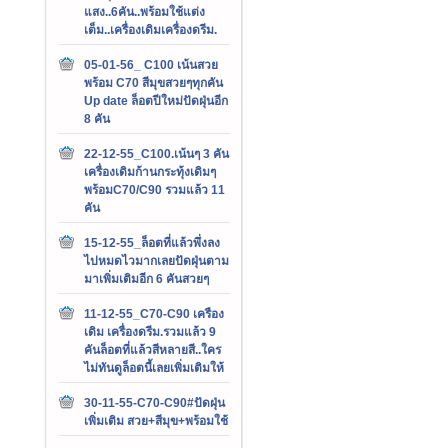
แสง..6คัน..พร้อมใช้แต่ง
เต็ม..เครื่องเดิมเครื่องดรีม.
05-01-56_ C100 เน้นสวย
พร้อม C70 สีมุขสวยๆทุกคัน
Up date ล็อตปีใหม่ปัดฝุ่นอีก
8 คัน
22-12-55_C100.เน้นๆ 3 คัน
เครื่องเดิมก้านกระทุ้งเดิมๆ
พร้อมC70/C90 รวมแล้ว 11
คัน
15-12-55_ล็อตที่แล้วพึ่งลง
ไปหมดไวมากเลยปัดฝุ่นตาม
มาเพิ่มเติมอีก 6 คันสวยๆ
11-12-55_C70-C90 เครือง
เดิม เครื่องดรีม.รวมแล้ว 9
คันล็อตที่แล้วสีหลายสี..ใคร
ไม่ทันดูล็อตนี้เลยเพิ่มเติมให้
30-11-55-C70-C90#ปัดฝุ่น
เพิ่มเติม สวย+สีมุข+พร้อมใช้