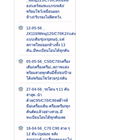
_Wing125/C70/C90/มีทั้ง/
ธง/แตร์ลม/ตะแกรงหลัง/
พร้อมโชว์เหมือนออก
ห้าง#รับรองไม่ผิดหวัง.
12-05-56 _
JX110/Wing125/C70K2#แต่ง
แบบเดิมๆ(original)..แต่
สภาพใหม่ออกห้างทั้ง 13
คัน..มีทะเบียนโอนได้ทุกคัน
05-05-56_C50/C70/เครื่อง
เดิม/เครื่องดรีม/..สภาพแต่ง
พร้อมสวยทุกคันมีทั้ง/ธง/ป้าย
โค้ง/พร้อมโชว์สวยๆ14คัน
27-04-56_รถโดน ๆ 11 คัน
ล่าสุด .นำ
ด้วยC95/C70/C90สต๊ารท์
มือ/เครื่องเดิม-ครืองดรีม/ทุก
คันคัดแล้วอย่างสวย..มี
ทะเบียนโอนได้ทุกคันเลย
18-04-56_C70 C90 สวย ๆ
12 คัน Update หลัง
สงกรานต์.มาเลือกลองเอง ไม่