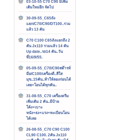
03-10-55 C70 C90 มีเพิ่ม
เติมใหม่อีก จัดไป
30-09-55_C65ถัง
แยก/C70/C90/DT100..รวม
แล้ว 13 คัน
C70 C100 C65ถังแยกถึง 2
คัน Jx110 รวมแล้ว 14 คัน
Up date..รถ14 คัน..วัน
ที่16/9/55.
05-09-55_C70/C90สต๊ารท์
มือ/C100/เครื่องดี..สีใส
มุข..15คัน..ท้าให้ลองก่อนได้
เลย+โอนได้ทุกคัน..
31-08-55_C70 เครื่องดรีม
เพิ่มเติม 2 คัน..มีป้าย
โค้ง+เบาะ
หนัง+ธง+แรง+ทะเบียนโอน
ได้เลย
26-08-55_C70 C90 C100
CL90 C100. 2คัน Jx110