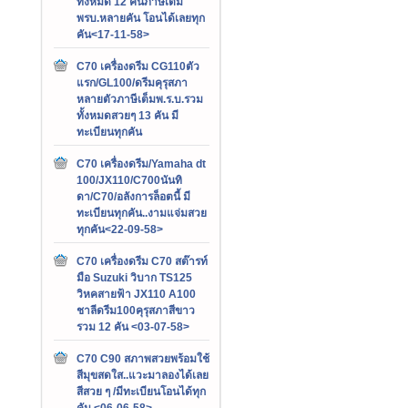
ทั้งหมด 12 คันภาษีเต็ม
พรบ.หลายคัน โอนได้เลยทุก
คัน<17-11-58>
C70 เครื่องดรีม CG110ตัว
แรก/GL100/ดรีมคุรุสภา
หลายตัวภาษีเต็มพ.ร.บ.รวม
ทั้งหมดสวยๆ 13 คัน มี
ทะเบียนทุกคัน
C70 เครื่องดรีม/Yamaha dt
100/JX110/C700นันทิ
ดา/C70/อลังการล็อตนี้ มี
ทะเบียนทุกคัน..งามแจ่มสวย
ทุกคัน<22-09-58>
C70 เครื่องดรีม C70 สต๊ารท์
มือ Suzuki วิบาก TS125
วิหคสายฟ้า JX110 A100
ชาลีดรีม100คุรุสภาสีขาว
รวม 12 คัน <03-07-58>
C70 C90 สภาพสวยพร้อมใช้
สีมุขสดใส..แวะมาลองได้เลย
สีสวย ๆ /มีทะเบียนโอนได้ทุก
คัน <06-06-58>