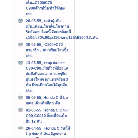
เต็ม...C100/C70-
C90สต๊ารท์มือ/ท้าให้ลอง
เลย.
28-05-55_รถตัวผู้..ตัว
เมีย..เพียบ..ใครสั้ง..ใครตาม
รีบจัดเลย ล็อตนี้ จัดเลยล็อตนี้
c100/c70/c90/jx110/wing125/dt100/13..คัน
20-05-55_ C100+C70
สวยๆอีก 3 คัน พร้อมโอนชื่อ
เลย..
13-05-55_++up date++
C70-C90..มีสต๊ารท์มือ#แค่
สัมผัสติดเลย#..รถสวยๆปัด
ฝุ่นมาใหม่ๆ ตกแต่งพร้อม 3
คัน มีทะเบียนโอนได้ทุกคัน
เลย..
05-05-55_Honda C มี Up
date เพิ่มเติมอีก 5 คัน
01-05-55_Honda C C70-
C90-CG110 ล็อตนี้จัดเต็ม
อิ่ม 12 คัน
26-04-55_ Honda C วันนี้มี
Up date 6 คัน#สีลูกกวาด