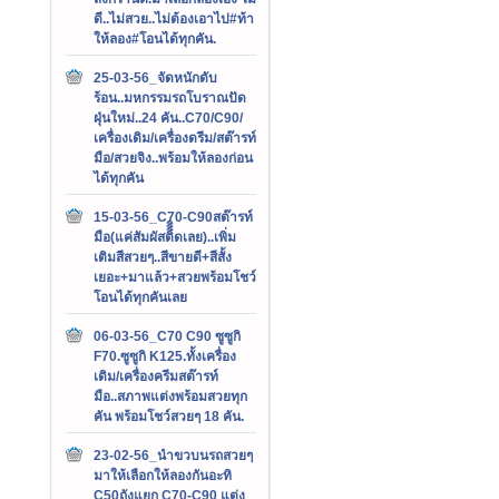
ดี..ไม่สวย..ไม่ต้องเอาไป#ท้า
ให้ลอง#โอนได้ทุกคัน.
25-03-56_จัดหนักดับ
ร้อน..มหกรรมรถโบราณปัด
ฝุ่นใหม่..24 คัน..C70/C90/
เครื่องเดิม/เครื่องดรีม/สต๊ารท์
มือ/สวยจิง..พร้อมให้ลองก่อน
ได้ทุกคัน
15-03-56_C70-C90สต๊ารท์
มือ(แค่สัมผัสติิิิดเลย)..เพิ่ม
เติมสีสวยๆ..สีขายดี+สีสั้ง
เยอะ+มาแล้ว+สวยพร้อมโชว์
โอนได้ทุกคันเลย
06-03-56_C70 C90 ซูซูกิ
F70.ซูซูกิ K125.ทั้งเครื่อง
เดิม/เครื่องครีมสต๊ารท์
มือ..สภาพแต่งพร้อมสวยทุก
คัน พร้อมโชว์สวยๆ 18 คัน.
23-02-56_นำขวบนรถสวยๆ
มาให้เลือกให้ลองกันอะทิ
C50ถังแยก C70-C90 แต่ง