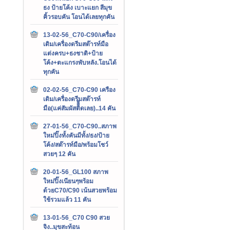
ธง ป้ายโค้ง เบาะแยก สีมุข
คิ้วรอบคัน โอนได้เลยทุกคัน
13-02-56_C70-C90/เครื่อง
เดิม/เครื่องดรีมสต๊ารท์มือ
แต่งครบ+ธงชาติ+ป้าย
โค้ง+ตะแกรงพับหลัง.โอนได้
ทุกคัน
02-02-56_C70-C90 เครือง
เดิม/เครื่องดรีมสต๊ารท์
มือ(แค่สัมผัสติิิิดเลย)..14 คัน
27-01-56_C70-C90..สภาพ
ใหม่ปิ๊งทั้งคันมีทั้ง/ธง/ป้าย
โค้ง/สต๊ารท์มือ/พร้อมโชว์
สวยๆ 12 คัน
20-01-56_GL100 สภาพ
ใหม่ปิ๊งเนียนๆพร้อม
ด้วยC70/C90 เน้นสวยพร้อม
ใช้รวมแล้ว 11 คัน
13-01-56_C70 C90 สวย
จิง..มุขสะท้อน