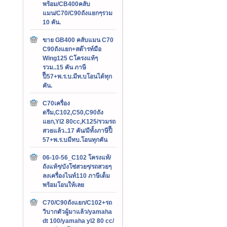
พร้อม/CB400คลับ
แมน/C70/C90ถังแยกๆรวม
10 คัน.
ขาย GB400 คลับแมน C70
C90ถังแยก+สต๊ารท์มือ
Wing125 Cโครงแท้ๆ
รวม..15 คัน ภาษี
ปีี57+พ.ร.บ.มีท.บโอนได้ทุก
คัน.
C70เครื่อง
ดรีม,C102,C50,C90ถัง
แยก,Yl2 80cc,K125/รวมรถ
สวยแล้ว..17 คัน/มีทั้งภาษีปีี
57+พ.ร.บมีทบ.โอนทุกคัน
06-10-56_C102 โครงแท้/
ถังแท้ๆ/บังโซ่สวยๆ/รถสวยๆ
ลงเครื่องไนท์110 ภาษีเต็ม
พร้อมโอนให้เลย
C70/C90ถังแยก/C102+รถ
วิบากตัวผู้มาแล้ว/yamaha
dt 100/yamaha yl2 80 cc/