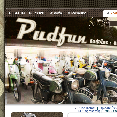
Site Home
|
Up date ใหม
61 มาดูกันด่วนๆ
|
C900 คัสต