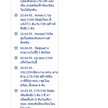
แต่ละสีโดนๆ c70-c90 แต่ง
เต็ม..สวยพร้อมขี่+มีทะเบียน
โอนได้ทุกคัน..
22-04-55_ Honda C Up
date C100 ปัดฝุ่นใหม่..ที่
แจ้งไว้ 1 คัน กับ C90 สต๊ารท์
มืออีก 1 คัน
10-04-55_ HondaC70ปัด
ฝุ่นใหม่ต้อนรับสงกรานต์
อีก9คัน
04-04-55_ ปัดฝุ่นอย่าง
สวยงามวันนี้มี 3 คันใหม่
02-04-55_Up date C100
เสร็จใหม่วันนี้
26-03-55_
#GL125#เดิม+งาม+ครบ..ตาม
ด้วย..C70-C90 สต๊ารท์มือ
ภาษีปี56+พรบ.+ชุดโอน
พร้อม..ทั้งหมด 8 คัน
19-03-55_C70-C90 ปัดฝุ่น
เพิ่มเติมอีก 3 คัน 3 สี..จา
กล็อตที่แล้ว 6 คันวันเดียว
หมด..รถทุกคันมีทะเบียนโอน