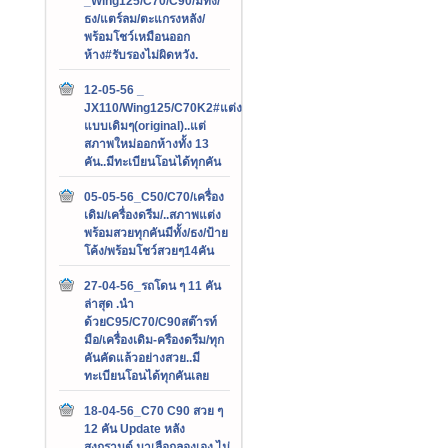
_Wing125/C70/C90/มีทั้ง/
ธง/แตร์ลม/ตะแกรงหลัง/
พร้อมโชว์เหมือนออก
ห้าง#รับรองไม่ผิดหวัง.
12-05-56 _
JX110/Wing125/C70K2#แต่ง
แบบเดิมๆ(original)..แต่
สภาพใหม่ออกห้างทั้ง 13
คัน..มีทะเบียนโอนได้ทุกคัน
05-05-56_C50/C70/เครื่อง
เดิม/เครื่องดรีม/..สภาพแต่ง
พร้อมสวยทุกคันมีทั้ง/ธง/ป้าย
โค้ง/พร้อมโชว์สวยๆ14คัน
27-04-56_รถโดน ๆ 11 คัน
ล่าสุด .นำ
ด้วยC95/C70/C90สต๊ารท์
มือ/เครื่องเดิม-ครืองดรีม/ทุก
คันคัดแล้วอย่างสวย..มี
ทะเบียนโอนได้ทุกคันเลย
18-04-56_C70 C90 สวย ๆ
12 คัน Update หลัง
สงกรานต์.มาเลือกลองเอง ไม่