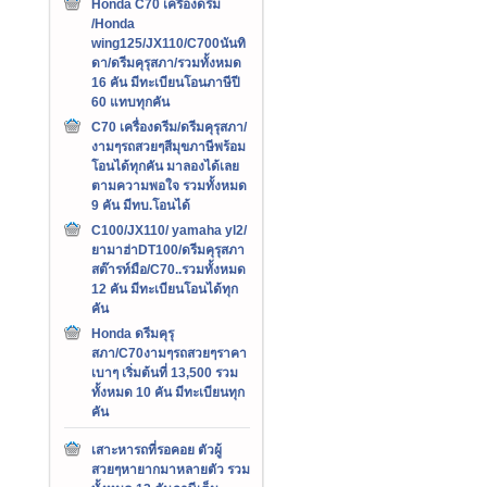
Honda C70 เครืองดรีม
/Honda
wing125/JX110/C700นันทิ
ดา/ดรีมคุรุสภา/รวมทั้งหมด
16 คัน มีทะเบียนโอนภาษีปี
60 แทบทุกคัน
C70 เครื่องดรีม/ดรีมคุรุสภา/
งามๆรถสวยๆสีมุขภาษีพร้อม
โอนได้ทุกคัน มาลองได้เลย
ตามความพอใจ รวมทั้งหมด
9 คัน มีทบ.โอนได้
C100/JX110/ yamaha yl2/
ยามาฮ่าDT100/ดรีมคุรุสภา
สต๊ารท์มือ/C70..รวมทั้งหมด
12 คัน มีทะเบียนโอนได้ทุก
คัน
Honda ดรีมคุรุ
สภา/C70งามๆรถสวยๆราคา
เบาๆ เริ่มต้นที่ 13,500 รวม
ทั้งหมด 10 คัน มีทะเบียนทุก
คัน
เสาะหารถที่รอคอย ตัวผู้
สวยๆหายากมาหลายตัว รวม