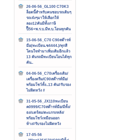
26-06-56_GL100 C70K3
ล็อตนี้สำหรับคนชอบรถเดิมๆ
รถเจ๋งๆมาให้เลือกให้
ลอง12คันมีทั้งภาษี
ปีี56+พ.ร.บ.มีท.บ.โอนทุกคัน
15-06-56_C70 C90สต๊ารท์
มือ(ทะเบียน.ช4444.)/ทุกสี
โดนใจทำมาเพิ่มเติมอีกแล้ว
13 คันรถมีทะเบียนโอนได้ทุก
คัน..
04-06-56_C70เครื่องเดิม/
เครื่องดรีม/C90สต๊ารท์มือ/
พร้อมโชว์ทั้ง..13 คัน#รับรอง
ไม่ผิดหวัง #
31-05-56_JX110ทะเบียน
ค0999/C70สต๊ารท์มือ/มีทั้ง/
ธง/แตร์ลม/ตะแกรงหลัง/
พร้อมโชว์เหมือนออก
ห้าง#รับรองไม่ผิดหวัง
17-05-56