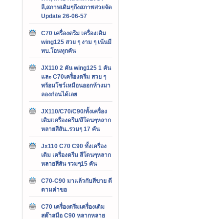
ลี,สภาพเดิมๆถึงสภาพสวยจัด
Update 26-06-57
C70 เครื่องดรีม เครื่องเดิม
wing125 สวย ๆ งาม ๆ เน้นมี
ทบ.โอนทุกคัน
JX110 2 คัน wing125 1 คัน
และ C70เครื่องดรีม สวย ๆ
พร้อมโชว์เหมือนออกห้างมา
ลองก่อนได้เลย
JX110/C70/C90/ทั้งเครื่อง
เดิม/เครื่องดรีม/สีโดนๆหลาก
หลายสีสัน..รวมๆ 17 คัน
Jx110 C70 C90 ทั้งเครื่อง
เดิม เครื่องดรีม สีโดนๆหลาก
หลายสีสัน รวมๆ15 คัน
C70-C90 มาแล้วกับสีขาย ดี
ตามคำขอ
C70 เครื่องดรีมเครื่องเดิม
สต๊าสมือ C90 หลากหลาย