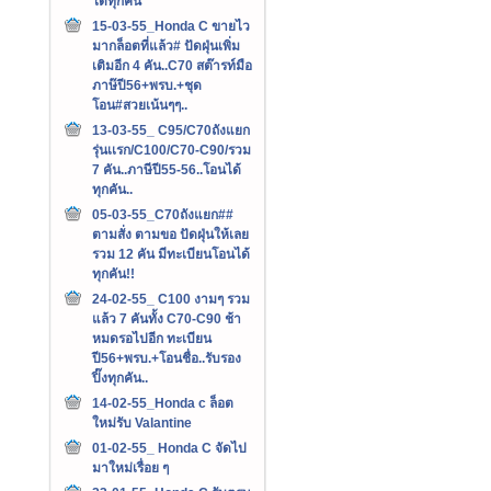
ได้ทุกคัน
15-03-55_Honda C ขายไว
มากล็อตที่แล้ว# ปัดฝุ่นเพิ่ม
เติมอีก 4 คัน..C70 สต๊ารท์มือ
ภาษ๊ปี56+พรบ.+ชุด
โอน#สวยเน้นๆๆ..
13-03-55_ C95/C70ถังแยก
รุ่นเเรก/C100/C70-C90/รวม
7 คัน..ภาษีปี55-56..โอนได้
ทุกคัน..
05-03-55_C70ถังแยก##
ตามสั่ง ตามขอ ปัดฝุ่นให้เลย
รวม 12 คัน มีทะเบียนโอนได้
ทุกคัน!!
24-02-55_ C100 งามๆ รวม
แล้ว 7 คันทั้ง C70-C90 ช้า
หมดรอไปอีก ทะเบียน
ปี56+พรบ.+โอนชื่อ..รับรอง
ปิ๊งทุกคัน..
14-02-55_Honda c ล็อต
ใหม่รับ Valantine
01-02-55_ Honda C จัดไป
มาใหม่เรื่อย ๆ