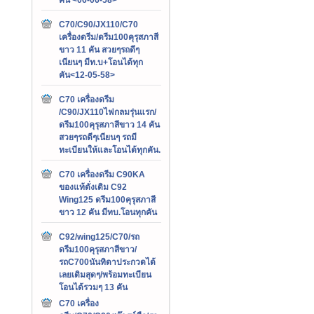
C70/C90/JX110/C70
เครื่องดรีม/ดรีม100คุรุสภาสี
ขาว 11 คัน สวยๆรถดีๆ
เนียนๆ มีท.บ+โอนได้ทุก
คัน<12-05-58>
C70 เครื่องดรีม
/C90/JX110ไฟกลมรุ่นแรก/
ดรีม100คุรุสภาสีขาว 14 คัน
สวยๆรถดีๆเนียนๆ รถมี
ทะเบียนให้และโอนได้ทุกคัน.
C70 เครื่องดรีม C90KA
ของแท้ดั่งเดิม C92
Wing125 ดรีม100คุรุสภาสี
ขาว 12 คัน มีทบ.โอนทุกคัน
C92/wing125/C70/รถ
ดรีม100คุรุสภาสีขาว/
รถC700นันทิดาประกวดได้
เลยเดิมสุดๆ/พร้อมทะเบียน
โอนได้รวมๆ 13 คัน
C70 เครื่อง