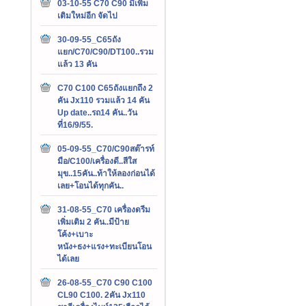
03-10-55 C70 C90 มีเพิ่ม
เติมใหม่อีก จัดไป
30-09-55_C65ถัง
แยก/C70/C90/DT100..รวม
แล้ว 13 คัน
C70 C100 C65ถังแยกถึง 2
คัน Jx110 รวมแล้ว 14 คัน
Up date..รถ14 คัน..วัน
ที่16/9/55.
05-09-55_C70/C90สต๊ารท์
มือ/C100/เครื่องดี..สีใส
มุข..15คัน..ท้าให้ลองก่อนได้
เลย+โอนได้ทุกคัน..
31-08-55_C70 เครื่องดรีม
เพิ่มเติม 2 คัน..มีป้าย
โค้ง+เบาะ
หนัง+ธง+แรง+ทะเบียนโอน
ได้เลย
26-08-55_C70 C90 C100
CL90 C100. 2คัน Jx110