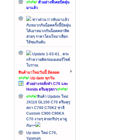
ตัวอย่างที่เคยปัดฝุ่น
มาแล้ว
ข่าวด่วน !! กลับมาแล้ว
กับหมวกกันน็อคครั้งนี้ปัดฝุ่น
ได้เอาหมวกกันน็อคคลาสิค
สวยๆ ราคาโดนใจมาเลือก
ให้ชมกันคับ
Update 1-03-61_ ตระ
กร้าหวายติดรถมอเตอร์ไซค์
โบราณ
สินค้ามาใหม่วันนี้ มีตลอด
Up date ทุกวัน
ตัวอย่างรถสั่งทำ C70 และ
Honda ดรีมคุรุสภา
สินค้า Update ใหม่
JX110 GL100 C70 ดรีมคุรุ
สภา C700 C70K2 ชาลี
Custom C900 C90KA
C70 งามๆ สวยกริปๆ มาดู
กัน<>
Up date ใหม่ C70,
Yanmah