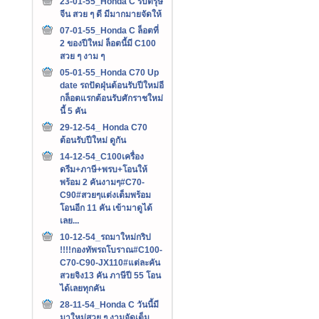
23-01-55_Honda C รับตรุษ
จีน สวย ๆ ดี มีมากมายจัดให้
07-01-55_Honda C ล็อตที่
2 ของปีใหม่ ล็อตนี้มี C100
สวย ๆ งาม ๆ
05-01-55_Honda C70 Up
date รถปัดฝุ่นต้อนรับปีใหม่อี
กล็อตแรกต้อนรับศักราชใหม่
นี้ 5 คัน
29-12-54_ Honda C70
ต้อนรับปีใหม่ ดูกัน
14-12-54_C100เครื่อง
ดรีม+ภาษี+พรบ+โอนให้
พร้อม 2 คันงามๆ#C70-
C90#สวยๆแต่งเต็มพร้อม
โอนอีก 11 คัน เข้ามาดูได้
เลย...
10-12-54_รถมาใหม่กริป
!!!!กองทัพรถโบราณ#C100-
C70-C90-JX110#แต่ละคัน
สวยจิง13 คัน ภาษีปี 55 โอน
ได้เลยทุกคัน
28-11-54_Honda C วันนี้มี
มาใหม่สวย ๆ งามจัดเต็ม