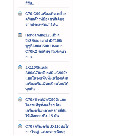
สีสัน..
C70-C90เครื่องเดิม-เครื่อง
ดรีมสต๊ารท์มือ+ชาลีเดิมๆ
จากประเทศพม่า1คัน
Honda wing125เดิมๆ
ถึง2คัน/ยามาฮ่าDT100/
ซูซูกิA80/C50K1ถังแยก
C70K2 รถเดิมๆ รถเจ๋งๆหา
ยาก.
JX110/Suzuki
A80/C70สต๊ารท์มือ/C90ถัง
แยกโครงแท้ๆ/ทั้งเครื่องเดิม/
เครื่องดรีม..มีทะเบียนโอนได้
ทุกคัน
C70สต๊ารท์มือ/C90ถังแยก
โครงแท้ๆ/ทั้งเครื่องเดิม/
เครื่องดรีม/หลากหลายสีสัน
ให้เลือกลองถึง..15 คัน.
C70 เครื่องดรีม JX110ท่อโต
ยางใหญ่..แต่งสวยๆเนียนๆ