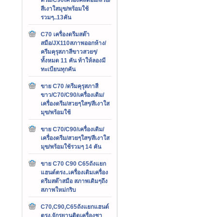
สีเงาใสมุข/พร้อมใช้
รวมๆ..13คัน
C70 เครื่องดรีมสต๊า
สมือ/JX110สภาพออกห้าง/
ครีมคุรุสภาสีขาวสวยๆ/
ทั้งหมด 11 คัน ท้าให้ลองมี
ทะเบียนทุกคัน
ขาย C70 /ดรีมคุรุสภาสี
ขาว/C70/C90/เครื่องเดิม/
เครื่องดรีม/สวยๆใสๆ/สีเงาใส
มุข/พร้อมใช้
ขาย C70/C90/เครื่องเดิม/
เครื่องดรีม/สวยๆใสๆ/สีเงาใส
มุข/พร้อมใช้รวมๆ 14 คัน
ขาย C70 C90 C65ถังแยก
แฮนด์ตรง..เครื่องเดิมเครื่อง
ดรีมสต๊าสมือ สภาพเดิมๆถึง
สภาพใหม่กริบ
C70,C90,C65ถังแยกแฮนด์
ตรง,จักรยานติดเครื่องชา