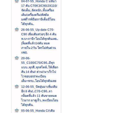
04-07-55_Honda C มหึมา
17 คัน C70K3/C90/JX110/
จัดเต็ม..จัดหนัก..ทั้งเครื่อง
เดิม/เครื่องดรีม/คัสต้อ
มสต๊ารท์มือ/ภาษีเต็มมีโอน
ได้ทุกคัน..
26-06-55_Up date C70-
C90 เพิ่มเติมสวยๆ อีก 4 คัน
ท.บ+ภาษี+โอนได้ทุกคันเลย..
(ล็อตที่แล้ว14คัน หมด
ภายใน 2วัน ใครไม่ทันด่วน
เลย).
20-06-
55_C100/C70/C90..มีทุก
แบบ..ทุกสี..ทุกสไตล์..ให้เลือก
สัน 14 คัน# ด่วน!!มาเร็วไป
ไวขอบอก#ทะเบียน
เต็ม+พรบ..โอนได้ทุกคันเลย
12-06-55_ปัดฝุ่นมาเพิ่มเติม
อีก 6 คัน!..C70-C90..จา
กล็อตที่แล้ว 11 คันขายหมด
ไวมาก มาดูเร็ว..ทะเบียนโอน
ได้ทุกคัน.
05-06-55_Honda C#เติม