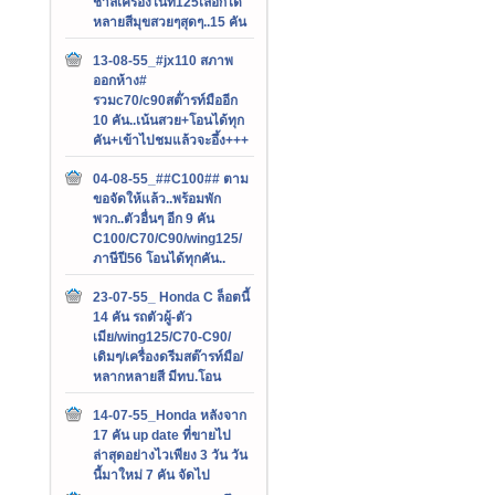
ชาลีเครื่องไนท์125เลือกได้
หลายสีมุขสวยๆสุดๆ..15 คัน
13-08-55_#jx110 สภาพ
ออกห้าง#
รวมc70/c90สต๊่ารท์มืออีก
10 คัน..เน้นสวย+โอนได้ทุก
คัน+เข้าไปชมแล้วจะอึ้ง+++
04-08-55_##C100## ตาม
ขอจัดให้แล้ว..พร้อมพัก
พวก..ตัวอื่นๆ อีก 9 คัน
C100/C70/C90/wing125/
ภาษีปี56 โอนได้ทุกคัน..
23-07-55_ Honda C ล็อตนี้
14 คัน รถตัวผู้-ตัว
เมีย/wing125/C70-C90/
เดิมๆ/เครื่องดรีมสต๊ารท์มือ/
หลากหลายสี มีทบ.โอน
14-07-55_Honda หลังจาก
17 คัน up date ที่ขายไป
ล่าสุดอย่างไวเพียง 3 วัน วัน
นี้มาใหม่ 7 คัน จัดไป