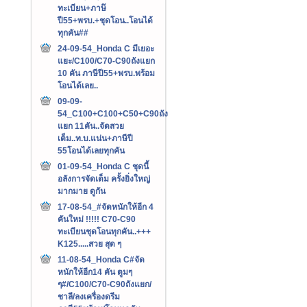
ทะเบียน+ภาษ๊
ปี55+พรบ.+ชุดโอน..โอนได้
ทุกคัน##
24-09-54_Honda C มีเยอะ
แยะ/C100/C70-C90ถังแยก
10 คัน ภาษีปี55+พรบ.พร้อม
โอนได้เลย..
09-09-
54_C100+C100+C50+C90ถัง
แยก 11คัน..จัดสวย
เต็ม..ท.บ.แน่น+ภาษีปี
55โอนได้เลยทุกคัน
01-09-54_Honda C ชุดนี้
อลังการจัดเต็ม ครั้งยิ่งใหญ่
มากมาย ดูกัน
17-08-54_#จัดหนักให้อีก 4
คันใหม่ !!!!! C70-C90
ทะเบียนชุดโอนทุกคัน..+++‏
K125.....สวย สุด ๆ
11-08-54_Honda C#จัด
หนักให้อีก14 คัน ตูมๆ
ๆ#/C100/C70-C90ถังแยก/
ชาลี/ลงเครื่องดรีม