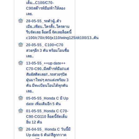
เต็ม...C100/C70-
C90สต๊ารท์มือ/ท้าให้ลอง
เลย.
28-05-55_รถตัวผู้..ตัว
เมีย..เพียบ..ใครสั้ง..ใครตาม
รีบจัดเลย ล็อตนี้ จัดเลยล็อตนี้
c100/c70/c90/jx110/wing125/dt100/13..คัน
20-05-55_ C100+C70
สวยๆอีก 3 คัน พร้อมโอนชื่อ
เลย..
13-05-55_++up date++
C70-C90..มีสต๊ารท์มือ#แค่
สัมผัสติดเลย#..รถสวยๆปัด
ฝุ่นมาใหม่ๆ ตกแต่งพร้อม 3
คัน มีทะเบียนโอนได้ทุกคัน
เลย..
05-05-55_Honda C มี Up
date เพิ่มเติมอีก 5 คัน
01-05-55_Honda C C70-
C90-CG110 ล็อตนี้จัดเต็ม
อิ่ม 12 คัน
26-04-55_ Honda C วันนี้มี
Up date 6 คัน#สีลูกกวาด