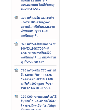
ทั้งหมด 12 คันภาษีเต็ม
พรบ.หลายคัน โอนได้เลยทุก
คัน<17-11-58>
C70 เครื่องดรีม CG110ตัว
แรก/GL100/ดรีมคุรุสภา
หลายตัวภาษีเต็มพ.ร.บ.รวม
ทั้งหมดสวยๆ 13 คัน มี
ทะเบียนทุกคัน
C70 เครื่องดรีม/Yamaha dt
100/JX110/C700นันทิ
ดา/C70/อลังการล็อตนี้ มี
ทะเบียนทุกคัน..งามแจ่มสวย
ทุกคัน<22-09-58>
C70 เครื่องดรีม C70 สต๊ารท์
มือ Suzuki วิบาก TS125
วิหคสายฟ้า JX110 A100
ชาลีดรีม100คุรุสภาสีขาว
รวม 12 คัน <03-07-58>
C70 C90 สภาพสวยพร้อมใช้
สีมุขสดใส..แวะมาลองได้เลย
สีสวย ๆ /มีทะเบียนโอนได้ทุก
คัน <06-06-58>