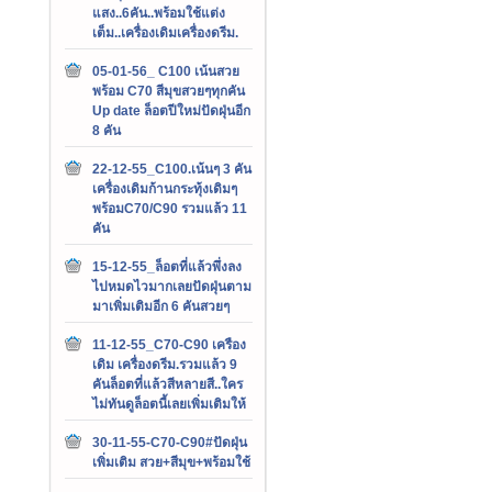
แสง..6คัน..พร้อมใช้แต่ง
เต็ม..เครื่องเดิมเครื่องดรีม.
05-01-56_ C100 เน้นสวย
พร้อม C70 สีมุขสวยๆทุกคัน
Up date ล็อตปีใหม่ปัดฝุ่นอีก
8 คัน
22-12-55_C100.เน้นๆ 3 คัน
เครื่องเดิมก้านกระทุ้งเดิมๆ
พร้อมC70/C90 รวมแล้ว 11
คัน
15-12-55_ล็อตที่แล้วพึ่งลง
ไปหมดไวมากเลยปัดฝุ่นตาม
มาเพิ่มเติมอีก 6 คันสวยๆ
11-12-55_C70-C90 เครือง
เดิม เครื่องดรีม.รวมแล้ว 9
คันล็อตที่แล้วสีหลายสี..ใคร
ไม่ทันดูล็อตนี้เลยเพิ่มเติมให้
30-11-55-C70-C90#ปัดฝุ่น
เพิ่มเติม สวย+สีมุข+พร้อมใช้