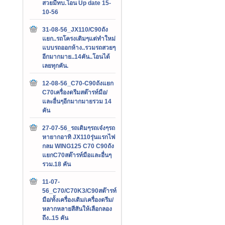
สวยมีทบ.โอน Up date 15-
10-56
31-08-56_JX110/C90ถัง
แยก..รถโครงเดิมๆแต่ทำใหม่
แบบรถออกห้าง..รวมรถสวยๆ
อีกมากมาย..14คัน..โอนได้
เลยทุกคัน.
12-08-56_C70-C90ถังแยก
C70เครื่องดรีมสต๊ารท์มือ/
และอื่นๆอีกมากมายรวม 14
คัน
27-07-56_รถเดิมๆรถเจ๋งๆรถ
หายากอาทิ JX110รุ่นแรกไฟ
กลม WING125 C70 C90ถัง
แยกC70สต๊ารท์มือและอื่นๆ
รวม.18 คัน
11-07-
56_C70/C70K3/C90สต๊ารท์
มือ/ทั้งเครื่องเดิม/เครื่องดรีม/
หลากหลายสีสันให้เลือกลอง
ถึง..15 คัน