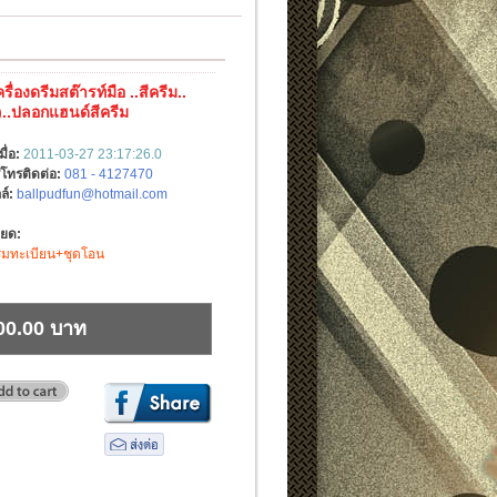
รื่องดรีมสต๊ารท์มือ ..สีครีม..
1)..ปลอกแฮนด์สีครีม
มื่อ:
2011-03-27 23:17:26.0
์โทรติดต่อ:
081 - 4127470
ล์:
ballpudfun@hotmail.com
ียด:
ดรีมทะเบียน+ชุดโอน
00.00 บาท