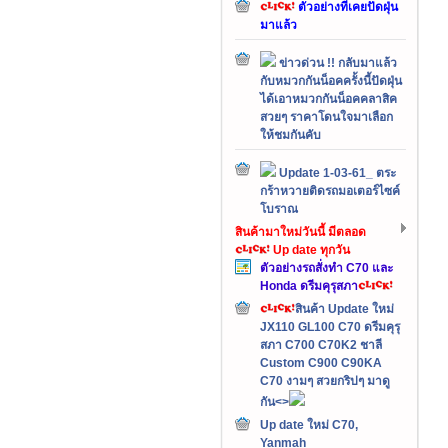
ตัวอย่างที่เคยปัดฝุ่น
มาแล้ว
ข่าวด่วน !! กลับมาแล้ว
กับหมวกกันน็อคครั้งนี้ปัดฝุ่น
ได้เอาหมวกกันน็อคคลาสิค
สวยๆ ราคาโดนใจมาเลือก
ให้ชมกันคับ
Update 1-03-61_ ตระ
กร้าหวายติดรถมอเตอร์ไซค์
โบราณ
สินค้ามาใหม่วันนี้ มีตลอด
Up date ทุกวัน
ตัวอย่างรถสั่งทำ C70 และ
Honda ดรีมคุรุสภา
สินค้า Update ใหม่
JX110 GL100 C70 ดรีมคุรุ
สภา C700 C70K2 ชาลี
Custom C900 C90KA
C70 งามๆ สวยกริปๆ มาดู
กัน<>
Up date ใหม่ C70,
Yanmah