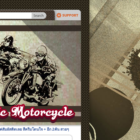
แค่สัมผัสติดเลย สีครีมโดนใจ + อีก 2คัน สวยๆ