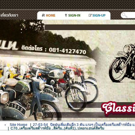
Site Home
|
27-03-54_ปัดฝุ่นเพิ่มเติมอีก 3 คัน แรงๆ เป็นเครื่องดรีมสต๊ารท์มือ 
|
C70..เครื่องดรีมสต๊ารท์มือ ..สีครีม..(คันที่1)..ปลอกแฮนด์สีครีม