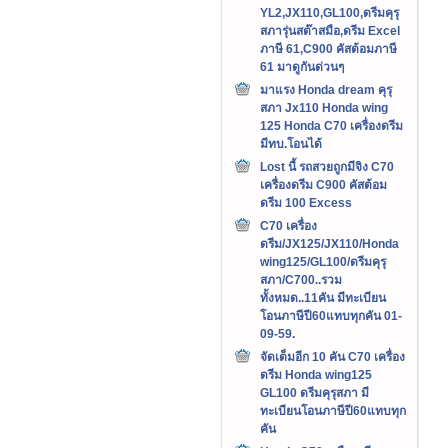
YL2,JX110,GL100,ดรีมคุรุ
สภารุ่นสต๊าสมือ,ดรีม Excel
ภาษี 61,C900 คัสต้อมภาษี
61 มาดูกันด่วนๆ
มาแรง Honda dream คุรุ
สภา Jx110 Honda wing
125 Honda C70 เครื่องดรีม
มีทบ.โอนได้
Lost นี้ รถสวยถูกมีจิง C70
เครื่องดรีม C900 คัสต้อม
ดรีม 100 Excess
C70 เครื่อง
ดรีม/JX125/JX110/Honda
wing125/GL100/ดรีมคุรุ
สภา/C700..รวม
ทั้งหมด..11คัน มีทะเบียน
โอนภาษีปี60แทบทุกคัน 01-
09-59.
จัดเต็มอีก 10 คัน C70 เครื่อง
ดรีม Honda wing125
GL100 ดรีมคุรุสภา มี
ทะเบียนโอนภาษีปี60แทบทุก
คัน