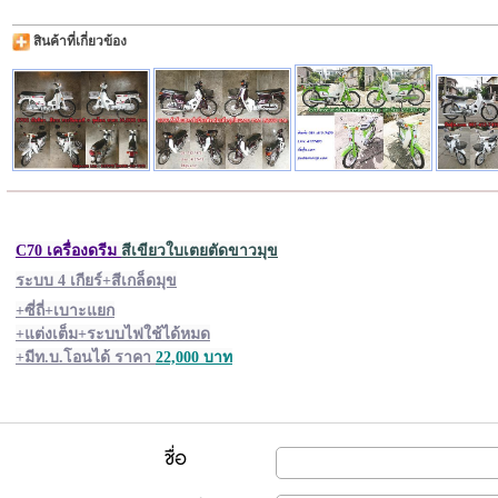
สินค้าที่เกี่ยวข้อง
C70 เครื่องดรีม
สีเขียวใบเตยตัดขาวมุข
ระบบ 4 เกียร์+สีเกล็ดมุข
+ซี่ถี่+เบาะแยก
+แต่งเต็ม+ระบบไฟใช้ได้หมด
+มีท.บ.โอนได้ ราคา
22,000 บาท
ชื่อ