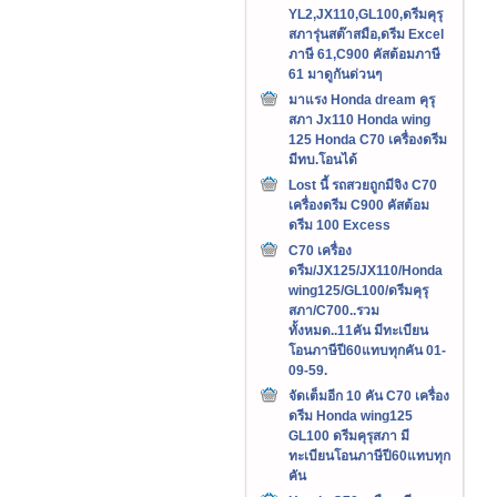
YL2,JX110,GL100,ดรีมคุรุ
สภารุ่นสต๊าสมือ,ดรีม Excel
ภาษี 61,C900 คัสต้อมภาษี
61 มาดูกันด่วนๆ
มาแรง Honda dream คุรุ
สภา Jx110 Honda wing
125 Honda C70 เครื่องดรีม
มีทบ.โอนได้
Lost นี้ รถสวยถูกมีจิง C70
เครื่องดรีม C900 คัสต้อม
ดรีม 100 Excess
C70 เครื่อง
ดรีม/JX125/JX110/Honda
wing125/GL100/ดรีมคุรุ
สภา/C700..รวม
ทั้งหมด..11คัน มีทะเบียน
โอนภาษีปี60แทบทุกคัน 01-
09-59.
จัดเต็มอีก 10 คัน C70 เครื่อง
ดรีม Honda wing125
GL100 ดรีมคุรุสภา มี
ทะเบียนโอนภาษีปี60แทบทุก
คัน