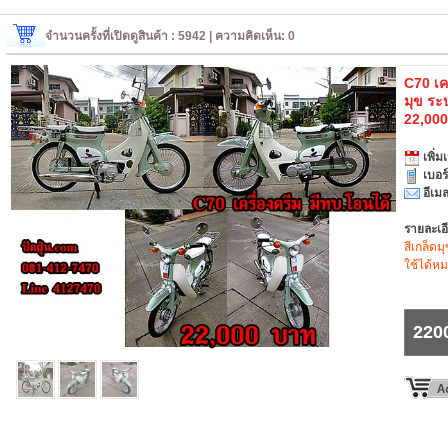
จำนวนครั้งที่เปิดดูสินค้า : 5942 | ความคิดเห็น: 0
C70 เค
มุข ระ
22,00
เพิ่มเ
เบอร
อีเมล
รายละเอ
สีเกล็ดม
ใช้ได้ห
220