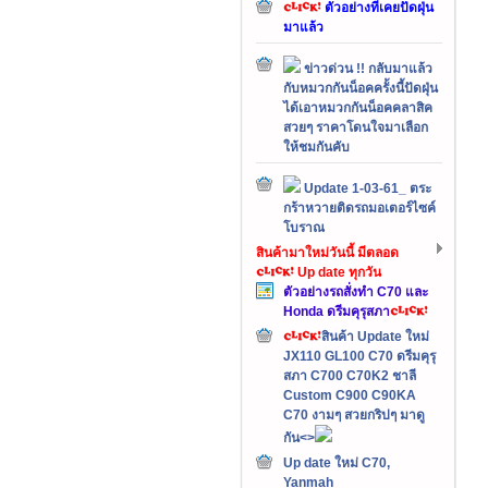
ตัวอย่างที่เคยปัดฝุ่น
มาแล้ว
ข่าวด่วน !! กลับมาแล้ว
กับหมวกกันน็อคครั้งนี้ปัดฝุ่น
ได้เอาหมวกกันน็อคคลาสิค
สวยๆ ราคาโดนใจมาเลือก
ให้ชมกันคับ
Update 1-03-61_ ตระ
กร้าหวายติดรถมอเตอร์ไซค์
โบราณ
สินค้ามาใหม่วันนี้ มีตลอด
Up date ทุกวัน
ตัวอย่างรถสั่งทำ C70 และ
Honda ดรีมคุรุสภา
สินค้า Update ใหม่
JX110 GL100 C70 ดรีมคุรุ
สภา C700 C70K2 ชาลี
Custom C900 C90KA
C70 งามๆ สวยกริปๆ มาดู
กัน<>
Up date ใหม่ C70,
Yanmah