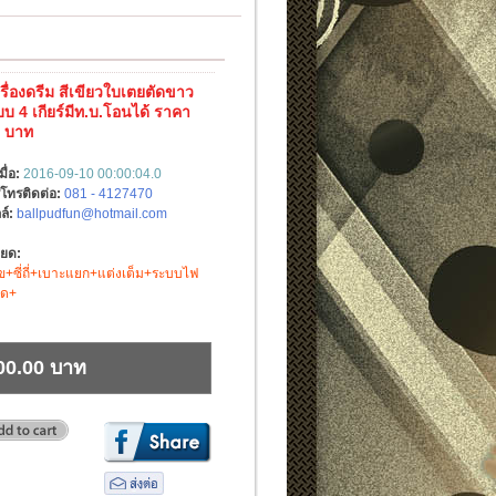
รื่องดรีม สีเขียวใบเตยตัดขาว
บบ 4 เกียร์มีท.บ.โอนได้ ราคา
0 บาท
มื่อ:
2016-09-10 00:00:04.0
์โทรติดต่อ:
081 - 4127470
ล์:
ballpudfun@hotmail.com
ียด:
ุข+ซี่ถี่+เบาะแยก+แต่งเต็ม+ระบบไฟ
มด+
00.00 บาท