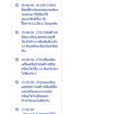
26-06-56_GL100 C70K3
ล็อตนี้สำหรับคนชอบรถเดิมๆ
รถเจ๋งๆมาให้เลือกให้
ลอง12คันมีทั้งภาษี
ปีี56+พ.ร.บ.มีท.บ.โอนทุกคัน
15-06-56_C70 C90สต๊ารท์
มือ(ทะเบียน.ช4444.)/ทุกสี
โดนใจทำมาเพิ่มเติมอีกแล้ว
13 คันรถมีทะเบียนโอนได้ทุก
คัน..
04-06-56_C70เครื่องเดิม/
เครื่องดรีม/C90สต๊ารท์มือ/
พร้อมโชว์ทั้ง..13 คัน#รับรอง
ไม่ผิดหวัง #
31-05-56_JX110ทะเบียน
ค0999/C70สต๊ารท์มือ/มีทั้ง/
ธง/แตร์ลม/ตะแกรงหลัง/
พร้อมโชว์เหมือนออก
ห้าง#รับรองไม่ผิดหวัง
17-05-56