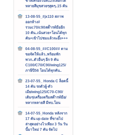
ชาลีเครื่องไนท์125เลือกได้
หลายสีมุขสวยๆสุดๆ..15 คัน
13-08-55_#jx110 สภาพ
ออกห้าง#
รวมc70/c90สต๊่ารท์มืออีก
10 คัน..เน้นสวย+โอนได้ทุก
คัน+เข้าไปชมแล้วจะอึ้ง+++
04-08-55_##C100## ตาม
ขอจัดให้แล้ว..พร้อมพัก
พวก..ตัวอื่นๆ อีก 9 คัน
C100/C70/C90/wing125/
ภาษีปี56 โอนได้ทุกคัน..
23-07-55_ Honda C ล็อตนี้
14 คัน รถตัวผู้-ตัว
เมีย/wing125/C70-C90/
เดิมๆ/เครื่องดรีมสต๊ารท์มือ/
หลากหลายสี มีทบ.โอน
14-07-55_Honda หลังจาก
17 คัน up date ที่ขายไป
ล่าสุดอย่างไวเพียง 3 วัน วัน
นี้มาใหม่ 7 คัน จัดไป