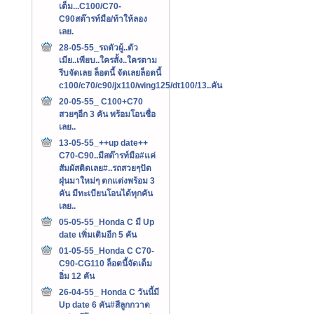
เต็ม...C100/C70-
C90สต๊ารท์มือ/ท้าให้ลอง
เลย.
28-05-55_รถตัวผู้..ตัว
เมีย..เพียบ..ใครสั้ง..ใครตาม
รีบจัดเลย ล็อตนี้ จัดเลยล็อตนี้
c100/c70/c90/jx110/wing125/dt100/13..คัน
20-05-55_ C100+C70
สวยๆอีก 3 คัน พร้อมโอนชื่อ
เลย..
13-05-55_++up date++
C70-C90..มีสต๊ารท์มือ#แค่
สัมผัสติดเลย#..รถสวยๆปัด
ฝุ่นมาใหม่ๆ ตกแต่งพร้อม 3
คัน มีทะเบียนโอนได้ทุกคัน
เลย..
05-05-55_Honda C มี Up
date เพิ่มเติมอีก 5 คัน
01-05-55_Honda C C70-
C90-CG110 ล็อตนี้จัดเต็ม
อิ่ม 12 คัน
26-04-55_ Honda C วันนี้มี
Up date 6 คัน#สีลูกกวาด