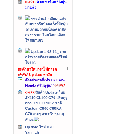
ตัวอย่างที่เคยปัดฝุ่น
มาแล้ว
ข่าวด่วน !! กลับมาแล้ว
กับหมวกกันน็อคครั้งนี้ปัดฝุ่น
ได้เอาหมวกกันน็อคคลาสิค
สวยๆ ราคาโดนใจมาเลือก
ให้ชมกันคับ
Update 1-03-61_ ตระ
กร้าหวายติดรถมอเตอร์ไซค์
โบราณ
สินค้ามาใหม่วันนี้ มีตลอด
Up date ทุกวัน
ตัวอย่างรถสั่งทำ C70 และ
Honda ดรีมคุรุสภา
สินค้า Update ใหม่
JX110 GL100 C70 ดรีมคุรุ
สภา C700 C70K2 ชาลี
Custom C900 C90KA
C70 งามๆ สวยกริปๆ มาดู
กัน<>
Up date ใหม่ C70,
Yanmah