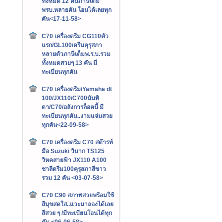
ทั้งหมด 12 คันภาษีเต็ม
พรบ.หลายคัน โอนได้เลยทุก
คัน<17-11-58>
C70 เครื่องดรีม CG110ตัว
แรก/GL100/ดรีมคุรุสภา
หลายตัวภาษีเต็มพ.ร.บ.รวม
ทั้งหมดสวยๆ 13 คัน มี
ทะเบียนทุกคัน
C70 เครื่องดรีม/Yamaha dt
100/JX110/C700นันทิ
ดา/C70/อลังการล็อตนี้ มี
ทะเบียนทุกคัน..งามแจ่มสวย
ทุกคัน<22-09-58>
C70 เครื่องดรีม C70 สต๊ารท์
มือ Suzuki วิบาก TS125
วิหคสายฟ้า JX110 A100
ชาลีดรีม100คุรุสภาสีขาว
รวม 12 คัน <03-07-58>
C70 C90 สภาพสวยพร้อมใช้
สีมุขสดใส..แวะมาลองได้เลย
สีสวย ๆ /มีทะเบียนโอนได้ทุก
คัน <06-06-58>