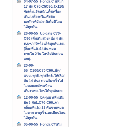
04-07-55_Honda C มหึมา
17 คัน C70K3/C90/JX110/
จัดเต็ม..จัดหนัก..ทั้งเครื่อง
เดิม/เครื่องดรีม/คัสต้อ
มสต๊ารท์มือ/ภาษีเต็มมีโอน
ได้ทุกคัน..
26-06-55_Up date C70-
C90 เพิ่มเติมสวยๆ อีก 4 คัน
ท.บ+ภาษี+โอนได้ทุกคันเลย..
(ล็อตที่แล้ว14คัน หมด
ภายใน 2วัน ใครไม่ทันด่วน
เลย).
20-06-
55_C100/C70/C90..มีทุก
แบบ..ทุกสี..ทุกสไตล์..ให้เลือก
สัน 14 คัน# ด่วน!!มาเร็วไป
ไวขอบอก#ทะเบียน
เต็ม+พรบ..โอนได้ทุกคันเลย
12-06-55_ปัดฝุ่นมาเพิ่มเติม
อีก 6 คัน!..C70-C90..จา
กล็อตที่แล้ว 11 คันขายหมด
ไวมาก มาดูเร็ว..ทะเบียนโอน
ได้ทุกคัน.
05-06-55_Honda C#เติม