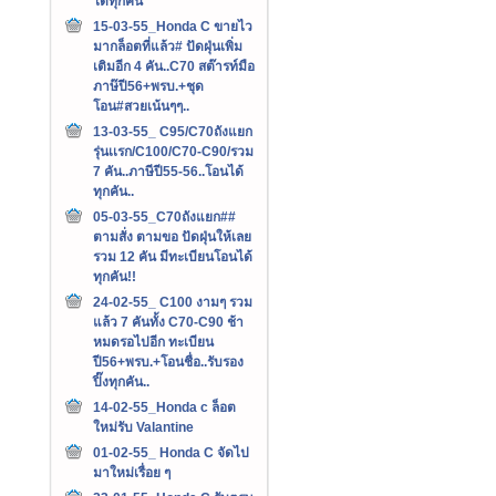
ได้ทุกคัน
15-03-55_Honda C ขายไว
มากล็อตที่แล้ว# ปัดฝุ่นเพิ่ม
เติมอีก 4 คัน..C70 สต๊ารท์มือ
ภาษ๊ปี56+พรบ.+ชุด
โอน#สวยเน้นๆๆ..
13-03-55_ C95/C70ถังแยก
รุ่นเเรก/C100/C70-C90/รวม
7 คัน..ภาษีปี55-56..โอนได้
ทุกคัน..
05-03-55_C70ถังแยก##
ตามสั่ง ตามขอ ปัดฝุ่นให้เลย
รวม 12 คัน มีทะเบียนโอนได้
ทุกคัน!!
24-02-55_ C100 งามๆ รวม
แล้ว 7 คันทั้ง C70-C90 ช้า
หมดรอไปอีก ทะเบียน
ปี56+พรบ.+โอนชื่อ..รับรอง
ปิ๊งทุกคัน..
14-02-55_Honda c ล็อต
ใหม่รับ Valantine
01-02-55_ Honda C จัดไป
มาใหม่เรื่อย ๆ