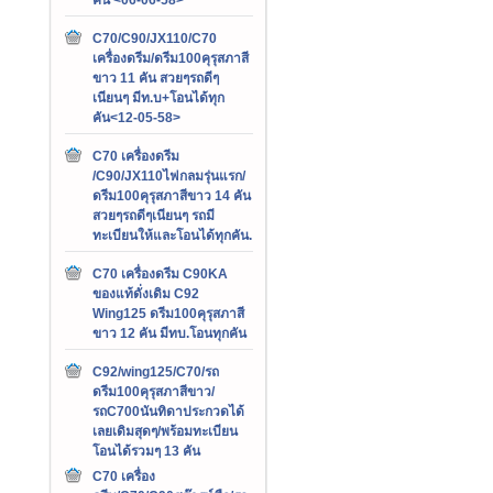
C70/C90/JX110/C70
เครื่องดรีม/ดรีม100คุรุสภาสี
ขาว 11 คัน สวยๆรถดีๆ
เนียนๆ มีท.บ+โอนได้ทุก
คัน<12-05-58>
C70 เครื่องดรีม
/C90/JX110ไฟกลมรุ่นแรก/
ดรีม100คุรุสภาสีขาว 14 คัน
สวยๆรถดีๆเนียนๆ รถมี
ทะเบียนให้และโอนได้ทุกคัน.
C70 เครื่องดรีม C90KA
ของแท้ดั่งเดิม C92
Wing125 ดรีม100คุรุสภาสี
ขาว 12 คัน มีทบ.โอนทุกคัน
C92/wing125/C70/รถ
ดรีม100คุรุสภาสีขาว/
รถC700นันทิดาประกวดได้
เลยเดิมสุดๆ/พร้อมทะเบียน
โอนได้รวมๆ 13 คัน
C70 เครื่อง