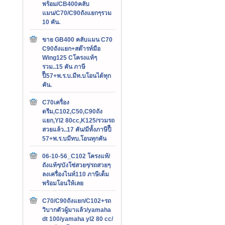
พร้อม/CB400คลับ
แมน/C70/C90ถังแยกๆรวม
10 คัน.
ขาย GB400 คลับแมน C70
C90ถังแยก+สต๊ารท์มือ
Wing125 Cโครงแท้ๆ
รวม..15 คัน ภาษี
ปีี57+พ.ร.บ.มีท.บโอนได้ทุก
คัน.
C70เครื่อง
ดรีม,C102,C50,C90ถัง
แยก,Yl2 80cc,K125/รวมรถ
สวยแล้ว..17 คัน/มีทั้งภาษีปีี
57+พ.ร.บมีทบ.โอนทุกคัน
06-10-56_C102 โครงแท้/
ถังแท้ๆ/บังโซ่สวยๆ/รถสวยๆ
ลงเครื่องไนท์110 ภาษีเต็ม
พร้อมโอนให้เลย
C70/C90ถังแยก/C102+รถ
วิบากตัวผู้มาแล้ว/yamaha
dt 100/yamaha yl2 80 cc/