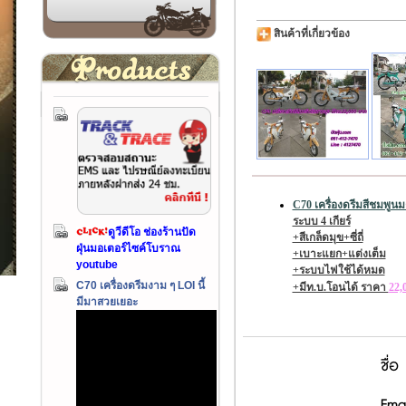
สินค้าที่เกี่ยวข้อง
C70 เครื่องดรีมสีชมพูน
ระบบ 4 เกียร์
ดูวีดีโอ ช่องร้านปัด
+สีเกล็ดมุข+ซี่ถี่
ฝุ่นมอเตอร์ไซค์โบราณ
+เบาะแยก+แต่งเต็ม
youtube
+ระบบไฟใช้ได้หมด
C70 เครื่องดรีมงาม ๆ LOI นี้
+มีท.บ.โอนได้ ราคา
22,
มีมาสวยเยอะ
ชื่อ
Emai