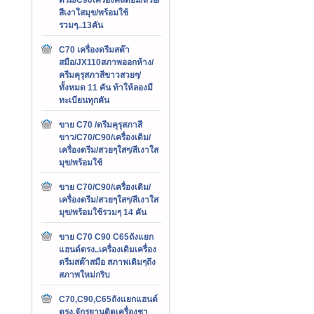
สีเงาใสมุข/พร้อมใช้
รวมๆ..13คัน
C70 เครื่องดรีมสต๊า
สมือ/JX110สภาพออกห้าง/
ครีมคุรุสภาสีขาวสวยๆ/
ทั้งหมด 11 คัน ท้าให้ลองมี
ทะเบียนทุกคัน
ขาย C70 /ดรีมคุรุสภาสี
ขาว/C70/C90/เครื่องเดิม/
เครื่องดรีม/สวยๆใสๆ/สีเงาใส
มุข/พร้อมใช้
ขาย C70/C90/เครื่องเดิม/
เครื่องดรีม/สวยๆใสๆ/สีเงาใส
มุข/พร้อมใช้รวมๆ 14 คัน
ขาย C70 C90 C65ถังแยก
แฮนด์ตรง..เครื่องเดิมเครื่อง
ดรีมสต๊าสมือ สภาพเดิมๆถึง
สภาพใหม่กริบ
C70,C90,C65ถังแยกแฮนด์
ตรง,จักรยานติดเครื่องชา