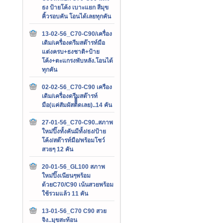
ธง ป้ายโค้ง เบาะแยก สีมุข
คิ้วรอบคัน โอนได้เลยทุกคัน
13-02-56_C70-C90/เครื่อง
เดิม/เครื่องดรีมสต๊ารท์มือ
แต่งครบ+ธงชาติ+ป้าย
โค้ง+ตะแกรงพับหลัง.โอนได้
ทุกคัน
02-02-56_C70-C90 เครือง
เดิม/เครื่องดรีมสต๊ารท์
มือ(แค่สัมผัสติิิิดเลย)..14 คัน
27-01-56_C70-C90..สภาพ
ใหม่ปิ๊งทั้งคันมีทั้ง/ธง/ป้าย
โค้ง/สต๊ารท์มือ/พร้อมโชว์
สวยๆ 12 คัน
20-01-56_GL100 สภาพ
ใหม่ปิ๊งเนียนๆพร้อม
ด้วยC70/C90 เน้นสวยพร้อม
ใช้รวมแล้ว 11 คัน
13-01-56_C70 C90 สวย
จิง..มุขสะท้อน