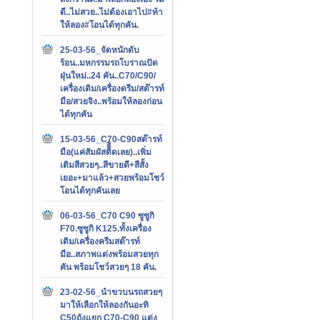
ดี..ไม่สวย..ไม่ต้องเอาไป#ท้า
ให้ลอง#โอนได้ทุกคัน.
25-03-56_จัดหนักดับ
ร้อน..มหกรรมรถโบราณปัด
ฝุ่นใหม่..24 คัน..C70/C90/
เครื่องเดิม/เครื่องดรีม/สต๊ารท์
มือ/สวยจิง..พร้อมให้ลองก่อน
ได้ทุกคัน
15-03-56_C70-C90สต๊ารท์
มือ(แค่สัมผัสติิิิดเลย)..เพิ่ม
เติมสีสวยๆ..สีขายดี+สีสั้ง
เยอะ+มาแล้ว+สวยพร้อมโชว์
โอนได้ทุกคันเลย
06-03-56_C70 C90 ซูซูกิ
F70.ซูซูกิ K125.ทั้งเครื่อง
เดิม/เครื่องครีมสต๊ารท์
มือ..สภาพแต่งพร้อมสวยทุก
คัน พร้อมโชว์สวยๆ 18 คัน.
23-02-56_นำขวบนรถสวยๆ
มาให้เลือกให้ลองกันอะทิ
C50ถังแยก C70-C90 แต่ง