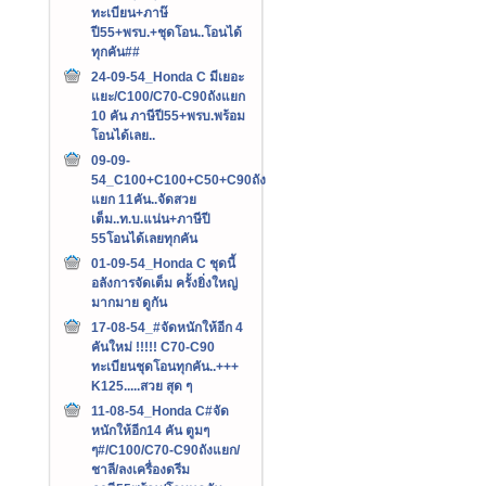
ทะเบียน+ภาษ๊
ปี55+พรบ.+ชุดโอน..โอนได้
ทุกคัน##
24-09-54_Honda C มีเยอะ
แยะ/C100/C70-C90ถังแยก
10 คัน ภาษีปี55+พรบ.พร้อม
โอนได้เลย..
09-09-
54_C100+C100+C50+C90ถัง
แยก 11คัน..จัดสวย
เต็ม..ท.บ.แน่น+ภาษีปี
55โอนได้เลยทุกคัน
01-09-54_Honda C ชุดนี้
อลังการจัดเต็ม ครั้งยิ่งใหญ่
มากมาย ดูกัน
17-08-54_#จัดหนักให้อีก 4
คันใหม่ !!!!! C70-C90
ทะเบียนชุดโอนทุกคัน..+++‏
K125.....สวย สุด ๆ
11-08-54_Honda C#จัด
หนักให้อีก14 คัน ตูมๆ
ๆ#/C100/C70-C90ถังแยก/
ชาลี/ลงเครื่องดรีม