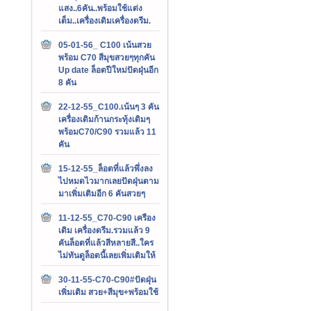
แสง..6คัน..พร้อมใช้แต่ง
เต็ม..เครื่องเดิมเครื่องดรีม.
05-01-56_ C100 เน้นสวย
พร้อม C70 สีมุขสวยๆทุกคัน
Up date ล็อตปีใหม่ปัดฝุ่นอีก
8 คัน
22-12-55_C100.เน้นๆ 3 คัน
เครื่องเดิมก้านกระทุ้งเดิมๆ
พร้อมC70/C90 รวมแล้ว 11
คัน
15-12-55_ล็อตที่แล้วพึ่งลง
ไปหมดไวมากเลยปัดฝุ่นตาม
มาเพิ่มเติมอีก 6 คันสวยๆ
11-12-55_C70-C90 เครือง
เดิม เครื่องดรีม.รวมแล้ว 9
คันล็อตที่แล้วสีหลายสี..ใคร
ไม่ทันดูล็อตนี้เลยเพิ่มเติมให้
30-11-55-C70-C90#ปัดฝุ่น
เพิ่มเติม สวย+สีมุข+พร้อมใช้