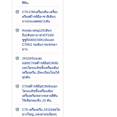
สีสัน..
C70-C90เครื่องเดิม-เครื่อง
ดรีมสต๊ารท์มือ+ชาลีเดิมๆ
จากประเทศพม่า1คัน
Honda wing125เดิมๆ
ถึง2คัน/ยามาฮ่าDT100/
ซูซูกิA80/C50K1ถังแยก
C70K2 รถเดิมๆ รถเจ๋งๆหา
ยาก.
JX110/Suzuki
A80/C70สต๊ารท์มือ/C90ถัง
แยกโครงแท้ๆ/ทั้งเครื่องเดิม/
เครื่องดรีม..มีทะเบียนโอนได้
ทุกคัน
C70สต๊ารท์มือ/C90ถังแยก
โครงแท้ๆ/ทั้งเครื่องเดิม/
เครื่องดรีม/หลากหลายสีสัน
ให้เลือกลองถึง..15 คัน.
C70 เครื่องดรีม JX110ท่อโต
ยางใหญ่..แต่งสวยๆเนียนๆ