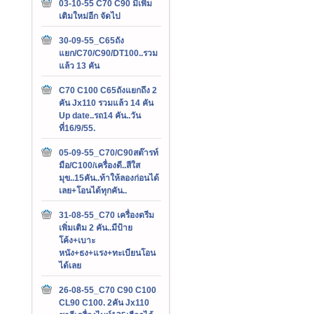
03-10-55 C70 C90 มีเพิ่ม
เติมใหม่อีก จัดไป
30-09-55_C65ถัง
แยก/C70/C90/DT100..รวม
แล้ว 13 คัน
C70 C100 C65ถังแยกถึง 2
คัน Jx110 รวมแล้ว 14 คัน
Up date..รถ14 คัน..วัน
ที่16/9/55.
05-09-55_C70/C90สต๊ารท์
มือ/C100/เครื่องดี..สีใส
มุข..15คัน..ท้าให้ลองก่อนได้
เลย+โอนได้ทุกคัน..
31-08-55_C70 เครื่องดรีม
เพิ่มเติม 2 คัน..มีป้าย
โค้ง+เบาะ
หนัง+ธง+แรง+ทะเบียนโอน
ได้เลย
26-08-55_C70 C90 C100
CL90 C100. 2คัน Jx110