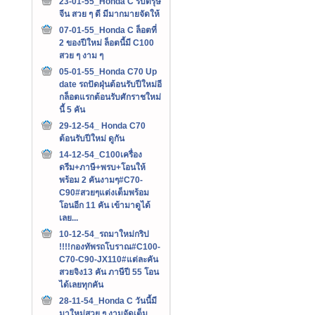
23-01-55_Honda C รับตรุษ
จีน สวย ๆ ดี มีมากมายจัดให้
07-01-55_Honda C ล็อตที่
2 ของปีใหม่ ล็อตนี้มี C100
สวย ๆ งาม ๆ
05-01-55_Honda C70 Up
date รถปัดฝุ่นต้อนรับปีใหม่อี
กล็อตแรกต้อนรับศักราชใหม่
นี้ 5 คัน
29-12-54_ Honda C70
ต้อนรับปีใหม่ ดูกัน
14-12-54_C100เครื่อง
ดรีม+ภาษี+พรบ+โอนให้
พร้อม 2 คันงามๆ#C70-
C90#สวยๆแต่งเต็มพร้อม
โอนอีก 11 คัน เข้ามาดูได้
เลย...
10-12-54_รถมาใหม่กริป
!!!!กองทัพรถโบราณ#C100-
C70-C90-JX110#แต่ละคัน
สวยจิง13 คัน ภาษีปี 55 โอน
ได้เลยทุกคัน
28-11-54_Honda C วันนี้มี
มาใหม่สวย ๆ งามจัดเต็ม