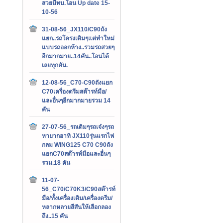
สวยมีทบ.โอน Up date 15-
10-56
31-08-56_JX110/C90ถัง
แยก..รถโครงเดิมๆแต่ทำใหม่
แบบรถออกห้าง..รวมรถสวยๆ
อีกมากมาย..14คัน..โอนได้
เลยทุกคัน.
12-08-56_C70-C90ถังแยก
C70เครื่องดรีมสต๊ารท์มือ/
และอื่นๆอีกมากมายรวม 14
คัน
27-07-56_รถเดิมๆรถเจ๋งๆรถ
หายากอาทิ JX110รุ่นแรกไฟ
กลม WING125 C70 C90ถัง
แยกC70สต๊ารท์มือและอื่นๆ
รวม.18 คัน
11-07-
56_C70/C70K3/C90สต๊ารท์
มือ/ทั้งเครื่องเดิม/เครื่องดรีม/
หลากหลายสีสันให้เลือกลอง
ถึง..15 คัน