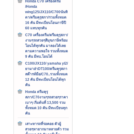
Honda C70 เครืองดรีม
/Honda
wing125/JX110/C700นันทิ
ดา/ดรีมคุรุสภา/รวมทั้งหมด
16 คัน มีทะเบียนโอนภาษีปี
60 แทบทุกคัน
C70 เครื่องดรีม/ดรีมคุรุสภา/
งามๆรถสวยๆสีมุขภาษีพร้อม
โอนได้ทุกคัน มาลองได้เลย
ตามความพอใจ รวมทั้งหมด
9 คัน มีทบ.โอนได้
C100/JX110/ yamaha yl2/
ยามาฮ่าDT100/ดรีมคุรุสภา
สต๊ารท์มือ/C70..รวมทั้งหมด
12 คัน มีทะเบียนโอนได้ทุก
คัน
Honda ดรีมคุรุ
สภา/C70งามๆรถสวยๆราคา
เบาๆ เริ่มต้นที่ 13,500 รวม
ทั้งหมด 10 คัน มีทะเบียนทุก
คัน
เสาะหารถที่รอคอย ตัวผู้
สวยๆหายากมาหลายตัว รวม