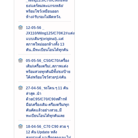
_Wing125/C70/C90/มีทั้ง/
ธง/แตร์ลม/ตะแกรงหลัง/
พร้อมโชว์เหมือนออก
ห้าง#รับรองไม่ผิดหวัง.
12-05-56 _
JX110/Wing125/C70K2#แต่ง
แบบเดิมๆ(original)..แต่
สภาพใหม่ออกห้างทั้ง 13
คัน..มีทะเบียนโอนได้ทุกคัน
05-05-56_C50/C70/เครื่อง
เดิม/เครื่องดรีม/..สภาพแต่ง
พร้อมสวยทุกคันมีทั้ง/ธง/ป้าย
โค้ง/พร้อมโชว์สวยๆ14คัน
27-04-56_รถโดน ๆ 11 คัน
ล่าสุด .นำ
ด้วยC95/C70/C90สต๊ารท์
มือ/เครื่องเดิม-ครืองดรีม/ทุก
คันคัดแล้วอย่างสวย..มี
ทะเบียนโอนได้ทุกคันเลย
18-04-56_C70 C90 สวย ๆ
12 คัน Update หลัง
สงกรานต์.มาเลือกลองเอง ไม่