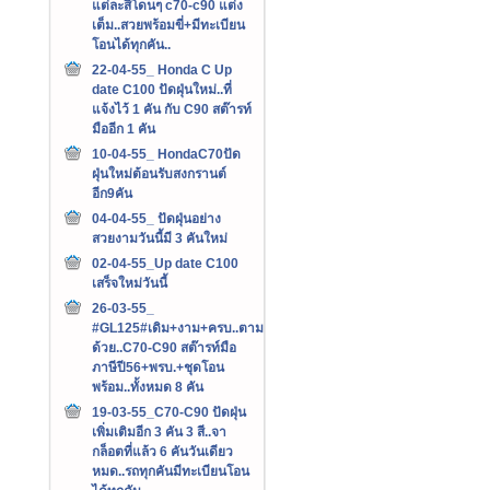
แต่ละสีโดนๆ c70-c90 แต่ง
เต็ม..สวยพร้อมขี่+มีทะเบียน
โอนได้ทุกคัน..
22-04-55_ Honda C Up
date C100 ปัดฝุ่นใหม่..ที่
แจ้งไว้ 1 คัน กับ C90 สต๊ารท์
มืออีก 1 คัน
10-04-55_ HondaC70ปัด
ฝุ่นใหม่ต้อนรับสงกรานต์
อีก9คัน
04-04-55_ ปัดฝุ่นอย่าง
สวยงามวันนี้มี 3 คันใหม่
02-04-55_Up date C100
เสร็จใหม่วันนี้
26-03-55_
#GL125#เดิม+งาม+ครบ..ตาม
ด้วย..C70-C90 สต๊ารท์มือ
ภาษีปี56+พรบ.+ชุดโอน
พร้อม..ทั้งหมด 8 คัน
19-03-55_C70-C90 ปัดฝุ่น
เพิ่มเติมอีก 3 คัน 3 สี..จา
กล็อตที่แล้ว 6 คันวันเดียว
หมด..รถทุกคันมีทะเบียนโอน