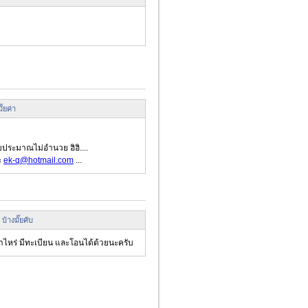
ั้ยค่า
บประมาณไม่อำนวย ฮิฮิ....
ะ
ek-q@hotmail.com
...
 บ้างมั๊ยคับ
ท่าไหร่ มีทะเบียน และโอนได้ด้วยนะครับ