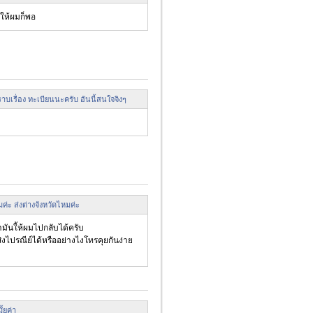
นให้ผมก็พอ
บเรื่อง ทะเบียนนะครับ อันนี้สนใจจิงๆ
่ะ ส่งต่างจังหวัดไหมค่ะ
ำมันใ้ห้ผมไปกลับได้ครับ
่งไปรณีย์ได้หรืออย่างไงโทรคุยกันง่าย
ั้ยค่า