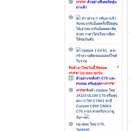
ตัวอย่างที่เคยปัดฝุ่น
มาแล้ว
ข่าวด่วน !! กลับมาแล้ว
กับหมวกกันน็อคครั้งนี้ปัดฝุ่น
ได้เอาหมวกกันน็อคคลาสิค
สวยๆ ราคาโดนใจมาเลือก
ให้ชมกันคับ
Update 1-03-61_ ตระ
กร้าหวายติดรถมอเตอร์ไซค์
โบราณ
สินค้ามาใหม่วันนี้ มีตลอด
Up date ทุกวัน
ตัวอย่างรถสั่งทำ C70 และ
Honda ดรีมคุรุสภา
สินค้า Update ใหม่
JX110 GL100 C70 ดรีมคุรุ
สภา C700 C70K2 ชาลี
Custom C900 C90KA
C70 งามๆ สวยกริปๆ มาดู
กัน<>
Up date ใหม่ C70,
Yanmah