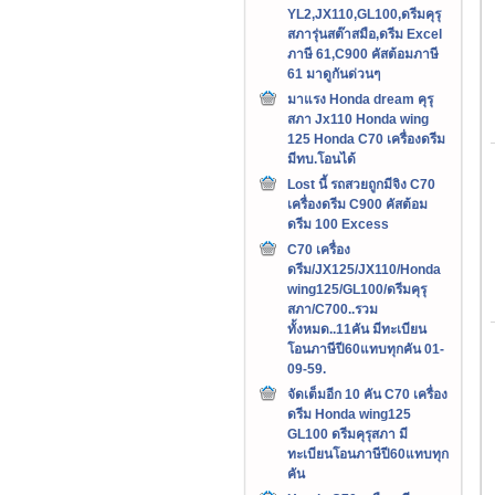
YL2,JX110,GL100,ดรีมคุรุ
สภารุ่นสต๊าสมือ,ดรีม Excel
ภาษี 61,C900 คัสต้อมภาษี
61 มาดูกันด่วนๆ
มาแรง Honda dream คุรุ
สภา Jx110 Honda wing
125 Honda C70 เครื่องดรีม
มีทบ.โอนได้
Lost นี้ รถสวยถูกมีจิง C70
เครื่องดรีม C900 คัสต้อม
ดรีม 100 Excess
C70 เครื่อง
ดรีม/JX125/JX110/Honda
wing125/GL100/ดรีมคุรุ
สภา/C700..รวม
ทั้งหมด..11คัน มีทะเบียน
โอนภาษีปี60แทบทุกคัน 01-
09-59.
จัดเต็มอีก 10 คัน C70 เครื่อง
ดรีม Honda wing125
GL100 ดรีมคุรุสภา มี
ทะเบียนโอนภาษีปี60แทบทุก
คัน