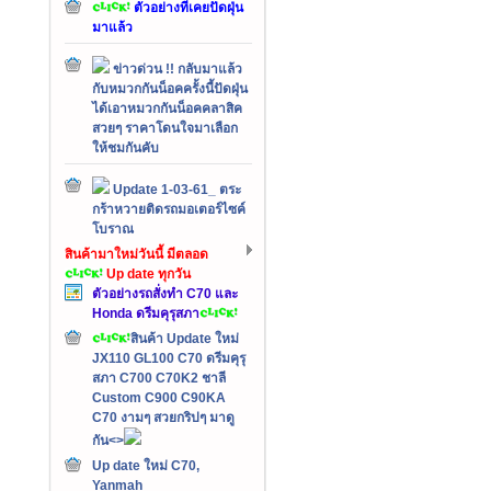
ตัวอย่างที่เคยปัดฝุ่น
มาแล้ว
ข่าวด่วน !! กลับมาแล้ว
กับหมวกกันน็อคครั้งนี้ปัดฝุ่น
ได้เอาหมวกกันน็อคคลาสิค
สวยๆ ราคาโดนใจมาเลือก
ให้ชมกันคับ
Update 1-03-61_ ตระ
กร้าหวายติดรถมอเตอร์ไซค์
โบราณ
สินค้ามาใหม่วันนี้ มีตลอด
Up date ทุกวัน
ตัวอย่างรถสั่งทำ C70 และ
Honda ดรีมคุรุสภา
สินค้า Update ใหม่
JX110 GL100 C70 ดรีมคุรุ
สภา C700 C70K2 ชาลี
Custom C900 C90KA
C70 งามๆ สวยกริปๆ มาดู
กัน<>
Up date ใหม่ C70,
Yanmah