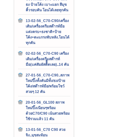
ธง ป้ายโค้ง เบาะแยก สีมุข
คิ้วรอบคัน โอนได้เลยทุกคัน
13-02-56_C70-C90/เครื่อง
เดิม/เครื่องดรีมสต๊ารท์มือ
แต่งครบ+ธงชาติ+ป้าย
โค้ง+ตะแกรงพับหลัง.โอนได้
ทุกคัน
02-02-56_C70-C90 เครือง
เดิม/เครื่องดรีมสต๊ารท์
มือ(แค่สัมผัสติิิิดเลย)..14 คัน
27-01-56_C70-C90..สภาพ
ใหม่ปิ๊งทั้งคันมีทั้ง/ธง/ป้าย
โค้ง/สต๊ารท์มือ/พร้อมโชว์
สวยๆ 12 คัน
20-01-56_GL100 สภาพ
ใหม่ปิ๊งเนียนๆพร้อม
ด้วยC70/C90 เน้นสวยพร้อม
ใช้รวมแล้ว 11 คัน
13-01-56_C70 C90 สวย
จิง..มุขสะท้อน