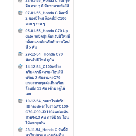
23-01-55_Honda C รับตรุษ
จีน สวย ๆ ดี มีมากมายจัดให้
07-01-55_Honda C ล็อตที่
2 ของปีใหม่ ล็อตนี้มี C100
สวย ๆ งาม ๆ
05-01-55_Honda C70 Up
date รถปัดฝุ่นต้อนรับปีใหม่อี
กล็อตแรกต้อนรับศักราชใหม่
นี้ 5 คัน
29-12-54_ Honda C70
ต้อนรับปีใหม่ ดูกัน
14-12-54_C100เครื่อง
ดรีม+ภาษี+พรบ+โอนให้
พร้อม 2 คันงามๆ#C70-
C90#สวยๆแต่งเต็มพร้อม
โอนอีก 11 คัน เข้ามาดูได้
เลย...
10-12-54_รถมาใหม่กริป
!!!!กองทัพรถโบราณ#C100-
C70-C90-JX110#แต่ละคัน
สวยจิง13 คัน ภาษีปี 55 โอน
ได้เลยทุกคัน
28-11-54_Honda C วันนี้มี
มาใหม่สวย ๆ งามจัดเต็ม