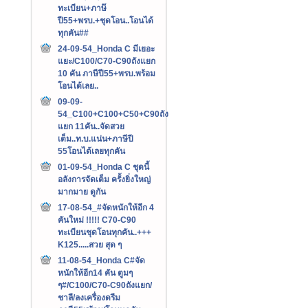
ทะเบียน+ภาษ๊
ปี55+พรบ.+ชุดโอน..โอนได้
ทุกคัน##
24-09-54_Honda C มีเยอะ
แยะ/C100/C70-C90ถังแยก
10 คัน ภาษีปี55+พรบ.พร้อม
โอนได้เลย..
09-09-
54_C100+C100+C50+C90ถัง
แยก 11คัน..จัดสวย
เต็ม..ท.บ.แน่น+ภาษีปี
55โอนได้เลยทุกคัน
01-09-54_Honda C ชุดนี้
อลังการจัดเต็ม ครั้งยิ่งใหญ่
มากมาย ดูกัน
17-08-54_#จัดหนักให้อีก 4
คันใหม่ !!!!! C70-C90
ทะเบียนชุดโอนทุกคัน..+++‏
K125.....สวย สุด ๆ
11-08-54_Honda C#จัด
หนักให้อีก14 คัน ตูมๆ
ๆ#/C100/C70-C90ถังแยก/
ชาลี/ลงเครื่องดรีม