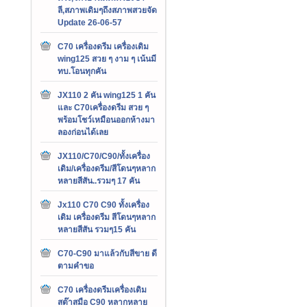
ลี,สภาพเดิมๆถึงสภาพสวยจัด
Update 26-06-57
C70 เครื่องดรีม เครื่องเดิม
wing125 สวย ๆ งาม ๆ เน้นมี
ทบ.โอนทุกคัน
JX110 2 คัน wing125 1 คัน
และ C70เครื่องดรีม สวย ๆ
พร้อมโชว์เหมือนออกห้างมา
ลองก่อนได้เลย
JX110/C70/C90/ทั้งเครื่อง
เดิม/เครื่องดรีม/สีโดนๆหลาก
หลายสีสัน..รวมๆ 17 คัน
Jx110 C70 C90 ทั้งเครื่อง
เดิม เครื่องดรีม สีโดนๆหลาก
หลายสีสัน รวมๆ15 คัน
C70-C90 มาแล้วกับสีขาย ดี
ตามคำขอ
C70 เครื่องดรีมเครื่องเดิม
สต๊าสมือ C90 หลากหลาย