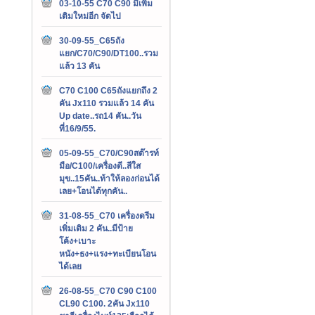
03-10-55 C70 C90 มีเพิ่ม
เติมใหม่อีก จัดไป
30-09-55_C65ถัง
แยก/C70/C90/DT100..รวม
แล้ว 13 คัน
C70 C100 C65ถังแยกถึง 2
คัน Jx110 รวมแล้ว 14 คัน
Up date..รถ14 คัน..วัน
ที่16/9/55.
05-09-55_C70/C90สต๊ารท์
มือ/C100/เครื่องดี..สีใส
มุข..15คัน..ท้าให้ลองก่อนได้
เลย+โอนได้ทุกคัน..
31-08-55_C70 เครื่องดรีม
เพิ่มเติม 2 คัน..มีป้าย
โค้ง+เบาะ
หนัง+ธง+แรง+ทะเบียนโอน
ได้เลย
26-08-55_C70 C90 C100
CL90 C100. 2คัน Jx110