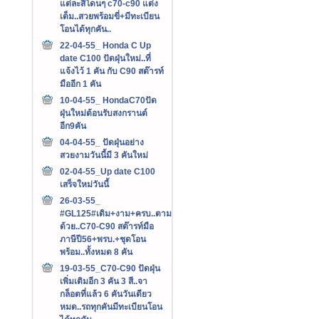
แต่ละสีโดนๆ c70-c90 แต่ง
เต็ม..สวยพร้อมขี่+มีทะเบียน
โอนได้ทุกคัน..
22-04-55_ Honda C Up
date C100 ปัดฝุ่นใหม่..ที่
แจ้งไว้ 1 คัน กับ C90 สต๊ารท์
มืออีก 1 คัน
10-04-55_ HondaC70ปัด
ฝุ่นใหม่ต้อนรับสงกรานต์
อีก9คัน
04-04-55_ ปัดฝุ่นอย่าง
สวยงามวันนี้มี 3 คันใหม่
02-04-55_Up date C100
เสร็จใหม่วันนี้
26-03-55_
#GL125#เดิม+งาม+ครบ..ตาม
ด้วย..C70-C90 สต๊ารท์มือ
ภาษีปี56+พรบ.+ชุดโอน
พร้อม..ทั้งหมด 8 คัน
19-03-55_C70-C90 ปัดฝุ่น
เพิ่มเติมอีก 3 คัน 3 สี..จา
กล็อตที่แล้ว 6 คันวันเดียว
หมด..รถทุกคันมีทะเบียนโอน