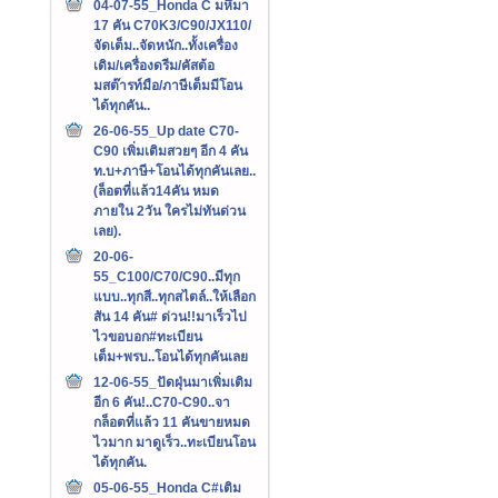
04-07-55_Honda C มหึมา
17 คัน C70K3/C90/JX110/
จัดเต็ม..จัดหนัก..ทั้งเครื่อง
เดิม/เครื่องดรีม/คัสต้อ
มสต๊ารท์มือ/ภาษีเต็มมีโอน
ได้ทุกคัน..
26-06-55_Up date C70-
C90 เพิ่มเติมสวยๆ อีก 4 คัน
ท.บ+ภาษี+โอนได้ทุกคันเลย..
(ล็อตที่แล้ว14คัน หมด
ภายใน 2วัน ใครไม่ทันด่วน
เลย).
20-06-
55_C100/C70/C90..มีทุก
แบบ..ทุกสี..ทุกสไตล์..ให้เลือก
สัน 14 คัน# ด่วน!!มาเร็วไป
ไวขอบอก#ทะเบียน
เต็ม+พรบ..โอนได้ทุกคันเลย
12-06-55_ปัดฝุ่นมาเพิ่มเติม
อีก 6 คัน!..C70-C90..จา
กล็อตที่แล้ว 11 คันขายหมด
ไวมาก มาดูเร็ว..ทะเบียนโอน
ได้ทุกคัน.
05-06-55_Honda C#เติม