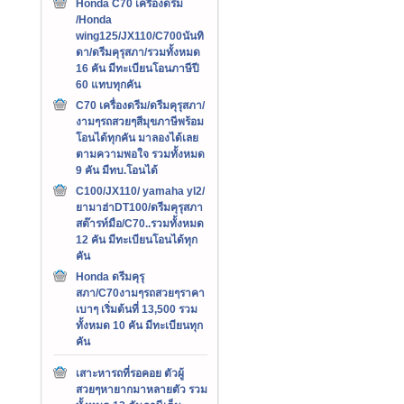
Honda C70 เครืองดรีม
/Honda
wing125/JX110/C700นันทิ
ดา/ดรีมคุรุสภา/รวมทั้งหมด
16 คัน มีทะเบียนโอนภาษีปี
60 แทบทุกคัน
C70 เครื่องดรีม/ดรีมคุรุสภา/
งามๆรถสวยๆสีมุขภาษีพร้อม
โอนได้ทุกคัน มาลองได้เลย
ตามความพอใจ รวมทั้งหมด
9 คัน มีทบ.โอนได้
C100/JX110/ yamaha yl2/
ยามาฮ่าDT100/ดรีมคุรุสภา
สต๊ารท์มือ/C70..รวมทั้งหมด
12 คัน มีทะเบียนโอนได้ทุก
คัน
Honda ดรีมคุรุ
สภา/C70งามๆรถสวยๆราคา
เบาๆ เริ่มต้นที่ 13,500 รวม
ทั้งหมด 10 คัน มีทะเบียนทุก
คัน
เสาะหารถที่รอคอย ตัวผู้
สวยๆหายากมาหลายตัว รวม