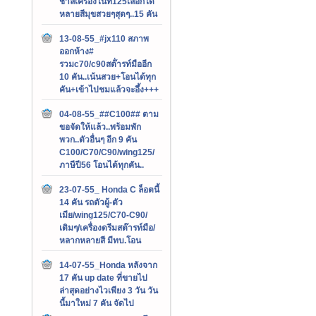
ชาลีเครื่องไนท์125เลือกได้
หลายสีมุขสวยๆสุดๆ..15 คัน
13-08-55_#jx110 สภาพ
ออกห้าง#
รวมc70/c90สต๊่ารท์มืออีก
10 คัน..เน้นสวย+โอนได้ทุก
คัน+เข้าไปชมแล้วจะอึ้ง+++
04-08-55_##C100## ตาม
ขอจัดให้แล้ว..พร้อมพัก
พวก..ตัวอื่นๆ อีก 9 คัน
C100/C70/C90/wing125/
ภาษีปี56 โอนได้ทุกคัน..
23-07-55_ Honda C ล็อตนี้
14 คัน รถตัวผู้-ตัว
เมีย/wing125/C70-C90/
เดิมๆ/เครื่องดรีมสต๊ารท์มือ/
หลากหลายสี มีทบ.โอน
14-07-55_Honda หลังจาก
17 คัน up date ที่ขายไป
ล่าสุดอย่างไวเพียง 3 วัน วัน
นี้มาใหม่ 7 คัน จัดไป