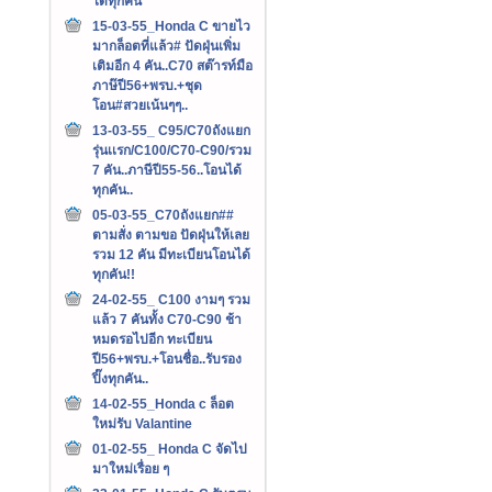
ได้ทุกคัน
15-03-55_Honda C ขายไว
มากล็อตที่แล้ว# ปัดฝุ่นเพิ่ม
เติมอีก 4 คัน..C70 สต๊ารท์มือ
ภาษ๊ปี56+พรบ.+ชุด
โอน#สวยเน้นๆๆ..
13-03-55_ C95/C70ถังแยก
รุ่นเเรก/C100/C70-C90/รวม
7 คัน..ภาษีปี55-56..โอนได้
ทุกคัน..
05-03-55_C70ถังแยก##
ตามสั่ง ตามขอ ปัดฝุ่นให้เลย
รวม 12 คัน มีทะเบียนโอนได้
ทุกคัน!!
24-02-55_ C100 งามๆ รวม
แล้ว 7 คันทั้ง C70-C90 ช้า
หมดรอไปอีก ทะเบียน
ปี56+พรบ.+โอนชื่อ..รับรอง
ปิ๊งทุกคัน..
14-02-55_Honda c ล็อต
ใหม่รับ Valantine
01-02-55_ Honda C จัดไป
มาใหม่เรื่อย ๆ