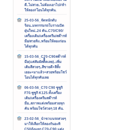
ดี..ไม่สวย..ไม่ต้องเอาไป#ท้า
ให้ลอง#โอนได้ทุกคัน.
25-03-56_จัดหนักดับ
ร้อน..มหกรรมรถโบราณปัด
ฝุ่นใหม่..24 คัน..C70/C90/
เครื่องเดิม/เครื่องดรีม/สต๊ารท์
มือ/สวยจิง..พร้อมให้ลองก่อน
ได้ทุกคัน
15-03-56_C70-C90สต๊ารท์
มือ(แค่สัมผัสติิิิดเลย)..เพิ่ม
เติมสีสวยๆ..สีขายดี+สีสั้ง
เยอะ+มาแล้ว+สวยพร้อมโชว์
โอนได้ทุกคันเลย
06-03-56_C70 C90 ซูซูกิ
F70.ซูซูกิ K125.ทั้งเครื่อง
เดิม/เครื่องครีมสต๊ารท์
มือ..สภาพแต่งพร้อมสวยทุก
คัน พร้อมโชว์สวยๆ 18 คัน.
23-02-56_นำขวบนรถสวยๆ
มาให้เลือกให้ลองกันอะทิ
C50ถังแยก C70-C90 แต่ง