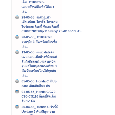
เต็ม...C100/C70-
C90สต๊ารท์มือ/ท้าให้ลอง
เลย.
28-05-55_รถตัวผู้..ตัว
เมีย..เพียบ..ใครสั้ง..ใครตาม
รีบจัดเลย ล็อตนี้ จัดเลยล็อตนี้
c100/c70/c90/jx110/wing125/dt100/13..คัน
20-05-55_ C100+C70
สวยๆอีก 3 คัน พร้อมโอนชื่อ
เลย..
13-05-55_++up date++
C70-C90..มีสต๊ารท์มือ#แค่
สัมผัสติดเลย#..รถสวยๆปัด
ฝุ่นมาใหม่ๆ ตกแต่งพร้อม 3
คัน มีทะเบียนโอนได้ทุกคัน
เลย..
05-05-55_Honda C มี Up
date เพิ่มเติมอีก 5 คัน
01-05-55_Honda C C70-
C90-CG110 ล็อตนี้จัดเต็ม
อิ่ม 12 คัน
26-04-55_ Honda C วันนี้มี
Up date 6 คัน#สีลูกกวาด