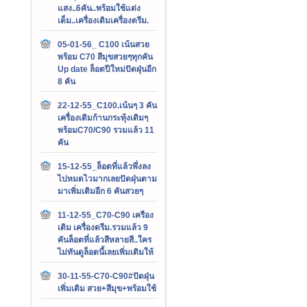
แสง..6คัน..พร้อมใช้แต่ง
เต็ม..เครื่องเดิมเครื่องดรีม.
05-01-56_ C100 เน้นสวย
พร้อม C70 สีมุขสวยๆทุกคัน
Up date ล็อตปีใหม่ปัดฝุ่นอีก
8 คัน
22-12-55_C100.เน้นๆ 3 คัน
เครื่องเดิมก้านกระทุ้งเดิมๆ
พร้อมC70/C90 รวมแล้ว 11
คัน
15-12-55_ล็อตที่แล้วพึ่งลง
ไปหมดไวมากเลยปัดฝุ่นตาม
มาเพิ่มเติมอีก 6 คันสวยๆ
11-12-55_C70-C90 เครือง
เดิม เครื่องดรีม.รวมแล้ว 9
คันล็อตที่แล้วสีหลายสี..ใคร
ไม่ทันดูล็อตนี้เลยเพิ่มเติมให้
30-11-55-C70-C90#ปัดฝุ่น
เพิ่มเติม สวย+สีมุข+พร้อมใช้