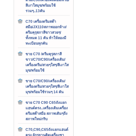
สีเงาใสมุข/พร้อมใช้
รวมๆ..13คัน
C70 เครื่องดรีมสต๊า
สมือ/JX110สภาพออกห้าง/
ครีมคุรุสภาสีขาวสวยๆ/
ทั้งหมด 11 คัน ท้าให้ลองมี
ทะเบียนทุกคัน
ขาย C70 /ดรีมคุรุสภาสี
ขาว/C70/C90/เครื่องเดิม/
เครื่องดรีม/สวยๆใสๆ/สีเงาใส
มุข/พร้อมใช้
ขาย C70/C90/เครื่องเดิม/
เครื่องดรีม/สวยๆใสๆ/สีเงาใส
มุข/พร้อมใช้รวมๆ 14 คัน
ขาย C70 C90 C65ถังแยก
แฮนด์ตรง..เครื่องเดิมเครื่อง
ดรีมสต๊าสมือ สภาพเดิมๆถึง
สภาพใหม่กริบ
C70,C90,C65ถังแยกแฮนด์
ตรง,จักรยานติดเครื่องชา