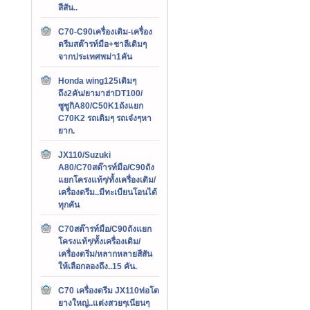
สีสัน..
C70-C90เครื่องเดิม-เครื่อง
ดรีมสต๊ารท์มือ+ชาลีเดิมๆ
จากประเทศพม่า1คัน
Honda wing125เดิมๆ
ถึง2คัน/ยามาฮ่าDT100/
ซูซูกิA80/C50K1ถังแยก
C70K2 รถเดิมๆ รถเจ๋งๆหา
ยาก.
JX110/Suzuki
A80/C70สต๊ารท์มือ/C90ถัง
แยกโครงแท้ๆ/ทั้งเครื่องเดิม/
เครื่องดรีม..มีทะเบียนโอนได้
ทุกคัน
C70สต๊ารท์มือ/C90ถังแยก
โครงแท้ๆ/ทั้งเครื่องเดิม/
เครื่องดรีม/หลากหลายสีสัน
ให้เลือกลองถึง..15 คัน.
C70 เครื่องดรีม JX110ท่อโต
ยางใหญ่..แต่งสวยๆเนียนๆ