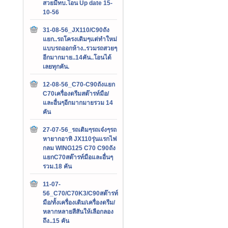
สวยมีทบ.โอน Up date 15-
10-56
31-08-56_JX110/C90ถัง
แยก..รถโครงเดิมๆแต่ทำใหม่
แบบรถออกห้าง..รวมรถสวยๆ
อีกมากมาย..14คัน..โอนได้
เลยทุกคัน.
12-08-56_C70-C90ถังแยก
C70เครื่องดรีมสต๊ารท์มือ/
และอื่นๆอีกมากมายรวม 14
คัน
27-07-56_รถเดิมๆรถเจ๋งๆรถ
หายากอาทิ JX110รุ่นแรกไฟ
กลม WING125 C70 C90ถัง
แยกC70สต๊ารท์มือและอื่นๆ
รวม.18 คัน
11-07-
56_C70/C70K3/C90สต๊ารท์
มือ/ทั้งเครื่องเดิม/เครื่องดรีม/
หลากหลายสีสันให้เลือกลอง
ถึง..15 คัน