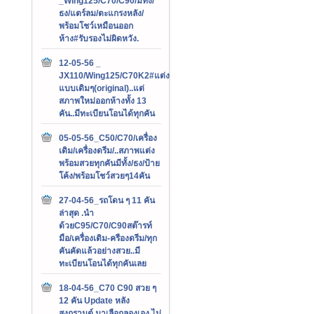
_Wing125/C70/C90/มีทั้ง/
ธง/แตร์ลม/ตะแกรงหลัง/
พร้อมโชว์เหมือนออก
ห้าง#รับรองไม่ผิดหวัง.
12-05-56 _
JX110/Wing125/C70K2#แต่ง
แบบเดิมๆ(original)..แต่
สภาพใหม่ออกห้างทั้ง 13
คัน..มีทะเบียนโอนได้ทุกคัน
05-05-56_C50/C70/เครื่อง
เดิม/เครื่องดรีม/..สภาพแต่ง
พร้อมสวยทุกคันมีทั้ง/ธง/ป้าย
โค้ง/พร้อมโชว์สวยๆ14คัน
27-04-56_รถโดน ๆ 11 คัน
ล่าสุด .นำ
ด้วยC95/C70/C90สต๊ารท์
มือ/เครื่องเดิม-ครืองดรีม/ทุก
คันคัดแล้วอย่างสวย..มี
ทะเบียนโอนได้ทุกคันเลย
18-04-56_C70 C90 สวย ๆ
12 คัน Update หลัง
สงกรานต์.มาเลือกลองเอง ไม่