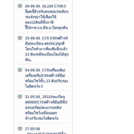
26-06-56_GL100 C70K3
ล็อตนี้สำหรับคนชอบรถเดิมๆ
รถเจ๋งๆมาให้เลือกให้
ลอง12คันมีทั้งภาษี
ปีี56+พ.ร.บ.มีท.บ.โอนทุกคัน
15-06-56_C70 C90สต๊ารท์
มือ(ทะเบียน.ช4444.)/ทุกสี
โดนใจทำมาเพิ่มเติมอีกแล้ว
13 คันรถมีทะเบียนโอนได้ทุก
คัน..
04-06-56_C70เครื่องเดิม/
เครื่องดรีม/C90สต๊ารท์มือ/
พร้อมโชว์ทั้ง..13 คัน#รับรอง
ไม่ผิดหวัง #
31-05-56_JX110ทะเบียน
ค0999/C70สต๊ารท์มือ/มีทั้ง/
ธง/แตร์ลม/ตะแกรงหลัง/
พร้อมโชว์เหมือนออก
ห้าง#รับรองไม่ผิดหวัง
17-05-56