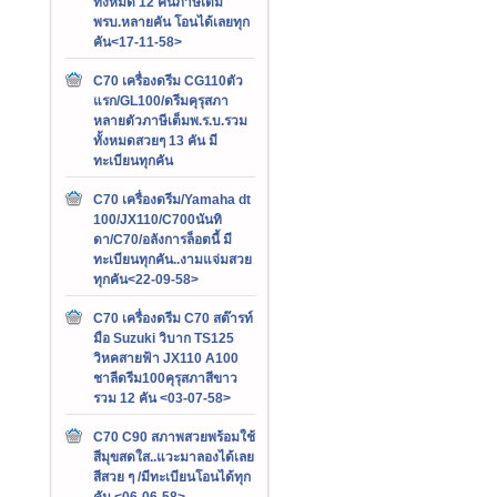
ทั้งหมด 12 คันภาษีเต็ม
พรบ.หลายคัน โอนได้เลยทุก
คัน<17-11-58>
C70 เครื่องดรีม CG110ตัว
แรก/GL100/ดรีมคุรุสภา
หลายตัวภาษีเต็มพ.ร.บ.รวม
ทั้งหมดสวยๆ 13 คัน มี
ทะเบียนทุกคัน
C70 เครื่องดรีม/Yamaha dt
100/JX110/C700นันทิ
ดา/C70/อลังการล็อตนี้ มี
ทะเบียนทุกคัน..งามแจ่มสวย
ทุกคัน<22-09-58>
C70 เครื่องดรีม C70 สต๊ารท์
มือ Suzuki วิบาก TS125
วิหคสายฟ้า JX110 A100
ชาลีดรีม100คุรุสภาสีขาว
รวม 12 คัน <03-07-58>
C70 C90 สภาพสวยพร้อมใช้
สีมุขสดใส..แวะมาลองได้เลย
สีสวย ๆ /มีทะเบียนโอนได้ทุก
คัน <06-06-58>