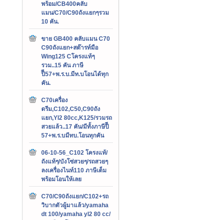
พร้อม/CB400คลับ
แมน/C70/C90ถังแยกๆรวม
10 คัน.
ขาย GB400 คลับแมน C70
C90ถังแยก+สต๊ารท์มือ
Wing125 Cโครงแท้ๆ
รวม..15 คัน ภาษี
ปีี57+พ.ร.บ.มีท.บโอนได้ทุก
คัน.
C70เครื่อง
ดรีม,C102,C50,C90ถัง
แยก,Yl2 80cc,K125/รวมรถ
สวยแล้ว..17 คัน/มีทั้งภาษีปีี
57+พ.ร.บมีทบ.โอนทุกคัน
06-10-56_C102 โครงแท้/
ถังแท้ๆ/บังโซ่สวยๆ/รถสวยๆ
ลงเครื่องไนท์110 ภาษีเต็ม
พร้อมโอนให้เลย
C70/C90ถังแยก/C102+รถ
วิบากตัวผู้มาแล้ว/yamaha
dt 100/yamaha yl2 80 cc/