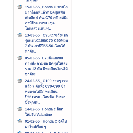
ได้ทุกคัน
15-03-55_Honda C ขายไว
มากล็อตที่แล้ว# ปัดฝุ่นเพิ่ม
เติมอีก 4 คัน..C70 สต๊ารท์มือ
ภาษ๊ปี56+พรบ.+ชุด
โอน#สวยเน้นๆๆ..
13-03-55_ C95/C70ถังแยก
รุ่นเเรก/C100/C70-C90/รวม
7 คัน..ภาษีปี55-56..โอนได้
ทุกคัน..
05-03-55_C70ถังแยก##
ตามสั่ง ตามขอ ปัดฝุ่นให้เลย
รวม 12 คัน มีทะเบียนโอนได้
ทุกคัน!!
24-02-55_ C100 งามๆ รวม
แล้ว 7 คันทั้ง C70-C90 ช้า
หมดรอไปอีก ทะเบียน
ปี56+พรบ.+โอนชื่อ..รับรอง
ปิ๊งทุกคัน..
14-02-55_Honda c ล็อต
ใหม่รับ Valantine
01-02-55_ Honda C จัดไป
มาใหม่เรื่อย ๆ