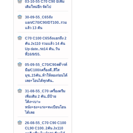
03-10-55 C70 C90 มีเพิ่ม
เติมใหม่อีก จัดไป
30-09-55_C65ถัง
แยก/C70/C90/DT100..รวม
แล้ว 13 คัน
C70 C100 C65ถังแยกถึง 2
คัน Jx110 รวมแล้ว 14 คัน
Up date..รถ14 คัน..วัน
ที่16/9/55.
05-09-55_C70/C90สต๊ารท์
มือ/C100/เครื่องดี..สีใส
มุข..15คัน..ท้าให้ลองก่อนได้
เลย+โอนได้ทุกคัน..
31-08-55_C70 เครื่องดรีม
เพิ่มเติม 2 คัน..มีป้าย
โค้ง+เบาะ
หนัง+ธง+แรง+ทะเบียนโอน
ได้เลย
26-08-55_C70 C90 C100
CL90 C100. 2คัน Jx110