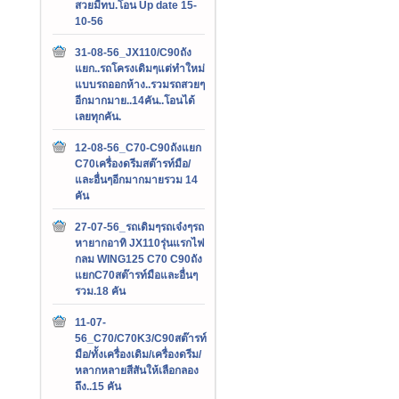
สวยมีทบ.โอน Up date 15-
10-56
31-08-56_JX110/C90ถัง
แยก..รถโครงเดิมๆแต่ทำใหม่
แบบรถออกห้าง..รวมรถสวยๆ
อีกมากมาย..14คัน..โอนได้
เลยทุกคัน.
12-08-56_C70-C90ถังแยก
C70เครื่องดรีมสต๊ารท์มือ/
และอื่นๆอีกมากมายรวม 14
คัน
27-07-56_รถเดิมๆรถเจ๋งๆรถ
หายากอาทิ JX110รุ่นแรกไฟ
กลม WING125 C70 C90ถัง
แยกC70สต๊ารท์มือและอื่นๆ
รวม.18 คัน
11-07-
56_C70/C70K3/C90สต๊ารท์
มือ/ทั้งเครื่องเดิม/เครื่องดรีม/
หลากหลายสีสันให้เลือกลอง
ถึง..15 คัน