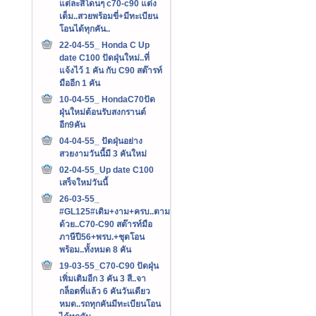
แต่ละสีโดนๆ c70-c90 แต่ง
เต็ม..สวยพร้อมขี่+มีทะเบียน
โอนได้ทุกคัน..
22-04-55_ Honda C Up
date C100 ปัดฝุ่นใหม่..ที่
แจ้งไว้ 1 คัน กับ C90 สต๊ารท์
มืออีก 1 คัน
10-04-55_ HondaC70ปัด
ฝุ่นใหม่ต้อนรับสงกรานต์
อีก9คัน
04-04-55_ ปัดฝุ่นอย่าง
สวยงามวันนี้มี 3 คันใหม่
02-04-55_Up date C100
เสร็จใหม่วันนี้
26-03-55_
#GL125#เดิม+งาม+ครบ..ตาม
ด้วย..C70-C90 สต๊ารท์มือ
ภาษีปี56+พรบ.+ชุดโอน
พร้อม..ทั้งหมด 8 คัน
19-03-55_C70-C90 ปัดฝุ่น
เพิ่มเติมอีก 3 คัน 3 สี..จา
กล็อตที่แล้ว 6 คันวันเดียว
หมด..รถทุกคันมีทะเบียนโอน