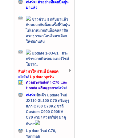
ตัวอย่างที่เคยปัดฝุ่น
มาแล้ว
ข่าวด่วน !! กลับมาแล้ว
กับหมวกกันน็อคครั้งนี้ปัดฝุ่น
ได้เอาหมวกกันน็อคคลาสิค
สวยๆ ราคาโดนใจมาเลือก
ให้ชมกันคับ
Update 1-03-61_ ตระ
กร้าหวายติดรถมอเตอร์ไซค์
โบราณ
สินค้ามาใหม่วันนี้ มีตลอด
Up date ทุกวัน
ตัวอย่างรถสั่งทำ C70 และ
Honda ดรีมคุรุสภา
สินค้า Update ใหม่
JX110 GL100 C70 ดรีมคุรุ
สภา C700 C70K2 ชาลี
Custom C900 C90KA
C70 งามๆ สวยกริปๆ มาดู
กัน<>
Up date ใหม่ C70,
Yanmah