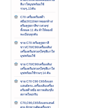
สีเงาใสมุข/พร้อมใช้
รวมๆ..13คัน
C70 เครื่องดรีมสต๊า
สมือ/JX110สภาพออกห้าง/
ครีมคุรุสภาสีขาวสวยๆ/
ทั้งหมด 11 คัน ท้าให้ลองมี
ทะเบียนทุกคัน
ขาย C70 /ดรีมคุรุสภาสี
ขาว/C70/C90/เครื่องเดิม/
เครื่องดรีม/สวยๆใสๆ/สีเงาใส
มุข/พร้อมใช้
ขาย C70/C90/เครื่องเดิม/
เครื่องดรีม/สวยๆใสๆ/สีเงาใส
มุข/พร้อมใช้รวมๆ 14 คัน
ขาย C70 C90 C65ถังแยก
แฮนด์ตรง..เครื่องเดิมเครื่อง
ดรีมสต๊าสมือ สภาพเดิมๆถึง
สภาพใหม่กริบ
C70,C90,C65ถังแยกแฮนด์
ตรง,จักรยานติดเครื่องชา