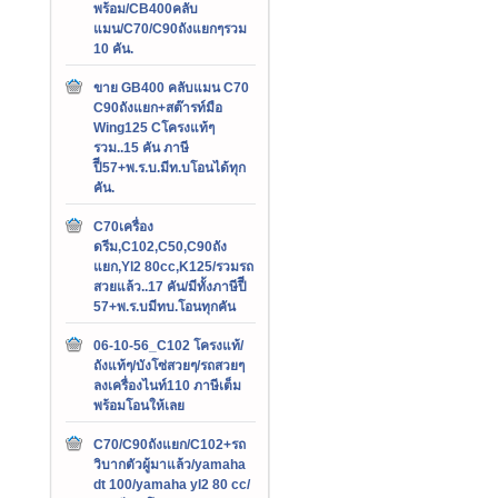
พร้อม/CB400คลับ
แมน/C70/C90ถังแยกๆรวม
10 คัน.
ขาย GB400 คลับแมน C70
C90ถังแยก+สต๊ารท์มือ
Wing125 Cโครงแท้ๆ
รวม..15 คัน ภาษี
ปีี57+พ.ร.บ.มีท.บโอนได้ทุก
คัน.
C70เครื่อง
ดรีม,C102,C50,C90ถัง
แยก,Yl2 80cc,K125/รวมรถ
สวยแล้ว..17 คัน/มีทั้งภาษีปีี
57+พ.ร.บมีทบ.โอนทุกคัน
06-10-56_C102 โครงแท้/
ถังแท้ๆ/บังโซ่สวยๆ/รถสวยๆ
ลงเครื่องไนท์110 ภาษีเต็ม
พร้อมโอนให้เลย
C70/C90ถังแยก/C102+รถ
วิบากตัวผู้มาแล้ว/yamaha
dt 100/yamaha yl2 80 cc/