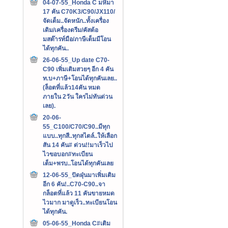
04-07-55_Honda C มหึมา
17 คัน C70K3/C90/JX110/
จัดเต็ม..จัดหนัก..ทั้งเครื่อง
เดิม/เครื่องดรีม/คัสต้อ
มสต๊ารท์มือ/ภาษีเต็มมีโอน
ได้ทุกคัน..
26-06-55_Up date C70-
C90 เพิ่มเติมสวยๆ อีก 4 คัน
ท.บ+ภาษี+โอนได้ทุกคันเลย..
(ล็อตที่แล้ว14คัน หมด
ภายใน 2วัน ใครไม่ทันด่วน
เลย).
20-06-
55_C100/C70/C90..มีทุก
แบบ..ทุกสี..ทุกสไตล์..ให้เลือก
สัน 14 คัน# ด่วน!!มาเร็วไป
ไวขอบอก#ทะเบียน
เต็ม+พรบ..โอนได้ทุกคันเลย
12-06-55_ปัดฝุ่นมาเพิ่มเติม
อีก 6 คัน!..C70-C90..จา
กล็อตที่แล้ว 11 คันขายหมด
ไวมาก มาดูเร็ว..ทะเบียนโอน
ได้ทุกคัน.
05-06-55_Honda C#เติม