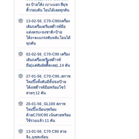
ธง ป้ายโค้ง เบาะแยก สีมุข
คิ้วรอบคัน โอนได้เลยทุกคัน
13-02-56_C70-C90/เครื่อง
เดิม/เครื่องดรีมสต๊ารท์มือ
แต่งครบ+ธงชาติ+ป้าย
โค้ง+ตะแกรงพับหลัง.โอนได้
ทุกคัน
02-02-56_C70-C90 เครือง
เดิม/เครื่องดรีมสต๊ารท์
มือ(แค่สัมผัสติิิิดเลย)..14 คัน
27-01-56_C70-C90..สภาพ
ใหม่ปิ๊งทั้งคันมีทั้ง/ธง/ป้าย
โค้ง/สต๊ารท์มือ/พร้อมโชว์
สวยๆ 12 คัน
20-01-56_GL100 สภาพ
ใหม่ปิ๊งเนียนๆพร้อม
ด้วยC70/C90 เน้นสวยพร้อม
ใช้รวมแล้ว 11 คัน
13-01-56_C70 C90 สวย
จิง..มุขสะท้อน