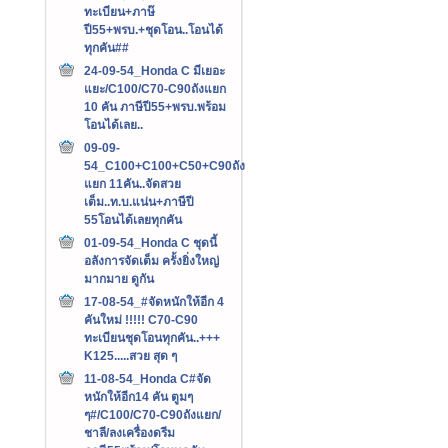
ทะเบียน+ภาษ๊
ปี55+พรบ.+ชุดโอน..โอนได้
ทุกคัน##
24-09-54_Honda C มีเยอะ
แยะ/C100/C70-C90ถังแยก
10 คัน ภาษีปี55+พรบ.พร้อม
โอนได้เลย..
09-09-
54_C100+C100+C50+C90ถัง
แยก 11คัน..จัดสวย
เต็ม..ท.บ.แน่น+ภาษีปี
55โอนได้เลยทุกคัน
01-09-54_Honda C ชุดนี้
อลังการจัดเต็ม ครั้งยิ่งใหญ่
มากมาย ดูกัน
17-08-54_#จัดหนักให้อีก 4
คันใหม่ !!!!! C70-C90
ทะเบียนชุดโอนทุกคัน..+++‏
K125.....สวย สุด ๆ
11-08-54_Honda C#จัด
หนักให้อีก14 คัน ตูมๆ
ๆ#/C100/C70-C90ถังแยก/
ชาลี/ลงเครื่องดรีม