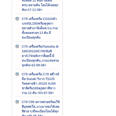
ทั้งหมด 12 คันภาษีเต็ม
พรบ.หลายคัน โอนได้เลยทุก
คัน<17-11-58>
C70 เครื่องดรีม CG110ตัว
แรก/GL100/ดรีมคุรุสภา
หลายตัวภาษีเต็มพ.ร.บ.รวม
ทั้งหมดสวยๆ 13 คัน มี
ทะเบียนทุกคัน
C70 เครื่องดรีม/Yamaha dt
100/JX110/C700นันทิ
ดา/C70/อลังการล็อตนี้ มี
ทะเบียนทุกคัน..งามแจ่มสวย
ทุกคัน<22-09-58>
C70 เครื่องดรีม C70 สต๊ารท์
มือ Suzuki วิบาก TS125
วิหคสายฟ้า JX110 A100
ชาลีดรีม100คุรุสภาสีขาว
รวม 12 คัน <03-07-58>
C70 C90 สภาพสวยพร้อมใช้
สีมุขสดใส..แวะมาลองได้เลย
สีสวย ๆ /มีทะเบียนโอนได้ทุก
คัน <06-06-58>