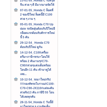
23-01-55_Honda C รับตรุษ
จีน สวย ๆ ดี มีมากมายจัดให้
07-01-55_Honda C ล็อตที่
2 ของปีใหม่ ล็อตนี้มี C100
สวย ๆ งาม ๆ
05-01-55_Honda C70 Up
date รถปัดฝุ่นต้อนรับปีใหม่อี
กล็อตแรกต้อนรับศักราชใหม่
นี้ 5 คัน
29-12-54_ Honda C70
ต้อนรับปีใหม่ ดูกัน
14-12-54_C100เครื่อง
ดรีม+ภาษี+พรบ+โอนให้
พร้อม 2 คันงามๆ#C70-
C90#สวยๆแต่งเต็มพร้อม
โอนอีก 11 คัน เข้ามาดูได้
เลย...
10-12-54_รถมาใหม่กริป
!!!!กองทัพรถโบราณ#C100-
C70-C90-JX110#แต่ละคัน
สวยจิง13 คัน ภาษีปี 55 โอน
ได้เลยทุกคัน
28-11-54_Honda C วันนี้มี
มาใหม่สวย ๆ งามจัดเต็ม