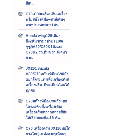
สีสัน..
C70-C90เครื่องเดิม-เครื่อง
ดรีมสต๊ารท์มือ+ชาลีเดิมๆ
จากประเทศพม่า1คัน
Honda wing125เดิมๆ
ถึง2คัน/ยามาฮ่าDT100/
ซูซูกิA80/C50K1ถังแยก
C70K2 รถเดิมๆ รถเจ๋งๆหา
ยาก.
JX110/Suzuki
A80/C70สต๊ารท์มือ/C90ถัง
แยกโครงแท้ๆ/ทั้งเครื่องเดิม/
เครื่องดรีม..มีทะเบียนโอนได้
ทุกคัน
C70สต๊ารท์มือ/C90ถังแยก
โครงแท้ๆ/ทั้งเครื่องเดิม/
เครื่องดรีม/หลากหลายสีสัน
ให้เลือกลองถึง..15 คัน.
C70 เครื่องดรีม JX110ท่อโต
ยางใหญ่..แต่งสวยๆเนียนๆ