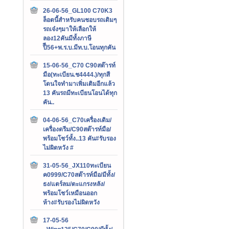
26-06-56_GL100 C70K3
ล็อตนี้สำหรับคนชอบรถเดิมๆ
รถเจ๋งๆมาให้เลือกให้
ลอง12คันมีทั้งภาษี
ปีี56+พ.ร.บ.มีท.บ.โอนทุกคัน
15-06-56_C70 C90สต๊ารท์
มือ(ทะเบียน.ช4444.)/ทุกสี
โดนใจทำมาเพิ่มเติมอีกแล้ว
13 คันรถมีทะเบียนโอนได้ทุก
คัน..
04-06-56_C70เครื่องเดิม/
เครื่องดรีม/C90สต๊ารท์มือ/
พร้อมโชว์ทั้ง..13 คัน#รับรอง
ไม่ผิดหวัง #
31-05-56_JX110ทะเบียน
ค0999/C70สต๊ารท์มือ/มีทั้ง/
ธง/แตร์ลม/ตะแกรงหลัง/
พร้อมโชว์เหมือนออก
ห้าง#รับรองไม่ผิดหวัง
17-05-56