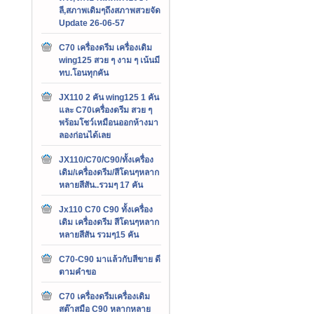
ลี,สภาพเดิมๆถึงสภาพสวยจัด
Update 26-06-57
C70 เครื่องดรีม เครื่องเดิม
wing125 สวย ๆ งาม ๆ เน้นมี
ทบ.โอนทุกคัน
JX110 2 คัน wing125 1 คัน
และ C70เครื่องดรีม สวย ๆ
พร้อมโชว์เหมือนออกห้างมา
ลองก่อนได้เลย
JX110/C70/C90/ทั้งเครื่อง
เดิม/เครื่องดรีม/สีโดนๆหลาก
หลายสีสัน..รวมๆ 17 คัน
Jx110 C70 C90 ทั้งเครื่อง
เดิม เครื่องดรีม สีโดนๆหลาก
หลายสีสัน รวมๆ15 คัน
C70-C90 มาแล้วกับสีขาย ดี
ตามคำขอ
C70 เครื่องดรีมเครื่องเดิม
สต๊าสมือ C90 หลากหลาย