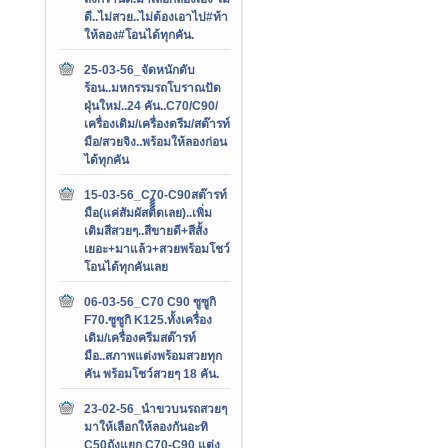
ดี..ไม่สวย..ไม่ต้องเอาไป#ท้า
ให้ลอง#โอนได้ทุกคัน.
25-03-56_จัดหนักดับ
ร้อน..มหกรรมรถโบราณปัด
ฝุ่นใหม่..24 คัน..C70/C90/
เครื่องเดิม/เครื่องดรีม/สต๊ารท์
มือ/สวยจิง..พร้อมให้ลองก่อน
ได้ทุกคัน
15-03-56_C70-C90สต๊ารท์
มือ(แค่สัมผัสติิิิดเลย)..เพิ่ม
เติมสีสวยๆ..สีขายดี+สีสั้ง
เยอะ+มาแล้ว+สวยพร้อมโชว์
โอนได้ทุกคันเลย
06-03-56_C70 C90 ซูซูกิ
F70.ซูซูกิ K125.ทั้งเครื่อง
เดิม/เครื่องครีมสต๊ารท์
มือ..สภาพแต่งพร้อมสวยทุก
คัน พร้อมโชว์สวยๆ 18 คัน.
23-02-56_นำขวบนรถสวยๆ
มาให้เลือกให้ลองกันอะทิ
C50ถังแยก C70-C90 แต่ง