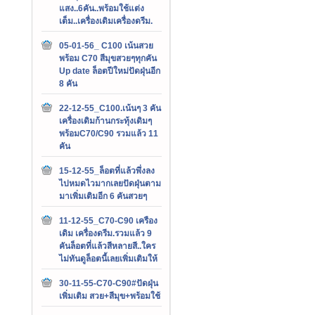
แสง..6คัน..พร้อมใช้แต่ง
เต็ม..เครื่องเดิมเครื่องดรีม.
05-01-56_ C100 เน้นสวย
พร้อม C70 สีมุขสวยๆทุกคัน
Up date ล็อตปีใหม่ปัดฝุ่นอีก
8 คัน
22-12-55_C100.เน้นๆ 3 คัน
เครื่องเดิมก้านกระทุ้งเดิมๆ
พร้อมC70/C90 รวมแล้ว 11
คัน
15-12-55_ล็อตที่แล้วพึ่งลง
ไปหมดไวมากเลยปัดฝุ่นตาม
มาเพิ่มเติมอีก 6 คันสวยๆ
11-12-55_C70-C90 เครือง
เดิม เครื่องดรีม.รวมแล้ว 9
คันล็อตที่แล้วสีหลายสี..ใคร
ไม่ทันดูล็อตนี้เลยเพิ่มเติมให้
30-11-55-C70-C90#ปัดฝุ่น
เพิ่มเติม สวย+สีมุข+พร้อมใช้