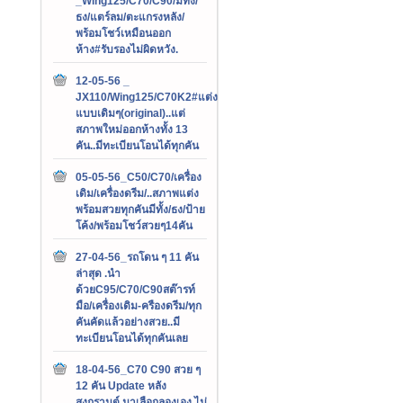
_Wing125/C70/C90/มีทั้ง/
ธง/แตร์ลม/ตะแกรงหลัง/
พร้อมโชว์เหมือนออก
ห้าง#รับรองไม่ผิดหวัง.
12-05-56 _
JX110/Wing125/C70K2#แต่ง
แบบเดิมๆ(original)..แต่
สภาพใหม่ออกห้างทั้ง 13
คัน..มีทะเบียนโอนได้ทุกคัน
05-05-56_C50/C70/เครื่อง
เดิม/เครื่องดรีม/..สภาพแต่ง
พร้อมสวยทุกคันมีทั้ง/ธง/ป้าย
โค้ง/พร้อมโชว์สวยๆ14คัน
27-04-56_รถโดน ๆ 11 คัน
ล่าสุด .นำ
ด้วยC95/C70/C90สต๊ารท์
มือ/เครื่องเดิม-ครืองดรีม/ทุก
คันคัดแล้วอย่างสวย..มี
ทะเบียนโอนได้ทุกคันเลย
18-04-56_C70 C90 สวย ๆ
12 คัน Update หลัง
สงกรานต์.มาเลือกลองเอง ไม่