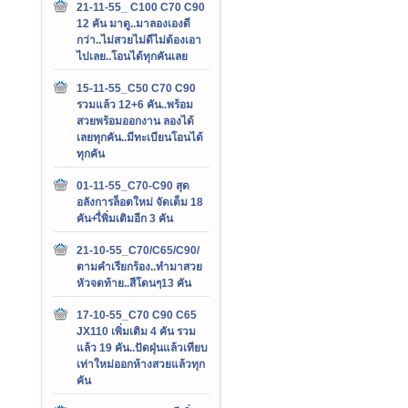
21-11-55_ C100 C70 C90
12 คัน มาดู..มาลองเองดี
กว่า..ไม่สวยไม่ดีไม่ต้องเอา
ไปเลย..โอนได้ทุกคันเลย
15-11-55_C50 C70 C90
รวมแล้ว 12+6 คัน..พร้อม
สวยพร้อมออกงาน ลองได้
เลยทุกคัน..มีทะเบียนโอนได้
ทุกคัน
01-11-55_C70-C90 สุด
อลังการล็อตใหม่ จัดเต็ม 18
คัน+เื่พิ่มเติมอีก 3 คัน
21-10-55_C70/C65/C90/
ตามคำเรียกร้อง..ทำมาสวย
หัวจดท้าย..สีโดนๆ13 คัน
17-10-55_C70 C90 C65
JX110 เพิ่มเติม 4 คัน รวม
แล้ว 19 คัน..ปัดฝุ่นแล้วเทียบ
เท่าใหม่ออกห้างสวยแล้วทุก
คัน