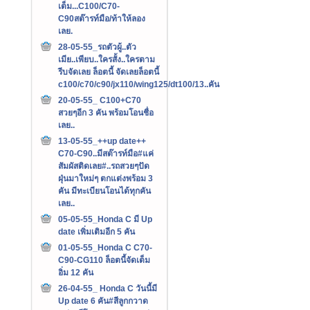
เต็ม...C100/C70-
C90สต๊ารท์มือ/ท้าให้ลอง
เลย.
28-05-55_รถตัวผู้..ตัว
เมีย..เพียบ..ใครสั้ง..ใครตาม
รีบจัดเลย ล็อตนี้ จัดเลยล็อตนี้
c100/c70/c90/jx110/wing125/dt100/13..คัน
20-05-55_ C100+C70
สวยๆอีก 3 คัน พร้อมโอนชื่อ
เลย..
13-05-55_++up date++
C70-C90..มีสต๊ารท์มือ#แค่
สัมผัสติดเลย#..รถสวยๆปัด
ฝุ่นมาใหม่ๆ ตกแต่งพร้อม 3
คัน มีทะเบียนโอนได้ทุกคัน
เลย..
05-05-55_Honda C มี Up
date เพิ่มเติมอีก 5 คัน
01-05-55_Honda C C70-
C90-CG110 ล็อตนี้จัดเต็ม
อิ่ม 12 คัน
26-04-55_ Honda C วันนี้มี
Up date 6 คัน#สีลูกกวาด