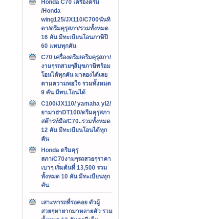
Honda C70 เครืองดรีม
/Honda
wing125/JX110/C700นันทิ
ดา/ดรีมคุรุสภา/รวมทั้งหมด
16 คัน มีทะเบียนโอนภาษีปี
60 แทบทุกคัน
C70 เครื่องดรีม/ดรีมคุรุสภา/
งามๆรถสวยๆสีมุขภาษีพร้อม
โอนได้ทุกคัน มาลองได้เลย
ตามความพอใจ รวมทั้งหมด
9 คัน มีทบ.โอนได้
C100/JX110/ yamaha yl2/
ยามาฮ่าDT100/ดรีมคุรุสภา
สต๊ารท์มือ/C70..รวมทั้งหมด
12 คัน มีทะเบียนโอนได้ทุก
คัน
Honda ดรีมคุรุ
สภา/C70งามๆรถสวยๆราคา
เบาๆ เริ่มต้นที่ 13,500 รวม
ทั้งหมด 10 คัน มีทะเบียนทุก
คัน
เสาะหารถที่รอคอย ตัวผู้
สวยๆหายากมาหลายตัว รวม