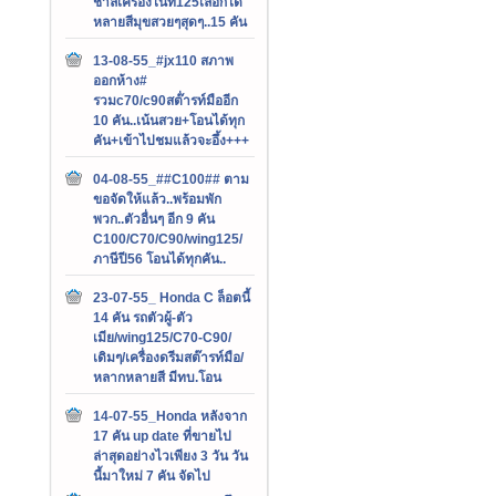
ชาลีเครื่องไนท์125เลือกได้
หลายสีมุขสวยๆสุดๆ..15 คัน
13-08-55_#jx110 สภาพ
ออกห้าง#
รวมc70/c90สต๊่ารท์มืออีก
10 คัน..เน้นสวย+โอนได้ทุก
คัน+เข้าไปชมแล้วจะอึ้ง+++
04-08-55_##C100## ตาม
ขอจัดให้แล้ว..พร้อมพัก
พวก..ตัวอื่นๆ อีก 9 คัน
C100/C70/C90/wing125/
ภาษีปี56 โอนได้ทุกคัน..
23-07-55_ Honda C ล็อตนี้
14 คัน รถตัวผู้-ตัว
เมีย/wing125/C70-C90/
เดิมๆ/เครื่องดรีมสต๊ารท์มือ/
หลากหลายสี มีทบ.โอน
14-07-55_Honda หลังจาก
17 คัน up date ที่ขายไป
ล่าสุดอย่างไวเพียง 3 วัน วัน
นี้มาใหม่ 7 คัน จัดไป